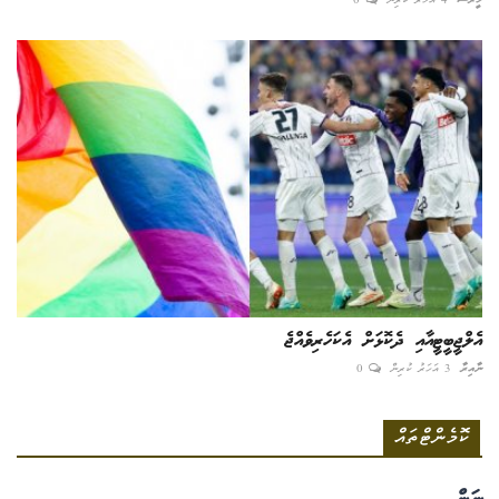
ހީރަސް
4 އަހަރު ކުރިން
0
އެލްޖީބީޓީއާއި ދެކޮޅަށް އެކަހެރިވެއްޖެ
ނާއިރާ
3 އަހަރު ކުރިން
0
ކޮމެންޓްތައް