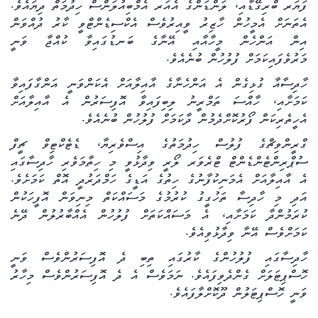
ފަޔަރ ބްރިގޭޑާއި، ލަންޑަންގެ އެއަރ އެމްބިއުލަންސް ހިދުމަތް ދިޔައެވެ.
އެތަނަށް އެމީހުން ހާޒިރު ވީއިރުވެސް އެކްސިޑެންޓްވީ ކާރު ދުއްވަން
އިން އަންހެން މީހާއާއި
އޭނާގެ ބަނޑުގައިވާ ކުއްޖާ
ވަނީ
މަރުވެފައިކަމަށް ފުލުހުން ބުނެއެވެ
.
ހާދިސާއާ ގުޅިގެން އެ އަންހެނާގެ އާއިލާއަށް އެކަންވަނީ އަންގާފައިވާ
ކަމަށާއި، ހާއްސަ ތަމްރީނު ލިބިފައިވާ އޮފިސަރުން އެ އާއިލާއަށް
އެހީތެރިކަން ފޯރުކޮށްދެމުން ދާކަމަށް ފުލުހުން ބުނެއެވެ
.
ގްރީންވިޗްގެ ފުލުސް ހިދުމަތުގެ އިސްވެރިޔާ، ޑެޓެކްޓިވް ޗީފް
ސުޕްރިންޓެންޑެންޓް ޓްރެވަރ ލޯރީ ވިދާޅުވީ މި ހިތާމަވެރި ހާދިސާގައި
އެ އާއިލާއަށް އެމަނިކުފާނުގެ ހިތުގެ އަޑީގެ ހަމްދަރުދީ އޮތް ކަމަށެވެ.
އަދި މި ހާދިސާ ތަހުގީގު ކުރުމުގެ މަސައްކަތް މިނިވަން އޮފީހަކުން
ކުރަމުންދާ ކަމަށާއި، އެ މަސައްކަތަށް ފުލުހުން އެއްބާރުލުން ދޭނެ
ކަމަށްވެސް އޭނާ ވިދާޅުވިއެވެ
.
ހާދިސާގައި ފުލުހުންގެ ކާރުގައި ތިބި ދެ އޮފިސަރުންވެސް ވަނީ
ހޮސްޕިޓަލަށް ގެންދެވިފައެވެ. ނަމަވެސް އެ ދެ އޮފިސަރުންވެސް މިހާރު
ވަނީ ހޮސްޕިޓަލުން ދޫކޮށްލާފައެވެ
.