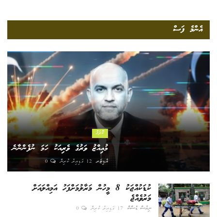
އެންމެ ފަސް
ކޮލަމް
މުއިއްޒު ވަރުގެ ވެރިއަކު ހަމަ ނުފެންނާނެ
އެޑިޓަރ
12 ގަޑިއިރު ކުރިން
0
ކުޑަކުއްޖަކު 8 މީހުން މަރާލުމަށްފަހު އަމިއްލައަށް
މަރުވެއްޖެ
ނިއުސް ޑެސްކް
17 ގަޑިއިރު ކުރިން
0