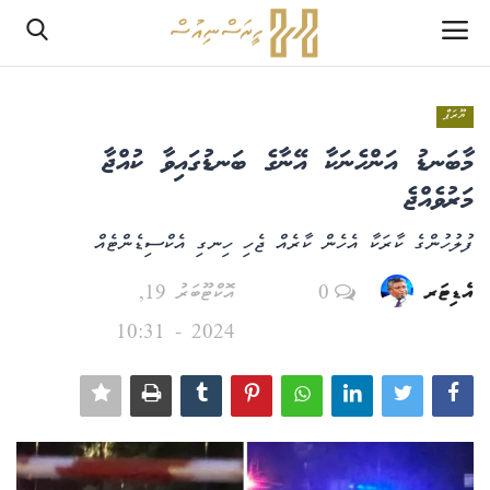
ޔޫރަޕް
ލޮގްއިން
މާބަނޑު އަންހެނަކާ އޭނާގެ ބަނޑުގައިވާ ކުއްޖާ
ރެޖިސްޓަރ
މަރުވެއްޖެ
ފުލުހުންގެ ކާރަކާ އެހެން ކާރެއް ޖެހި ހިނގި އެކްސިޑެންޓެއް
ހޯމް
އެޑިޓަރ
0
އޮކްޓޫބަރު 19,
PHPTestPage2
2024 - 10:31
PHPTestPage2
ރިޕޯޓް
އެޑިޓޯރިއަލް