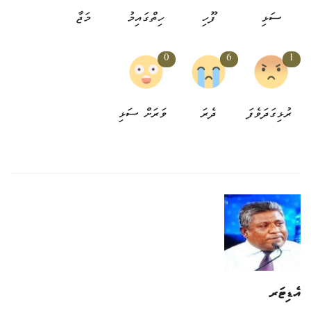
ސަޅި
ފޫހި
ހިތްގައިމު
މަޖާ
0
6
1
ރުޅިގަދަވެފަ
ދެރަ
ވަރަށް ސަޅި
އެޑިޓަރ