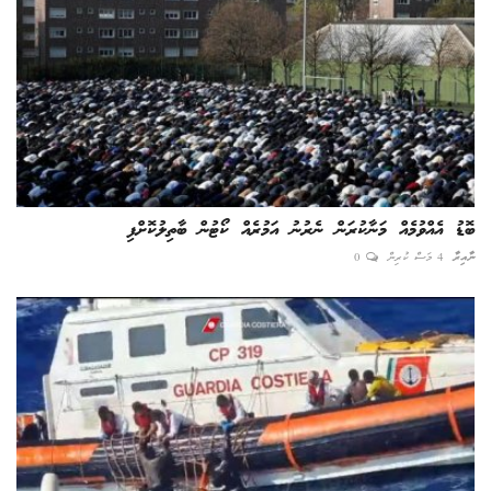
ބޮޑު އެއްވުމެއް މަނާކުރަން ނެރުނު އަމުރެއް ކޯޓުން ބާތިލުކޮށްފި
ނާއިރާ
4 މަސް ކުރިން
0