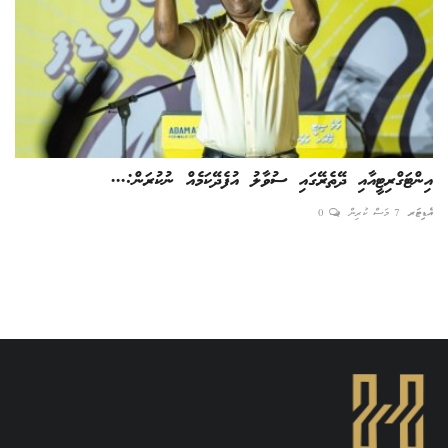
އިންޓަގްރިޓީއާއި ދޭތެރޭގައި ސުވާލު އުފެދޭކަމެއް ނުކުރަން:...
ތިލ
އެޑިޓަރ
7 މަސް ކުރިން
0
އެޑިޓ