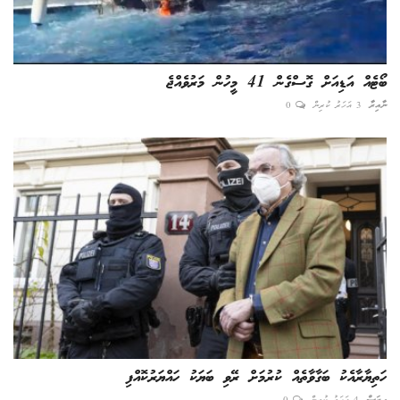
ބޯޓެއް އަޑިއަށް ގޮސްގެން 41 މީހުން މަރުވެއްޖެ
ނާއިރާ
3 އަހަރު ކުރިން
0
ހަތިޔާރާއެކު ބަގާވާތެއް ކުރުމަށް ރޭވި ބަޔަކު ހައްޔަރުކޮއްފި