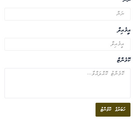
ނަން
އީމެއިލް
ކޮމެންޓް
ހަބަރުގެ ކޮމެންޓު