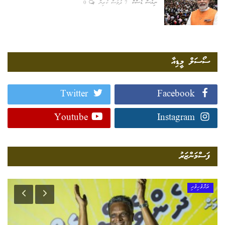
ނިއުސް ޑެސްކް
7 ދުވަސް ކުރިން
0
ސޯސަލް މީޑިއާ
Twitter
Facebook
Youtube
Instagram
ފަސްމަންޒަރު
ރަށްވެހިވެށި