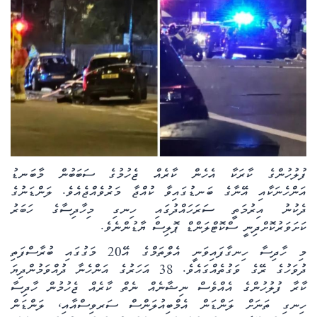
ކޮލަމް
ދޭސީ ހަބަރު
އަވަސްކަޅި
ބިދޭސީ ހަބަރު
ތަސްވީރު
ފުލުހުންގެ ކާރަކާ އެހެން ކާރެއް ޖެހުމުގެ ސަބަބުން މާބަނޑު
އަންހެނަކާއި އޭނާގެ ބަނޑުގައިވާ ކުއްޖާ މަރުވެއްޖެއެވެ.
ލަންޑަނުގެ
ހަށިހެޔޮވެށި
ދެކުނު އިރުމަތީ ސަރަހައްދުގައި ހިނގި މިހާދިސާގެ ހަބަރު
ކަށަވަރުކޮށްދިނީ ސްކޮޓްލަންޑް ޕޮލިސް ޔާޑުންނެވެ.
ބަހަވީވެށި
މި ހާދިސާ ހިނގާފައިވަނީ އެލްތަމްގެ އޭ20 މަގުގައި ބުރާސްފަތި
ދުވަހުގެ ރޭގެ ވަގުތެއްގައެވެ. 38 އަހަރުގެ އަންހެނާ ދުއްވަމުންދިޔަ
ހީރަސްތަރި
ކާރާ ފުލުހުންގެ އެއްވެސް ނިޝާނެއް ނެތް ކާރެއް ޖެހުމުން
ހާދިސާ
ހިނގި ތަނަށް ލަންޑަން އެމްބިއުލަންސް ސަރވިސްއާއި، ލަންޑަން