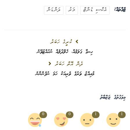
ޓެގްތައް:
އެކްސި ޑެންޓް
މަރު
ލަންޑަން
ކުރީގެ ހަބަރު
ހިނގާ ގަލަމެއް، ހެލޭދުލެއް ނުހުއްޓުވޭނެ
ދެން އޮތް ހަބަރު
މުއިއްޒު ވަރުގެ ވެރިއަކު ހަމަ ނުފެންނާނެ
މިވަގުތުގެ ޖަޒްބާތު
0
0
1
1