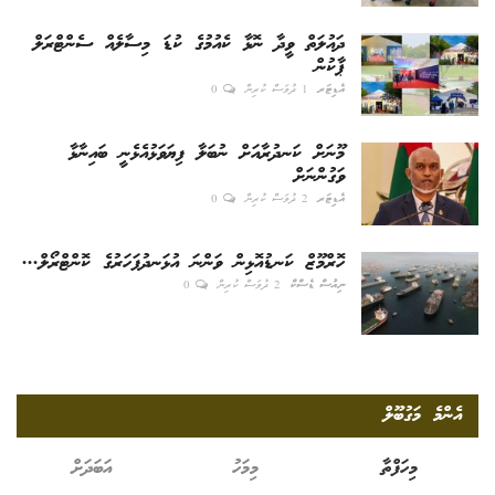
ދައުލަތް ވީދާ ނޮޅާ ކެއުމުގެ ކުޑަ މިސާލެއް ސެންޓްރަލް
ޕާކުން
އެޑިޓަރ
1 ދުވަސް ކުރިން
0
މޫނަށް ކަނދުރާއަށް ނުބަލާ ފިޔަވަޅުއެޅެނީ ބައިނާޅާ
ވަގުންނަށް
އެޑިޓަރ
2 ދުވަސް ކުރިން
0
ހޮރްމޫޒް ކަނޑުއޮޅިން ވަންނަ އުޅަނދުފަހަރުގެ ކޮންޓްރޯލް...
ނިއުސް ޑެސްކް
2 ދުވަސް ކުރިން
0
އެންމެ މަގުބޫލް
މިހަފްތާ
މިމަހު
އަބަދަށް