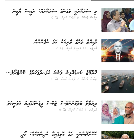
މި ސަރުކާރަކީ ވަގުންގެ ސަރުކާރެއް: ރައީސް ޔާމީން
ނިއުސް ޑެސްކް
6 ދުވަސް ކުރިން
0
މުއިއްޒު ވަރުގެ ވެރިއަކު ހަމަ ނުފެންނާނެ
އެޑިޓަރ
12 ގަޑިއިރު ކުރިން
0
ހޮރްމޫޒް ކަނޑުއޮޅިން ވަންނަ އުޅަނދުފަހަރުގެ ކޮންޓްރޯލް...
ނިއުސް ޑެސްކް
2 ދުވަސް ކުރިން
0
ދިރުވާލާ ބަތްމުށުންވެސް ޓެކްސް ދީގެންއުޅޭއިރު ގޮވަނީކަލަ
އެޑިޓަރ
3 ދުވަސް ކުރިން
0
ކޮކްރޮޗުންނަކީ މަގު އޮޅިފައިވާ ކުދިންތަކެއް: މޯދީ