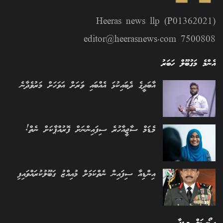
Heeras news llp (P01362021)
editor@heerasnews.com 7500808
އެންމެ މަގުބޫލް ހަބަރު
އާބަދީގެ ދެބައިކުޅަ އެއްބައި ވަރަށް އަވަހަށް މަރުވެދާނެ
މެޑަމް ސާޖީއާހުރެ ސިފައިންނަށް ފޮރުއްޕާކަށް ނެތް!
އިންޑިއާ ސިފައިން ނެތްކަމަށް މުއިއްޒު ގަބޫލުކުރައްވައިފި