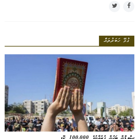
ގުޅޭ ހަބަރުތައް
ސްވިޑްން ބަހުން ގުރުއާނުގެ 100،000 ކޮޕީ