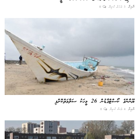
ނާއިރާ
3 އަހަރު ކުރިން
0
ޔޫނާންގެ ކޯސްޓްގާޑުން 26 މީހަކު ސަލާމަތްކޮށްފި
ނާއިރާ
4 މަސް ކުރިން
0