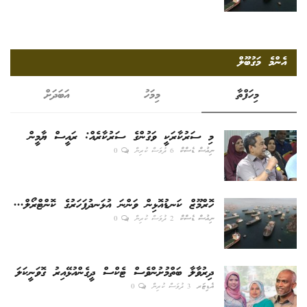
އެންމެ މަގުބޫލް
މިހަފްތާ
މިމަހު
އަބަދަށް
މި ސަރުކާރަކީ ވަގުންގެ ސަރުކާރެއް: ރައީސް ޔާމީން
ނިއުސް ޑެސްކް
6 ދުވަސް ކުރިން
0
ހޮރްމޫޒް ކަނޑުއޮޅިން ވަންނަ އުޅަނދުފަހަރުގެ ކޮންޓްރޯލް...
ނިއުސް ޑެސްކް
2 ދުވަސް ކުރިން
0
ދިރުވާލާ ބަތްމުށުންވެސް ޓެކްސް ދީގެންއުޅޭއިރު ގޮވަނީކަލަ
އެޑިޓަރ
3 ދުވަސް ކުރިން
0