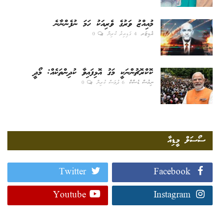
މުއިއްޒު ވަރުގެ ވެރިއަކު ހަމަ ނުފެންނާނެ
އެޑިޓަރ
4 ގަޑިއިރު ކުރިން
0
ކޮކްރޮޗުންނަކީ މަގު އޮޅިފައިވާ ކުދިންތަކެއް: މޯދީ
ނިއުސް ޑެސްކް
6 ދުވަސް ކުރިން
0
ސޯސަލް މީޑިއާ
Twitter
Facebook
Youtube
Instagram