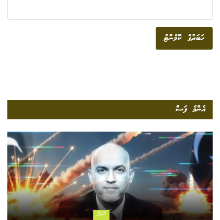
ހަބަރުގެ ކޮމެންޓު
އެންމެ ފަސް
ކޮލަމް