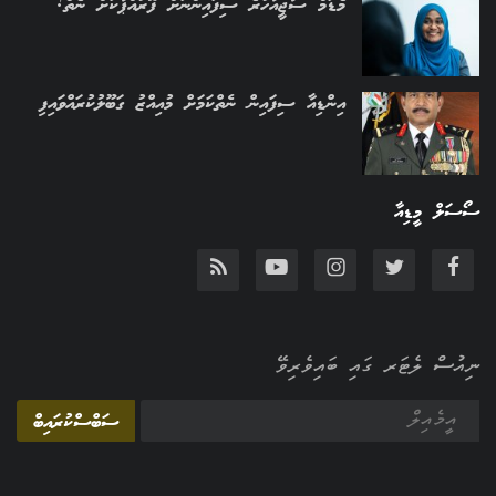
މެޑަމް ސާޖީއާހުރެ ސިފައިންނަށް ފޮރުއްޕާކަށް ނެތް!
އިންޑިއާ ސިފައިން ނެތްކަމަށް މުއިއްޒު ގަބޫލުކުރައްވައިފި
ސޯސަލް މީޑިއާ
ނިއުސް ލެޓަރ ގައި ބައިވެރިވޭ
ސަބްސްކުރައިބް