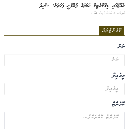
ރާއްޖޭގައި ޑިމޮކްރެޓިކް ހަމަތައް ފުރޮޅެނީ ފަހަތަށް: ޝާހިދު
އެޑިޓަރ
2 އަހަރު ކުރިން
0
ކޮމެންޓްތައް
ނަން
އީމެއިލް
ކޮމެންޓް