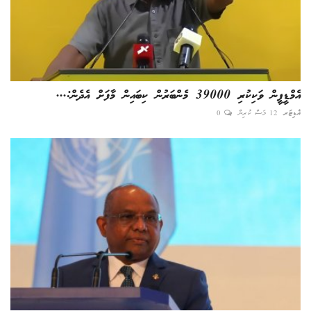
އެމްޑީޕީން ވަކިކުރި 39000 މެންބަރުން ކިބައިން މާފަށް އެދެން:...
އެޑިޓަރ
12 މަސް ކުރިން
0