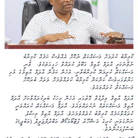
ކޮލަމް
ދޭސީ ހަބަރު
އަވަސްކަޅި
ކާމިޔާބު ކުރުމަށް މަސައްކަތް ނުކޮށް އެއްވެސް ކަމެއް ކާމިޔާބު
ބިދޭސީ ހަބަރު
ނުވާނެކަމީ އާދަމް އާޒިމް ގަބޫލު ކުރައްވާ ހަގީގަތެކެވެ. ވާނީ
މަސައްކަތް ކުރީމަޔޭ ކާމިޔާބުވާނީ. އެހެން ކަމުން އާދަމް އާޒިމުގެ މުޅި
ތަސްވީރު
ހަޔާތުގައިވެސް ކަންކަން ކާމިޔާބު ކުރެއްވުމަށް ވަރަށް ބުރަކޮށް
މަސައްކަތް ކުރައްވައެވެ.
ހަށިހެޔޮވެށި
އާދަމް އާޒިމް ވިދާޅުވާ ގޮތުގައި އެހެން މީހަކު ބަލިކުރައްވާކަށް އާދަމް
އާޒިމް މަސައްކަތެއް ނުކުރައްވައެވެ. އާދަމް މަސައްކަތް ކުރައްވަނީ
ބަހަވީވެށި
ކުރައްވާކަމެއް ކާމިޔާބު ކުރެއްވުމަށެވެ. އާދަމް އާޒިމް މިސާލު
ނަންގަވަނީ ކުރީގެ މަޝްހޫރު ފުޓްބޯޅަކޯޗް އަބްދުލްޖަލީލް (އަބުޖީ)ގެ
ހީރަސްތަރި
ބަސްފުޅަކުންނެވެ.