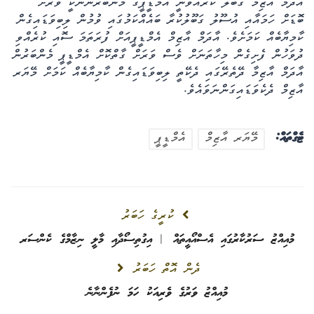
އާދަމް އާޒިމް ގަބޫލު ކުރައްވަނީ އެމްޑީޕީގެ މެންބަރުންނަކީ ވަރަށް
ބޮޑަށް ހަމައާއި އުސޫލު ގަބޫލުކުރާ ބައެއްކަމުގައި ވުމުން ލިބިވަޑައިގެން
ކާމިޔާބެއް ކަމަށެވެ. އާދަމް އާޒިމް އެމްޑީޕީއަށް ފުރަތަމަ ސޮއި ކުރެއްވި
ދުވަހުން ފެށިގެން މިހާތަނަށް ވެސް ވަރަށް ގާތްކޮށް އެމްޑީޕީ މެންބަރުން
އާދަމް އާޒިމާ ދޭތެރޭގައި ދެކޭތީ ލިބިވަޑައިގެން ކާމިޔާބެއް ކަމަށް މޭޔަރ
އާޒިމް ދެކެވަޑައިގަންނަވައެވެ.
ޓެގްތައް:
މޭޔަރ އާޒިމް
އެމްޑީޕީ
ކުރީގެ ހަބަރު
މުއިއްޒު ސަރުކާރުގައި އެސްއޯއީތައް | އިގުތިސޯދާއި މާލީ ނިޒާމްގެ ކެންސަރ
ދެން އޮތް ހަބަރު
މުއިއްޒު ވަރުގެ ވެރިއަކު ހަމަ ނުފެންނާނެ