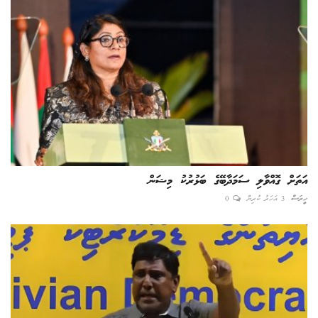
އަތަށް ގޮއްވާލި ސަމަދާބޭގެ ބަޅުރުކު މިޝަން
ހީރަސް
3 އަހަރު ކުރިން
0