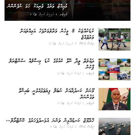
މުއިއްޒު ވަރުގެ ވެރިއަކު ހަމަ ނުފެންނާނެ
އެޑިޓަރ
4 ގަޑިއިރު ކުރިން
0
ކުޑަކުއްޖަކު 8 މީހުން މަރާލުމަށްފަހު އަމިއްލައަށް
މަރުވެއްޖެ
ނިއުސް ޑެސްކް
9 ގަޑިއިރު ކުރިން
0
ދައުލަތް ވީދާ ނޮޅާ ކެއުމުގެ ކުޑަ މިސާލެއް ސެންޓްރަލް
ޕާކުން
އެޑިޓަރ
1 ދުވަސް ކުރިން
0
މޫނަށް ކަނދުރާއަށް ނުބަލާ ފިޔަވަޅުއެޅެނީ ބައިނާޅާ
ވަގުންނަށް
އެޑިޓަރ
1 ދުވަސް ކުރިން
0
ހޮރްމޫޒް ކަނޑުއޮޅިން ވަންނަ އުޅަނދުފަހަރުގެ ކޮންޓްރޯލް...
ނިއުސް ޑެސްކް
2 ދުވަސް ކުރިން
0