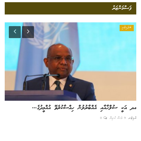
ފަސްމަންޒަރު
ބަދަހިވެށި
އދ އަކީ ސުލްހާއާއި އެއްބާރުލުން ހިއްސާކުރެވޭ އުއްމީދުގެ...
ޑްރ
އެޑިޓަރ
9 މަސް ކުރިން
0
އެޑިޓ