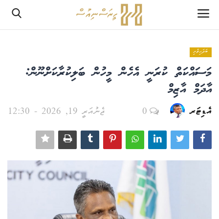
ބަދަހިވެށި
ލޮގްއިން
މަސައްކަތް ކުރަނީ އެހެން މީހުން ބަލިކުރާކަށްނޫން:
ރެޖިސްޓަރ
އާދަމް އާޒިމް
އެޑިޓަރ
0
ޖެނުއަރީ 19, 2026 - 12:30
ހޯމް
PHPTestPage2
PHPTestPage2
ރިޕޯޓް
އެޑިޓޯރިއަލް