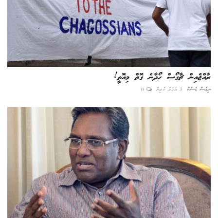
ރާއްޖެއިން ޗާގޯސް ހޯދާނެ ގޮތް މިއޮތީ!
ނިއުސް ޑެސްކް
3 އަހަރު ކުރިން
0