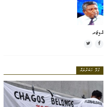
އެޑިޓަރ
ގުޅޭ ހަބަރުތައް