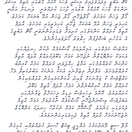
ކޯޗް އަބްޖީ ވިދާޅުވެފައިވާ މިސާލީ ވާހަކަ ކޮޅެއް ގޮތުގައި އާޒިމް މިސާލު
ނަންގަވާ ވާހަކަ ކޮޅެއްގެ ގޮތުގައި ފާހަގަ ކުރައްވަނީ ދަނޑަށް އަރާނީ
ގޯލް ޖަހަން ކަމަށެވެ. ގޯލްޖެހޭނީ ގޯލް ޖަހަން އުޅޭ ބަޔަކަށް ކަމަށެވެ.
ކަށިމަތީ ޖަހަން އުޅޭ ބަޔަކަށް ޖެހޭނީ ކަށިމަތީގައި ކަމަށެވެ. އާދަމް
އާޒިމް ކުރައްވާ ކަންކަމުގައި ކުރިއަށް ވަޑައިގަންނަވަނީ ކޯޗް އަބުޖީގެ
އެ އަގުހުރި ބަސްފުޅުން ހިތްވަރު ހޯދަވައިގެންނެވެ.
އެއްވެސް ކަމެއްގައި އަމިއްލައަށް ގޯސްކަމެއް ނުކުރާ ހިނދެއްގައި
އެކަމަކާ ކަންބޮޑުވާން ނުޖެހޭނެ ކަމަށް ގަބޫލުކުރައްވާ އާދަމް އާޒިމް
ކަންކަން ކުރެއްވުމުގައި އަމާޒު ހިއްޕަވަނީ ކުރައްވާ ކަމެއް ކާމިޔާބު
ކުރެއްވުމަށެވެ. އަމްދުން މިޒަމާނަކީ އެކަކު އަނެކަކު އަބުރުކަތިލާ މަހާ
ކައްޓާވެސް ކާ ޒަމާނަކަށް ވާއިރު އެކަންކަމައިގެން އުޅުއްވައިގެން
ކުރައްވާ ކަމެއް ކާމިޔާބުނުވާނެ ކަމަށް އާދަމް އާޒިމް ގަބޫލު
ކުރައްވައެވެ. ކޮންމެ މީހަކީވެސް މީޑިއާ މީހަކަށްވާ ޒަމާނެއްގައި
އަބަދުވެސް ވިސްނަންޖެހޭނީ ގޯސްކަމެއް ނުކުރުމަށް ކަމަށް އާޒިމް
ދެކެވަޑައި ގަނެއެވެ. ގޯސްކޮށް ކަމެއް ނުކުރާހާ ހިނދަކު ކަންބޮޑުވާ
ނުޖެހޭނެކަމަށް އާދަމް އާޒިމް ދެކިވަޑައިގަންނަވައެވެ.
މާލޭ ސިޓީ މޭޔަރުކަމުގެ އެމްޑީޕީ ޓިކެޓް ހާސިލު ކުރެއްވުމާއި ގުޅިގެން