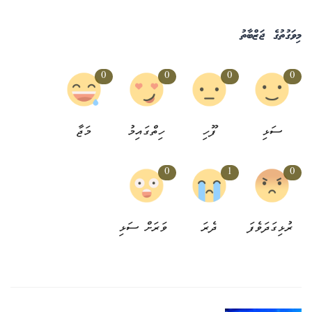
މިވަގުތުގެ ޖަޒްބާތު
0
0
0
0
ސަޅި
ފޫހި
ހިތްގައިމު
މަޖާ
0
1
0
ރުޅިގަދަވެފަ
ދެރަ
ވަރަށް ސަޅި