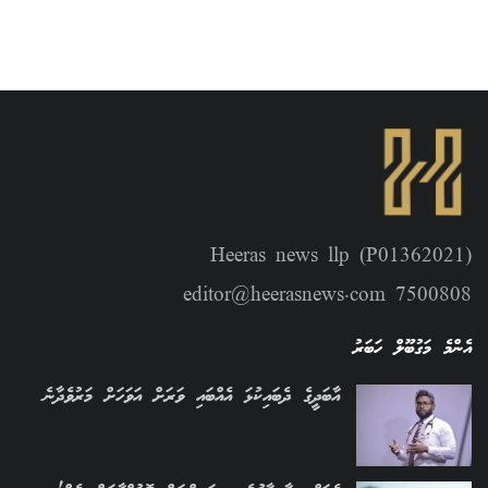
Heeras news llp (P01362021)
editor@heerasnews.com 7500808
އެންމެ މަގުބޫލް ހަބަރު
އާބަދީގެ ދެބައިކުޅަ އެއްބައި ވަރަށް އަވަހަށް މަރުވެދާނެ