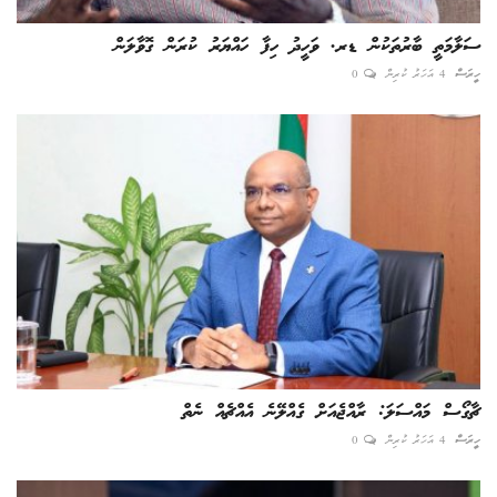
ސަލާމަތީ ބާރުތަކުން ޑރ. ވަހީދު ހިފާ ހައްޔަރު ކުރަން ގޮވާލަން
ހީރަސް
4 އަހަރު ކުރިން
0
ޗާގޯސް މައްސަލަ: ރާއްޖެއަށް ގެއްލޭނެ އެއްޗެއް ނެތް
ހީރަސް
4 އަހަރު ކުރިން
0