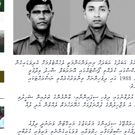
ު އަބަދުގެ އަބަދަށް މިނިވަންކަންމަތީ ލެހެއްޓެވުމަށް އެދިވަޑައިގެން
ެކްސްގައި ކުރެއްވި ޕޯސްޓެއްގައި އޮނަރަބަލް ޝާހިދު ވިދާޅުވީ
ނަަސްރުގެ ދުވަހުގެ ޒިކްރާ މިއަދު މި އާކުރަނީ 3 ނޮވެމްބަރު 1988 ގައި ދިވެހިންނަށް މިންވަރުކުރެއްވި ނަސްރަށްޓަކައި
ެވެ.
ުގެ ދުވަހުގެ ޒިކުރާ އައު ކުރައްވަނީ ނޮވެންބަރ 3ގެ އުދުވާނުގައި ދިވެހި ސިފައިންނާއި، ޢާންމުންގެ ތެރެއިން ޝަހީދުވި
 އެ މުޖާހިދުންގެ ފުރާނަފުޅަށް ހެޔޮރަހުމަތް ލެއްވުން އެދި ދުއާ
ިރަައްޖޭގެ ސިފައިންގެ މަރުކަޒުގެ މައިގޭޓުން ވަނަނުދީ ދިފާއު
ްކެވި ސާބިތުކަމާއި ހިތްވަރާއި ވެވަޑައިގެންނެވި މަތިވެރި ގުރުބާނީ