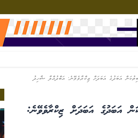
ުކަން އަބަދުގެ އަބަދަށް ޒިކްރާވެވޭނެ: އަބްދުއްލާ ޝާހިދު
ން އަބަދުގެ އަބަދަށް ޒިކްރާވެވޭނެ: