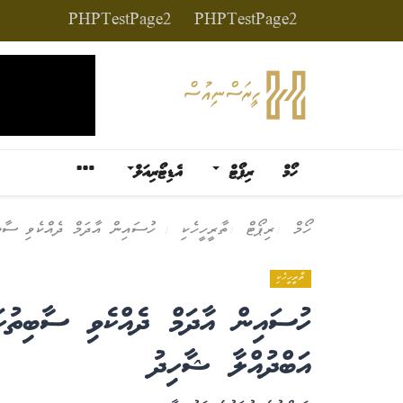
PHPTestPage2
PHPTestPage2
ހޯމް
ރިޕޯޓް
އެޑިޓޯރިއަލް
ހޯމް
ރިޕޯޓް
ތާރީހީހެކި
ހުސައިން އާދަމް ދެއްކެވި ސާބިތ
ތާރީހީހެކި
ހުސައިން އާދަމް ދެއްކެވި ސާބިތުކަ
އަބްދުއްލާ ޝާހިދު