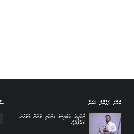
އެންމެ މަގުބޫލް ހަބަރު
ސޯސ
އާބަދީގެ ދެބައިކުޅަ އެއްބައި ވަރަށް އަވަހަށް
މަރުވެދާނެ