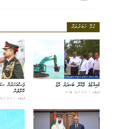
އިބޫ ފުވައްމުލަކުގެ އަޑުއެއްސެވި
ގުޅޭ ހަބަރުތައް
ނިއުސް ޑެސްކް
3 އަހަރު ކުރިން
0
މި ދައުރު ފުވައްމުލަކުގައި 43 ޕްރޮޖ
މަސައްކަތް
މުއިއްޒުގެ ފޮއްދޫ ބަނދަރު ދޮގު
ފަސްއަހަރުން ސަމަ
ކޮށާލުން
އެޑިޓަރ
1 އަހަރު ކުރިން
0
އެޑިޓަރ
2 އަހަރު ކުރިން