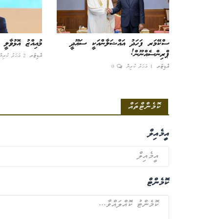
ސްކޭމަރ ފަހަދު އައްޝަލާންއަކީ ސައޫދީ
މުއިއްޒު އޮޅުވާލީ
ޕްރިންސެއްނޫން!
އެޑިޓަރ
2 އަހަރު ކުރިން
އެޑިޓަރ
1 އަހަރު ކުރިން
0
ކޮމެންޓްތައް
އީމެއިލް
ކޮމެންޓް