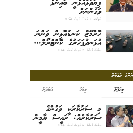
ފިޔަވަޅުއެޅެނީ ބައިނާޅާ
ވަގުންނަށް
އެޑިޓަރ
2 ދުވަސް ކުރިން
0
ހޮރްމޫޒް ކަނޑުއޮޅިން ވަންނަ
އުޅަނދުފަހަރުގެ ކޮންޓްރޯލް...
ނިއުސް ޑެސްކް
2 ދުވަސް ކުރިން
0
އެންމެ މަގުބޫލް
މިހަފްތާ
މިމަހު
އަބަދަށް
މި ސަރުކާރަކީ ވަގުންގެ
ސަރުކާރެއް: ރައީސް ޔާމީން
ނިއުސް ޑެސްކް
6 ދުވަސް ކުރިން
0