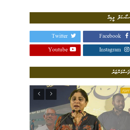
ސޯސަލް މީޑިއާ
Twitter
Facebook
Youtube
Instagram
ފަސްމަންޒަރު
އިދިކީލި
ދޭސީ ހަބަރު