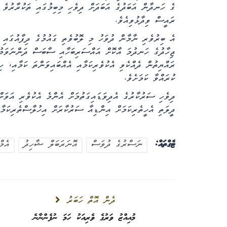
ގެ ހަނދާން އަބަދުގެ އަބަދަށް ދިވެހި މިބިމުގައި ތަކުރާރުވެ ޒ
ރައީސް ވިދާޅުވިއެވެ.
އެ ބިރުވެރި ނާމާން ދުވަހު މި ލޮބުވެތި ގައުމުގެ ދިފާއުގައި 
ޖިހާދުގެ ހަނދުމަ އާކޮށް އައްސަރިބަހާއި ސާބަސް ދަންނަވަމުނ
ރައްޔިތުން ދެއްކެވި އެކުވެރިކަމާއި އެއްބައިވަންތަ ކަމާއި، ހ
ކުރައްވާ ކަމަށެވެ.
ދިވެހި ސަރުކާރުގެ އެދިވަޑައިގަތުމަށް އެންމެ އެކުވެރި އަވަށ
ދީލަތި އެހީތެރިކަމަށް އިންޑިއާ ސަރުކާރަށް އިހުލާސްތެރިކަމ
ޓެގްތައް:
ނަސްރުގެ ދުވަސް
އޮނަރަބަލް ޝާހިދު
އެމް
ދެން އޮތް ހަބަރު
މުއިއްޒު ވަރުގެ ވެރިއަކު ހަމަ ނުފެންނާނެ