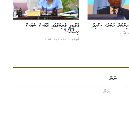
 ހިންޏަށް ހަކުރު: ޝާހިދު
އެމްޑީޕީ ވެރިކަމުގައި އޮތަސް ނެތަސް
ހިސާން!؟
0
އެޑިޓަރ
2 އަހަރު ކުރިން
0
ނަން