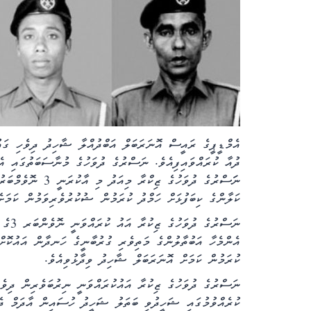
އެމްޑީޕީގެ ރައީސް އޮނަރަބަލް އަބްދުއްލާ ޝާހިދު ދިވެހި ގައުމ
ދުއާ ކުރައްވައިފިއެވެ. ނަސްރުގެ ދުވަހުގެ މުނާސަބަތުގައި އ
ކަލާންގެ ކިބަފުޅަށް ހަމްދު ކުރަމުން ޝުކުރުވެރިވަމުން ކަމަށ
ނަސްރ
އެންމެހާ އަބުތާލުންގެ މަތިވެރި ގުރުބާނީގެ ހަނދާން އައުކޮށް
ކުރަމުން ކަމަށް އޮނަރަބަލް ޝާހިދު ވިދާޅުވިއެވެ.
ނަސްރުގެ ދުވަހުގެ ޒިކުރާ އައުކުރައްވަނީ ނިރުބަވެރިން ދިވެހ
ކުރެއްވުމުގައި ޝަހީދުވި ބަތަލު ޝަހީދު ހުސައިން އާދަމް ދެއ