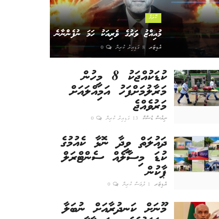
ކޮލަމް
މުއިއްޒު ވަރުގެ ވެރިއަކު ހަމަ ނުފެންނާނެ
އެޑިޓަރ
8 ގަޑިއިރު ކުރިން
0
ކުޑަކުއްޖަކު 8 މީހުން
މަރާލުމަށްފަހު އަމިއްލައަށް
މަރުވެއްޖެ
ނިއުސް ޑެސްކް
13 ގަޑިއިރު ކުރިން
0
ދައުލަތް ވީދާ ނޮޅާ ކެއުމުގެ
ކުޑަ މިސާލެއް ސެންޓްރަލް
ޕާކުން
އެޑިޓަރ
1 ދުވަސް ކުރިން
0
މޫނަށް ކަނދުރާއަށް ނުބަލާ