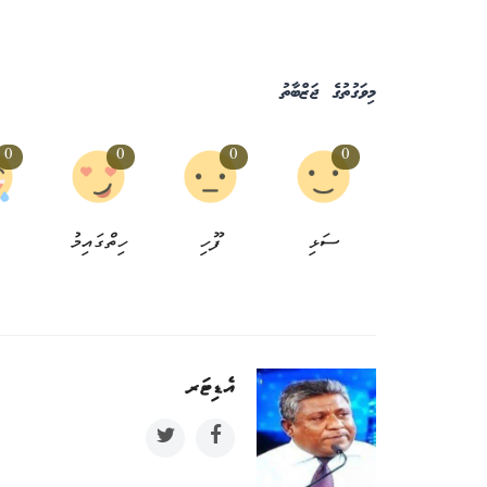
މިވަގުތުގެ ޖަޒްބާތު
0
0
0
0
ސަޅި
ފޫހި
ހިތްގައިމު
އުމްރާނީ
އެޑިޓަރ