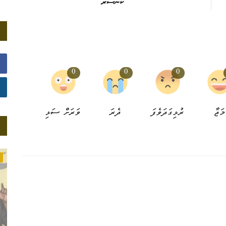
ކެންސަރ
0
0
0
މަޖާ
ރުޅިގަދަވެފަ
ދެރަ
ވަރަށް ސަޅި
ދުޅަހެޔޮ ކާނާ