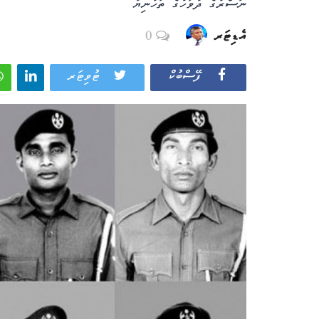
ނަސްރުގެ ދުވަހުގެ ތަހުނިޔާ
އެޑިޓަރ
0
ފޭސްބުކް
ޓުވިޓަރ