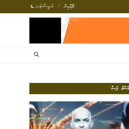
/
ލޮގްއިން
ރެޖިސްޓަރ
އެންމެ ފަސް