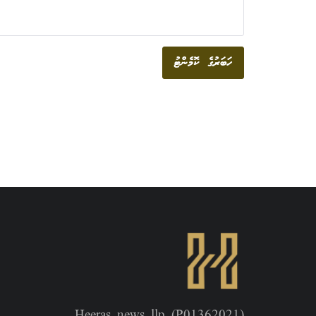
ހަބަރުގެ ކޮމެންޓު
Heeras news llp (P01362021)