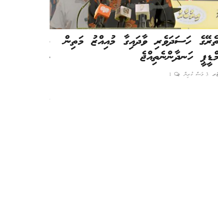
ތެރޭގެ ހަސަދަވެރި ވާދައިގާ މުއިއްޒު މަތިން
އައްޕާ މިބޫ މ
މްޑީޕީ ހަނދާންނެތިއްޖެ
ވަޖިދު: މިދުއަމ
ޓަރ
3 މަސް ކުރިން
1
ހީރަސް
11 ދުވަސް ކުރިން
މަގު ޕްރޮމޯޓުކު
ނުޖެހޭ