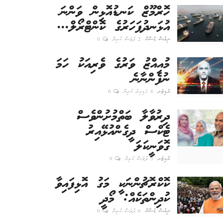
ހޮރްމޫޒް ކަނޑުއޮޅިން ވަންނަ
އުޅަނދުފަހަރުގެ ކޮންޓްރޯލް...
ނިއުސް ޑެސްކް
2 ދުވަސް ކުރިން
0
މުއިއްޒު ވަރުގެ ވެރިއަކު ހަމަ
ނުފެންނާނެ
އެޑިޓަރ
8 ގަޑިއިރު ކުރިން
0
ދިރުވާލާ ބަތްމުށުންވެސް
ޓެކްސް ދީގެންއުޅޭއިރު
ގޮވަނީކަލަ
އެޑިޓަރ
3 ދުވަސް ކުރިން
0
ކޮކްރޮޗުންނަކީ މަގު އޮޅިފައިވާ
ކުދިންތަކެއް: މޯދީ
ނިއުސް ޑެސްކް
6 ދުވަސް ކުރިން
0