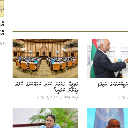
ދުވަސް ކޮފީއަކުން ފެށުމުން ވާނީ ކިހިނެއް!
އެ
އެ
އެޑިޓަރ
2 އަހަރު ކުރިން
0
ެކްޓުގެ
ކަޅު ކޮފީ ތަށިން ވަގުތުން މޫޑު ރަނގަޅު
އެޑި
ކުރެވިދާނެތަ!
ތީބާރުތަކުގެ މަތިފަޑި
މަޖިލީހާ ދެކޮޅަށް ކުއްލި ނުރައްކަލުގެ ހާލަތު
އިއުލާން ކުރަނީ؟
0
ނިއުސް ޑެސްކް
3 އަހަރު ކުރިން
0