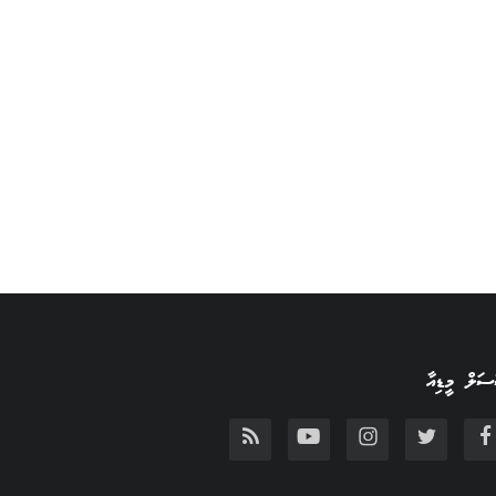
ަލް މީޑިއާ