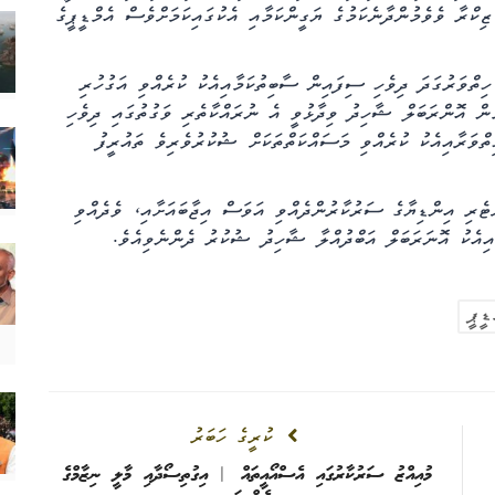
ިކްރާ ވެވެމުންދާނެކަމުގެ ޔަގީންކަމާއި އެކުގައިކަމަށްވެސް އެމްޑީޕީގެ
ހިތްވަރުގަދަ ދިވެހި ސިފައިން ސާބިތުކަމާއިއެކު ކުރެއްވި އަގުހުރި
ް އޮންރަބަލް ޝާހިދު ވިދާޅުވީ އެ ނުރައްކާތެރި ވަގުތުގައި ދިވެހި
ިތްވަރާއިއެކު ކުރެއްވި މަސައްކަތްތަކަށް ޝުކުރުވެރިވެ ތައުރީފު
ްޓެރި އިންޑިޔާގެ ސަރުކާރުންދެއްވި އަވަސް އިޖާބައަށާއި، ވެދެއްވި
ާއިއެކު އޮނަރަބަލް އަބްދުއްލާ ޝާހިދު ޝުކުރު ދެންނެވިއެވެ.
ޑީޕީ
ކުރީގެ ހަބަރު
މުއިއްޒު ސަރުކާރުގައި އެސްއޯއީތައް | އިގުތިސޯދާއި މާލީ ނިޒާމްގެ