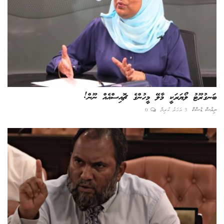
ބަނގުރޫޓު ލޯޔަރަކީ މާލޭ މީހުންގެ ޗޮއިސްއެއް ނޫން!
ނިއުސް ޑެސްކް
3 އަހަރު ކުރިން
0