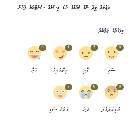
ދައުލަތް ވީދާ ނޮޅާ ކެއުމުގެ ކުޑަ މިސާލެއް ސެންޓްރަލް ޕާކުން
މިވަގުތުގެ ޖަޒްބާތު
0
1
5
0
ސަޅި
ފޫހި
ހިތްގައިމު
މަޖާ
3
0
0
ރުޅިގަދަވެފަ
ދެރަ
ވަރަށް ސަޅި