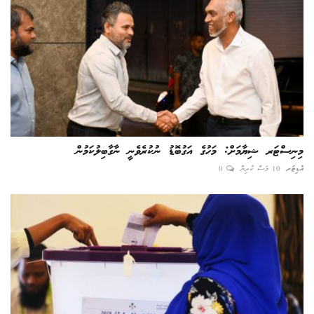
މިނިސްޓަރ ޝިޔާމަށް: މަހުގެ އަގުބޮޑު ނުކުރެވެނީ ނާގާބިލުކަމުން
އެޑިޓަރ
10 މަސް ކުރިން
0