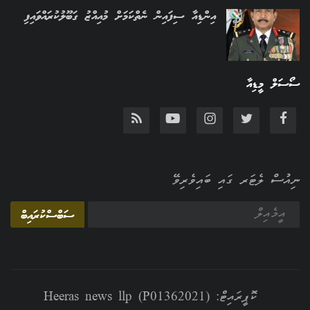
އިންޑިއާ ސިފައިން ނެތްކަމަށް މުއިއްޒު ގަބޫލުކުރައްވައިފި
ސޯސަލް މީޑިއާ
ނިއުސް ލެޓަރ ގައި ބައިވެރިވޭ
ސަބްސްކުރައިބް
ކޮޕީރައިޓް: Heeras news llp (P01362021)