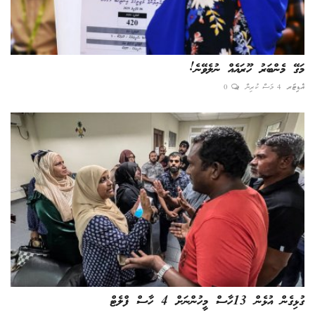
މަގޭ މެންބަރު ހޫރައެއް ނުލެވޭނެ!
އެޑިޓަރ
4 މަސް ކުރިން
0
ގުޅިގެން އުޅެން 13ހާސް މީހުންނަށް 4 ހާސް ފްލެޓް