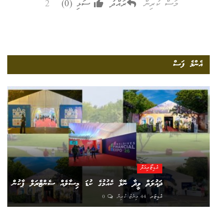
2 މަސް ކުރިން
ރައްދު
ސަޅި (
0
)
އެންމެ ފަސް
އެޑިޓޯރިއަލް
ދައުލަތް ވީދާ ނޮޅާ ކެއުމުގެ ކުޑަ މިސާލެއް ސެންޓްރަލް ޕާކުން
އެޑިޓަރ
44 މިނެޓު ކުރިން
0