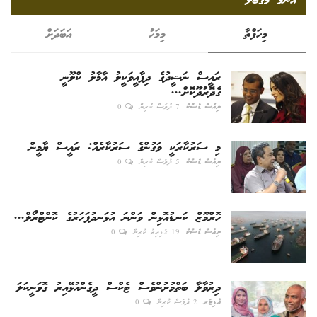
އެންމެ މަގުބޫލް
މިހަފްތާ
މިމަހު
އަބަދަށް
ރައީސް ނަޝީދުގެ ދިފާއީވަކީލު އާމާލު ކްލޫނީ
ގެދޮރުދޫކޮށް...
ނިއުސް ޑެސްކް
7 ދުވަސް ކުރިން
0
މި ސަރުކާރަކީ ވަގުންގެ ސަރުކާރެއް: ރައީސް ޔާމީން
ނިއުސް ޑެސްކް
5 ދުވަސް ކުރިން
0
ހޮރްމޫޒް ކަނޑުއޮޅިން ވަންނަ އުޅަނދުފަހަރުގެ ކޮންޓްރޯލް...
ނިއުސް ޑެސްކް
19 ގަޑިއިރު ކުރިން
0
ދިރުވާލާ ބަތްމުށުންވެސް ޓެކްސް ދީގެންއުޅޭއިރު ގޮވަނީކަލަ
އެޑިޓަރ
2 ދުވަސް ކުރިން
0