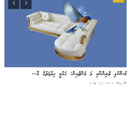
މުސްކުޅި ވެރިންނާއި ޅަ މަންޖެއިން: ގައުމީ ހިދުމަތުގެ އާ...
މުއ
ބްލޫ ރިބަން
4 މަސް ކުރިން
0
އެޑިޓ
ކުޑ