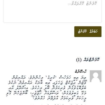
ހަބަރުގެ ކޮމެންޓު
ކޮމެންޓްތައް (1)
ހުސޭނުބެ
ތިޔަ ތިބީ ހަމަހުސް ‘ކުރީގެ’ މީހުންނެވެ. ރައްޔިތުން
ވޯޓުން ރިޖެކްޓް ޖަހަަފައި ތިބި ބަޔަކާ ރައްޔިތުން ނުކުމެ
ބަލާބޮަޑުވެގެން ވެރިކަމުން ބޭލި މީހެކެވެ. އިސްރޭލު އާއި
މަގޭ ގަބީލުވެގެން، ރަސޫލާއަށް ހަޖޫޖެހި، ބޯންޖެހަެނޭ ގޮވި
މީހަކަށް ވެރިކަމަށް އާދެވޭނެ ހެއްޔެވެ؟