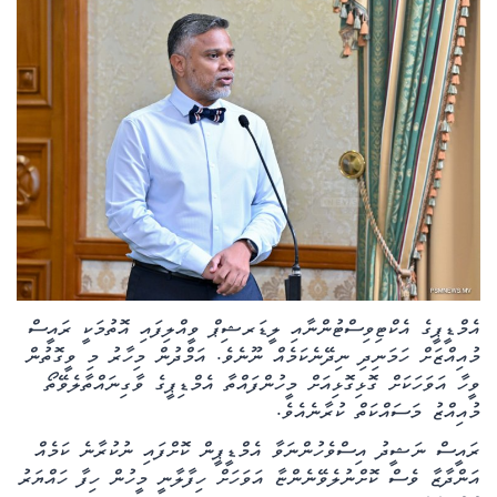
ކޮލަމް
ދޭސީ ހަބަރު
އަވަސްކަޅި
ބިދޭސީ ހަބަރު
ތަސްވީރު
ހަށިހެޔޮވެށި
އެމްޑީޕީގެ އެކްޓިވިސްޓުންނާއި ލީޑަރޝިޕް ވީއްލިފައި އޮތުމަކީ ރައީސް
މުއިއްޒަށް ހަމަނިދި ނިދޭނެކަމެއް ނޫނެވެ. އަމްދުން މިހާރު މި ވީގޮތުން
ބަހަވީވެށި
ވީހާ އަވަހަކަށް ގޮޅިގޮޅިއަށް މީހުންފައްތާ އެމްޑިޕީގެ ވާގިނައްތާލެވޭތޯ
މުއިއްޒު މަސައްކަތް ކުރާނެއެވެ.
ހީރަސްތަރި
ރައީސް ނަޝީދު އިސްވެހުންނަވާ އެމްޑީޕީން ކޮށްފައި ނުކުރާނެ ކަމެއް
އަންދާޒާ ވެސް ކޮށްނުލެވޭނެންޏާ އަވަހަށް ހިފާލާނީ މީހުން ހިފާ ހައްޔަރު