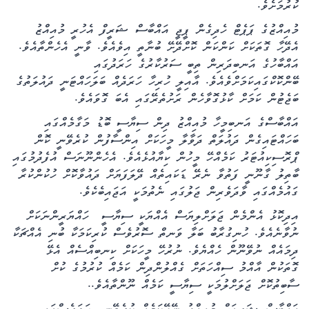
ކުރުމަށެވެ.
މުއިއްޒުގެ ޕަޕެޓް ހެދިގެން ޕީޖީ އައްބާސް ޝަރީފް އެހުރީ މުއިއްޒު
އެދޭހާ ގޮތަކަށް ކަންކަން ކޮށްދޭށޭ ބުނާތީ އިވެއެވެ. ވާނީ އެހެންތާއެވެ.
އައްބާހުގެ އަނބިދަރިން ތިބީ ސަރުކާރުގެ ހަރަދުގައި
ބޭންކޮކްގައިކަމަށްވެއެވެ. އާއިލީ ހުރިހާ ހަރަދެއް ބަލަހައްޓަނީ ދައުލަތުގެ
ބަޖެޓުން ކަމަށް ކާޅުގޮވާހެން ރަށުތެރޭގައި އެބަ ގޮވައެވެ.
އައްބާސްގެ އަނބިމީހާ މުއިއްޒު ދިން ސިޔާސީ ބޮޑު މަގާމެއްގައި
ބަހައްޓައިގެން ދައުލަތް ދަވާލާ މީހަކަށް އިންސާފުން ކުރެވޭނީ ކޮން
ޕްރޮސިކިއުޓަރު ކަމެއްހޭ މީހުން ކިޔާއުޅެއެވެ. އެހެންނޫނަސް އުފެދުމުގައި
ބާތިލު ގާނޫނީ ފަތުވާ ނެރޭ ޑަކައިތެއް ދޭލަފަޔަށް ދައުވާކޮށް ހުކުންކުރާ
ގައުމެއްގައި ވާދަވެރިން ޖަލުގައި ނެތުމަކީ އަޖައިބެކެވެ.
އިދިކޮޅު އެންމެން ޖަލަށްލިޔަސް އެއްޔަކީ ސިޔާސީ ހައްޔަރީންނަކަށް
ނުވާނެއެވެ. ހުނިގުރާބު ބަލާ ވަނތް ސޮރުވެސް ކުރިކަމަކާ ބުނި އެއްޗަކާ
ދިމައެއް ނުވޭނޫން ހެއްޔެވެ. ނުރުހޭ މީހަކަށް ކިނބިއްސެއް އެޅޭ
ގޮތަކުން އާއްމު ސިއްހަތަށް ގެއްލުންދިން ކަމެއް ކުރުމުގެ ކުށް
ސާބިތުކޮށް ޖަލަށްލުމަކީ ސިޔާސީ ކަމެއް ނޫންތާއެވެ..