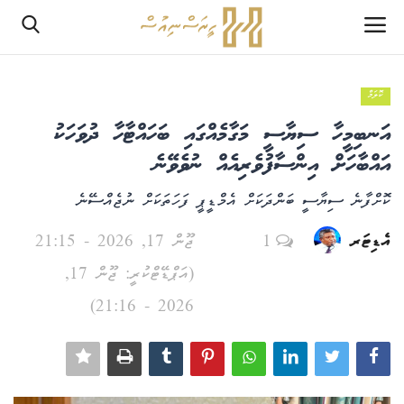
ކޮލަމް
ލޮގްއިން
އަނބިމީހާ ސިޔާސީ މަގާމެއްގައި ބަހައްޓާހާ ދުވަހަކު
ރެޖިސްޓަރ
އައްބާހަށް އިންސާފުވެރިއެއް ނުވެވޭނެ
ކޮށްފާނެ ސިޔާސީ ބަންދަކަށް އެމްޑީޕީ ފަހަތަކަށް ނުޖެއްސޭނެ
ހޯމް
އެޑިޓަރ
1
ޖޫން 17, 2026 - 21:15
PHPTestPage2
(އަޕްޑޭޓްކުރީ: ޖޫން 17,
PHPTestPage2
2026 - 21:16)
ރިޕޯޓް
އެޑިޓޯރިއަލް