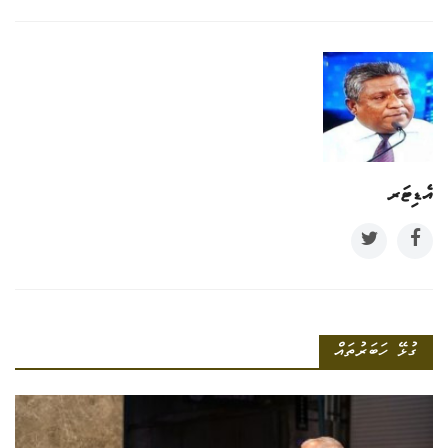
އެޑިޓަރ
ގުޅޭ ހަބަރުތައް