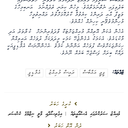
އައްބާސް ޝަރީފަށް މުއިއްޒު ނޭދޭކަމެއް ކުރެވޭނީ ހަތަރެސްފައި
ބަދެވިފައި ނެތްނަމަތާއެވެ. މީހުން ކިޔަނީ ތެދެއްނަމަ އަނބިމިހާގެ
ވަޒީފާ އާއި ދަރިންގެ ކިޔެވުމާ ކާރުކޮޅަށްވުރެ ރައްޔިތުމީހާ
މުހިންމުވެވޭނީ ކިހިނެއް ހެއްޔެވެ.
އެހެން އެކަން އޮތިއްޔާ މުއިއްޒަށްޓަކާ ވާދަވެރިންނަށް ކުޜާވަރު އަދި
މާކުޑައެވެ. އެކަމަކު އެގެންޖެހޭ ކަމަކީ މީދަލަކަށް ދުވަހެއް އައީވިއްޔާ
ހިކަންޖަކަށްވެސް ފުވަހެއް އަންނާނެ ކަމެވެ .އެހެންނޫނަސް އެމްޑިޕީއަކީ
ދައްކާ ބިރަށް ފަސްޖެހޭ ބައެއް ނޫނެވެ.
ޓެގްތައް:
ޕީޖީ އައްބާސް
ރައީސް މުއިއްޒު
އެމްޑީޕީ
ކުރީގެ ހަބަރު
މުއިއްޒު ސަރުކާރުގައި އެސްއޯއީތައް | އިގުތިސޯދާއި މާލީ ނިޒާމްގެ ކެންސަރ
ދެން އޮތް ހަބަރު