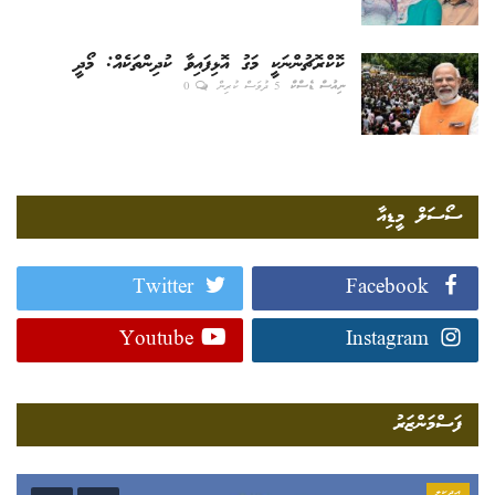
ކޮކްރޮޗުންނަކީ މަގު އޮޅިފައިވާ ކުދިންތަކެއް: މޯދީ
ނިއުސް ޑެސްކް
5 ދުވަސް ކުރިން
0
ސޯސަލް މީޑިއާ
Twitter
Facebook
Youtube
Instagram
ފަސްމަންޒަރު
އިދިކީލި