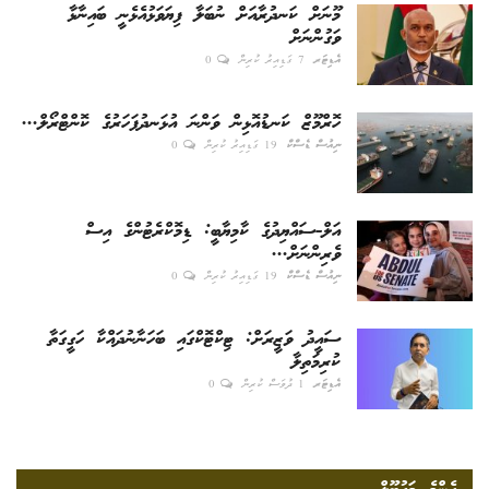
މޫނަށް ކަނދުރާއަށް ނުބަލާ ފިޔަވަޅުއެޅެނީ ބައިނާޅާ
ވަގުންނަށް
އެޑިޓަރ
7 ގަޑިއިރު ކުރިން
0
ހޮރްމޫޒް ކަނޑުއޮޅިން ވަންނަ އުޅަނދުފަހަރުގެ ކޮންޓްރޯލް...
ނިއުސް ޑެސްކް
19 ގަޑިއިރު ކުރިން
0
އަލް-ސައްޔިދުގެ ކާމިޔާބީ: ޑިމޮކްރެޓުންގެ އިސް
ވެރިންނަށް...
ނިއުސް ޑެސްކް
19 ގަޑިއިރު ކުރިން
0
ސައީދު ވަޒީރަށް: ޓިކްޓޮކްގައި ބަހަނާނުދައްކާ ހަގީގަތާ
ކުރިމަތިލާ
އެޑިޓަރ
1 ދުވަސް ކުރިން
0