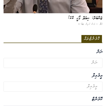
ޖަނާބަށް: ނިޔަތް ގޯހީ ކާކު!
ހަވާ
1 މަސް ކުރިން
0
ކޮމެންޓްތައް
ނަން
އީމެއިލް
ކޮމެންޓް