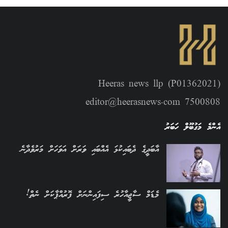
Heeras news llp (P01362021)
editor@heerasnews.com 7500808
އެންމެ މަގުބޫލް ހަބަރު
އާބަދީގެ ދެބައިކުޅަ އެއްބައި ވަރަށް އަވަހަށް މަރުވެދާނެ
މެޑަމް ސާޖީއާހުރެ ސިފައިންނަށް ފޮރުއްޕާކަށް ނެތް!