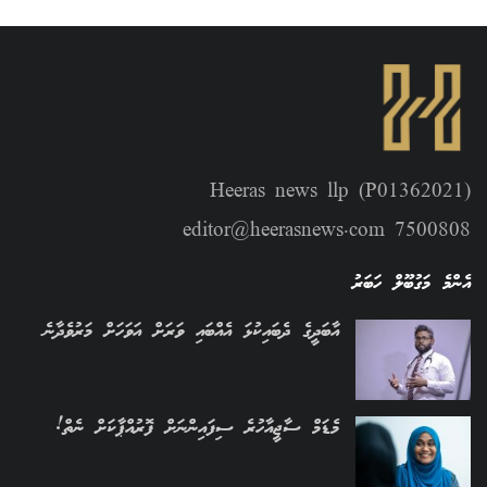
Heeras news llp (P01362021)
editor@heerasnews.com 7500808
އެންމެ މަގުބޫލް ހަބަރު
އާބަދީގެ ދެބައިކުޅަ އެއްބައި ވަރަށް އަވަހަށް މަރުވެދާނެ
މެޑަމް ސާޖީއާހުރެ ސިފައިންނަށް ފޮރުއްޕާކަށް ނެތް!