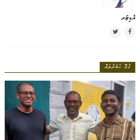
އެޑިޓަރ
ގުޅޭ ހަބަރުތައް