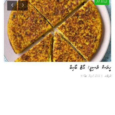
ދުޅަހެޔޮ ކާނާ
ހީރަސް ރެސިޕީ: އޯޓް ބޯކިބާ
ނޮވެމްބަރ 3 
އެޑިޓަރ
1 އަހަރު ކުރިން
0
އެޑިޓ
ތީމ