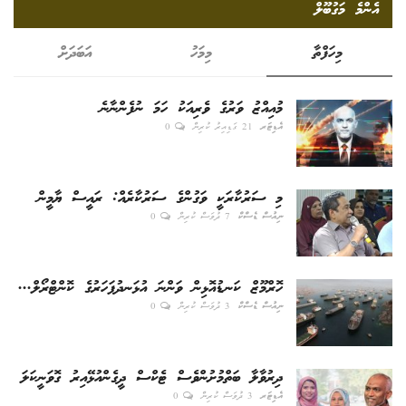
އެންމެ މަގުބޫލް
މިހަފްތާ
މިމަހު
އަބަދަށް
މުއިއްޒު ވަރުގެ ވެރިއަކު ހަމަ ނުފެންނާނެ
އެޑިޓަރ
21 ގަޑިއިރު ކުރިން
0
މި ސަރުކާރަކީ ވަގުންގެ ސަރުކާރެއް: ރައީސް ޔާމީން
ނިއުސް ޑެސްކް
7 ދުވަސް ކުރިން
0
ހޮރްމޫޒް ކަނޑުއޮޅިން ވަންނަ އުޅަނދުފަހަރުގެ ކޮންޓްރޯލް...
ނިއުސް ޑެސްކް
3 ދުވަސް ކުރިން
0
ދިރުވާލާ ބަތްމުށުންވެސް ޓެކްސް ދީގެންއުޅޭއިރު ގޮވަނީކަލަ
އެޑިޓަރ
3 ދުވަސް ކުރިން
0