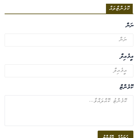
ކޮމެންޓްތައް
ނަން
އީމެއިލް
ކޮމެންޓް
ހަބަރުގެ ކޮމެންޓު