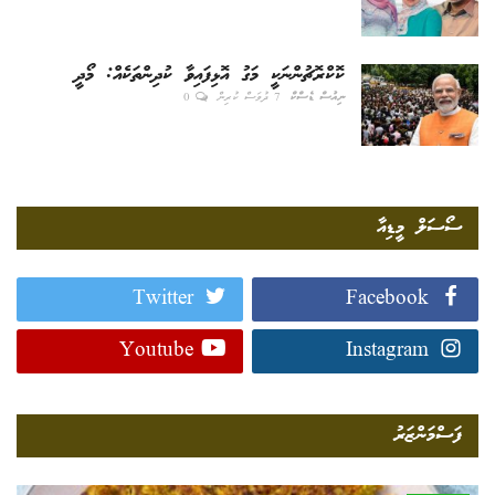
ކޮކްރޮޗުންނަކީ މަގު އޮޅިފައިވާ ކުދިންތަކެއް: މޯދީ
ނިއުސް ޑެސްކް
7 ދުވަސް ކުރިން
0
ސޯސަލް މީޑިއާ
Twitter
Facebook
Youtube
Instagram
ފަސްމަންޒަރު