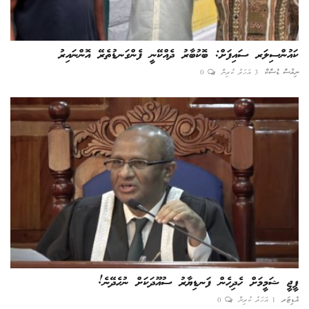
ކައުންސިލަރ ސައިފަށް: ބޮކުބާރު ދެއްކޭނީ ފެންގަނޑުތެރޭ އޮންނައިރު
ނިއުސް ޑެސްކް
3 އަހަރު ކުރިން
0
ޕީޖީ ޝަމީމަށް ހެދިހެން ފަނޑިޔާރު ސުއޫދަކަށް ނުހެދޭނެ!
އެޑިޓަރ
1 އަހަރު ކުރިން
0