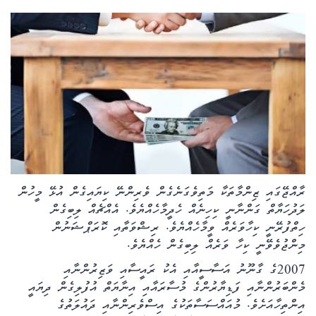
ކޮލަމް
ދޭސީ ހަބަރު
އަވަސްކަޅި
ބިދޭސީ ހަބަރު
ތަސްވީރު
ރާއްޖޭގައި ޒިންމާތަކާ މަތިވެގަނެގެން ވެރިންނޭ ކިޔައިގެން އުޅޭ މީހުން
ހަށިހެޔޮވެށި
ލަދުހަޔާތް ގަންނާނީ ކިހިނެއް ހެދީމާހެއްޔެވެ. އެއްޗެއް ލިބިގެން
ހިތްފުރޭނީ ކިހާވަރެއް ވީމާހެއްޔެވެ. ރިޝްވަތާއި ކޮރަޕްޝަނުން
ބަހަވީވެށި
މިންޖުވެވޭނީ ކިހާ ވަރެއް ލިބިގެން ހެއްޔެވެ.
2007ގެ ގާނޫނު އަސާސީއާއި އެކު ރައީސާއި ވަޒިރުންނާއި
ހީރަސްތަރި
މެންބަރުންނާއި ފަޑިޔާރުންގެ މުސާރައާއި އިނާޔަތް އުފުލިގެން ދިޔައީ
އިންތިހާއަށެވެ. މުއައްސަސާތަކުގެ އިސްވެރިންނާއި ދައުލަތުގެ