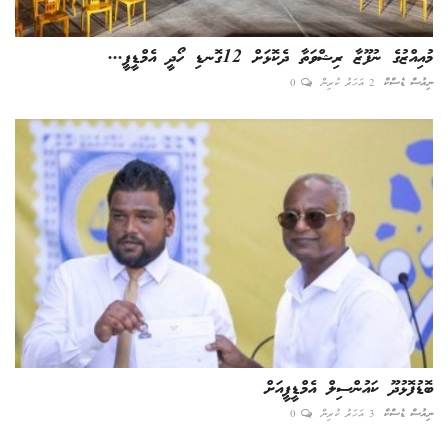
މުއިއްޒުގެ ނުފޫޒާ ރިޝްވަތާ ދެކޮޅަށް 12ގޮނޑި ހޯދީ އެމްޑީޕީ...
ނިއުސް ޑެސްކް
2 އަހަރު ކުރިން
0
ބޮޑުފޮޅުދޫ ކައުންސިލް އެމްޑީޕީއަށް
ނިއުސް ޑެސްކް
3 އަހަރު ކުރިން
0