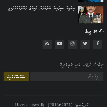
އިންޑިއާ ސިފައިން ނެތްކަމަށް މުއިއްޒު ގަބޫލުކުރައްވައިފި
ސޯސަލް މީޑިއާ
ނިއުސް ލެޓަރ ގައި ބައިވެރިވޭ
ސަބްސްކުރައިބް
ކޮޕީރައިޓް: Heeras news llp (P01362021)