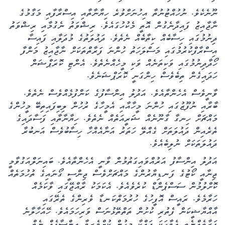
ނޫނެކެވެ. ނުހުއްޓުނުތާ އިހުނަށްވުރެ ހިޔާނާތާއި އިސްރާފާއި މަގާމުގެ
ނާޖާއިޒު ފައިދާނެގުން އޮތީ މެކުހުގައެވެ. ރިޝްވަތު ނެގުމާއި ރިޝްވަތު
ދިނުމުގައި ހިސާބެއް ކިތާބެއް ނެތެވެ. ދައުލަތުގެ މުދަލާއި ފައިސާ
އިސްރާފްކުރުމުގައި މަސްލަހަތު ހުންނަ ފަރާތްތަކަށް ނާޖާއިޒު މަންފާ
ހޯދާދިނުމުގައި ވަކިތަނެއް ވަކި މީހެއްނެތެވެ. އެންޓި ކޮރަޕްޝަން
ހަދައިގެން ތިބެވެސް ހިންގަނީ ކޮރަޕްޝަނެވެ.
ވާނީވެސް އެހެންތާއެވެ. އަދުލު އިންސާފުގެ ކަންފުޅެއްވެސް ނެތެވެ.
ބާރާއި ނުފޫޒުގައި ހުންނަ މީހާއާއި އެމީހާގެ ރުހުން ލިބިފައިތިބޭ މީހުންގެ
މައްޗަށް ހިނގާ ގާނޫނެއް ޝަރީއަތެއް ނެތެވެ. ހިޔާނާތާއި ފަސާދައިގެ
ތެރެއިން ދައުލަތަށް ގެއްލޭ ހަތަރު އަނާއެއްހާ ހިސާބުވެސް އަނބުރާ
ދައުލަތަކަށް ނުލިބެއެވެ.
އަދުލު އިންސާފު އަރުއްވައިގަތުމުން ވާނީ އެހެންތާއެވެ. ބައިނަލްއަގުވާމީ
ޖިނާއީ ކޯޓުގެ ފަނޑިޔާރުންގެ މައްޗަށްވެސް ޖިންސީ ގޯނައިގެ ތުހުމަތެއް
ކޮށްލުމުން ސަސްޕެންޑް ކުރެވެއެވެ. އެކަމަކު ރާއްޖޭގައި ވާކަމެއް
ހަރާމެވެ. ރައީސް އޮފީހުގެ ހުރުމަތްކަނޑާ ވެރިންގެ ތެރޭގައި
އާއްޔާޝީކަން ފެތުރި ކުށުން ތަތްތޭޅުނަސް ވަރިހަމައެވެ. ހޭއަހާލާނެ