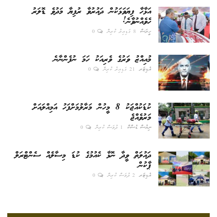
އަޅާހާ ފިޔަވަޅަކުން ދައުރުވާ ރުފިޔާ މަދުވެ ޑޮލަރު
ހެވެއްނުވާނެ!
ހީރަސް
8 ގަޑިއިރު ކުރިން
0
މުއިއްޒު ވަރުގެ ވެރިއަކު ހަމަ ނުފެންނާނެ
އެޑިޓަރ
21 ގަޑިއިރު ކުރިން
0
ކުޑަކުއްޖަކު 8 މީހުން މަރާލުމަށްފަހު އަމިއްލައަށް
މަރުވެއްޖެ
ނިއުސް ޑެސްކް
1 ދުވަސް ކުރިން
0
ދައުލަތް ވީދާ ނޮޅާ ކެއުމުގެ ކުޑަ މިސާލެއް ސެންޓްރަލް
ޕާކުން
އެޑިޓަރ
2 ދުވަސް ކުރިން
0