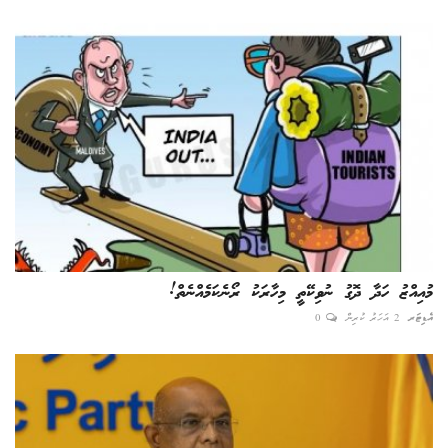
މުއިއްޒު ހަދާ ދޮގު ނުވިކޭތީ މިހާރަކު ރޯނެކަމެއްނެތް!
އެޑިޓަރ
2 އަހަރު ކުރިން
0