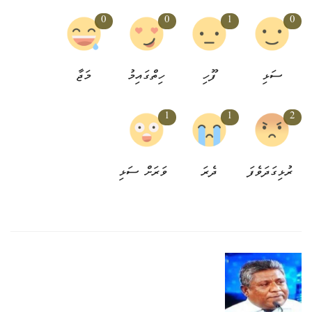
0
0
1
0
ސަޅި
ފޫހި
ހިތްގައިމު
މަޖާ
1
1
2
ރުޅިގަދަވެފަ
ދެރަ
ވަރަށް ސަޅި