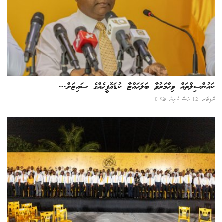
ކައުންސިލްތައް ވިހާމަރުވާ ބަލަހައްޓާ ކުޑައޮފީހެއްގެ ސައިޒަށް...
އެޑިޓަރ
12 މަސް ކުރިން
0