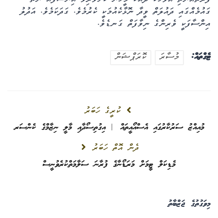
ފަރާތެއްނެތި އެވާހަކަ ދައްކާ މީހުން ކުށްވެރިވާ އިންސާފެއް ނެތް
ގައުމެއްގައި ދައުލަތް ވީދާ ނޮޅާކެއުމަކީ ކެރުމެވެ. ގަދަކަމެވެ. އަދުލު
އިންސާފަކީ ވެރިންގެ ނިވާފަތް ގަނޑެވެ.
ޓެގްތައް:
މުސާރަ
ކޮރަޕްޝަން
ކުރީގެ ހަބަރު
މުއިއްޒު ސަރުކާރުގައި އެސްއޯއީތައް | އިގުތިސޯދާއި މާލީ ނިޒާމްގެ ކެންސަރ
ދެން އޮތް ހަބަރު
މެޑިކަލް ޓީމަށް މަރަޑޯނާގެ ފުރާނަ ސަލާމަތްކުރެވުނީސް
މިވަގުތުގެ ޖަޒްބާތު