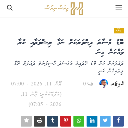
ރިޕޯޓް
ލޮގްއިން
ބޮޑު މުސާރަ ދިންވަރަކަށް ނަގާ ރިޝްވަތާއި ކުރާ
ރެޖިސްޓަރ
ވައްކަން ގިނަ
ދައުލަތުން ކުރާ ބޮޑު ހޭދައިގެ މަގުސަދު ހާސިލުނުވެ ދައުލަތް ނޮޅާ
ހޯމް
ވީދައިގެން ކަނީ
PHPTestPage2
އެޑިޓަރ
0
ޖޫން 11, 2026 - 07:00
(އަޕްޑޭޓްކުރީ: ޖޫން 11,
PHPTestPage2
2026 - 07:05)
ރިޕޯޓް
އެޑިޓޯރިއަލް