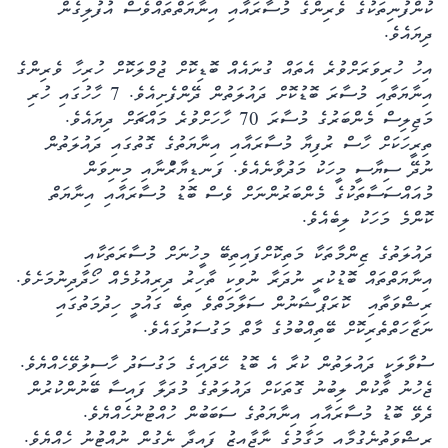
ކުންފުނިތަކުގެ ވެރިންގެ މުސާރައާއި އިނާޔަތްތައްވެސް އުފުލިގެން
ދިޔައެވެ.
އިހު ހުރިވަރަށްވުރެ އެތައް ގުނައެއް ބޮޑިކޮށް ޖުމްލަކޮށް ހުރިހާ ވެރިންގެ
އިނާޔަތާއި މުސާރަ ބޮޑުކޮށް ދައުލަތުން ދޭންފެށިއެވެ. 7 ހާހުގައި ހުރި
މަޖިލިސް މެންބަރުގެ މުސާރަ 70 ހާހަށްވުރެ މައްޗަށް ދިޔައެވެ.
ތިރީހަކަށް ހާސް ރުފިޔާ މުސާރައާއި އިނާޔަތުގެ ގޮތުގައި ދައުލަތުން
ނުދޭ ސިޔާސީ މީހަކު މަދުވާނެއެވެ. ފަނޑިޔާރުްނާއި މިނިވަން
މުއައްސަސާތަކުގެ މެންބަރުންނަށް ވެސް ބޮޑު މުސާރައާއި އިނާޔަތް
ކޮންމެ މަހަކު ލިބެއެވެ.
ދައުލަތުގެ ޒިންމާތަކާ މަތިކޮށްފައިތިބޭ މީހުނަށް މުސާރަތަކާއި
އިނާޔަތްތައް ބޮޑުކުރީ ނުދަރާ ނުވިކި ތާހިރު ދިރިއުޅުމެއް ހޯދާދިނުމަށެވެ.
ރިޝްވަތާއި ކޮރަޕްޝަނުން ސަލާމަތްވެ ތިބެ ގައުމީ ހިދުމަތުގައި
ނަޒާހަތްތެރިކޮށް ބޭތިއްބުމުގެ މާތް މަގުސަދުގައެވެ.
ސުވާލަކީ ދައުލަތުން ކުރާ އެ ބޮޑު ހޭދައިގެ މަގުސަދު ހާސިލުވޭހެއްޔެވެ.
ޖެހުނު ތާކުން ލިބުނު ގޮތަކަށް ދައުލަތުގެ މުދަލާ ފައިސާ ބޭނުންކުރުން
ދެވޭ ބޮޑު މުސާރައާއި އިނާޔަތުގެ ސަބަބުން ހުއްޓުނުހެއްޔެވެ.
ރިޝްވަތުނެގުމާއި މަގާމުގެ ނާޖާއިޒު ފައިދާ ނެގުން ނުއްޓުނު ހެއްޔެވެ.