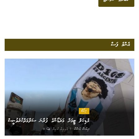
އެންމެ ފަސް
ރިޕޯޓް
މެޑިކަލް ޓީމަށް މަރަޑޯނާގެ ފުރާނަ ސަލާމަތްކުރެވުނީސް
ނިއުސް ޑެސްކް
7 ގަޑިއިރު ކުރިން
0