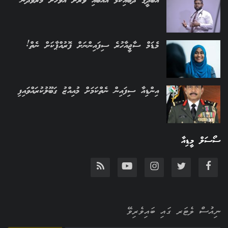
އާބަދީގެ ދެބައިކުޅަ އެއްބައި ވަރަށް އަވަހަށް މަރުވެދާނެ
މެޑަމް ސާޖީއާހުރެ ސިފައިންނަށް ފޮރުއްޕާކަށް ނެތް!
އިންޑިއާ ސިފައިން ނެތްކަމަށް މުއިއްޒު ގަބޫލުކުރައްވައިފި
ސޯސަލް މީޑިއާ
ނިއުސް ލެޓަރ ގައި ބައިވެރިވޭ