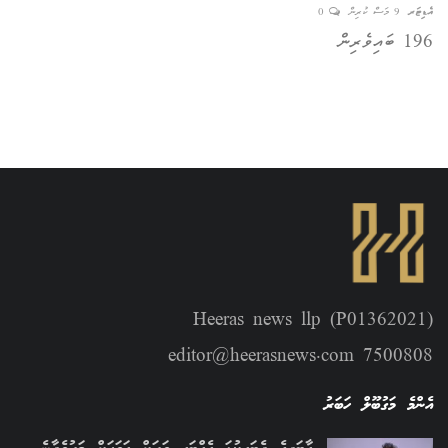
އެޑިޓަރ
9 މަސް ކުރިން
0
އެޑިޓ
196 ބައިވެރިން
Heeras news llp (P01362021)
editor@heerasnews.com 7500808
އެންމެ މަގުބޫލް ހަބަރު