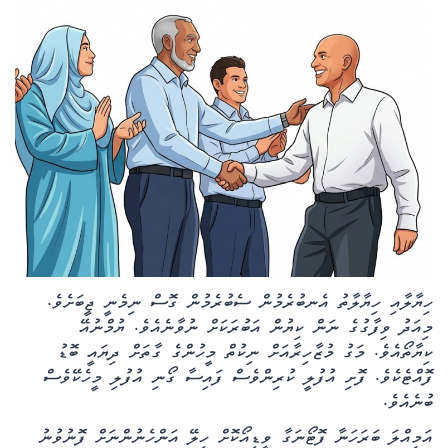
ކޮލަމް
ދޭސީ ހަބަރު
އަވަސްކަޅި
ބިދޭސީ ހަބަރު
ތަސްވީރު
ހަށިހެޔޮވެށި
ހިޔާލާއި ހިޔާލާތު އެނބުރެމުން ސެބުރެމުން ގޮސް ނިމެނީ ޖީބަށެވެ.
މިއަދު ވިފާގުގެ ނަން ކިޔުން އަބުރަކަށް ނުވާނެއެވެ. ޔުމްނުއޭ
ބަހަވީވެށި
ކިޔާތޯއެވެ. މަގު މުޒާހިރާއަށް ނިކުތް މީހުންގެ ގާތަށް ދިޔައީ ބޮޑު
ފޮއްޓެކެވެ. ފޮށި އުފުލީ ކުރިންވެސް ފައިސާ ގޯނި އުފުލި މީހެކޭވެސް
ހީރަސްތަރި
ބުނެއެވެ.
އަމިއްލަ ބަރަހަނާ ފޮޓޯނަގާ ވީޑިއޯކޮށް ހިލޭ އަންހެނުންނަށް ފޮނުވުނު