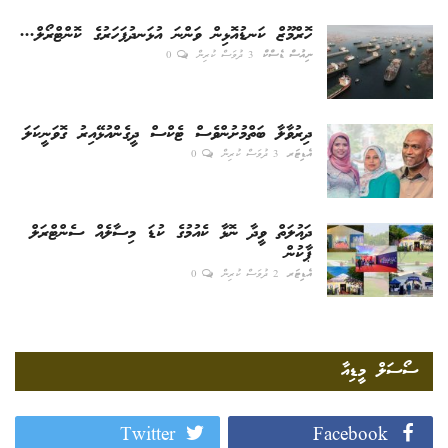
ހޮރްމޫޒް ކަނޑުއޮޅިން ވަންނަ އުޅަނދުފަހަރުގެ ކޮންޓްރޯލް...
ނިއުސް ޑެސްކް
3 ދުވަސް ކުރިން
0
ދިރުވާލާ ބަތްމުށުންވެސް ޓެކްސް ދީގެންއުޅޭއިރު ގޮވަނީކަލަ
އެޑިޓަރ
3 ދުވަސް ކުރިން
0
ދައުލަތް ވީދާ ނޮޅާ ކެއުމުގެ ކުޑަ މިސާލެއް ސެންޓްރަލް
ޕާކުން
އެޑިޓަރ
2 ދުވަސް ކުރިން
0
ސޯސަލް މީޑިއާ
Twitter
Facebook