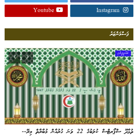
Youtube
Instagram
ފަސްމަންޒަރު
ތައުލީމީވެށި
ތުޅާދޫ ސްޕޯރޓްސް ކުލަބުގެ 22 ވަނަ ގުރުއާން މުބާރާތް މިރޭ...
ގާނ