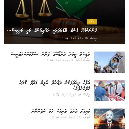
ރިޕޯޓް
ގެންނަންޖެހޭ އެންމެ ބޮޑުބަދަލަކީ ރައްޔިތުންގެ މަތީ މަޖިލިސް...
ހީރަސް
30 މިނެޓު ކުރިން
0
މެޑިކަލް ޓީމަށް މަރަޑޯނާގެ ފުރާނަ ސަލާމަތްކުރެވުނީސް
ނިއުސް ޑެސްކް
9 ގަޑިއިރު ކުރިން
0
އަޅާހާ ފިޔަވަޅަކުން ދައުރުވާ ރުފިޔާ މަދުވެ ޑޮލަރު
ހެވެއްނުވާނެ!
ހީރަސް
10 ގަޑިއިރު ކުރިން
0
މުއިއްޒު ވަރުގެ ވެރިއަކު ހަމަ ނުފެންނާނެ
އެޑިޓަރ
23 ގަޑިއިރު ކުރިން
0