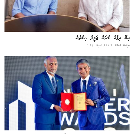
އިބޫ ދިފާއު ކުރަން ޖަމީލު ނިކުތުން
ނިއުސް ޑެސްކް
3 އަހަރު ކުރިން
0