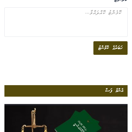
ކޮމެންޓް
ހަބަރުގެ ކޮމެންޓު
އެންމެ ފަސް