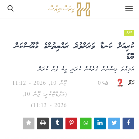
ކޮލަމް
ލޮގްއިން
ކުރިއަށް ކަނޑާ ވަރަށްވުރެ ރައްޔިތުންގެ މާޔޫސްކަން
ރެޖިސްޓަރ
ބޮޑު
އަމިއްލަ ވިސްނުން ގުރުބާން ކުރަނީ ޖީބު ފުން ކުރަން
ހޯމް
ހަވާ
0
ޖޫން 10, 2026 - 11:12
PHPTestPage2
(އަޕްޑޭޓްކުރީ: ޖޫން 10,
PHPTestPage2
2026 - 11:13)
ރިޕޯޓް
އެޑިޓޯރިއަލް