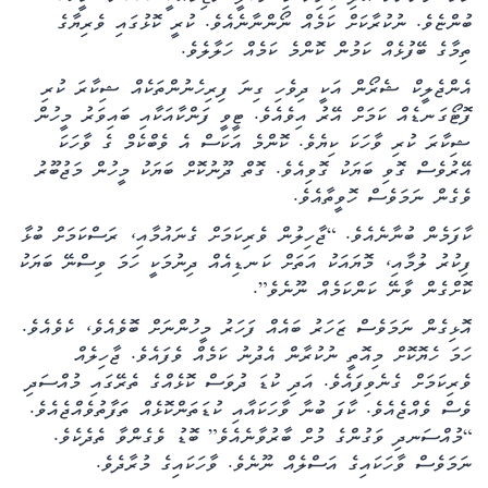
ބުންޏެވެ. ނުކުރާކަށް ކަމެއް ނޯންނާނެއެވެ. ކުރީ ކޮޅުގައި ވެރިޔާގެ
ތިމާގެ ބޭފުޅެއް ކަމުން ކޮންމެ ކަމެއް ހަލާލެވެ.
އެންޖެލީކް ޝެރޯން އަކީ ދިވެހި ގިނަ ފިރިހެނުންތަކެއް ޝިކާރަ ކުރި
ފޮޓޯގަނޑެއް ކަމަށް އޭރު އިވެއެވެ. ޓީވީ ފަންކާއަކާއި ބައިވަރު މީހުން
ޝިކާރަ ކުރި ވާހަކަ ކިޔެވެ. ކޮންމެ އަކަސް އެ ވެބްކެމް ގެ ވާހަކަ
އޭރުވެސް ގޮވި ބަޔަކު ގޮވިއެވެ. ގޮތް ދޫނުކޮށް ބަޔަކު މީހުން މަޖުބޫރު
ވެގެން ނަމަވެސް ހޮވީތާއެވެ.
ކާފަމެން ބުނާނެއެވެ. “ޖާހިލުން ވެރިކަމަށް ގެނައުމާއި، ރަސްކަމަށް ބުޅާ
ފިކުރު ލުމާއި، މޮޔައަކު އަތަށް ކަނޑިއެއް ދިނުމަކީ ހަމަ ވިސްނޭ ބަޔަކު
ކޮށްގެން ވާނޭ ކަންކަމެއް ނޫނެވެ”.
އޮޅިގެން ނަމަވެސް ޒަހަރު ބައެއް ފަހަރު މީހުންނަށް ބޮވެއެވެ، ކެވެއެވެ.
ހަމަ ހެޔޮކޮށް މިއޮތީ ނުކުރާން އެދުނު ކަމެއް ވެފައެވެ. ޖާހިލެއް
ވެރިކަމަށް ގެނެވިފައެވެ. އަދި ކުޑަ ދުވަސް ކޮޅެއްގެ ތެރޭގައި މުއްސަދި
ވެސް ވެއްޖެއެވެ. ކާފަ ބުނާ ވާހަކައާއި ކުޑަތަންކޮޅެއް ތަފާތުވެއްޖެއެވެ.
“މުއްސަނދި ވަގުންގެ މުށް ބާރުވާނެއެވެ” ބޮޑު ވެގެންވާ ތެދެކެވެ.
ނަމަވެސް ވާހަކައިގެ އަސްލެއް ނޫނެވެ. ވާހަކައިގެ މުރާދެވެ.