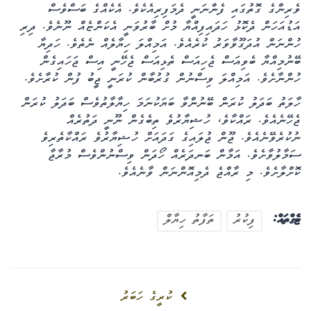
ވެރިންގެ ގޮތުގައި ފެންނަނީ ދެމަފިރިއެކެވެ. އެކެއްގެ ބަސްވެސް
އަޑުއަހަން ދެކޮޅު ހަދައިފިއްޔާ މުށް ބާރުވަނީ އެކަންޏެއް ނޫނެވެ. ދިރި
ހުންނަން އުދަގޫވާވަރު ކުރެއެވެ. އަމިއްލަ ހިޔާލެއް ނެތެވެ. ހަދިޔާ
ބޭނުމިއްޔާ ބެވިއަސް ޖެހިއަސް ތެޅިއަސް ޖެހޭނީ އިސް ޖަހައިގެން
ހުންނާށެވެ. އަމިއްލަ ވިސްނުން ގުރުބާން ކުރަނީ ޖީބު ފުން ކުރާށެވެ.
ހާލަތު ބަދަލު ކުރަން ބޭނުންވާ ބަޔަކުނަމަ ހިޔާލާތުވެސް ބަދަލު ކުރަން
ޖެހޭނެއެވެ. ރައްކާވެ، ހުޝިޔާރުވެ ތިބެގެން ނޫނީ ދަތުރެއް
ނުކުރެވޭނެއެވެ. ޖޫން ޖުލައިގެ ގަދައަށް ހުޝިޔާރުވެ ރައްކާތެރިވެ
ސަމާލުވާށެވެ. އަމާން ބަނދަރެއް ހޯދަން ވިސްނުންވެސް މުރާޖާ
ކޮށްލާށެވެ. މި ރާއްޖެ ދެމިއޮންނަން ވާނެއެވެ.
ޓެގްތައް:
ފިކުރު
ތަފާތު ހިޔާލް
ކުރީގެ ހަބަރު