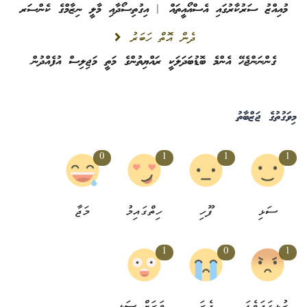
މުއިއްޒު ސަރުކާރުގައި އެސްއޯއީތައް | އިގުތިސޯދާއި މާލީ ނިޒާމްގެ ކެންސަރ
ދެން އޮތް ހަބަރު
ގެންނަންޖެހޭ އެންމެ ބޮޑުބަދަލަކީ ރައްޔިތުންގެ މަތީ މަޖިލިސް އުފެއްދުން
މިވަގުތުގެ ޖަޒްބާތު
0
1
1
1
ސަޅި
ފޫހި
ހިތްގައިމު
މަޖާ
1
0
1