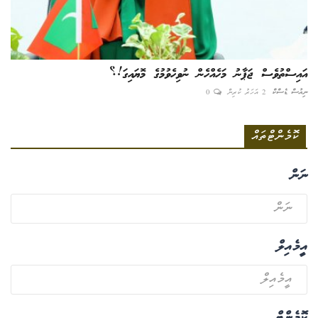
އައިސްތުވެސް ޖަޕާނު މަހެއްހެން ނުވިހެވުމުގެ މޮޔައިގަ!؟
ނިއުސް ޑެސްކް
2 އަހަރު ކުރިން
0
ކޮމެންޓްތައް
ނަން
އީމެއިލް