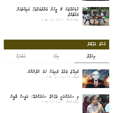
ކުޑަކުއްޖަކު 8 މީހުން މަރާލުމަށްފަހު އަމިއްލައަށް
މަރުވެއްޖެ
ނިއުސް ޑެސްކް
1 ދުވަސް ކުރިން
0
އެންމެ މަގުބޫލް
މިހަފްތާ
މިމަހު
އަބަދަށް
މުއިއްޒު ވަރުގެ ވެރިއަކު ހަމަ ނުފެންނާނެ
އެޑިޓަރ
23 ގަޑިއިރު ކުރިން
0
މި ސަރުކާރަކީ ވަގުންގެ ސަރުކާރެއް: ރައީސް ޔާމީން
ނިއުސް ޑެސްކް
7 ދުވަސް ކުރިން
0