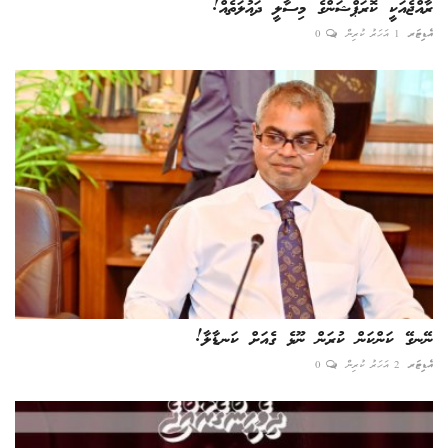
ރާއްޖެއަކީ ކޮރަޕްޝަންގެ މިސާލީ ދައުލަތެއް!
އެޑިޓަރ
1 އަހަރު ކުރިން
0
ނޭނގޭ ކަންކަން ކުރަން ނޫޅެ ގެއަށް ކަނޑާލާ!
އެޑިޓަރ
2 އަހަރު ކުރިން
0