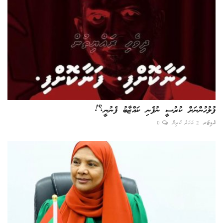
ފުލުހުންނަށް ކުރުސީ ނުފެނި ކައްޒާބު ފެނުނީ؟!
އެޑިޓަރ
2 އަހަރު ކުރިން
0