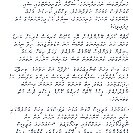
ހަނދާންވެސް ނުހުރެދާނެއެވެ. ސަމޯއާ އެގްރީމަންޓްގައި ސޮއި
ކުރުންވެސް ކަމަކަށް ނުވެދާނެއެވެ. ވިއްކާލި ކަނޑުން މަހެއް
ނުބޭނެއެވެ. އެކަމަކު ވަރިހަމައެވެ. ސިއްރު އެގްރީމަންޓްތަކުގެ ކުލަ
ފިލައިފިއެވެ.
ވޯޓެއް ހޯދަން ބޭނުންވެގެން ރޮއި އާދޭސް ކުރިއަސް ކުރިއަށް ކަނޑާ
ވަރަށް ވުރެ ރައްޔިތުންގެ މާޔޫސް ކަން ބޮޑުވެއްޖެއެވެ. ހިލޭ ނިކުމެ
ހިނިތުން ވެލަންވެސް ބޭނުމެއް ނުވެއެވެ. ފަހަތު ޖީބަށް އަސަރު
ނުކުރާގޮތަށް ތުންތަޅުވާލަން ވެސް ރައްޔިތުން ބޭނުމެއް ނުވެއެވެ.
ހަރު މީސް މީހުން ބުނާތީއަހަމެވެ. “ފެލޭހާ ތެތް ނުވާށެވެ. ބިނދޭހާ
މުރަނަ ނުވާށެވެ”. ސަރުކާރަކަސް ވެރިއަކަސް އަމިއްލަ ނަފުސުގެ އަގު
ހިފަހައްޓާށެވެ. އަބަދު ތިމާ ބޭނުންވާ ގޮތަށް ކަންކަން މިސްރާބު
ނުވެދާނެއެވެ. މީހާގެ ގޮތެއް ހުރިއްޔާ ކޮންމެ މީހަކާއި ވެސް ގާތް
ވެވޭނެއެވެ.
ސަރުކާރުގެ މަޖިލިސް ހޮވަން އުޅުނު ދުވަސްވަރު މީހުން ރަށުތެރޭގައި
ކިޔާތީ އިވުނެވެ. ކޮންމެވެސް ފުރޭންޏެއްގެ ނަމުން ނަން ކިޔާ
ނާޒިމެކޯލައެވެ. ނުރައްކާތެރި މީހެކޯލައެވެ. “ސަރުކާރުގެ މަޖިލިސް
މެމްބަރުންނަށް އަދި ކިރިޔާ މި ރޭކާލީ ނާޒިމްއަކީ ކާކުކަން” މީހަކު