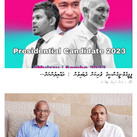
ޕީޕީއެމް-ޕީއެންސީގެ ވެރިކަން ދެބައިވުން | ރައްޔިތުންނަށް...
ހަވާ
1 މަސް ކުރިން
0