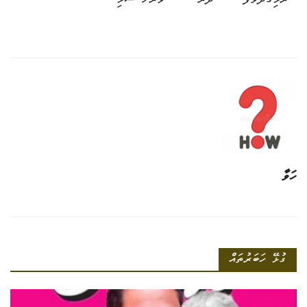
ރުޅިގަދަވެފަ
ދެރަ
ވަރަށް ސަޅި
ހަވާ
ގުޅޭ ހަބަރުތައް