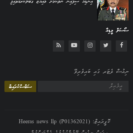
އިންޑިއާ ސިފައިން ނެތްކަމަށް މުއިއްޒު ގަބޫލުކުރައްވައިފި
ސޯސަލް މީޑިއާ
ނިއުސް ލެޓަރ ގައި ބައިވެރިވޭ
ސަބްސްކުރައިބް
ކޮޕީރައިޓް: Heeras news llp (P01362021)