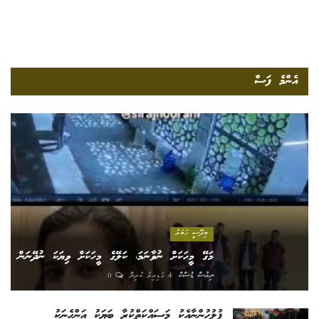
އެންމެ ފަސް
ބިދޭސީ ހަބަރު
މަގޭ މީހަކަށް ނުވާނަމަ، ކަލޭގެ މީހަކަށް ވިޔަކަ ނުދޭނަން
ނިއުސް ޑެސްކް
4 ގަޑިއިރު ކުރިން
0
ފުލުހުންނާއެކު މަސައްކަތްކުރާ ބަޔަކު އަންހެނަކު