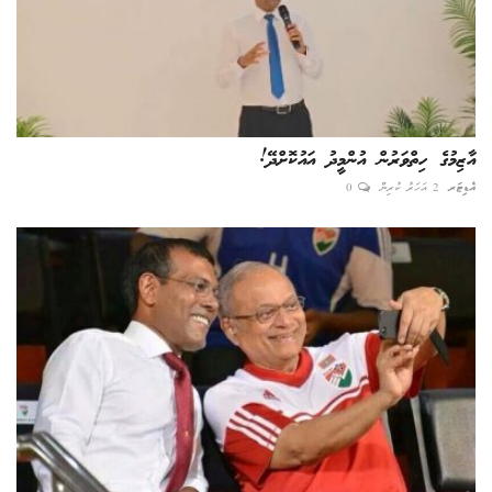
އާޒިމުގެ ހިތްވަރުން އުންމީދު އައުކޮށްދޭ!
އެޑިޓަރ
2 އަހަރު ކުރިން
0