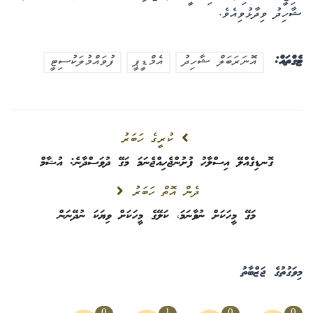
ޝާހިދު ވިދާޅުވިއެވެ.
ޓެގްތައް:
އޮނަރަބަލް ޝާހިދު
އެމްޑީޕީ
ފުވައްމުލަކުސިޓީ
ކުރީގެ ހަބަރު
ގޮނޑިގެއްލޭ އިސްލާހު ފުށުންޖެހިއްޖެނަމަ މަގޭ ދުވަސްދާނެ: އުޝާމް
ދެން އޮތް ހަބަރު
މަގޭ މީހަކަށް ނުވާނަމަ، ކަލޭގެ މީހަކަށް ވިޔަކަ ނުދޭނަން
މިވަގުތުގެ ޖަޒްބާތު
0
1
0
0