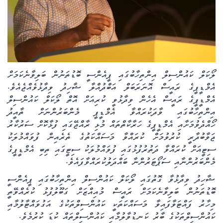
ކޮލަމް
ދޭސީ ހަބަރު
އަވަސްކަޅި
ލޯކަލް ކައުންސިލް އިންތިހާބުގައި ޕީއެންސީ ބޮޑުތަނުން ބަލިވާނެކަމަށް
އެމްޑީޕީގެ ރައީސް އޮނަރަބަލް އަބްދުއްލާ ޝާހިދު ވިދާޅުވެއްޖެއެވެ.
ބިދޭސީ ހަބަރު
އެމްޑީޕީގެ ރައީސް އެހެން ވިދާޅުވީ ކުރިއަށް އޮތް ލޯކަލް ކައުންސިލް
އިންތިހާބުގައި ވާދަކުރައްވާ އެމްޑީޕީ މެންބަރުންނަށް ތާއީދު
ތަސްވީރު
ހޯއްދެވުމަށާއި އެމްޑީޕީގެ ހަރާކާތްތައް މުޅި ރާއްޖޭގައި ފުޅާކޮށް ސަރުކާރު
ޖަވާބުދާރީ ކުރުވުމަށް ކުރައްވާ މަސައްކަތުގެ ތެރެއިން ފުވައްމުލަކު
ހަށިހެޔޮވެށި
ސިޓީއަށް ކުރައްވާ ދަތުރުފުޅުގައި ފުވައްމުލަކު ސިޓީގައި ތިބި އެމްޑީޕީގެ
މެންބަރުންނާއި ސަޕޯޓަރުންނާ ބައްދަލުކުރައްވާފައެވެ.
ބަހަވީވެށި
ޝާހިދު ވިދާޅުވާ ގޮތުގައި ލޯކަލް ކައުންސިލް އިންތިހާބުގައި ޕީއެންސީ
ބޮޑުތަނުން ބަލިވާނެކަމަށް ރައީސް މުއިއްޒަށް ގަބޫލުފުޅު ކުރެއްވޭތީ
ހީރަސްތަރި
މިހާރު ފައްޓަވާފައިވާ މަސައްކަތަކީ ކައުންސިލްތަކުގެ އަގުވައްޓާލުމާއި
ކައުންސިލްތަކުގެ ބާރު ކަނޑުވާލުމާއި ކައުންސިލްތައް ކުޑަ ކުރުމެވެ.