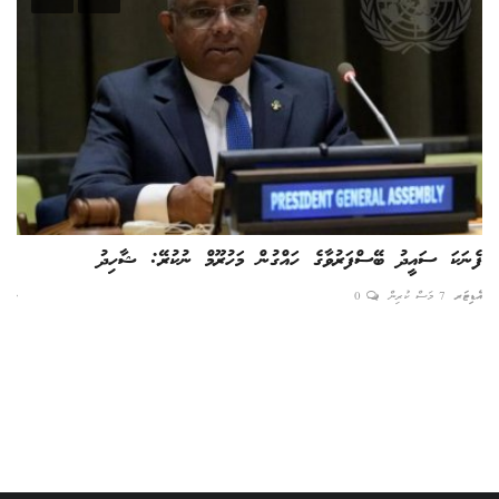
ފެނަކަ ސައީދު ބޭސްފަރުވާގެ ހައްގުން މަހުރޫމް ނުކުރޭ: ޝާހިދު
ހަވާ
އެޑިޓަރ
7 މަސް ކުރިން
0
ނާއިރ