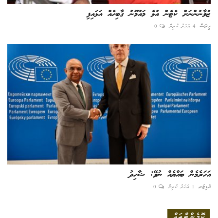
ޒުވާނުންނަށް ކެޓެން އުޅެ މައުމޫނު ގާބިހެއް އަޅައިފި
ހީރަސް
4 އަހަރު ކުރިން
0
އަހަރެމެން ބައްޔެއް ނުވޭ: ޝާހިދު
އެޑިޓަރ
1 އަހަރު ކުރިން
0
ކޮމެންޓްތައް