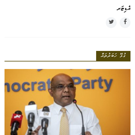
އެޑިޓަރ
ގުޅޭ ހަބަރުތައް