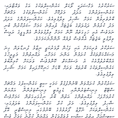
ސަރުކާރުގެ މަގްސަދަކީ ލޯކަލް ކައުންސިލްތަކުގެ އަގު ވައްޓާލައި،
ކައުންސިލަރުންގެ އަދަދު މަދުކޮށް ކައުންސިލްތަކުގެ މައްޗަށް
ބާރުވެރިވުން ކަމަށް ޝާހިދު ވިދާޅުވިއެވެ. ކައުންސިލަރުންގެ އަދަދު
މަދު ކުރުމުން ދައުލަތުގެ ބަޖެޓަށް ލުއިވާނެ ކަމަށް ސަރުކާރުން ބުނި
ނަމަވެސް އެއީ ހަގީގަތެއް ނޫން ކަމަށް ވިދާޅުވަމުން އެމްޑީޕީގެ ރައީސް
ވިދާޅުވީ ބަޖެޓަށް އެއްވެސް ލުޔެއް ނާންނާނެކަމަށެވެ.
ސަރުކާރު ވެރިކަމަށް އައި ފަހުން ލާމަރުކަޒީ ނިޒާމު ފުނޑާލަން ގިނަ
މަސައްކަތްތަކެއް ކުރަމުން އަންނަ ކަމަށާއި ރައްޔިތުންގެ މަޖިލީހުގެ
އެއްބާރުލުމާއެކު އެ މަސައްކަތް ކޮންމެވެސް ވަރަކަށް ކާމިޔާބުވެ
ކައުންސިލްތަކުގެ ބާރުތައް ވަރަށް ބޮޑަށް ހަނިކޮށްފައިވާ ކަމަށް ޝާހިދު
ވިދާޅުވިއެވެ.
ސަރުކާރުން ކުރައްވަން ބޭނުންފުޅުވާ ކަމަކީ ސިޓީ ކައުންސިލުގެ މައްޗަށް
ސްޓޭޓް މިނިސްޓަރުންނާއި ޑެޕިއުޓީ މިނިސްޓަރުންނާ އައްޔަން
ކުރުމަށްފަހު ރައްޔިތުންގެ އަތުން ބާރު ނިގުޅައިގަތުން ކަމަށްވެސް
ޝާހިދު ވިދާޅުވިއެވެ. މަދު ކުރާ ކައުންސިލަރުންގެ ބަދަލުގައި،
ކައުންސިލްތަކަށް ނުފޫޒު ފޯރުވުމުގެ ބޭނުމުގައި މިނިސްޓްރީ އޮފް
ސިޓީސްއަށް އިތުރު ސިޔާސީ މުވައްޒަފުން އައްޔަން ކުރާނެ ކަމަށް ވެސް