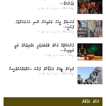
ވަގަށްނަގާ...
ނިއުސް ޑެސްކް
8 ގަޑިއިރު ކުރިން
0
އެކަނިއުޅޭ މީހަކު މަރުވިކަން ނޭނގި އަހަރަކަށްފަހު
ފެނުނީ...
ނިއުސް ޑެސްކް
9 ގަޑިއިރު ކުރިން
0
ގެންނަންޖެހޭ އެންމެ ބޮޑުބަދަލަކީ ރައްޔިތުންގެ މަތީ
މަޖިލިސް...
ހީރަސް
1 ދުވަސް ކުރިން
0
މެޑިކަލް ޓީމަށް މަރަޑޯނާގެ ފުރާނަ ސަލާމަތްކުރެވުނީސް
ނިއުސް ޑެސްކް
1 ދުވަސް ކުރިން
0
އެންމެ މަގުބޫލް