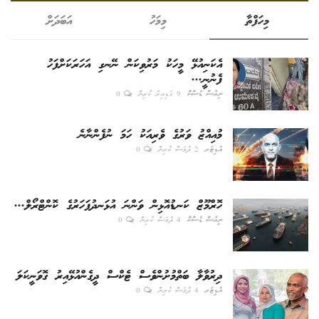
މިހަފްތާ
މިމަހު
އަބަދަށް
އެކަނިއުޅޭ މީހަކު މަރުވިކަން ނޭނގި އަހަރަކަށްފަހު
ފެނުނީ...
ނިއުސް ޑެސްކް
9 ގަޑިއިރު ކުރިން
0
މުއިއްޒު ވަރުގެ ވެރިއަކު ހަމަ ނުފެންނާނެ
އެޑިޓަރ
2 ދުވަސް ކުރިން
0
ހޮރްމޫޒް ކަނޑުއޮޅިން ވަންނަ އުޅަނދުފަހަރުގެ ކޮންޓްރޯލް...
ނިއުސް ޑެސްކް
4 ދުވަސް ކުރިން
0
ދިރުވާލާ ބަތްމުށުންވެސް ޓެކްސް ދީގެންއުޅޭއިރު ގޮވަނީކަލަ
އެޑިޓަރ
4 ދުވަސް ކުރިން
0