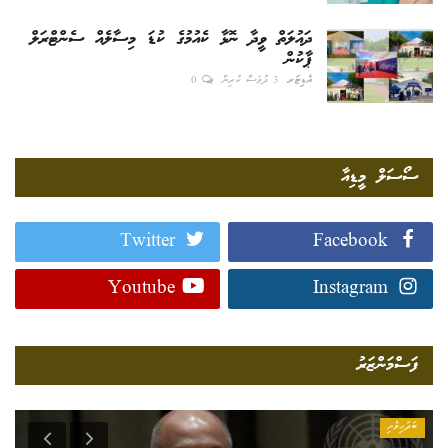
ދައުލަތް ވީދާ ނޮޅާ ކެއުމުގެ ކުޑަ މިސާލެއް ސެންޓްރަލް
ޕާކުން
އެޑިޓަރ
3 ދުވަސް ކުރިން
0
ސޯސަލް މީޑިއާ
Twitter
Facebook
Youtube
Instagram
ފަސްމަންޒަރު
ބަދަހިވެށި