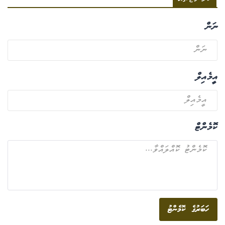
ނަން
އީމެއިލް
ކޮމެންޓް
ހަބަރުގެ ކޮމެންޓު