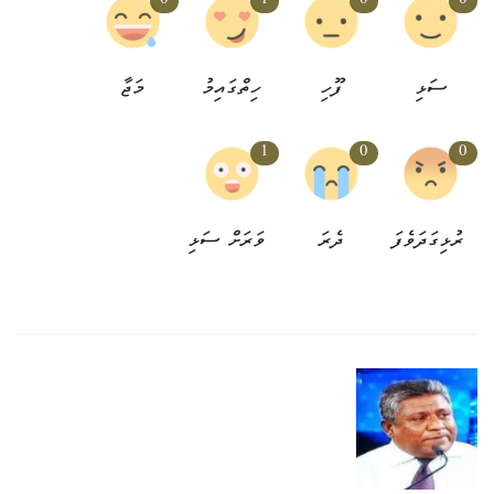
ސަޅި
ފޫހި
ހިތްގައިމު
މަޖާ
1
0
0
ރުޅިގަދަވެފަ
ދެރަ
ވަރަށް ސަޅި