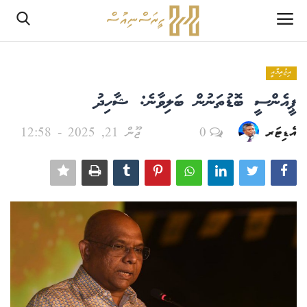
އިޖުތިމާއީ
ލޮގްއިން
ޕީއެންސީ ބޮޑުތަނުން ބަލިވާނެ: ޝާހިދު
ރެޖިސްޓަރ
އެޑިޓަރ
0
ޖޫން 21, 2025 - 12:58
ހޯމް
PHPTestPage2
PHPTestPage2
ރިޕޯޓް
އެޑިޓޯރިއަލް