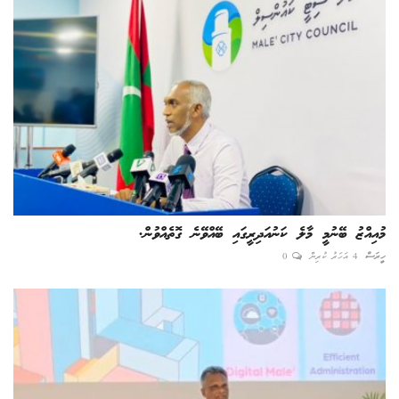
މުއިއްޒު ބޭނުމީ މާލެ ކަނުއަދިރީގައި ބޭއްވޭނެ ގޮތެއްވުން.
ހީރަސް
4 އަހަރު ކުރިން
0