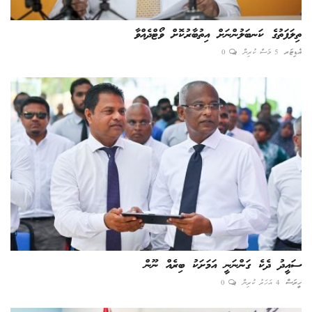
ތިލަފަތުގެ ކަނބަލުންނަށް އިތުބާރުކޮށް ވޯޓްދެއްވާ
އެޑިޓަރ
5 މަސް ކުރިން
0
ސައީދު ދެކެ ގަންނަނީ އަމަށަކު ބިރެއް ނޫން
ހީރަސް
4 އަހަރު ކުރިން
0