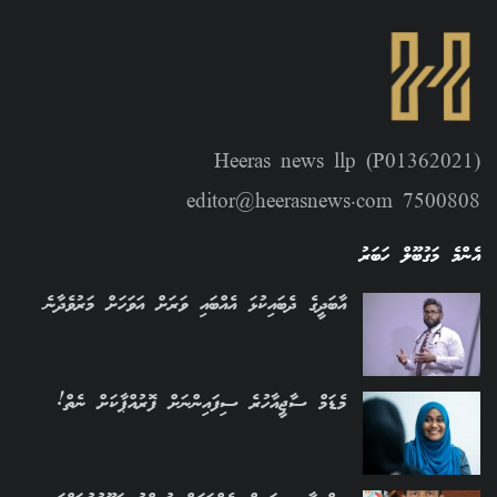
Heeras news llp (P01362021)
editor@heerasnews.com 7500808
އެންމެ މަގުބޫލް ހަބަރު
އާބަދީގެ ދެބައިކުޅަ އެއްބައި ވަރަށް އަވަހަށް މަރުވެދާނެ
މެޑަމް ސާޖީއާހުރެ ސިފައިންނަށް ފޮރުއްޕާކަށް ނެތް!