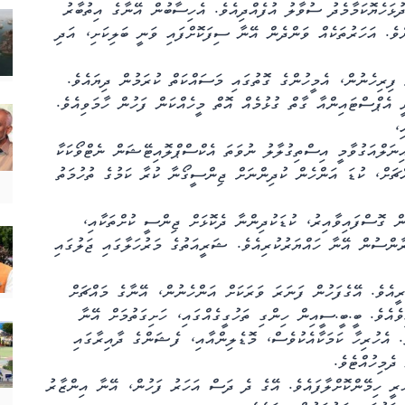
ޅަހެޔޮކަމާމެދު ސުވާލު އުފެއްދިއެވެ. އެހިސާބުން އޭނާގެ އިތުބާރު
ވެ. އަހަރުތަކެއް ވަންދެން އޭނާ ސިފަކޮށްފައި ވަނީ ބަލިކަށި، އަދި
ފިރިހެނުން، އެމީހުންގެ ގޮތުގައި މަސައްކަތް ކުރަމުން ދިޔައެވެ.
 އެޕްސްޓައިންއާ ގާތް ގުޅުމެއް އޮތް މީހެއްކަން ފަހުން ހާމަވިއެވެ.
ި،
ިނަލްއަގުވާމީ އިސްތިގުލާލު ނުވަތަ އެކްސްޕްލޮއިޓޭޝަން ނެޓްވޯކަކާ
ްޗަށް، ކުޑަ އަންހެން ކުދިންނަށް ޖިންސީގޯނާ ކުރާ ކަމުގެ ތުހުމަތު
ް ގޮސްފައިވާއިރު، ކުޑަކުދިންނާ ދެކޮޅަށް ޖިންސީ ކުށްތަކާއި،
މަތުގައި، 2020 ވަނަ އަހަރު ފްރާންސުން އޭނާ ހައްޔަރުކުރިއެވެ. ޝަރީއަތުގެ މަރުހަލާގައި ޖަލުގައި
ީއެވެ. އޭގެފަހުން ފަނަރަ ވަރަކަށް އަންހެނުން، އޭނާގެ މައްޗަށް
ެއެވެ. ބީ.ބީ.ސީއިން ހިންގި ތަހުގީގެއްގައި، ހަށިގަތުމަށް އޭނާ
ެ. އެހުރިހާ ކަމަކާއެކުވެސް، މޮޑެލިންއާއި، ފެޝަންގެ ދާއިރާގައި
ދެމިހުއްޓެވެ.
ުރީ ހިމޭންކޮށްލާފައެވެ. އޭގެ ދެ ދަސް އަހަރު ފަހުން، އޭނާ އިންޒާރު