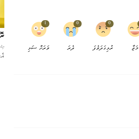
1
0
0
ހޮސްޕިޓަލްގައި އެސްޓީއޯއިން 5
ވޯޓެއް ކޯޓެއް ކެނެރީގޭ ދެބެންނަކަށް ނެތް
ރޮ
މަޖާ
ރުޅިގަދަވެފަ
ދެރަ
ވަރަށް ސަޅި
ނިއުސް ޑެސްކް
3 އަހަރު ކުރިން
0
ނިއު
ދެބުޅަލުގެ އަރާރުމުގާ ރާމާ މަކުނު ބޯކިބާ ކާލިހެން
އެ
ނަޝީދަށް މަޖިލީހުގެ ރައީސްކަން