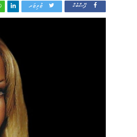
ފޭސްބުކް
ޓުވިޓަރ