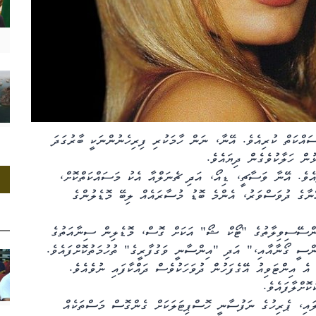
ް މަސައްކަތް ކުރިއެވެ. އޭނާ، ނަން ހާމަކުރި ފިރިހެނުންނަކީ ބާރުގަދަ
ން ހަލާކުވެގެން ދިޔައެވެ.
ެވެ. އޭނާ ވަސާޗީ، ޑިއޯ، އަދި ޗެނަލްއާ އެކު މަސައްކަތްކޮށް،
ޭނާގެ ދުވަސްވަރު، އެންމެ ބޮޑު މުސާރައެއް ލިބޭ މޮޑެލުންގެ
ަރަންސޭސިވިލާތުގެ "ޓޯކް ޝޯ" އަކަށް ގޮސް، މޮޑެލިން ސިނާއަތުގެ
ންސީ ގޯނާއާއި،" އަދި "އިންސާނީ ވަގުފާރީގެ" ތުހުމަތުކޮށްފައެވެ.
އެ އިންޓަވިއު އޭގެފަހުން ދުވަހަކުވެސް ދައްކާފައި ނުވެއެވެ.
ކޮށްލާފައެވެ.
ލައި، ޕެރިހުގެ ނަފުސާނީ ހޮސްޕިޓަލަކަށް ގެންގޮސް މަސްތަކެއް