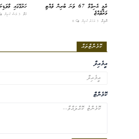
ރެމީ އެނިގްމާ 67 ވަނަ ބުރިން ވެއްޓި
ހަރުގޭގައި މާވަޑިކ
މަރުވެއްޖެ
ހަވާ
3 މަސް ކުރިން
ނާއިރާ
3 އަހަރު ކުރިން
0
ކޮމެންޓްތައް
އީމެއިލް
ކޮމެންޓް