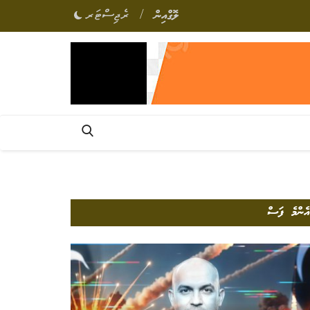
/
ލޮގްއިން
ރެޖިސްޓަރ
އެންމެ ފަސް