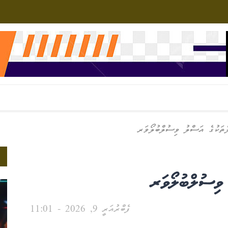
ތަކުގެ އަސްލު ވިސުލްބުލޯވަރ
 ވިސުލްބުލޯވަރ
ފެބްރުއަރީ 9, 2026 - 11:01