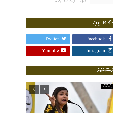
އެޑިޓަރ
1 ދުވަސް ކުރިން
0
ސޯސަލް މީޑިއާ
Twitter
Facebook
Youtube
Instagram
ފަސްމަންޒަރު
ހިދުމަތްދާރު
އިސްލާމީވެށި