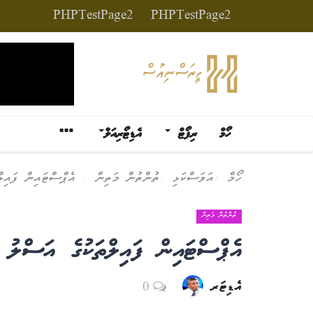
PHPTestPage2
PHPTestPage2
ހޯމް
ރިޕޯޓް
އެޑިޓޯރިއަލް
ހޯމް
އަވަސްކަޅި
ތުންތުން މަތިން
އެޕްސްޓައިން ފައިލް
ތުންތުން މަތިން
އެޕްސްޓައިން ފައިލްތަކުގެ އަސްލު
އެޑިޓަރ
0