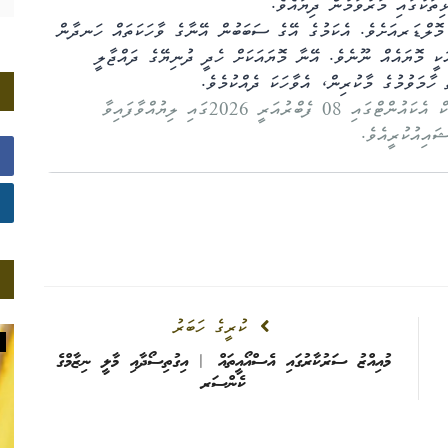
ިތަކުގައި މަރުވަމުން ދިޔައެވެ.
 މޮލްޑަރއަށެވެ. އެކަމުގެ އޭގެ ސަބަބުން އޭނާގެ ވާހަކަތައް ހަނދާން
ަކީ މޮޔައެއް ނޫނެވެ. އޭނާ މޮޔައަކަށް ހެދީ ދުނިޔޭގެ ދައްޖާލީ
 ހާމަވުމުގެ މާކުރިން، އެވާހަކަ ދެއްކުމެވެ.
މި ލިޔުމަކީ ހަސަން ލުތުފީ އޭނާގެ ފޭސްބުކް އެކައުންޓްގައި 08 ފެބްރުއަރީ 2026ގައި ލިޔުއްވާފައިވާ
ައިއުކުރީއެވެ.
ކުރީގެ ހަބަރު
ބަރުލަމާނީވެށި
މުއިއްޒު ސަރުކާރުގައި އެސްއޯއީތައް | އިގުތިސޯދާއި މާލީ ނިޒާމްގެ
ކެންސަރ