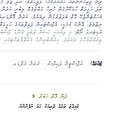
ދިން ފިރިހެނުންތައް ހައްޔަރުކޮށް، ފަލީހަތްވެ، އަދި ޖަލު ގޮޅ
ތެދު ހަގީގަތް ހާމަކޮށްގެން ހުރިހާ ގެއްލުމެއް ލިބުނީ ކަރެން
ބަހައްޓަންޖެހޭ ގޮތް ބަދަލުވެގެން ދިޔައެވެ. ކަރެން މޮލްޑަރއ
ނިޒާމެވެ. އޭނާގެ ކުށަކީ، އެޕްސްޓައިން ފައިލްތަކުގެ ހަގީގަތް
އެޑިޓަރގެ ނޯޓް:
ލިޔުއްވުމެއްގެ ނަކަލެވެ. ކިޔުންތެރިންގެ މައުލޫމާތަށްޓަކައި ޝ
ޓެގްތައް:
އެޕްސްޓީން ފައިލްސް
ކެރަން މަލްޑަރ
ދެން އޮތް ހަބަރު
ސިއްހީވެށި
މުއިއްޒު ވަރުގެ ވެރިއަކު ހަމަ ނުފެންނާނެ