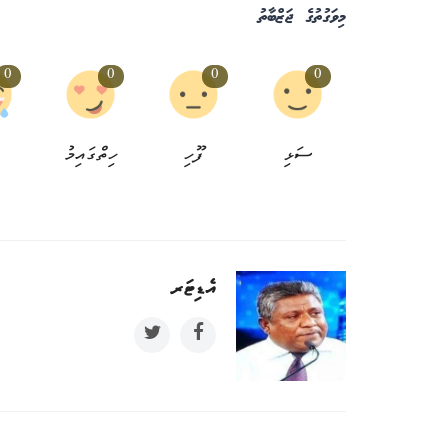
މިވަގުތުގެ ޖަޒްބާތު
0
0
0
0
ހުޅުމާލެ 
ތިއޭޓަރ
ސަޅި
ފޫހި
ހިތްގައިމު
ނިއުސް ޑެސްކް
3 އަހަރު ކުރިން
0
އެޑިޓަރ