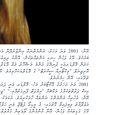
އޭނާ، 2001 ވަނަ އަހަރު، އެންމެންނަށް އިންޒާރުދޭނ
ބައެކެވެ. އޭގެ ފަހުން ހިނގި ކަންތައްތަކުން، އޭނާގެ ދިރިއުޅު
ކަރެން މޮލްޑަރއަކީ ދުނިޔޭގެ އެންމެ މަޝްހޫރު އެއް މޮޑެލްއ
އޮރިޖިނަލް "ވިކްޓޯރިއާ ސީކްރެޓް" ގެ މޮޑެލްއަކަށްވިއެވެ. އ
ތެރޭގައި، އޭނާ ހިމެނުނެވެ.
2001 ވަނަ އަހަރުގެ އޮކްޓޯބަރު މަހު، މޮލްޑަރ ވަނީ ފ
އިސް ފަރާތްތަކެއްގެ މައްޗަށް "އިއްފަތް ފޭރިގަތުމާއި،" "ޖި
އޭނާ، އެހުރިހާ އެންމެންގެ ނަންތައް ހާމަކުރިއެވެ. އެކަމަކު، 
މަޢުލޫމާތު ލިބިފައިވާ ގޮތުގައި، އެ ވީޑިއޯ ފުޓޭޖް ވަނީ ހަލާކު
އޭގެ ގަޑިތަކެއް ފަހުން، އޭނާ އާންމުންގެ ލޯމަތިން ގެއްލުވާ