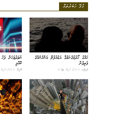
ގުޅޭ ހަބަރުތައް
ހައްގު ހޯދުމުގެނަމުގާ އަޑުއުފުލާ އަންހެނެއްގެ
ނުވަދުވަހަށް ފަހު 
ފަތިފުށް
ކޮއްފި
އެޑިޓަރ
2 އަހަރު ކުރިން
0
ނާއިރާ
2 އަހަރު ކުރިން