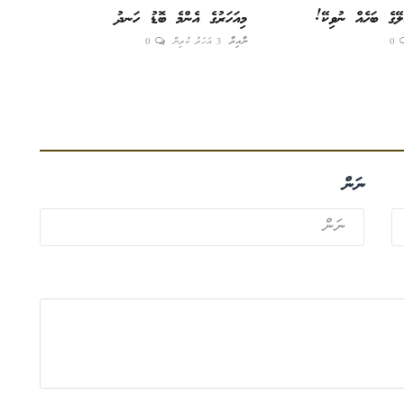
ަލޭގެ ބަހެއް ނުވިކޭ!
މިއަހަރުގެ އެންމެ ބޮޑު ހަނދު
0
ނާއިރާ
3 އަހަރު ކުރިން
0
ނަން