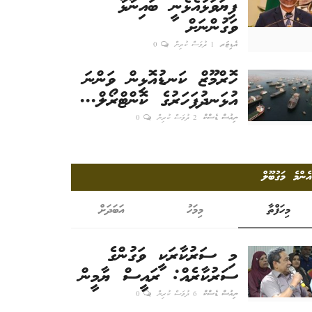
ފިޔަވަޅުއެޅެނީ ބައިނާޅާ
ވަގުންނަށް
އެޑިޓަރ
1 ދުވަސް ކުރިން
0
ހޮރްމޫޒް ކަނޑުއޮޅިން ވަންނަ
އުޅަނދުފަހަރުގެ ކޮންޓްރޯލް...
ނިއުސް ޑެސްކް
2 ދުވަސް ކުރިން
0
އެންމެ މަގުބޫލް
މިހަފްތާ
މިމަހު
އަބަދަށް
މި ސަރުކާރަކީ ވަގުންގެ
ސަރުކާރެއް: ރައީސް ޔާމީން
ނިއުސް ޑެސްކް
6 ދުވަސް ކުރިން
0