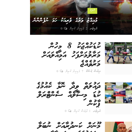
ކޮލަމް
މުއިއްޒު ވަރުގެ ވެރިއަކު ހަމަ ނުފެންނާނެ
އެޑިޓަރ
2 ގަޑިއިރު ކުރިން
0
ކުޑަކުއްޖަކު 8 މީހުން
މަރާލުމަށްފަހު އަމިއްލައަށް
މަރުވެއްޖެ
ނިއުސް ޑެސްކް
7 ގަޑިއިރު ކުރިން
0
ދައުލަތް ވީދާ ނޮޅާ ކެއުމުގެ
ކުޑަ މިސާލެއް ސެންޓްރަލް
ޕާކުން
އެޑިޓަރ
1 ދުވަސް ކުރިން
0
މޫނަށް ކަނދުރާއަށް ނުބަލާ