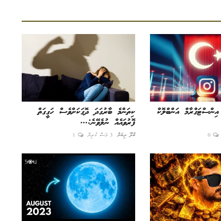
އިންސްޓަގްރާމް އަންބްލޮކް
ކިތަންމެ ބާރުގަދަ ދޮގަކަށްވެސް ހަގީގަތް
ފޮރުވައެއް ނުލެވޭނެ:...
0
ބްލޫ ރިބަން
3 މަސް ކުރިން
1