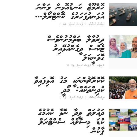
ހޮރްމޫޒް ކަނޑުއޮޅިން ވަންނަ
އުޅަނދުފަހަރުގެ ކޮންޓްރޯލް...
ނިއުސް ޑެސްކް
2 ދުވަސް ކުރިން
0
ދިރުވާލާ ބަތްމުށުންވެސް
ޓެކްސް ދީގެންއުޅޭއިރު
ގޮވަނީކަލަ
އެޑިޓަރ
3 ދުވަސް ކުރިން
0
ކޮކްރޮޗުންނަކީ މަގު އޮޅިފައިވާ
ކުދިންތަކެއް: މޯދީ
ނިއުސް ޑެސްކް
6 ދުވަސް ކުރިން
0
ދައުލަތް ވީދާ ނޮޅާ ކެއުމުގެ
ކުޑަ މިސާލެއް ސެންޓްރަލް
ޕާކުން