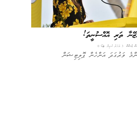
ޒޭނާ ތަރި އޮއްސުނީތަ!
ޑރ.ޝަހީމް އުޅ
ތަރީހު އޮޅުވާލަ
ސް ޑެސްކް
3 އަހަރު ކުރިން
0
ންމެ ވަރުގަދަ އަންހެން ޕޮލިޓިޝަން
އެޑިޓަރ
1 އަހަރު ކުރިން