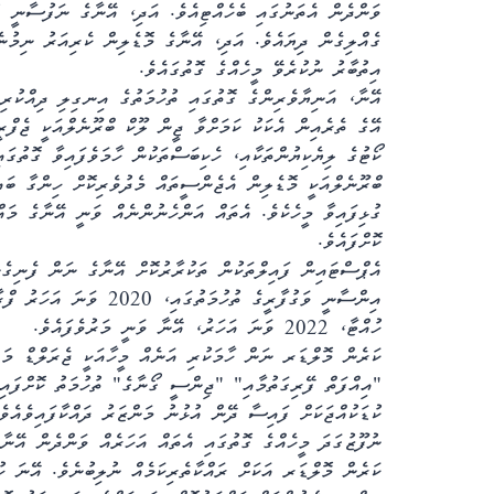
ވަންދެން އެތަނުގައި ބެހެއްޓިއެވެ. އަދި، އޭނާގެ ނަފުސާނީ ދު
ގެއްލިގެން ދިޔައެވެ. އަދި، އޭނާގެ މޮޑެލިން ކެރިއަރު ނިމުނެ
އިތުބާރު ނުކުރެވޭ މީހެއްގެ ގޮތުގައެވެ.
އޭނާ، އަނިޔާވެރިންގެ ގޮތުގައި ތުހުމަތުގެ އިނގިލި ދިއްކުރި 
އޭގެ ތެރެއިން އެކަކު ކަމަށްވާ ޖީން ލޫކް ބްރޫނެލްއަކީ ޖެފްރީ
ކޯޓުގެ ލިޔެކިޔުންތަކާއި، ހެކިބަސްތަކުން ހާމަވެފައިވާ ގޮތުގައ
ބްރޫނެލްއަކީ މޮޑެލިން އެޖެންސީތައް މެދުވެރިކޮށް ހިންގާ ބައ
ގުޅިފައިވާ މީހެކެވެ. އެތައް އަންހެނުންނެއް ވަނީ އޭނާގެ މައ
ކޮށްފައެވެ.
އެޕްސްޓައިން ފައިލްތަކުން ތަކުރާރުކޮށް އޭނާގެ ނަން ފެނިގެނ
އިންސާނީ ވަގުފާރީގެ ތުހު
ހުއްޓާ، 2022 ވަނަ އަހަރު، އޭނާ ވަނީ މަރުވެފައެވެ.
ކަރެން މޮލްޑަރ ނަން ހާމަކުރި އަނެއް މީހާއަކީ ޖެރަލްޑް މަރ
"އިއްފަތް ފޭރިގަތުމާއި" "ޖިންސީ ގޯނާގެ" ތުހުމަތު ކޮށްފައިވ
ކުޑަކުއްޖަކަށް ފައިސާ ދޭން އުޅުނު މަންޒަރު ދައްކާފައިވެއެވ
ނުފޫޒުގަދަ މީހެއްގެ ގޮތުގައި އެތައް އަހަރެއް ވަންދެން އޭނާ 
ކަރެން މޮލްޑަރ އަކަށް ރައްކާތެރިކަމެއް ނުލިބުނެވެ. އޭނަ ހ