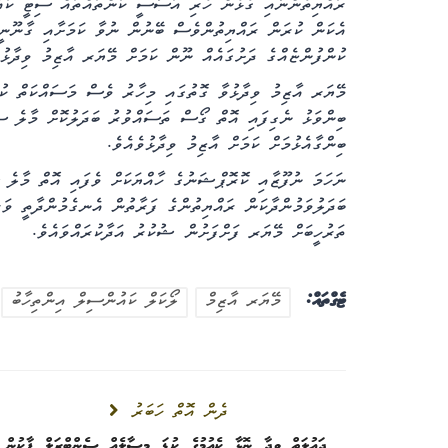
ރައްޔިތުންނާއި ގުޅުން ހުރި އަސާސީ ކަންތައްތައް ސިޓީ ކައ
އެކަން ކުރަން ރައްޔިތުންވެސް ބޭނުން ނުވާ ކަމަށާއި ގާނޫނީ 
ކުންފުންޏެއްގެ ދަށުގައެއް ނޫން ކަމަށް މޭޔަރ އާޒިމު ވިދާޅުވ
މޭޔަރ އާޒިމު ވިދާޅުވާ ގޮތުގައި މިހާރު ވެސް މަސައްކަތް ކުރ
ބިންވަޅު ނެގިފައި އޮތް ގޯސް ތަސައްވުރު ބަދަލުކޮށް މާލެ ސި
ބިންގާއެޅުމަށް ކަމަށް އާޒިމު ވިދާޅުވެއެވެ.
ނަހަމަ ނުފޫޒާއި ކޮރޮޕްޝަނުގެ ހާއްޔަކަށް ވެފައި އޮތް މާލެ
ބަދަލުވަމުންދާކަން ރައްޔިތުންގެ ފަރާތުން އެނގެމުންދާތީ ވަރަ
ތަރުހީބަށް މޭޔަރ ފަށްފަށުން ޝުކުރު އަދާކުރައްވައެވެ.
ޓެގްތައް:
މޭޔަރ އާޒިމް
ލޯކަލް ކައުންސިލް އިންތިހާބު
ދެން އޮތް ހަބަރު
ދައުލަތް ވީދާ ނޮޅާ ކެއުމުގެ ކުޑަ މިސާލެއް ސެންޓްރަލް ޕާކުން