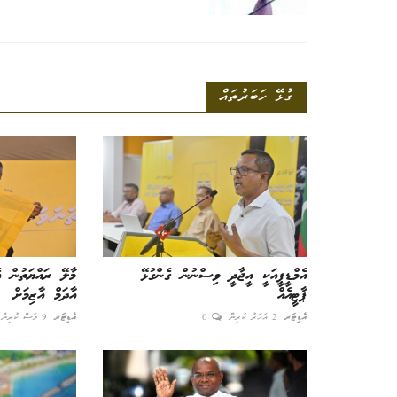
ކުރުވާ މަސައްކަތުގެ އުޖޫރަ ނުދިނުމަކީ
ގުޅޭ ހަބަރުތައް
އަނިޔާއެއް: ޝާހިދު
އެޑިޓަރ
7 މަސް ކުރިން
0
އެމްޑީޕީއަކީ އީޖާދީ ވިސްނުން ގެންގުޅޭ
މާލޭ ރައްޔަތުން އ
ޕާޓީއެއް
އާދަމް އާޒިމަށް
އެޑިޓަރ
2 އަހަރު ކުރިން
0
އެޑިޓަރ
9 މަސް ކުރިން