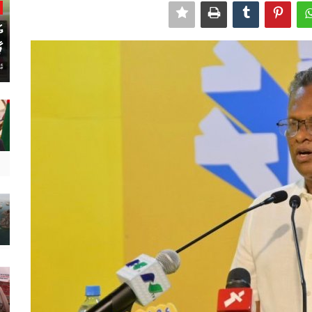
ދ
ޕ
އެ