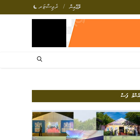
/
ލޮގްއިން
ރެޖިސްޓަރ
އެންމެ ފަސް