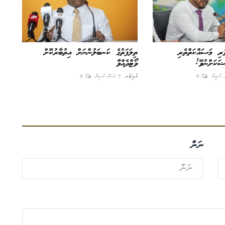
ެރި މަސައްކަތްތެރި
ތިލަފަތުގެ ކަނބަލުންނަށް އިތުބާރުކޮށް
ޝަކަށްނުވޭ!
ވޯޓްދެއްވާ
0
އެޑިޓަރ
5 މަސް ކުރިން
0
ނަން