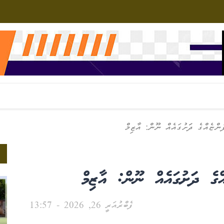
ންޏެއްގެ ދަަށުގައެއް ނޫން: އާޒިމް
ްގެ ދަަށުގައެއް ނޫން: އާޒިމް
ފެބްރުއަރީ 26, 2026 - 13:57