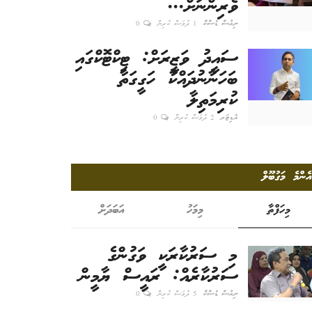
ވެރިންނަށް...
ނިއުސް ޑެސްކް
1 ދުވަސް ކުރިން
0
ސައީދު ވަޒީރަށް: ޓިކްޓޮކްގައި
ބަހަނާނުދައްކާ ހަގީގަތާ
ކުރިމަތިލާ
އެޑިޓަރ
2 ދުވަސް ކުރިން
0
އެންމެ މަގުބޫލް
މިހަފްތާ
މިމަހު
އަބަދަށް
މި ސަރުކާރަކީ ވަގުންގެ
ސަރުކާރެއް: ރައީސް ޔާމީން
ނިއުސް ޑެސްކް
5 ދުވަސް ކުރިން
0