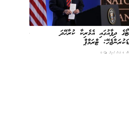
ޓޯގެ ދިފާއުގައި އެމެރިކާ ކުރާހޭދަ
އަންހެނުންގެ ކަ
ޑަކުރަންޖެހޭ: ޓްރަމްޕް
މަސައްކަތް ކޮށ
ސް
4 މަސް ކުރިން
0
ހީރަސް
4 މަސް ކުރިން