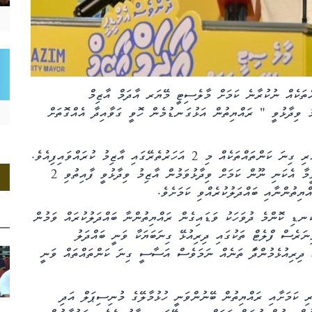
އްތަކެއް ނުކުރާނެ ކަމަށް މާލެސިޓީ މޭޔަރ އާދަމް އާޒިމް
މު ވިދާޅުވީ " ރައްޔިތުން އަޅުގަނޑުމެން ހޮވީ ގަވާއިދާ އެއްގޮތަށް
މޭޔަރ އާޒިމް ވިދާޅުވާ ގޮތުގައި 15 އަހަރުތެރޭ ނުކުރެވި ހުރި ގިނަ ކަންތައްތަކެއް މި 2 އަހަރުތެރޭގައި އާޒިމު ކުރައްވައިފިއެވެ.
އަނެއްކޮޅުން އާޒިމް ޑޯޓްޑޯ ޖައްސަވަނީ އިންތިހާބު ކައިރި ވީމާ އެކަނި ނޫން ކަމަށް ވިދާޅުވަމުން އާޒިމު ވިދާޅުވީ ފާއިތުވި 2
ްޔިތުންނާއި ބައްދަލުކުރެއްވި ކަމަށެވެ.
ނޑި ކޮންމެ ދުވަހަކު ވަޑައިގެން ރައްޔިތުންނާ ބައްދަލުކުރައް ވަމުން
ނަރެސް ފްލެޓް ތަކުގައި ދިރިއުޅޭ ގިނަބަޔަކާ ވަނީ ބައްދަލު
އް ދިރިއުޅެމުންދަާ ތަނެއް ނަމަވެސް އަސާސީ ގިނަ ކަންތައްތައް ވަނީ
ި ކަމަށާއި ރައްޔިތުން ބޭނުންވަނީ ހުޅުމާލޭގެ މުނިސިޕަލް އަދި