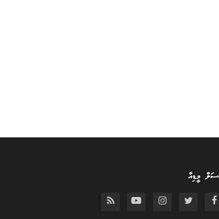
ަލް މީޑިއާ