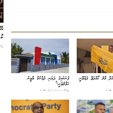
ކުރަންވީ ކަމަކީ ދިވެހިބަހަށް ފަހި މާހައުލެއް
ނޭ
ޤާއިމުކުރުން:...
ކު
އެޑިޓަރ
6 މަސް ކުރިން
0
ހީރަ
ެދޭ މާލެ ހޯއްދަވާ ދެއްވޭނީ
ފެނަކައިގެ ދަރަނި ދެއްކުމާ ޔާމީނު
ހަވާލުވަނީ؟
0
ހީރަސް
4 އަހަރު ކުރިން
0