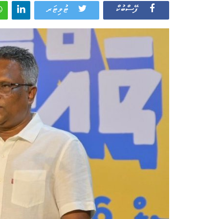
ފޭސްބުކް
ޓުވިޓަރ