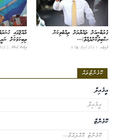
ގުރުބާނީއަށް ތައްޔާރަށް ތިއްބެވިކަން
ރާއްޖޭގައި ހުނަރުވ
ސާބިތުކޮށްދެއްވާ:...
ތިބިކަމަކަށް ނަރީ
އެޑިޓަރ
1 އަހަރު ކުރިން
0
ނިއުސް ޑެސްކް
2 އަހަރު ކުރިން
ކޮމެންޓްތައް
އީމެއިލް
ކޮމެންޓް