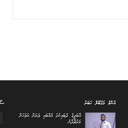
އެންމެ މަގުބޫލް ހަބަރު
ސޯސ
އާބަދީގެ ދެބައިކުޅަ އެއްބައި ވަރަށް އަވަހަށް
މަރުވެދާނެ