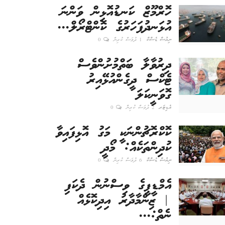
ހޮރްމޫޒް ކަނޑުއޮޅިން ވަންނަ
އުޅަނދުފަހަރުގެ ކޮންޓްރޯލް...
ނިއުސް ޑެސްކް
1 ދުވަސް ކުރިން
0
ދިރުވާލާ ބަތްމުށުންވެސް
ޓެކްސް ދީގެންއުޅޭއިރު
ގޮވަނީކަލަ
އެޑިޓަރ
2 ދުވަސް ކުރިން
0
ކޮކްރޮޗުންނަކީ މަގު އޮޅިފައިވާ
ކުދިންތަކެއް: މޯދީ
ނިއުސް ޑެސްކް
6 ދުވަސް ކުރިން
0
އެމްޑީޕީގެ ވިސްނުން ދެކަފި
| ޒިންމާދާރު އިދިކޮޅެއް
ނެތް:...