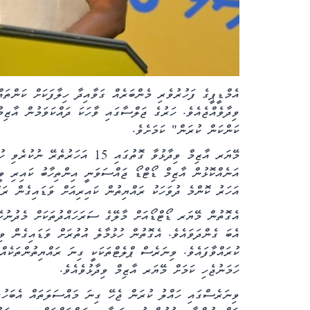
އެމްޑީޕީގެ ފަހުރުވެރި މެންބަރެއް ގަވާއިދާ ހިލާފަކަށް ކަންތަ
ވިދާވެއްޖެއެވެ. ހަރުގެ ޖަލްސާގައި ވާހަކަ ދައްކަވަމުން އާޒި
ކަންކަން ކުރަން" ކަމަށެވެ.
އަހަރު ކޮންމެ ދުވަހަކު ރައްޔިތުން ކައިރިއަށް ވަޑައިގެން ރައ
އެގޮތުން މޭޔަރ ޑޯޓްޑޯއަށް މާލޭގެ ސަރަހައްދުތަކަށް މެދުނުކެ
އެބަ ގެންދަވައެވެ. އެގޮތުން ހުޅުމާލެ އުތުރަށް ވަޑައިގެން ވި
ކުރައްވާފައެވެ. ވިނަރެސް ޕްލެޓްތަކަކީ ގިނަ ރައްޔިތުންތަކެ
ހަމަނުޖެހި ކަމަށް މޭޔަރ އާޒިމް ވިދާޅުވެއެވެ.
ވިނަރެސްގައި ހައްލު ކުރަން ޖެހޭ ގިނަ މައްސަލަތައް އެބަހުރ