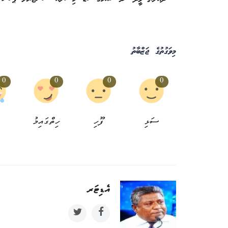
މިވަގުތުގެ ޖަޒްބާތު
0
0
0
0
ސަޅި
ފޫހި
ހިތްގައިމު
އިންސާފު
އެޑިޓަރ