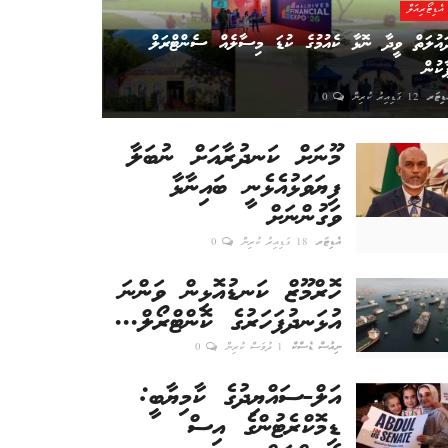
އެޑިޓޯރިއަލް
ައުލަތް ވީދާ ނޮޅާ ކެއުމުގެ ކުޑަ މިސާލެއް ސެންޓްރަލް
ާކުން
ޑިޓަރ
12 ގަޑިއިރު ކުރިން
0
މޫނަށް ކަނދުރާއަށް ނުބަލާ
ފިޔަވަޅުއެޅެނީ ބައިނާޅާ
ވަގުންނަށް
އެޑިޓަރ
18 ގަޑިއިރު ކުރިން
0
ހޮރްމޫޒް ކަނޑުއޮޅިން ވަންނަ
އުޅަނދުފަހަރުގެ ކޮންޓްރޯލް...
ނިއުސް ޑެސްކް
1 ދުވަސް ކުރިން
0
އަލް-ސައްޔިދުގެ ކާމިޔާބީ:
ޑިމޮކްރެޓުންގެ އިސް