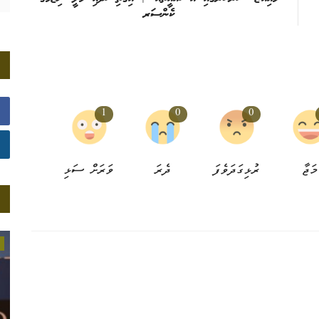
ކެންސަރ
1
0
0
މަޖާ
ރުޅިގަދަވެފަ
ދެރަ
ވަރަށް ސަޅި
މަދަރުސީ