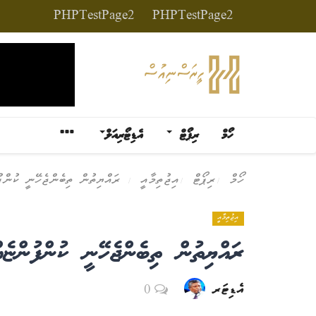
PHPTestPage2
PHPTestPage2
ހޯމް
ރިޕޯޓް
އެޑިޓޯރިއަލް
ހޯމް
ރިޕޯޓް
އިޖުތިމާއީ
ރައްޔިތުން ތިބެންޖެހޭނީ ކުންފު
އިޖުތިމާއީ
ރައްޔިތުން ތިބެންޖެހޭނީ ކުންފުންޏެއ
އެޑިޓަރ
0