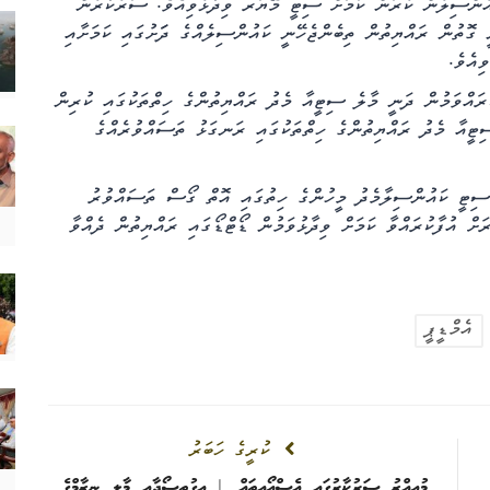
ުންސިލުން ކުރަން ކަމަށް ސިޓީ މޭޔަރ ވިދާޅުވިއެވެ. ސަރުކާރުން
ގޮތުން ރައްޔިތުން ތިބެންޖެހޭނީ ކައުންސިލެއްގެ ދަަށުގައި ކަމަށާއި
ިއެވެ.
ައްވަމުން ދަނީ މާލެ ސިޓީއާ މެދު ރައްޔިތުންގެ ހިތްތަކުގައި ކުރިން
ޓީއާ މެދު ރައްޔިތުންގެ ހިތްތަކުގައި ރަނގަޅު ތަސައްވުރެއްގެ
 ސިޓީ ކައުންސިލާމެދު މީހުންގެ ހިތުގައި އޮތް ގޯސް ތަސައްވުރު
ށް އުފާކުރައްވާ ކަމަށް ވިދާޅުވަމުން ޑޯޓްޑޯގައި ރައްޔިތުން ދެއްވާ
އެމްޑީޕީ
ކުރީގެ ހަބަރު
މުއިއްޒު ސަރުކާރުގައި އެސްއޯއީތައް | އިގުތިސޯދާއި މާލީ ނިޒާމްގެ