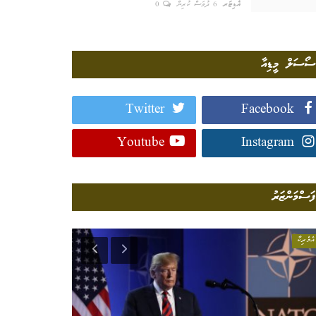
އެޑިޓަރ
6 ދުވަސް ކުރިން
0
ސޯސަލް މީޑިއާ
Twitter
Facebook
Youtube
Instagram
ފަސްމަންޒަރު
އެމެރިކާ
ގައުމީވެށި