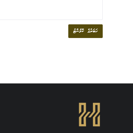
ހަބަރުގެ ކޮމެންޓު