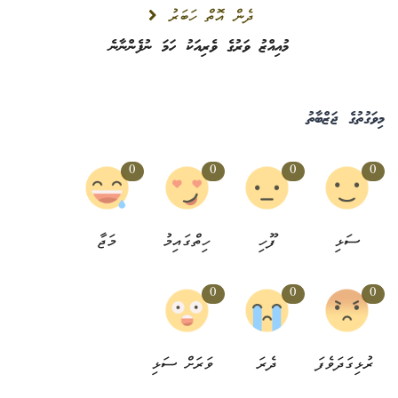
ދެން އޮތް ހަބަރު
މުއިއްޒު ވަރުގެ ވެރިއަކު ހަމަ ނުފެންނާނެ
މިވަގުތުގެ ޖަޒްބާތު
0
0
0
0
ސަޅި
ފޫހި
ހިތްގައިމު
މަޖާ
0
0
0
ރުޅިގަދަވެފަ
ދެރަ
ވަރަށް ސަޅި