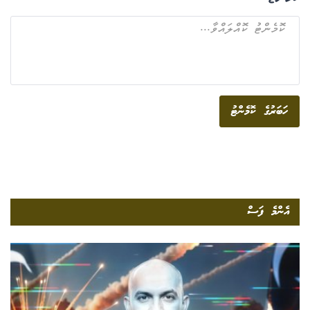
ހަބަރުގެ ކޮމެންޓު
އެންމެ ފަސް