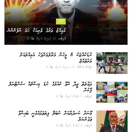
ކޮލަމް
މުއިއްޒު ވަރުގެ ވެރިއަކު ހަމަ ނުފެންނާނެ
އެޑިޓަރ
11 ގަޑިއިރު ކުރިން
0
ކުޑަކުއްޖަކު 8 މީހުން މަރާލުމަށްފަހު އަމިއްލައަށް
މަރުވެއްޖެ
ނިއުސް ޑެސްކް
17 ގަޑިއިރު ކުރިން
0
ދައުލަތް ވީދާ ނޮޅާ ކެއުމުގެ ކުޑަ މިސާލެއް ސެންޓްރަލް
ޕާކުން
އެޑިޓަރ
1 ދުވަސް ކުރިން
0
މޫނަށް ކަނދުރާއަށް ނުބަލާ ފިޔަވަޅުއެޅެނީ ބައިނާޅާ
ވަގުންނަށް
އެޑިޓަރ
2 ދުވަސް ކުރިން
0