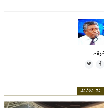
އެޑިޓަރ
ގުޅޭ ހަބަރުތައް