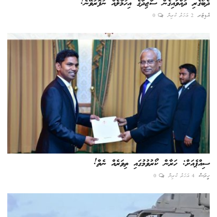
ދެބޯގެރި ދުއްވައިގެން ސާޖިދާގެ އިހުމާލެއް ނުފޮރުވޭނެ!
އެޑިޓަރ
2 އަހަރު ކުރިން
0
ސިއްޕެއަށް: ހަރާން ކޯރުވުމުގައި ތިވަރެއް ނެތް!
ހީރަސް
4 އަހަރު ކުރިން
0