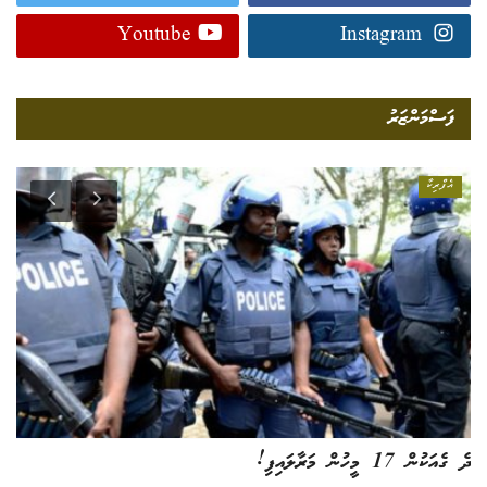
Youtube
Instagram
ފަސްމަންޒަރު
އެފްރިކާ
ދެ ގެއަކުން 17 މީހުން މަރާލައިފި!
ފައ