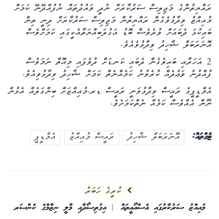
ރައްޔިތުންގެ މަޖިލިސް ސަރުކާރަށް ނުދީ ވައުދުތައް ނުފުއްދޭނޭ ކަމަށް
މުއިއްޒު ވިދާޅުވެގެން ރައްޔިތުން މަޖިލިސް ސަރުކާރަށް ދިނީ ތިން
ބައިކުޅަ ދެބައަށް ވުރެވެސް ބޮޑު އަގުލަބިއްޔަތާއެކީގައި ކަމަށްވެސް
އޮނަރަބަލް ޝާހިދު ވިދާޅުވެއެވެ.
2 އަހަރާއި ބައިވެގެން ދެބައި ކަނޑަށް ދުވެފައި މިއޮތް ނަމަވެސް
ފުއްދުނު ވަޢުދެއް ކުރެވުނު ކަމެއްނެތް ކަމަށް ޝާހިދު ވިދާޅުވިއެވެ.
އެމްޑީޕީގެ ރައީސް ވިދާޅުވަނީ ރައީސް ޑރ.މުއިއްޒަށް ބިންގަލެއް އެޅުން
ނޫން އެއްވެސް ކަމެއް ނެތްކަމަށެވެ.
ޓެގްތައް:
އޮނަރަބަލް ޝާހިދު
ރައީސް މުއިއްޒު
އެމްޑީޕީ
ކުރީގެ ހަބަރު
މުއިއްޒު ސަރުކާރުގައި އެސްއޯއީތައް | އިގުތިސޯދާއި މާލީ ނިޒާމްގެ ކެންސަރ