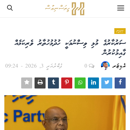
އިދިކީލި
ލޮގްއިން
ސަރުކާރުގެ މުޅި ވިސްނުމަކީ ހުދުމުހުތާރު ވެރިކަމެއް
ރެޖިސްޓަރ
ގާއިމުކުރުން
އެޑިޓަރ
0
ފެބްރުއަރީ 3, 2026 - 09:24
ހޯމް
PHPTestPage2
PHPTestPage2
ރިޕޯޓް
އެޑިޓޯރިއަލް