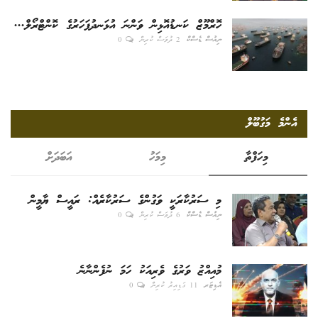
ހޮރްމޫޒް ކަނޑުއޮޅިން ވަންނަ އުޅަނދުފަހަރުގެ ކޮންޓްރޯލް...
ނިއުސް ޑެސްކް
2 ދުވަސް ކުރިން
0
އެންމެ މަގުބޫލް
މިހަފްތާ
މިމަހު
އަބަދަށް
މި ސަރުކާރަކީ ވަގުންގެ ސަރުކާރެއް: ރައީސް ޔާމީން
ނިއުސް ޑެސްކް
6 ދުވަސް ކުރިން
0
މުއިއްޒު ވަރުގެ ވެރިއަކު ހަމަ ނުފެންނާނެ
އެޑިޓަރ
11 ގަޑިއިރު ކުރިން
0