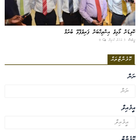
ކޮވިޑަށް މޯޅިވެ އިންތިހާބަށް ފަރިވެފޮޅޭ ބުރުމާ
ހީރަސް
3 އަހަރު ކުރިން
0
ކޮމެންޓްތައް
ނަން
އީމެއިލް
ކޮމެންޓް