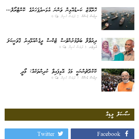
ހޮރްމޫޒް ކަނޑުއޮޅިން ވަންނަ އުޅަނދުފަހަރުގެ ކޮންޓްރޯލް...
ނިއުސް ޑެސްކް
2 ދުވަސް ކުރިން
0
ދިރުވާލާ ބަތްމުށުންވެސް ޓެކްސް ދީގެންއުޅޭއިރު ގޮވަނީކަލަ
އެޑިޓަރ
3 ދުވަސް ކުރިން
0
ކޮކްރޮޗުންނަކީ މަގު އޮޅިފައިވާ ކުދިންތަކެއް: މޯދީ
ނިއުސް ޑެސްކް
7 ދުވަސް ކުރިން
0
ސޯސަލް މީޑިއާ
Twitter
Facebook