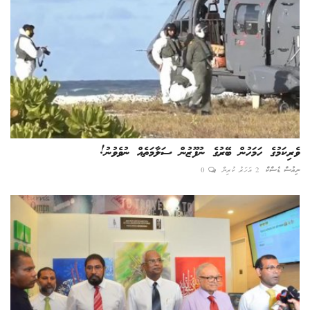
ވެރިކަމުގެ ހަމަހުން ބޭރުގެ ނުފޫޒުން ސަލާމަތެއް ނުވެވުނު!
ނިއުސް ޑެސްކް
2 އަހަރު ކުރިން
0