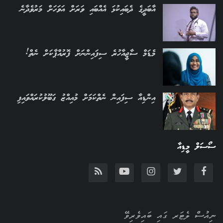
އާބަދީގެ ދެބައިކުޅަ އެއްބައި ވަރަށް އަވަހަށް މަރުވެދާނެ
މެޑަމް ސާޖީއާހުރެ ސިފައިންނަށް ފޮރުއްޕާކަށް ނެތް!
އިންޑިއާ ސިފައިން ނެތްކަމަށް މުއިއްޒު ގަބޫލުކުރައްވައިފި
ސޯސަލް މީޑިއާ
ނިއުސް ލެޓަރ ގައި ބައިވެރިވޭ