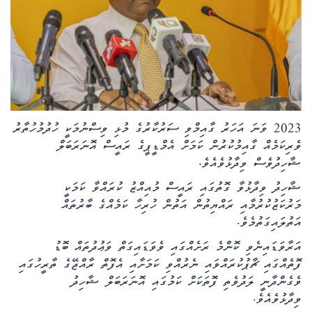
ކޮލަމް
ދޭސީ ހަބަރު
އަވަސްކަޅި
2023 ވަނަ އަހަރު ގާއިމްވި ސަރުކާރުގެ މުޅި ވިސްނުމަކީ ހުދުމުހުތާރު
ބިދޭސީ ހަބަރު
ވެރިކަމެއް ގާއިމުކުރުން ކަމަށް އެމްޑީޕީގެ ރައީސް އޮނަރަބަލް
ޝާހިދުވެސް ވިދާޅުވެއެވެ.
ތަސްވީރު
ޝާހިދު ވިދާޅުވާ ގޮތުގައި ރައީސް މުއިއްޒު ކުރައްވާ ކަމަކީ
ހަށިހެޔޮވެށި
މަރުކަޒުކުރުމާއި ރައްޔިތުން އަތުން ހުރިހާ ކަމެއްގެ ބާރުތައް
އަތުލައިގަތުމެވެ.
ބަހަވީވެށި
އަރާވަޑައިނެވި ކޮންމެ ރަށެއްގައި ވެވަޑައިގަތް ވަޢުދުތައް ބޮޑު
ފޮތެއްގައި ޗާޕުކުރައްވައި ނެރުއްވި ކަމަށާއި އެފޮތް ރާއްޖޭގެ ތާރީހުގައި
ހީރަސްތަރި
ވެގެންދާނީ ލަދުވެތި ފޮތަކަށް ކަމުގައި އޮނަރަބަލް ޝާހިދު
ވިދާޅުވެއެވެ.