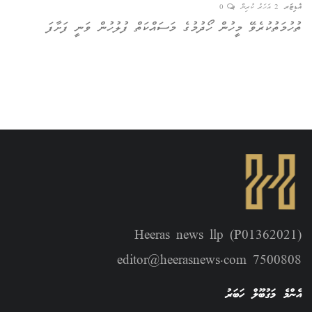
އެޑިޓަރ
2 އަހަރު ކުރިން
0
އެޑިޓ
ތުހުމަތުކުރެވޭ މީހުން ހޯދުމުގެ މަސައްކަތް ފުލުހުން ވަނީ ފަށާފަ
Heeras news llp (P01362021)
editor@heerasnews.com 7500808
އެންމެ މަގުބޫލް ހަބަރު