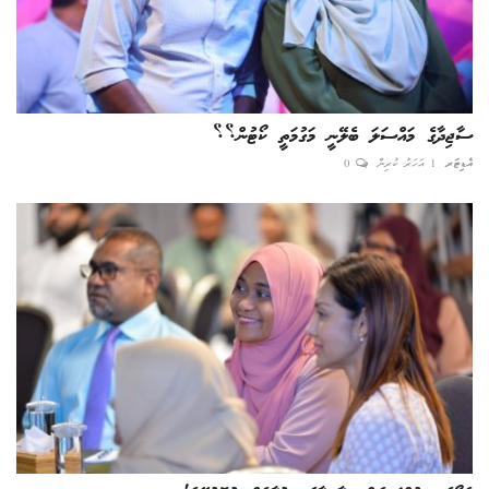
ސާޖިދާގެ މައްސަލަ ބެލޭނީ މަގުމަތީ ކޯޓުން؟؟
އެޑިޓަރ
1 އަހަރު ކުރިން
0