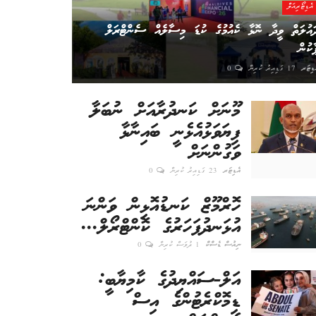
އެޑިޓޯރިއަލް
ައުލަތް ވީދާ ނޮޅާ ކެއުމުގެ ކުޑަ މިސާލެއް ސެންޓްރަލް
ާކުން
ޑިޓަރ
17 ގަޑިއިރު ކުރިން
0
މޫނަށް ކަނދުރާއަށް ނުބަލާ
ފިޔަވަޅުއެޅެނީ ބައިނާޅާ
ވަގުންނަށް
އެޑިޓަރ
23 ގަޑިއިރު ކުރިން
0
ހޮރްމޫޒް ކަނޑުއޮޅިން ވަންނަ
އުޅަނދުފަހަރުގެ ކޮންޓްރޯލް...
ނިއުސް ޑެސްކް
1 ދުވަސް ކުރިން
0
އަލް-ސައްޔިދުގެ ކާމިޔާބީ:
ޑިމޮކްރެޓުންގެ އިސް