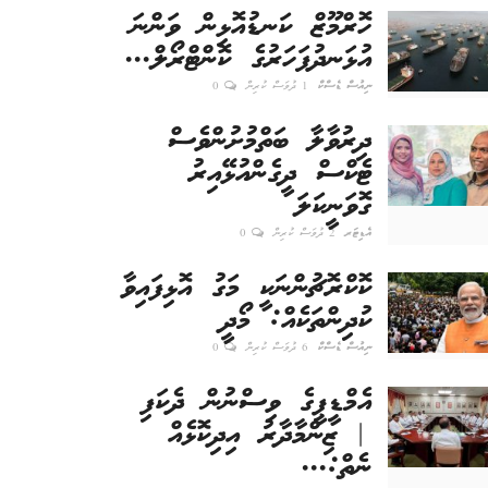
ހޮރްމޫޒް ކަނޑުއޮޅިން ވަންނަ
އުޅަނދުފަހަރުގެ ކޮންޓްރޯލް...
ނިއުސް ޑެސްކް
1 ދުވަސް ކުރިން
0
ދިރުވާލާ ބަތްމުށުންވެސް
ޓެކްސް ދީގެންއުޅޭއިރު
ގޮވަނީކަލަ
އެޑިޓަރ
2 ދުވަސް ކުރިން
0
ކޮކްރޮޗުންނަކީ މަގު އޮޅިފައިވާ
ކުދިންތަކެއް: މޯދީ
ނިއުސް ޑެސްކް
6 ދުވަސް ކުރިން
0
އެމްޑީޕީގެ ވިސްނުން ދެކަފި
| ޒިންމާދާރު އިދިކޮޅެއް
ނެތް:...