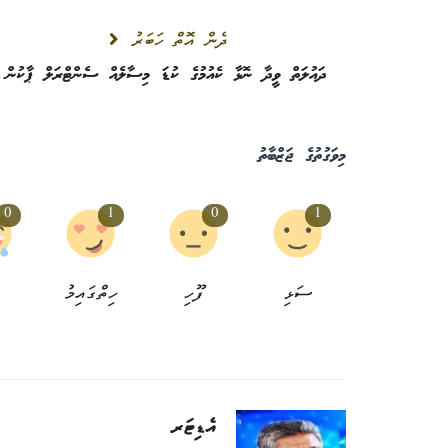
ދެން އޮތް ހަބަރު
ދައުލަތް ވީދާ ނޮޅާ ކެއުމުގެ ކުޑަ މިސާލެއް ސެންޓްރަލް ޕާކުން
މިވަގުތުގެ ޖަޒްބާތު
0
1
0
1
ސަޅި
ފޫހި
ހިތްގައިމު
ސިއްހީވެށި
އެޑިޓަރ