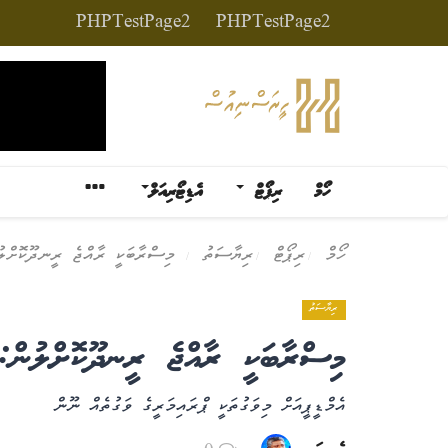
PHPTestPage2
PHPTestPage2
ހޯމް
ރިޕޯޓް
އެޑިޓޯރިއަލް
ހޯމް
ރިޕޯޓް
ރިޔާސަތު
މިސްރާބަކީ ރާއްޖެ ރީނދޫކޮށްލ
ރިޔާސަތު
މިސްރާބަކީ ރާއްޖެ ރީނދޫކޮށްލުން
އެމްޑީޕީއަށް މިވަގުތަކީ ޕްރައިމަރީގެ ވަގުތެއް ނޫން