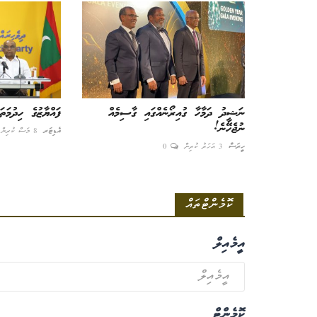
ނަޝީދު ދަމާހާ ގުއިރޯނެއްގައި ގާސިމެއް
ފައްޔާޒުގެ ހިދުމަ
ނުޖެހޭނެ!
އެޑިޓަރ
8 މަސް ކުރިން
ހީރަސް
3 އަހަރު ކުރިން
0
ކޮމެންޓްތައް
އީމެއިލް
ކޮމެންޓް