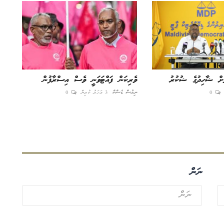
ތަށް ޝާހިދުގެ ޝުކުރު
ވެރިކަން ފައްޓަވަނީ ވެސް އިސްރާފުން
0
ނިއުސް ޑެސްކް
3 އަހަރު ކުރިން
0
ނަން