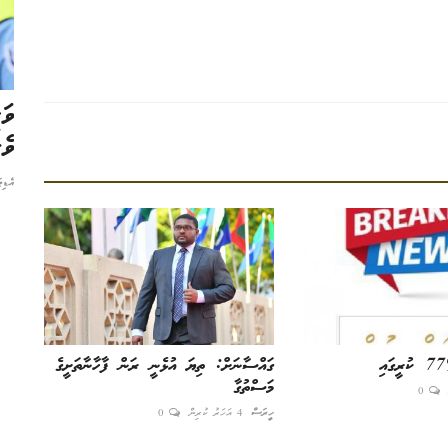
ޓްރީ
މިނިވަން ނޫސްވެރިކަން ނެތިކޮށްލަނީ ގޮށްމުށު
ވަ
ވެރިކަމެއްކުރަން
ވެރ
އެޑިޓަރ
12 މަސް ކުރިން
0
އެޑި
ގައްސާނަށް: ތިޔަ އުޅެނީ ރަން ފާހާނާތަށީގެ
މަސްތުގާ
0
ހީރަސް
4 އަހަރު ކުރިން
0