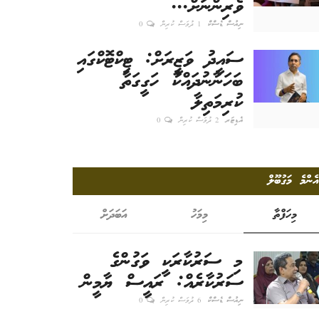
ވެރިންނަށް...
ނިއުސް ޑެސްކް
1 ދުވަސް ކުރިން
0
ސައީދު ވަޒީރަށް: ޓިކްޓޮކްގައި
ބަހަނާނުދައްކާ ހަގީގަތާ
ކުރިމަތިލާ
އެޑިޓަރ
2 ދުވަސް ކުރިން
0
އެންމެ މަގުބޫލް
މިހަފްތާ
މިމަހު
އަބަދަށް
މި ސަރުކާރަކީ ވަގުންގެ
ސަރުކާރެއް: ރައީސް ޔާމީން
ނިއުސް ޑެސްކް
6 ދުވަސް ކުރިން
0