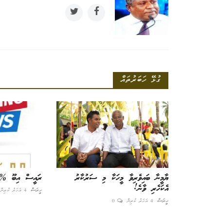
ކެންސަރަށް ފައްސިވުމުން ދިމާކުރީ ލެބޯ
ރެޓަކަށް ހަދަން!
ގުޅޭ ހަބަރުތައް
އެޑިޓަރ
1 އަހަރު ކުރިން
0
ޔާމީނާ ބައިވެރިވާ މީހަކާ މި ސަރުކާރު
ރައީސް އިބޫ %77 ކުރީގައި
އެކަހެރި ވާނެ!
ހީރަސް
4 އަހަރު ކުރިން
ހީރަސް
4 އަހަރު ކުރިން
0