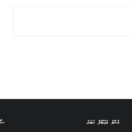
އެންމެ މަގުބޫލް ހަބަރު
ސޯސ