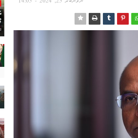
ނޮވެންބަރު 25, 2024 - 14:05
ދ
ޕ
އެ