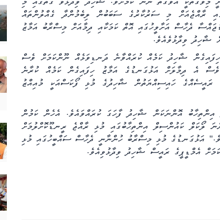
ީ މިވަގުތަކީ އެވަގުތު ނޫން ކަމަށެވެ. ޝާހިދު ވިދާޅުވާ ގޮތުގައި މި
އި ރާއްޖެއަށް މި ސަރުކާރުގެ ސަބަބުން ލިބެމުންދާ ގެއްލުންތައް
ުޖައްސާ ދެހާސް އަށާވީހުގައި އޮތް ކަމަކާއި ދިމާއަށް މިސްރާބު އަމާޒު
ށް ޝާހިދު ވިދާޅުވެއެވެ.
ހިފައިގެން ޝާހިދު ކަމެއް ކުރައްވާނެ ދަނޑިވަޅެއް ނޫންކަމަށް ވެސް
ެސް އެ ދިމާލަށް އަޅުގަނޑުގެ އަމާޒު ހިފައިގެން ކަމެއް ކުރާނެ
 ރައީސެއްގެ ހައިސިއްޔަތުން ޝާހިދުގެ މުޅި ފޯކަސްއަކީ މުއިއްޒު
 އިންތިހާބު އޮންނަކަން ޝާހިދު ފާހަގަ ކުރައްވައެވެ. އެހެން ކަމުން
ްނަ ކަމަކަށްވުރެ ކުރީން 2026ގައި އޮންނަ ލޯކަލް ކައުންސިލް އިންތިހާބުގައި މުޅި ރާއްޖެ ރީނޑޫކޮށްލުމަށް
ެވެ." އަޅުގަނޑުގެ މުޅި މިސްރާބު ހުންނާނީ ދެހާސް ސައްބީހުގައި މުޅި
ކަމަށް އެމްޑީޕީގެ ރައީސް ޝާހިދު ވިދާޅުވިއެވެ.