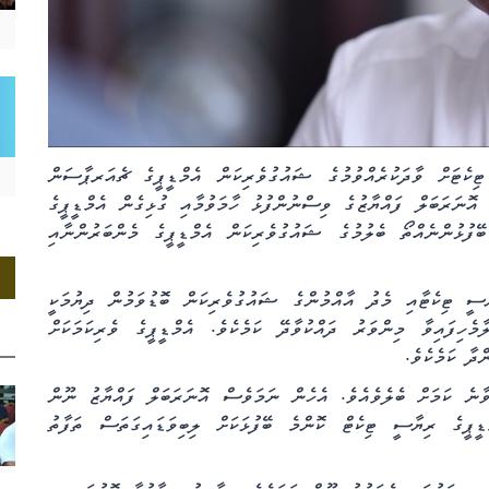
 ޓިކެޓަށް ވާދަކުރެއްވުމުގެ ޝައުގުވެރިކަން އެމްޑީޕީގެ ޗެއަރޕާސަން
 އޮނަރަބަލް ފައްޔާޒުގެ ވިސްނުންފުޅު ހާމަވުމާއި ގުޅިގެން އެމްޑީޕީގެ
ފުޅުންނެއްތޯ ބެލުމުގެ ޝައުގުވެރިކަން އެމްޑީޕީގެ މެންބަރުންނާއި
ާސީ ޓިކެޓާއި މެދު އާއްމުންގެ ޝައުގުވެރިކަން ބޮޑުވަމުން ދިޔުމަކީ
މެހިފައިވާ މިންވަރު ދައްކުވާދޭ ކަމެކެވެ. އެމްޑީޕީގެ ވެރިކަމަކަށް
ދާ ކަމެކެވެ.
ވާނެ ކަމަށް ބެލެވެއެވެ. އެހެން ނަމަވެސް އޮނަރަބަލް ފައްޔާޒު ނޫން
ޑީޕީގެ ރިޔާސީ ޓިކެޓް ކޮންމެ ބޭފުޅަކަށް ލިބިވަޑައިގަތަސް ތަފާތު