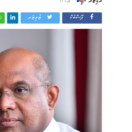
އެޑިޓަރ
0
ފޭސްބުކް
ޓުވިޓަރ