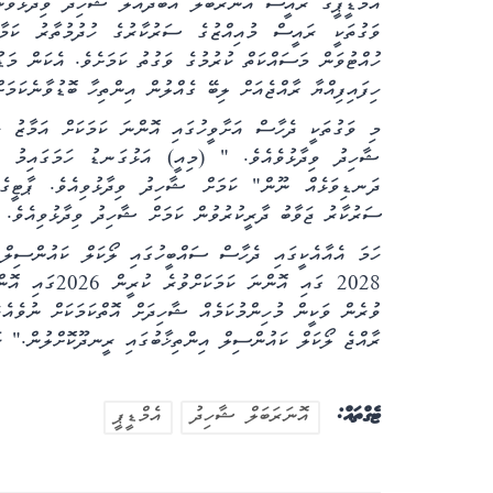
އެމްޑީޕީގެ ރައީސް އޮނަރަބަލް އަބްދުއްލާ ޝާހިދު ވިދާޅުވަނ
ވަގުތަކީ ރައީސް މުއިއްޒުގެ ސަރުކާރުގެ ހުދުމުތާރު ކަމާ
ހުއްޓުވަން މަސައްކަތް ކުރުމުގެ ވަގުތު ކަމަށެވެ. އެކަން މަޑ
ހިފައިފިއްޔާ ރާއްޖެއަށް ލިބޭ ގެއްލުން އިންތިހާ ބޮޑުވާނެކަމަ
މި ވަގުތަކީ ދެހާސް އަށާވީހުގައި އޮންނަ ކަމަކަށް އަމާޒު 
ޝާހިދު ވިދާޅުވެއެވެ. " (މިއީ) އަޅުގަނޑު ހަމަގައިމު ވ
ދަނޑިވަޅެއް ނޫން" ކަމަށް ޝާހިދު ވިދާޅުވިއެވެ. ޕާޓީގެ
ސަރުކާރު ޖަވާބު ދާރީކުރުވުން ކަމަށް ޝާހިދު ވިދާޅުވިއެވެ.
ހަމަ އެއާއެކީގައި ދެހާސް ސައްބީހުގައި ލޯކަލް ކައުންސިލް
2028 ގައި އޮނ
ވުރެން ވަކީން މުހިންމުކަމެއް ޝާހިދަށް އޮތްކަމަކަށް ނުވެއ
ރާއްޖެ ލޯކަލް ކައުންސިލް އިންތިޚާބުގައި ރީނދޫކޮށްލުން." 
ޓެގްތައް:
އޮނަރަބަލް ޝާހިދު
އެމްޑީޕީ