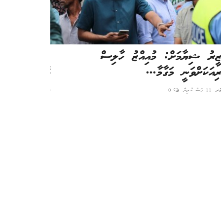
ޒީރު ޝިޔާމަށް: މުއިއްޒު ހާލިސް
ތުއްތު ދެކުދިނ
ިއަކަށްވަނީ މަގާމާ...
އޮއްވާ ފެނިއްޖެ
ޓަރ
11 މަސް ކުރިން
0
ނާއިރާ
3 މަސް ކުރިން