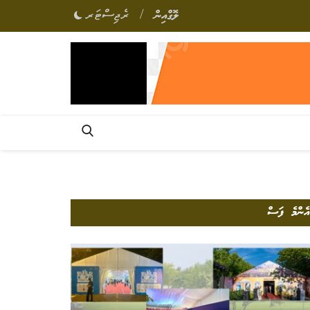
/
ލޮގްއިން
ރެޖިސްޓަރ
އެންމެ ފަސް