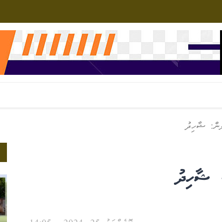
ުން: ޝާހިދު
: ޝާހިދު