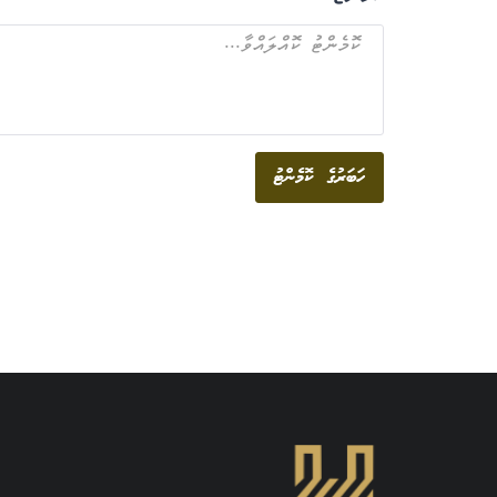
ހަބަރުގެ ކޮމެންޓު