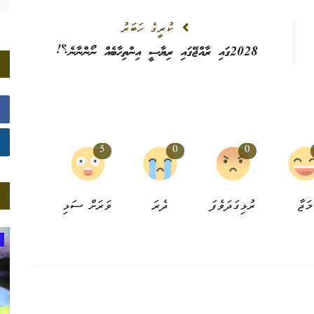
ކުރީގެ ހަބަރު
2028ގައި ރާއްޖޭގައި ރިޔާސީ އިންތިހާބެއް ނޯންނާނެ؟!
5
0
0
މަޖާ
ރުޅިގަދަވެފަ
ދެރަ
ވަރަށް ސަޅި
ބަރުލަމާނީ