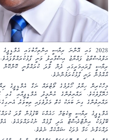
2028 ގައި އޮންނަ ރިޔާސީ އިންތިހާބުގައި އެމްޑީޕީގެ
އަލްއުސްތާޒު ފައްޔާޒު އިސްމާއީލު ވަނީ ފާޅުކުރައްވާފައެވެ.
ރިޔާސީ ޕްރައިމަރީގައި ދެން ވާދަ ކުރައްވާނީ ކޮންކޮން ބޭ
އާއްމުން ދަނީ ފާޅުކުރަމުންނެވެ.
މިހާކުރިން ހިޔާލު ހޯދުމުގެ ވޯޓުތައް ނަގާ އެމްޑީޕީގެ ރިޔ
ހެޔޮފާލެކެވެ. ރައްޔިތުންގެ އުންމީދު އެމްޑީޕީއާއި ގުޅި ލާ
ރައްޔިތުންގެ ގިނަ ބަޔަކު ކެތް މަދުވެފައި ތިބިވަރު އެނގިގެން
އެމްޑީޕީގެ ރިޔާސީ ޓިކެޓަށް ހައެއްކަ ބޭފުޅުން ވާދަ ކުރައް
ބޭފުޅަކު އިންޓްރެސްޓް އަދި ފާޅެއް ނުކުރައްވައެވެ. އެމް
ދައްކަވާނެ ކަމާ މެދަކު ޝައްކެއް ނެތެވެ.