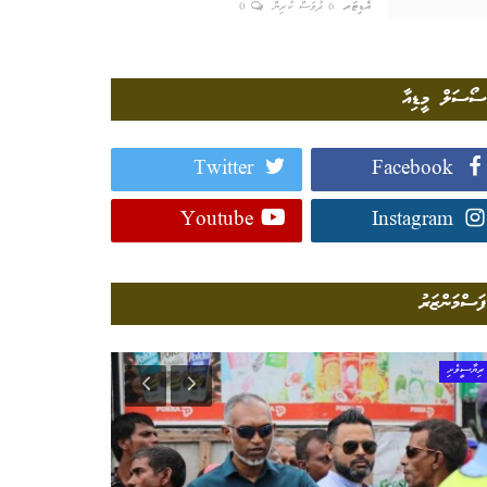
އެޑިޓަރ
6 ދުވަސް ކުރިން
0
ސޯސަލް މީޑިއާ
Twitter
Facebook
Youtube
Instagram
ފަސްމަންޒަރު
ރިޔާސީވެށި
އޭސިޔާ