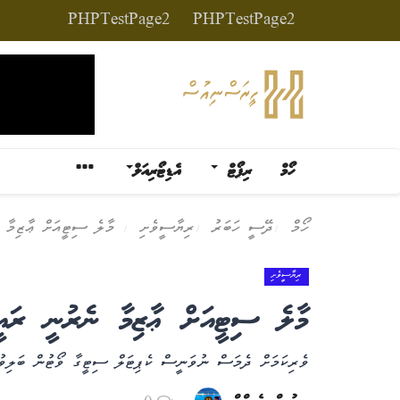
PHPTestPage2
PHPTestPage2
ހޯމް
ރިޕޯޓް
އެޑިޓޯރިއަލް
ހޯމް
ދޭސީ ހަބަރު
ރިޔާސީވެށި
މާލެ ސިޓީއަށް ޢާޒިމާ 
ރިޔާސީވެށި
މާލެ ސިޓީއަށް ޢާޒިމާ ނެރުނީ ރައ
ވެރިކަމަށް ދެމަސް ނުވަނީސް ކެޕިޓަލް ސިޓީގާ ވޯޓުން ބަލިވުމ