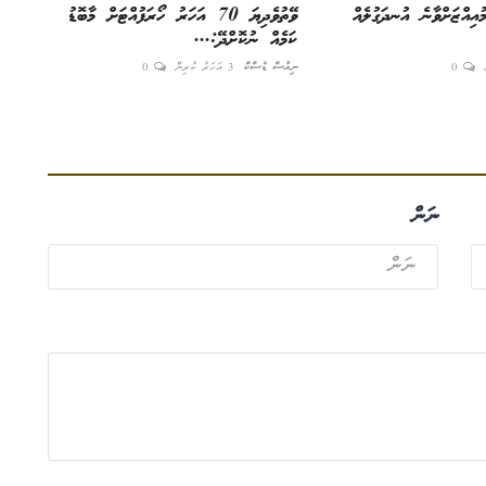
އިއްޒަށްވާނެ އުނދަގުލެއް
ވޭތުވެދިޔަ 70 އަހަރު ހޯރަފުއްޓަށް މާބޮޑު
ކަމެއް ނުކޮށްދޭ:...
0
ނިއުސް ޑެސްކް
3 އަހަރު ކުރިން
0
ނަން