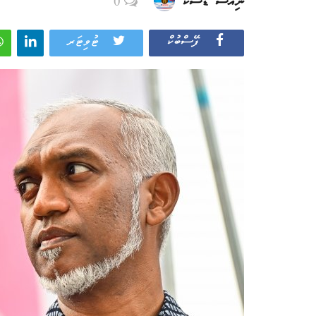
ނިއުސް ޑެސްކް
0
ފޭސްބުކް
ޓުވިޓަރ