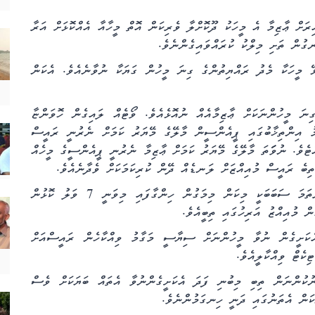
ަށް ޢާޒިމާ އެ މީހަކު ދޫކޮށްލާ ވެރިކަން އޮތް މީހާއާ އެއްކޮޅަށް އަރާ
ގުން ތަށި މިލްކު ކުރައްވައިގެންނެވެ.
ޅޭ މީހަކާ މެދު ރައްޔިތުންގެ ގިނަ މީހުން ގަޔަކާ ނުވާނެއެވެ. އެކަން
ަ މީހުންނަކަށް ޢާޒިމާއެއް ނުއޮޅެއެވެ. ވޯޓެއް ލައިގެން ހޮވަންޏާ
ު އިންތިޚާބުގައި ޕީއެންސީން މާލޭގެ މޭޔަރު ކަމަށް ނެރުނީ ރައީސް
ެވެ. ނުވަަަތަ މާލޭގެ މޭޔަރު ކަމަށް ޢާޒިމާ ނެރުނީ ޕީއެންސީގެ މީހެއް
ިބެ ރައީސް މުއިއްޒަށް ލަނޑެއް ދޭން ކުރިކަމަކަށް ވެދާނެއެވެ.
މިކަން މިހެން ވުމުގައި އޮތުން ގާތީ 2 ސަބަބެކެވެ. ފުރަތަމަ ސަބަބަކީ މިކަން މިމަގުން ހިންގާފައި މިވަނީ 7 ވަލު ކޮޅުން
ް މުއިއްޒު އަރިހުގައި ތިބީއެވެ.
ކަށީގެން ނުވާ މީހުންނަށް ސިޔާސީ މަގާމު ވިއްކާހެން ރައީސްއަށް
ކެޓް ވިއްކާލީއެވެ.
ުކުންނަން ތިބި މިބުނި ފަދަ އެކަށީގެންނުވާ އެތައް ބަޔަކަށް ވެސް
ންކަން އެތަނުގައި ދަނީ ހިނގަމުންނެވެ.