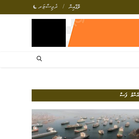
/
ލޮގްއިން
ރެޖިސްޓަރ
އެންމެ ފަސް