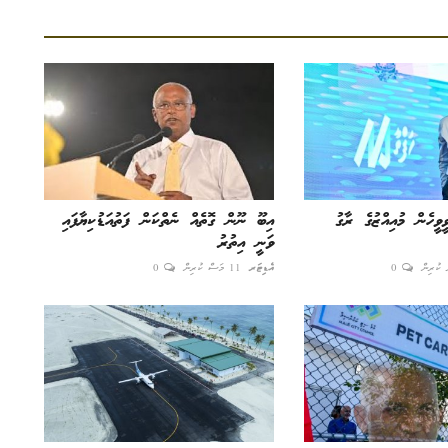
ވީހެން މުއިއްޒުގެ ރާގު
އިބޫ ނޫން ގޮތެއް ނެތްކަން ފަތުއަޑުކިޔާފައި
ވަނީ އިތުރު
0
އެޑިޓަރ
11 މަސް ކުރިން
0