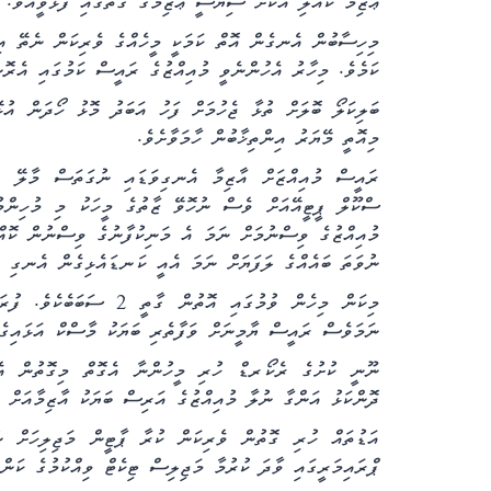
ޢާޒިމާ ކުއްލި އަކަށް ސިޔާސީ ޢާޒިމާގެ ގޮތުގައި ފާޅުވީއެވެ.
މިހިސާބުން އެނގެން އޮތް ކަމަކީ މީހެއްގެ ވެރިކަން ނެތޭ އިރ
ކަމެވެ. މިހާރު އެހުންނެވީ މުއިއްޒުގެ ރައީސް ކަމުގައި އެރޮނ
ބަލިކަލޯ ބޮލަށް ތުޅާ ޖެހުމަށް ފަހު އަބަދު މޮޅު ހޯދަން އު
މިއޮތީ މޭޔަރު އިންތިޚާބުން ހާމަވާށެވެ.
ރައީސް މުއިއްޒަށް އާޒިމާ އެނގިވަޑައި ނުގަތަސް މާލޭ ގިނ
ސްކޫލް ޕީޓީއޭއަށް ވެސް ނުހޮވޭ ޒާތުގެ މީހަކު މި މުހިންމ
މުއިއްޒުގެ ވިސްނުމަށް ނަމަ އެ މަނިކުފާނުގެ ވިސްނުން ކޮއްޓ
ނުވަތަ ބައެއްގެ ލަފަޔަށް ނަމަ އެއީ ކަނޑައެޅިގެން އެނގި ތ
ނަމަވެސް ރައީސް ޔާމީނަށް ވަފާތެރި ބަޔަކު މާސްކް އަޅައިގެނ
ނޫނީ ކުށުގެ ރެކޯރޑް ހުރި މީހުންނާ އެގޮތް މިގޮތުން އެ
ދޮންކަޅު އަންގާ ނުލާ މުއިއްޒުގެ އަރިސް ބަޔަކު އާޒިމާއަށް ޓި
އަޑުތައް ހުރި ގޮތުން ވެރިކަން ކުރާ ޕާޓީން މަޖިލިހަށް ނ
ޕްރައިމަރީގައި ވާދަ ކުރުމާ މަޖިލިސް ޓިކެޓް ވިއްކުމުގެ ކަ