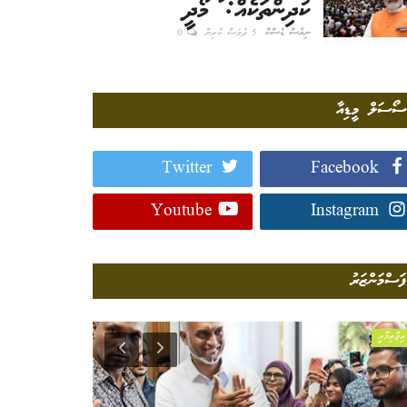
ކުދިންތަކެއް: މޯދީ
ނިއުސް ޑެސްކް
5 ދުވަސް ކުރިން
0
ސޯސަލް މީޑިއާ
Twitter
Facebook
Youtube
Instagram
ފަސްމަންޒަރު
އިޖްތިމާއީ
ގައުމީވެށި