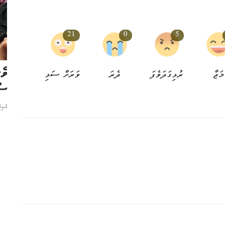
21
0
5
ރުހަބާ
ޖިންސީ ގޯނާގެ ތުހުމަތުގައި ހަކީމީގެ މައްޗަށް
ވެ
މަޖާ
ރުޅިގަދަވެފަ
ދެރަ
ވަރަށް ސަޅި
ޝަރީއަތް ފަށަނީ
ސު
ނާއިރާ
5 މަސް ކުރިން
0
އެޑި