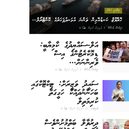
ބިދޭސީ ހަބަރު
ހޮރްމޫޒް ކަނޑުއޮޅިން ވަންނަ އުޅަނދުފަހަރުގެ ކޮންޓްރޯލް...
ނިއުސް ޑެސްކް
5 ގަޑިއިރު ކުރިން
0
އަލް-ސައްޔިދުގެ ކާމިޔާބީ:
ޑިމޮކްރެޓުންގެ އިސް
ވެރިންނަށް...
ނިއުސް ޑެސްކް
5 ގަޑިއިރު ކުރިން
0
ސައީދު ވަޒީރަށް: ޓިކްޓޮކްގައި
ބަހަނާނުދައްކާ ހަގީގަތާ
ކުރިމަތިލާ
އެޑިޓަރ
21 ގަޑިއިރު ކުރިން
0
ދިރުވާލާ ބަތްމުށުންވެސް