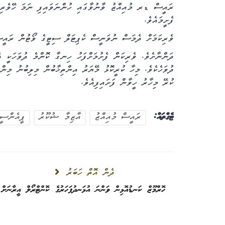
ރައީސް ޑރ މުއިއްޒު ވާނުވާގައި ހުންނަވައިފި ނަމަ ހޭވެރި
ފެށީމައެވެ.
ވެރިކަމަށް ދެމަސް ނުވަނީސް ކެޕިޓަލް ސިޓީގެ ވޯޓުން ރައީސް 
ދުވަހެކެވެ. މިހާ ކުރީކޮޅު މޭޔަރު އިންތިޚާބުން މިލިބުނު މި
ކުރޭ މިހާރު ހީވާން ފަށައިފިއެވެ.
ޓެގްތައް:
ރައީސް މުއިއްޒު
އާޒިމާ ޝުކޫރު
ޕީއެންސީ
ދެން އޮތް ހަބަރު
ތާރީހީހެކި
ހޮރްމޫޒް ކަނޑުއޮޅިން ވަންނަ އުޅަނދުފަހަރުގެ ކޮންޓްރޯލް އީރާނަށް