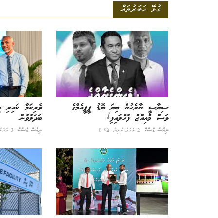
ގުޅޭ ހަބަރުތައް
ސިޔާސީ ނާރެހުން ބިޔަ ބޮޑު ޕީޕީއެމްގެ
ވެރިކަމާ ކައިރި ވީ
ވަސް މުއިއްޒު ފުހެލައިފި!
ބަދަލުވުން
ނިއުސް ޑެސްކް
2 އަހަރު ކުރިން
0
ނިއުސް ޑެސްކް
3 އަހަރު ކުރިން