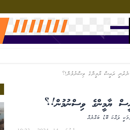
ނެރުނީ ރައީސް ޔާމީންގެ ވިސްނުމުން!؟
ީސް ޔާމީންގެ ވިސްނުމުން!؟
ަކީ ލައްކަ ބޮޑު ބައްޔެއް