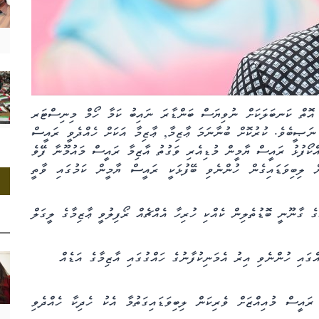
ް އޮތް ކަނބަލަކަށް ނުވިޔަސް ބަންޑާރަ ނައިބު ކަމާ ހޯމް މިނިސްޓަރ
ނަޞީބެވެ. ކުރުކޮށް ބުނާނަމަ ޢާޒިމާ, ޢާޒިމާ އަކަށް ހެއްދެވީ ރައީސް
ކޯފުޅު ރައީސް ޔާމީން މުޑިއެރި ވަގުތު އާޒިމާ ރައީސް މައުމޫނާ ފޭވެ
 ލިބިވަޑައިގެން ހުންނެވި ބޭފުޅަކީ ރައީސް ޔާމީން ކަމުގައި ވާތީ
ެ ގާނޫނީ ބޮޑުތެލިން ކެއްކި ހުރިހާ އެއްޗެއް ރޯފިލުވީ ޢާޒިމާގެ ލީގަލް
ގައި ހުންނެވި އިރު އެމަނިކުފާނުގެ ހައްގުގައި އާޒިމާގެ އަޑެއް
އީސް މުއިއްޒަށް ވެރިކަން ލިބިވަޑައިގަތުމާ އެކު ހެދިކާ ހެއްދެވި