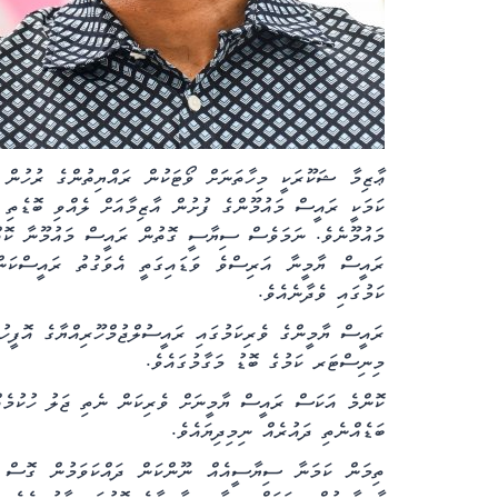
ޢާޒިމާ ޝަކޫރަކީ މިހާތަނަށް ވޯޓަކުން ރައްޔިތުންގެ ރުހުނ
ކަމަކީ ރައީސް މައުމޫންގެ ފުށުން އާޒިމާއަށް ލެއްވި ބޮޑެތި 
މައުމޫނެވެ. ނަމަވެސް ސިޔާސީ ގޮތުން ރައީސް މައުމޫނާ ކޮއް
ރައީސް ޔާމީނާ އަރިސްވެ ވަޑައިގަތީ އެވަގުތު ރައީސްކަން
ކަމުގައި ވެދާނެއެވެ.
ރައީސް ޔާމީންގެ ވެރިކަމުގައި ރައީސުލްޖުމްހޫރިއްޔާގެ އޮފީހުގ
މިނިސްޓަރ ކަމުގެ ބޮޑު މަގާމުގައެވެ.
ކޮންމެ އަކަސް ރައީސް ޔާމީނަށް ވެރިކަން ނެތި ޖަލު ހުކުމެއް
ބަޑެއްނެތި ދައުރެއް ނިމިދިޔައެވެ.
ތިމަން ކަމަނާ ސިޔާސީއެއް ނޫންކަން ދައްކަވަމުން ގޮސް ރަ