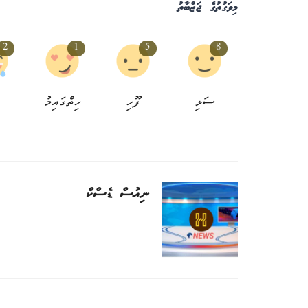
މިވަގުތުގެ ޖަޒްބާތު
2
1
5
8
ހުރިހާ ވިސްނުމަކާ ހުރިހާ ފިކުރަކަށް މަ
ސަޅި
ފޫހި
ހިތްގައިމު
ކިޔާ ޕާޓީ:...
އެޑިޓަރ
1 އަހަރު ކުރިން
0
ނިއުސް ޑެސްކް