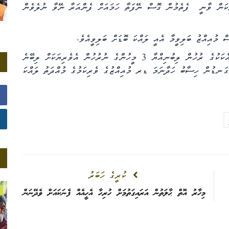
ކަން ވާނީ ފެތެމުން ގޮސް ނޭފަތާ ހަމައަށް ފެންއަރާ ނޭވާ ނުލެވެން
މުއިއްޒު ބަލިވީމާ އެއީ ލައްކަ ބޮޑަށް ބަލިވީއެވެ.
ދަންނާށެވެ. ވެރިކަން ފެށުމަށްފަހު ހިނގާ ކޮންމެ ދުވަހަކީ އެކަކުގެ ރުހުން ލިބުނިއްޔާ 3 މީހުންގެ ނުރުހުން އެވެރިޔަކަށް ލިބޭނެ
ންގަނޑުން ހިސާބު ހަދާނަމަ ޑރ މުއިއްޒުގެ ވެރިކަމުގެ މުއްދަތު ލައްކަ
ކުރީގެ ހަބަރު
ތުންތުން މަތިން
މިހާރު އޮތް ޙާލަތުން އަރައިގަތުމަށް ހުރިހާ އެހީއެއް ފެނަކައަށް ވެދޭނަން