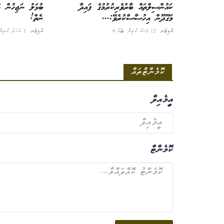
ކައުންސިލްތައް ބާރުވެރިކުރުމުގެ ފައިދާ
ބުޅަލު ނަޖިހުން މު
މަގޫދޫން އިހުސާސްކުރެވޭ:...
ނެތް!
އެޑިޓަރ
12 މަސް ކުރިން
0
އެޑިޓަރ
1 އަހަރު ކުރިން
ކޮމެންޓްތައް
އީމެއިލް
ކޮމެންޓް