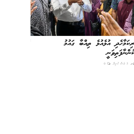
ރިކަމާހެދި އުޅެއުޅެ ތިއްބާ ގައުމު
ފެނިގެން ދިޔައ
ންނާފަތިވަނީ
ކުރި މަސައްކަތ
ޓަރ
5 މަސް ކުރިން
0
އެޑިޓަރ
4 މަސް ކުރިން