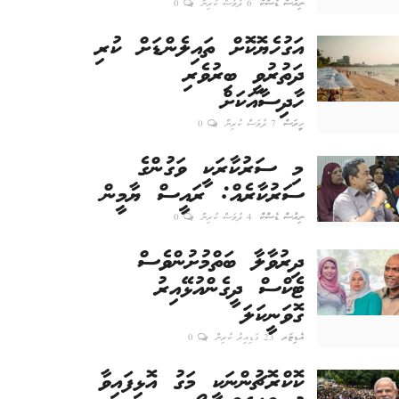
ނިއުސް ޑެސްކް
6 ދުވަސް ކުރިން
0
އަގުހެޔޮކޮށް ތައިލެންޑަށް ކުރި
ދަތުރުވީ ބިރުވެރި
ހާދިސާއަކަށް
ހީރަސް
7 ދުވަސް ކުރިން
0
މި ސަރުކާރަކީ ވަގުންގެ
ސަރުކާރެއް: ރައީސް ޔާމީން
ނިއުސް ޑެސްކް
4 ދުވަސް ކުރިން
0
ދިރުވާލާ ބަތްމުށުންވެސް
ޓެކްސް ދީގެންއުޅޭއިރު
ގޮވަނީކަލަ
އެޑިޓަރ
23 ގަޑިއިރު ކުރިން
0
ކޮކްރޮޗުންނަކީ މަގު އޮޅިފައިވާ