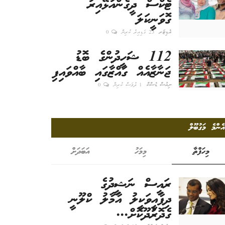
ޓެކްސް ދީގެންއުޅޭއިރު
ގޮވަނީކަލަ
އެޑިޓަރ
23 ގަޑިއިރު ކުރިން
0
112 ޝަހީދުންގެ ބޮޑު
ޖަނާޒާއެއް ގައްޒާގައި ބާއްވައިފި
ނިއުސް ޑެސްކް
1 ދުވަސް ކުރިން
0
އެންމެ މަގުބޫލް
މިހަފްތާ
މިމަހު
އަބަދަށް
ރައީސް ނަޝީދުގެ
ދިފާއީވަކީލު އާމާލު ކްލޫނީ
ގެދޮރުދޫކޮށް...