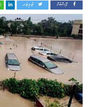
ފޭސްބުކް
ޓުވިޓަރ