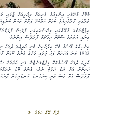
ތެރޭގައި ވާރޭވެހިއްޖެ ކަމަށް ކަމާބެހޭ ފަރާތް ތަކުން ބުނެފިއެ
ގިނައީ އުތުރުގެ ސްޓޭޓް ހިމާޗަލް ޕްރަދޭޝް އިންނެވެ
.
1982 ވަނަ އަހަރަށް ފަހު ޖުލައި މަހުގެ އެންމެ ބޮޑަށް ވާރޭވެހުނު އެއް ދުވަހެވެ
އާދީތަ ދުވަހު މޫސުމާބެހޭ ޑިޕާޓްމަންޓުން ވަނީ އުތުރުގެ ސްޓ
ހަރިޔާނާ އަށް ރެޑް އެލާޓް ނެރެ، އެންމެ ބޮޑު ނުރައްކަލ
ޕްރަދޭޝް އަށް ވެސް ވަނީ ބިންގަނޑު ކަނޑައިގެން ދާނެކަމު
ދެން އޮތް ހަބަރު