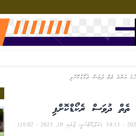
ުގެ އެންމެ ތެތް ދުވަސް ރެކޯޑްކޮށްފި
ެ ތެތް ދުވަސް ރެކޯޑްކޮށްފި
(އަޕްޑޭޓްކުރީ: ޖުލައި 10, 2023 - 18:02)