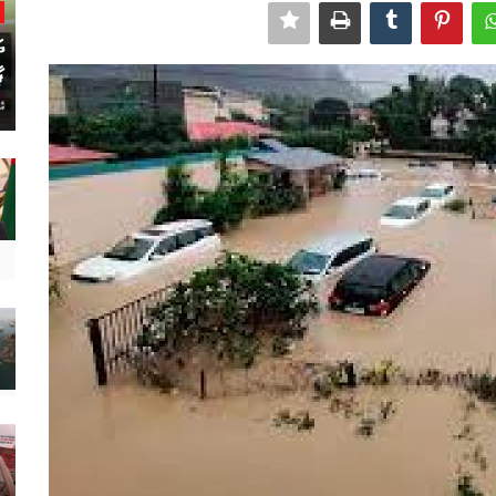
ދ
ޕ
އެ