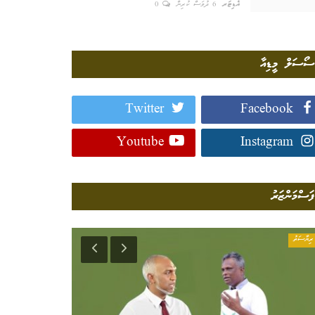
އެޑިޓަރ
6 ދުވަސް ކުރިން
0
ސޯސަލް މީޑިއާ
Twitter
Facebook
Youtube
Instagram
ފަސްމަންޒަރު
ރިޔާސަތު
މާލީވެށި