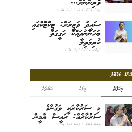
ވެރިންނަށް...
ނިއުސް ޑެސްކް
1 ދުވަސް ކުރިން
0
ސައީދު ވަޒީރަށް: ޓިކްޓޮކްގައި
ބަހަނާނުދައްކާ ހަގީގަތާ
ކުރިމަތިލާ
އެޑިޓަރ
2 ދުވަސް ކުރިން
0
އެންމެ މަގުބޫލް
މިހަފްތާ
މިމަހު
އަބަދަށް
މި ސަރުކާރަކީ ވަގުންގެ
ސަރުކާރެއް: ރައީސް ޔާމީން
ނިއުސް ޑެސްކް
5 ދުވަސް ކުރިން
0