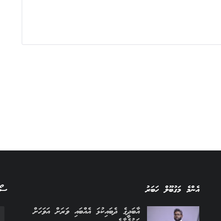
އެންމެ މަގުބޫލް ހަބަރު
ސޯސ
އާބަދީގެ ދެބައިކުޅަ އެއްބައި ވަރަށް އަވަހަށް