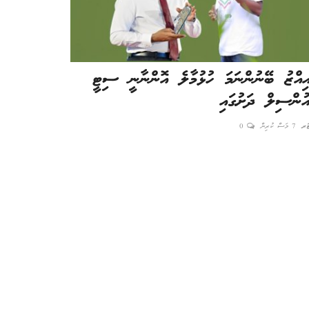
އިއްޒު ބޭނުންނަމަ ހުޅުމާލެ އޮންނާނީ ސިޓީ
120 ބިލިއ
އުންސިލް ދަށުގައި
ކޮން ކަމެއް: 
ޓަރ
7 މަސް ކުރިން
0
އެޑިޓަރ
5 މަސް ކުރިން