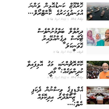
ހޮރްމޫޒް ކަނޑުއޮޅިން ވަންނަ
އުޅަނދުފަހަރުގެ ކޮންޓްރޯލް...
ނިއުސް ޑެސްކް
1 ދުވަސް ކުރިން
0
ދިރުވާލާ ބަތްމުށުންވެސް
ޓެކްސް ދީގެންއުޅޭއިރު
ގޮވަނީކަލަ
އެޑިޓަރ
2 ދުވަސް ކުރިން
0
ކޮކްރޮޗުންނަކީ މަގު އޮޅިފައިވާ
ކުދިންތަކެއް: މޯދީ
ނިއުސް ޑެސްކް
6 ދުވަސް ކުރިން
0
އެމްޑީޕީގެ ވިސްނުން ދެކަފި
| ޒިންމާދާރު އިދިކޮޅެއް
ނެތް:...