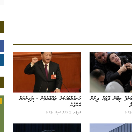
ަންފާ ލިބޭނެ ދޫތައް ދިނުން
ހަނގުރާމައަކަށް ތައްޔާރުވާން ސިފައިންނަށް
ބަދަހިވެށި
ާ
އެންގުން
0
އެޑިޓަރ
2 އަހަރު ކުރިން
0