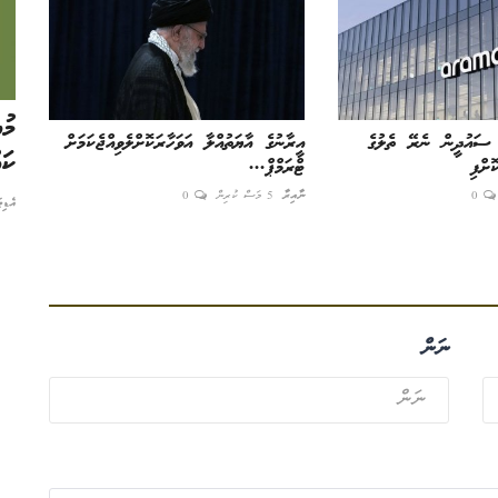
 މެންބަރ
ޒުވާނުންނަކީ މާދަމާގެ ލީޑަރުނެއްނޫން- މިއަދުގެ
މު
ސައުދީން ނެރޭ ތެލުގެ
އީރާނުގެ އާޔަތުއްލާ އަވަހާރަކޮށްލެވިއްޖެކަމަށް
ލީޑަރުން:...
ކަ
ށްފި
ޓްރަމްޕް...
0
ނާއިރާ
5 މަސް ކުރިން
0
އެޑިޓަރ
8 މަސް ކުރިން
0
އެޑި
ނަން