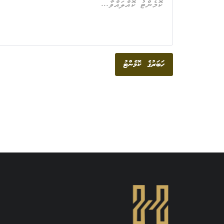
ހަބަރުގެ ކޮމެންޓު