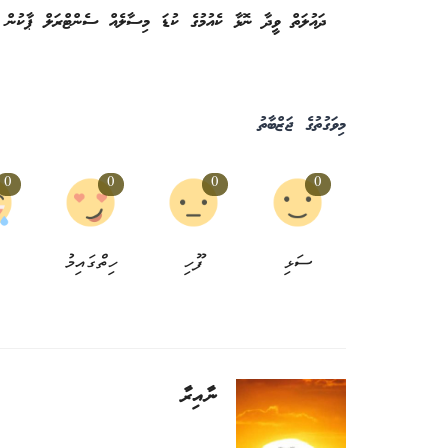
ދައުލަތް ވީދާ ނޮޅާ ކެއުމުގެ ކުޑަ މިސާލެއް ސެންޓްރަލް ޕާކުން
މިވަގުތުގެ ޖަޒްބާތު
0
0
0
0
ސަޅި
ފޫހި
ހިތްގައިމު
ނާއިރާ