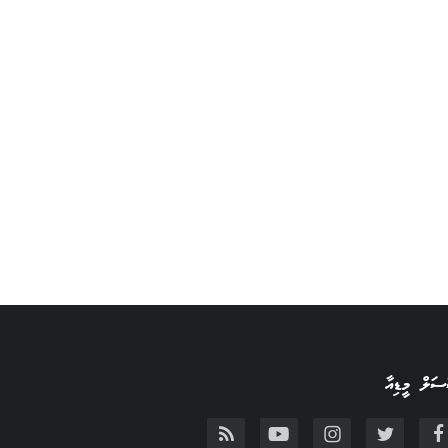
ަލް މީޑިއާ