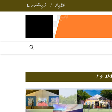
/
ލޮގްއިން
ރެޖިސްޓަރ
އެންމެ ފަސް