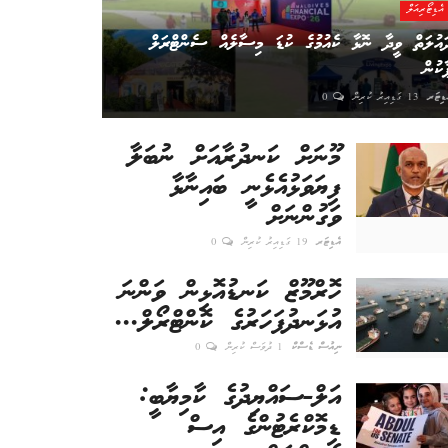
އެޑިޓޯރިއަލް
ައުލަތް ވީދާ ނޮޅާ ކެއުމުގެ ކުޑަ މިސާލެއް ސެންޓްރަލް
ާކުން
ޑިޓަރ
13 ގަޑިއިރު ކުރިން
0
މޫނަށް ކަނދުރާއަށް ނުބަލާ
ފިޔަވަޅުއެޅެނީ ބައިނާޅާ
ވަގުންނަށް
އެޑިޓަރ
19 ގަޑިއިރު ކުރިން
0
ހޮރްމޫޒް ކަނޑުއޮޅިން ވަންނަ
އުޅަނދުފަހަރުގެ ކޮންޓްރޯލް...
ނިއުސް ޑެސްކް
1 ދުވަސް ކުރިން
0
އަލް-ސައްޔިދުގެ ކާމިޔާބީ:
ޑިމޮކްރެޓުންގެ އިސް