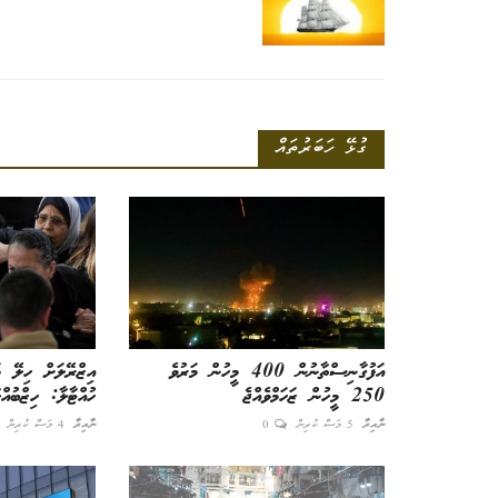
ގުޅޭ ހަބަރުތައް
އަފުގާނިސްތާނުން 400 މީހުން މަރުވެ
އިޒްރޭލަށް ހިލޭ މ
ބަރުލަމާނީ
250 މީހުން ޒަހަމްވެއްޖެ
ހުއްޓާލާ: ހިޒްބުއްލ
ނާއިރާ
5 މަސް ކުރިން
0
ނާއިރާ
4 މަސް ކުރިން