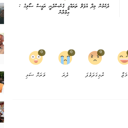
ދެކެމުން މިދާ އުފަލާ ތަރައްގީ ގެނެސްދެނީ ރައީސް ސޯލިހު :
އިމްރާން
0
0
0
މަޖާ
ރުޅިގަދަވެފަ
ދެރަ
ވަރަށް ސަޅި