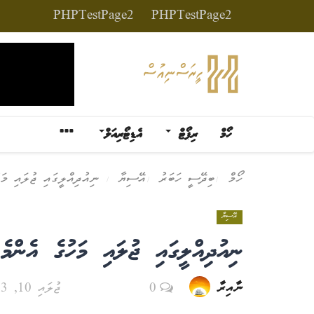
PHPTestPage2
PHPTestPage2
ހޯމް
ރިޕޯޓް
އެޑިޓޯރިއަލް
ހޯމް
ބިދޭސީ ހަބަރު
އޭސިޔާ
ނިއުދިއްލީގައި ޖުލައި މަހ
އޭސިޔާ
ނިއުދިއްލީގައި ޖުލައި މަހުގެ އެންމ
ނާއިރާ
0
ޖުލައި 10, 2023 - 14:13