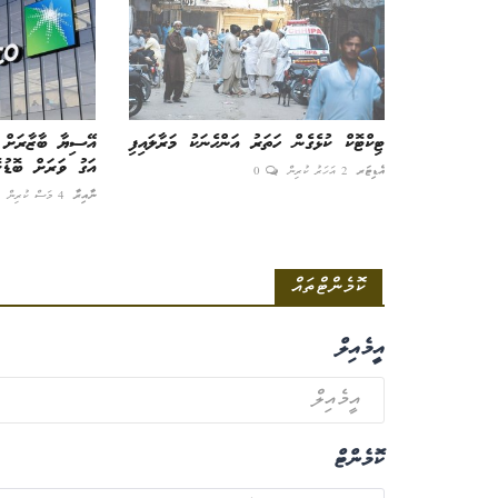
ގަދަކޮށް އޮތް ބޮޑުބައި އަރިއަޅާލައިފި:
ޓިކްޓޮކް ކުޅެގެން ހަތަރު އަންހެނަކު މަރާލައިފި
އޭސިޔާ ބާޒާރަށް 
އައްބާސް
އަގު ވަރަށް ބޮޑުކޮ
އެޑިޓަރ
2 އަހަރު ކުރިން
0
ނާއިރާ
4 މަސް ކުރިން
އެޑިޓަރ
12 މަސް ކުރިން
0
ކޮމެންޓްތައް
އީމެއިލް
ކޮމެންޓް