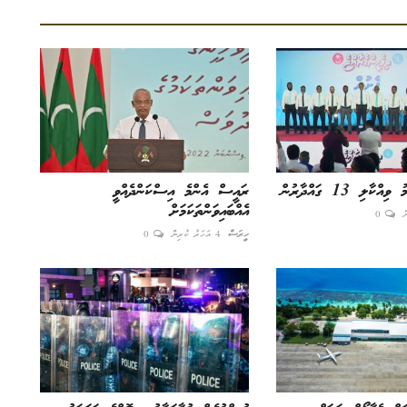
ާލި 13 ގައްދާރުން
ރައީސް އެންމެ އިސްކަންދެއްވީ
އެއްބައިވަންތަކަމަށް
0
ހީރަސް
4 އަހަރު ކުރިން
0