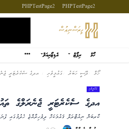
PHPTestPage2
PHPTestPage2
ހޯމް
ރިޕޯޓް
އެޑިޓޯރިއަލް
ހޯމް
ދޭސީ ހަބަރު
ގައުމީވެށި
އދގެ ސެކެރެޓަރީ ޖެނެރަ
ގައުމީވެށި
އދގެ ސެކެރެޓަރީ ޖެނެރަލްގެ ތައު
ކާރބަން ނިއުޓްރަލް ޤައުމަކަށް ދިވެހިރާއްޖެ ހެދުމުގައި ފެނަ