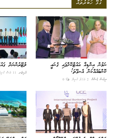
ގުޅޭ ހަބަރުތައް
ނަމުން އިންޑިއާ އައުޓްކޮށްފައި ގެނައީ
ލުޓޭރުންނަށް ގައުމު ވިއްކ
ކޮންބައެއްކަން އެނގޭތަ!
އެޑިޓަރ
11 މަސް ކުރިން
ނިއުސް ޑެސްކް
2 އަހަރު ކުރިން
0