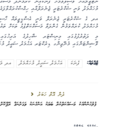
ނެޓްޒީރޯއަށް ވާސިލްވުމަށް ފެނަކައިން ކުރަމުންދާ މަސައް
މުހައްމަދު ވަނީ ސެކްރެޓަރީ ޖެނެރަލްއާއި ހިއްސާކުރައްވާފައެ
އދ ގެ ސެކްރެޓަރީ ޖެނެރަލް ވަނީ އެސްޑީޖީތައް ހާސި
މުހައްމަދު ކުރައްވަމުން ގެންދަވާ މަސައްކަތްޕުޅު ތަކަށް ތައުރ
މި ދަތުރުފުޅުގައި މިނިސްޓަރ ޝާހިދުގެ އަރިހުގައި
ވޮޝިންޓަންގައި
މެނޭޖިންގ ޑިރެކްޓަރ އަޙުމަދު ސަޢީދު މުހ
ޓެގްތައް:
ފެނަކަ
އަހުމަދު ސައީދު މުހައްމަދު
އދ މަޖ
ދެން އޮތް ހަބަރު
ފުލުހުންނާއެކު މަސައްކަތްކުރާ ބަޔަކު އަންހެނަކު ވަގަށްނަގާ ރޭޕްކޮށްފ
ތާރީހީހެކި