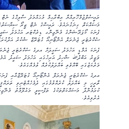
ރައީސުލްޖުމްހޫރިއްޔާ އިބްރާޙިމް މުޙައްމަދު ސާލިޙްގެ ނެޓ
މަސައްކަތް ގިނަގުނައެވެ. ރައީސްގެ ނެޓް ޒީރޯ ސިޔާސަތު
ފެނަކަ ކޯޕަރޭޝަންގެ މެނޭޖިންގ ޑިރެކްޓަރ އަޙުމަދު ސަޢީދ
ސެކްރެޓަރީ ޖެނެރަލް އެންޓޯނިއޯ ގުޓަރޭޒް ޝުކުރު އަދާކުރައްވ
ފެނަކަ އެމްޑީ އަހުމަދު ސައީދަށް އދގެ ސެކްރެޓަރީ ޖެނެރަލް 
ވަޒީރު އަބްދުﷲ ޝާހިދު އަރިހުގައި އަހުމަދު ސައީދު އެމެރި
މަރުކަޒުގައި ބޭއްވެވި ބައްދަލުކުރެއް ވުމެއްގައެވެ.
އދގެ ސެކްރެޓަރީ ޖެނެރަލް އެންޓޯނިއޯ ގުޓަރޭޒްއާއި ފެނަކ
ތާރީހީ މި ބައްދަލު ކުރެއްވުމުގައި
ދެމެހެއްޓެނިވި ތަރައް
ކުރަމުންދާ މަސައްކަތްތަކުގެ ތަފްސީލީ މައުލޫމާތު މެނޭ
އެރުވިއެވެ
.