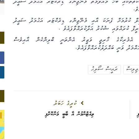
ކަތްތަކާއި ބެހޭ މައުލޫމާތު މެނޭޖިންގ ޑިރެކްޓަރ އަޙުމަދު ސަޢީދު
ވެ
.
ލް ކުރުމަށް
ފެނަކަ އާއި މެނޭޖިންގ ޑިރެކްޓަރ އަޙުމަދު ސަޢީދު
ީފް ކުރައްވައި
ޝުކުރު އަދާކުރައްވާފައެވެ
.
 އެމެރިކާގެ ޚާރިޖީ ވަޒީރު އެންތަނީ ބްލިންކެން އާއިވެސް
ައްމަދު ވަނީ
ބައްދަލުކުރައްވާފައެވެ
.
ިލިސް
ރައީސް ސޯލިހު
ކުރީގެ ހަބަރު
ި
ވިއެޓްނާމުން އާ ބާބީ މަނާކޮށްފި
އިގުތިސާދު