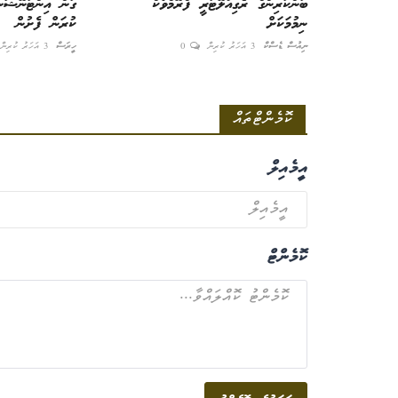
ބަންކަރިންގް ރެގިއުލޭޓަރީ ފްރޭމްވޯކް
ގަން އިންޓަނޭޝަނަ
ނިމުމަކަށް
ކުރަން ފެށުން
ނިއުސް ޑެސްކް
3 އަހަރު ކުރިން
0
ހީރަސް
3 އަހަރު ކުރިން
ކޮމެންޓްތައް
އީމެއިލް
ކޮމެންޓް