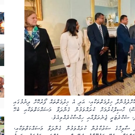
ށްދެމުންދާ ޚިދުމަތްތަކާއި، އަދި އެ ޚިދުމަތްތައް ފޯރުކޮށް ދިނުމުގައި
ް) ހާސިލްކުރުމަށް ކުރައްވަމުން ގެންދަވާ މަސައްކަތްތަކާއި ބެހޭ
، ސެކްރެޓަރީ ޖެނެރަލްއާއި ހިއްސާކުރެއްވިއެވެ.
ު ސާލިހްގެ ސަރުކާރުން ކުރައްވަމުން ގެންދަވާ މަސައްކަތްތަކާއި،