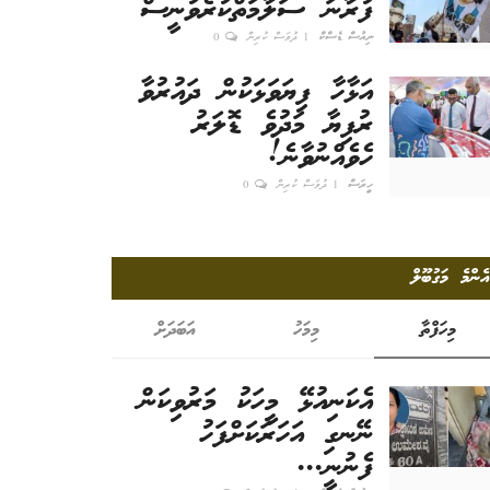
ފުރާނަ ސަލާމަތްކުރެވުނީސް
ނިއުސް ޑެސްކް
1 ދުވަސް ކުރިން
0
އަޅާހާ ފިޔަވަޅަކުން ދައުރުވާ
ރުފިޔާ މަދުވެ ޑޮލަރު
ހެވެއްނުވާނެ!
ހީރަސް
1 ދުވަސް ކުރިން
0
އެންމެ މަގުބޫލް
މިހަފްތާ
މިމަހު
އަބަދަށް
އެކަނިއުޅޭ މީހަކު މަރުވިކަން
ނޭނގި އަހަރަކަށްފަހު
ފެނުނީ...