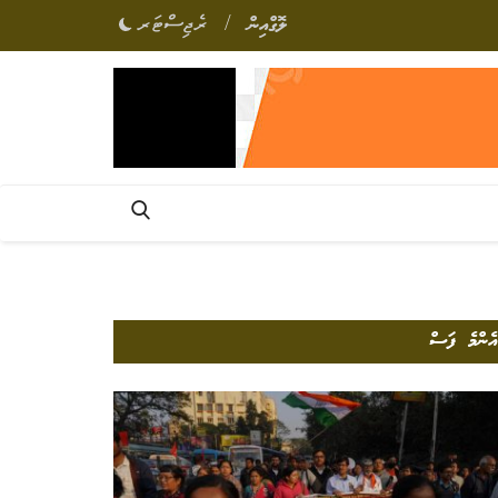
/
ލޮގްއިން
ރެޖިސްޓަރ
އެންމެ ފަސް