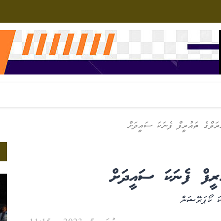
ލްގެ ތައުރީފް ފެނަކަ ސައީދަށް
ރީފް ފެނަކަ ސައީދަށް
ކަ ކޯޕަރޭޝަން