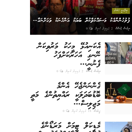
ބިދޭސީ ހަބަރު
ފުލުހުންނާއެކު މަސައްކަތްކުރާ ބަޔަކު އަންހެނަކު ވަގަށްނަގާ...
ނިއުސް ޑެސްކް
2 ގަޑިއިރު ކުރިން
0
އެކަނިއުޅޭ މީހަކު މަރުވިކަން
ނޭނގި އަހަރަކަށްފަހު
ފެނުނީ...
ނިއުސް ޑެސްކް
2 ގަޑިއިރު ކުރިން
0
ގެންނަންޖެހޭ އެންމެ
ބޮޑުބަދަލަކީ ރައްޔިތުންގެ މަތީ
މަޖިލިސް...
ހީރަސް
18 ގަޑިއިރު ކުރިން
0
މެޑިކަލް ޓީމަށް މަރަޑޯނާގެ