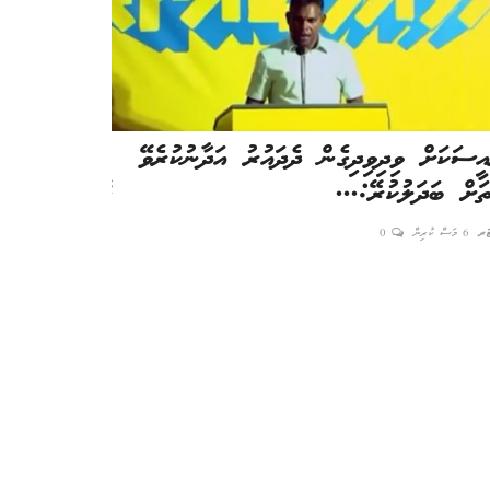
އީސަކަށް ވިދިވިދިގެން ދެދައުރު އަދާނުކުރެވޭ
ޕީއެސްއެމް ކައ
ތަށް ބަދަލުކުރޭ:...
ގޮވާލެވެނީ
ޓަރ
6 މަސް ކުރިން
0
އެޑިޓަރ
5 މަސް ކުރިން