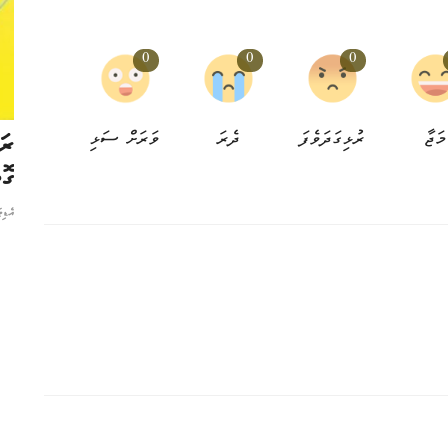
0
0
0
ަބަދުގެ
ޑްރޯން ގަތީމާ ކިޔަވާ ކުދިންނަށާއި
ރަ
މަޖާ
ރުޅިގަދަވެފަ
ދެރަ
ވަރަށް ސަޅި
ބޭސްފަރުވާއަށް ފައިސާއެއް...
ގޮ
އެޑިޓަރ
7 މަސް ކުރިން
0
އެޑި