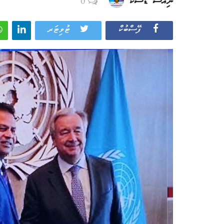
ނިއުސް ޑެސްކް
0
ފޭސްބުކް
ޓުވިޓަރ