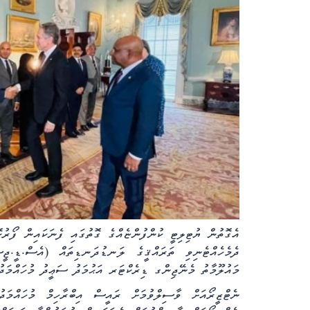
އެގޮތުން ޔުޓިލިޓީ ކުންފުންޏެއްގެ ގޮތުގައި ފެނަކައިން ފޯރުކޮ
ދެމެހެއްޓެނިވި ތަރައްޤީގެ ލަނޑުދަނޑިތައް (އެސް.ޑީ.ޖީސ
މައުލޫމާތު މެނޭޖިންގ ޑިރެކްޓަރ އަޙުމަދު ސަޢީދު މުހައްމަދު
ނެޓްޒީރޯއަށް ވާސިލްވުމަށް ރައީސް އިބްރާހިމް މުހައްމަދ