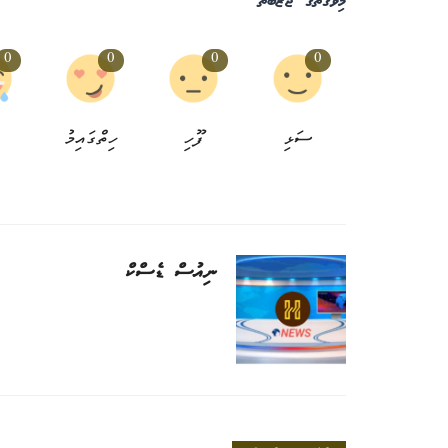
މިވަގުތުގެ ޖަޒްބާތު
0
0
0
0
ހުސައިން އާދަމް ދެއްކެވި ސާބިތުކަން އ
ސަޅި
ފޫހި
ހިތްގައިމު
އަބަދަށް ޒިކްރާވެވޭނެ:...
އެޑިޓަރ
9 މަސް ކުރިން
0
ނަސްރުގެ ދުވަހުގެ ތަހުނިޔާ
ނިއުސް ޑެސްކް