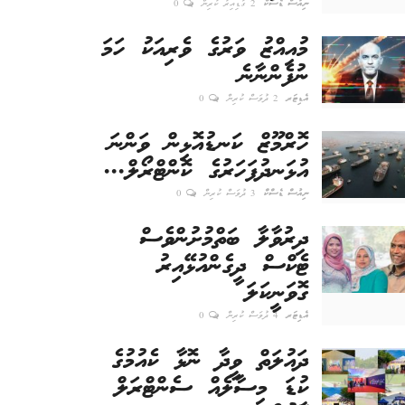
ނިއުސް ޑެސްކް
2 ގަޑިއިރު ކުރިން
0
މުއިއްޒު ވަރުގެ ވެރިއަކު ހަމަ
ނުފެންނާނެ
އެޑިޓަރ
2 ދުވަސް ކުރިން
0
ހޮރްމޫޒް ކަނޑުއޮޅިން ވަންނަ
އުޅަނދުފަހަރުގެ ކޮންޓްރޯލް...
ނިއުސް ޑެސްކް
3 ދުވަސް ކުރިން
0
ދިރުވާލާ ބަތްމުށުންވެސް
ޓެކްސް ދީގެންއުޅޭއިރު
ގޮވަނީކަލަ
އެޑިޓަރ
4 ދުވަސް ކުރިން
0
ދައުލަތް ވީދާ ނޮޅާ ކެއުމުގެ
ކުޑަ މިސާލެއް ސެންޓްރަލް