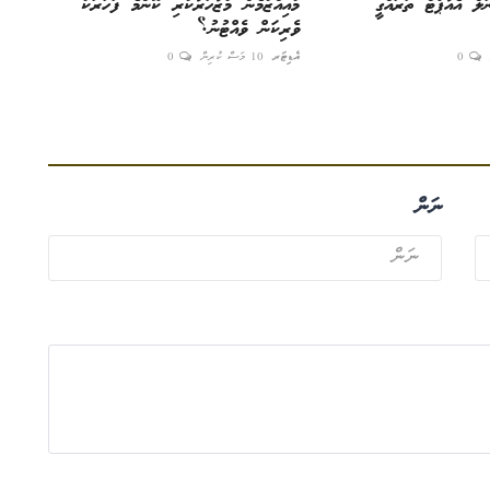
ލް އެއާޕޯޓް ތަރައްގީ
މުއިއްޒުމެން މުޒާހަރާކުރި ކޮންމެ ފަހަރަކު
ވެރިކަން ވެއްޓުނު؟
0
އެޑިޓަރ
10 މަސް ކުރިން
0
ނަން