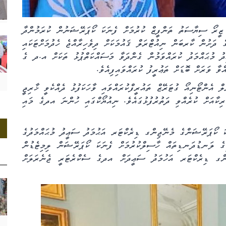
ް ޒީރޯ ސިޔާސަތު ތަންފީޒް ކުރުމަށް ފެނަކަ ކޯޕަރޭޝަނުން ކުރަމުންދާ
ގެ ދަށުން
ކާރބަން ނިއުޓްރަލް ޤައުމަކަށް ދިވެހިރާއްޖެ ހެދުމަށްޓަކައި
ު މުޙައްމަދު ކުރައްވަމުން ގެންދަވާ މަސައްކަތްޕުޅު ތަކަށް އ.ދ ގެ
ާ ވަރަށް ބޮޑަށް ތަޢުރީފު ކުރައްވައިފިއެވެ.
އެންޓޯނިއޯ ގުޓަރޭޒް ތައުރީފްކުރައްވައި ވާހަކަފުޅު ދެއްކެވީ ޚާރިޖީ
ކާއަށް ކުރެއްވި ދަތުރުފުޅުގައެވެ. ނިއުޔޯކްގައި ހުންނަ އދގެ މައި
ަ ކޯޕަރޭޝަންގެ މެނޭޖިންގ ޑިރެކްޓަރ އަޙުމަދު ސަޢީދު މުޙައްމަދުގެ
ޤީގެ ލަނޑުދަނޑިތައް ހާސިލްކުރުމަށް ފެނަކަ ކޯޕަރޭޝަން ލިމިޓެޑުން
ޖިންގ ޑިރެކްޓަރ އަހުމަދު ސަޢީދަށް އދގެ ސެކްރެޓަރީ ޖެނެރަލަށް