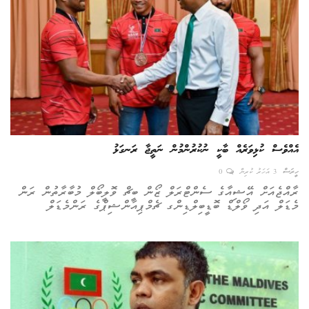
އެއްވެސް ކުޅިވަރެއް ބާކީ ނުކުރުންމުން ނަތީޖާ ރަނގަޅު
ހީރަސް
3 އަހަރު ކުރިން
0
ރާއްޖެއަށް އޭޝިއާގެ ސެންޓްރަލް ޒޯން ބީޗް ވޮލީބޯލް މުބާރާތުން ރަން
މެޑަލް އަދި ވޯލްޑް ބޮޑީބިލްޑިންގ ޗެމްޕިއަންޝިޕްގެ ރަންމެޑަލް