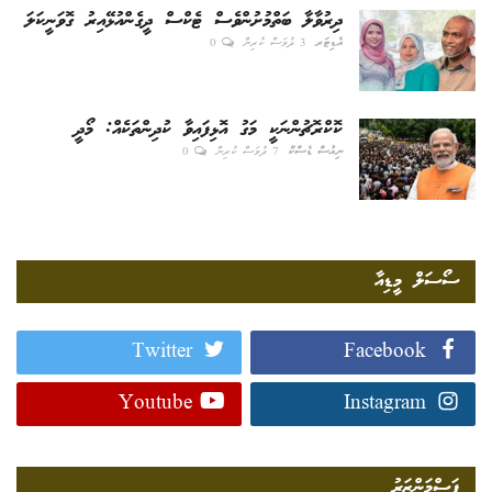
ދިރުވާލާ ބަތްމުށުންވެސް ޓެކްސް ދީގެންއުޅޭއިރު ގޮވަނީކަލަ
އެޑިޓަރ
3 ދުވަސް ކުރިން
0
ކޮކްރޮޗުންނަކީ މަގު އޮޅިފައިވާ ކުދިންތަކެއް: މޯދީ
ނިއުސް ޑެސްކް
7 ދުވަސް ކުރިން
0
ސޯސަލް މީޑިއާ
Twitter
Facebook
Youtube
Instagram
ފަސްމަންޒަރު