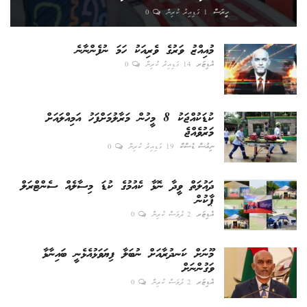
ހީރަސް
1 ގަޑިއިރު ކުރިން
0
މުއިއްޒު ވަރުގެ ވެރިއަކު ހަމަ ނުފެންނާނެ
އެޑިޓަރ
14 ގަޑިއިރު ކުރިން
0
ކުޑަކުއްޖަކު 8 މީހުން މަރާލުމަށްފަހު އަމިއްލައަށް
މަރުވެއްޖެ
ނިއުސް ޑެސްކް
19 ގަޑިއިރު ކުރިން
0
ދައުލަތް ވީދާ ނޮޅާ ކެއުމުގެ ކުޑަ މިސާލެއް ސެންޓްރަލް
ޕާކުން
އެޑިޓަރ
2 ދުވަސް ކުރިން
0
މޫނަށް ކަނދުރާއަށް ނުބަލާ ފިޔަވަޅުއެޅެނީ ބައިނާޅާ
ވަގުންނަށް
އެޑިޓަރ
2 ދުވަސް ކުރިން
0