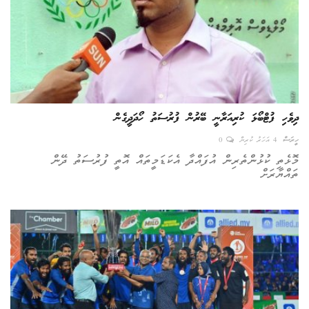
ދިވެހި ފުޓްބޯޅަ ކުރިއަރާނީ ބޭރުން ފުރުސަތު ހޯދަދީގެން
ހީރަސް
4 އަހަރު ކުރިން
0
މޮޅެތި ކުޅުންތެރިން އުފައްދާ އެކަޑަމީތައް އޮތީ ފުރުސަތު ދޭން
ތައްޔާރަށް