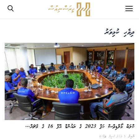
ދިވެހި ކުޅިވަރު
ލޮގްއިން
ރެޖިސްޓަރ
ހޯމް
PHPTestPage2
PHPTestPage2
ރިޕޯޓް
ކްލަބް މޯލްޑިވްސް ކަޕް 2023 ގެ ރައުންޑް އޮފް 16 ގެ މެޗަށް...
އެޑިޓޯރިއަލް
ނާއިރާ
3 އަހަރު ކުރިން
0