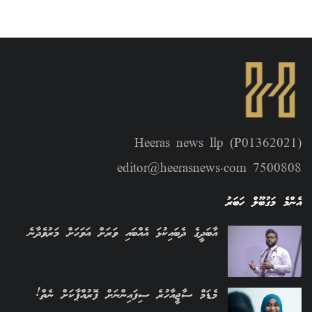
Heeras news llp (P01362021)
editor@heerasnews.com 7500808
އެންމެ މަގުބޫލް ހަބަރު
އާބަދީގެ ދެބައިކުޅަ އެއްބައި ވަރަށް އަވަހަށް މަރުވެދާނެ
މެޑަމް ސާޖީއާހުރެ ސިފައިންނަށް ފޮރުއްޕާކަށް ނެތް!