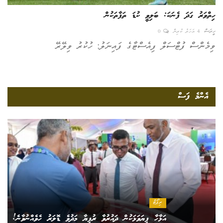
ހިތްވަރު ގަދަ ފެނަކަ: ބަލިވީ ކުޑަ ތަފާތަކުން
ހީރަސް
4 އަހަރު ކުރިން
0
ވިމެންސް ފުޓްސަލް ފިއެސްޓާގެ ފައިނަލު: ހުކުރު ވިލޭރޭ
އެންމެ ފަސް
ރިޕޯޓް
އަޅާހާ ފިޔަވަޅަކުން ދައުރުވާ ރުފިޔާ މަދުވެ ޑޮލަރު ހެވެއްނުވާނެ!