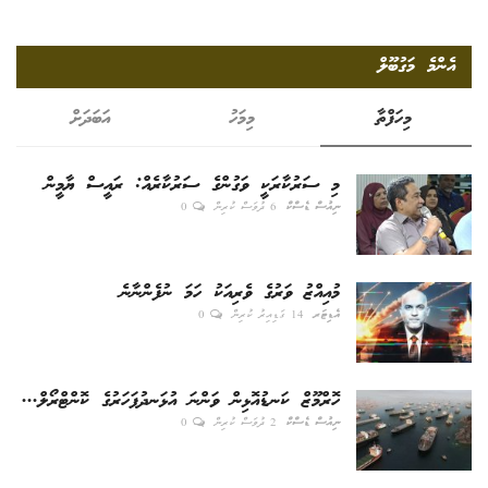
އެންމެ މަގުބޫލް
މިހަފްތާ
މިމަހު
އަބަދަށް
މި ސަރުކާރަކީ ވަގުންގެ ސަރުކާރެއް: ރައީސް ޔާމީން
ނިއުސް ޑެސްކް
6 ދުވަސް ކުރިން
0
މުއިއްޒު ވަރުގެ ވެރިއަކު ހަމަ ނުފެންނާނެ
އެޑިޓަރ
14 ގަޑިއިރު ކުރިން
0
ހޮރްމޫޒް ކަނޑުއޮޅިން ވަންނަ އުޅަނދުފަހަރުގެ ކޮންޓްރޯލް...
ނިއުސް ޑެސްކް
2 ދުވަސް ކުރިން
0