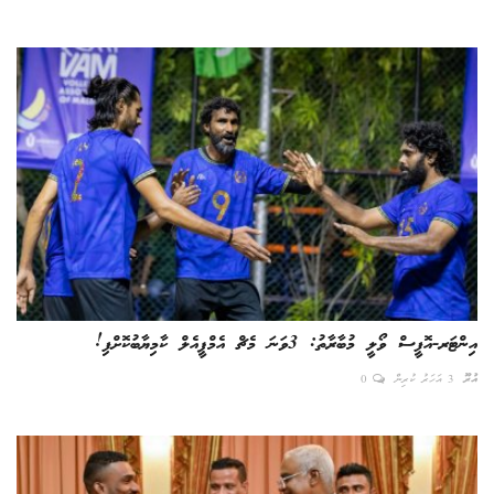
ކޮލަމް
ދޭސީ ހަބަރު
އަވަސްކަޅި
ބިދޭސީ ހަބަރު
ތަސްވީރު
ހަށިހެޔޮވެށި
އިންޓަރ-އޮފީސް ވޯލީ މުބާރާތު: 3ވަނަ މެޗް އެމްޕީއެލް ކާމިޔާބުކޮށްފި!
ބަހަވީވެށި
އުރޫ
3 އަހަރު ކުރިން
0
ހީރަސްތަރި