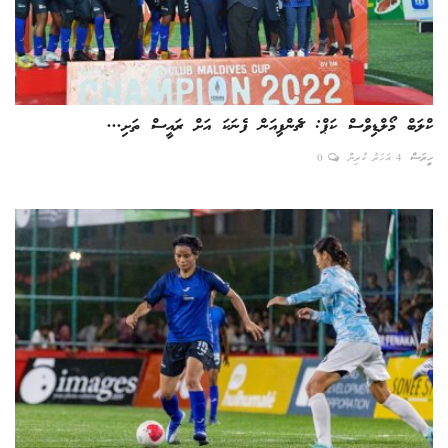
ކްލަބް މޯލްޑިވްސް ކަޕް: ޗެންޕިއަން ފެނަކަ އަށް ރައީސް ތަށި...
ހީރަސް
4 އަހަރު ކުރިން
0