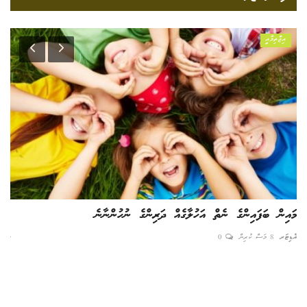
އިޖްތިމާއީ
މައިން ބަފައިންގެ ނެތް އަހުލާގެއް ދަރިންގެ ނުހުންނާނެ
12 ޓަނު ކިޓްކެޓް ވަގަށް 
އެޑިޓަރ
8 މަސް ކުރިން
0
ނާއިރ