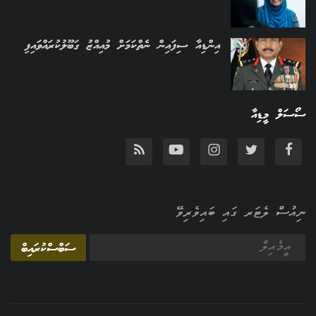
އިންޑިއާ ސިފައިން ނެތްކަމަށް މުއިއްޒު ގަބޫލުކުރައްވައިފި
ސޯސަލް މީޑިއާ
ނިއުސް ލެޓަރ ގައި ބައިވެރިވޭ
ސަބްސްކުރައިބް