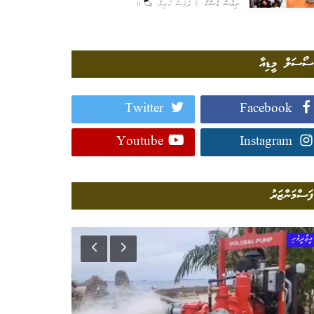
ނިއުސް ޑެސްކް
5 ދުވަސް ކުރިން
0
ސޯސަލް މީޑިއާ
Twitter
Facebook
Youtube
Instagram
ފަސްމަންޒަރު
އީޖާދީވެށި
ތައުލީމީވެށި