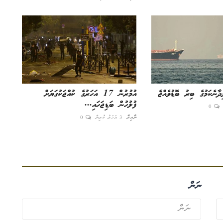
ދާނެކަމުގެ ބިރު ބޮޑުވެއްޖެ
އުމުރުން 17 އަހަރުގެ ކުއްޖަކުގަޔަށް
ފުލުހުން ބަޑިޖަހައި...
0
ނާއިރާ
3 އަހަރު ކުރިން
0
ނަން