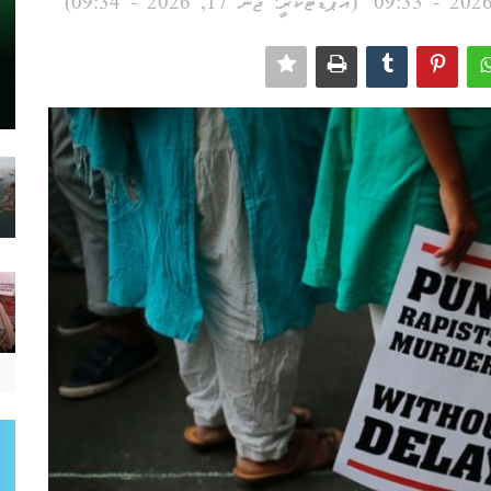
(އަޕްޑޭޓްކުރީ: ޖޫން 17, 2026 - 09:34)