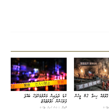
ކޯލް މައިނެއްގައި ގޮވުމެއް ހިނގާ 82 މީހުން
ކުޑަ ދެދަރިން މަރާލުމަށްފަހު ބައްޕަ
ފުލުހުންނާ ހަވާލުވެއްޖެ
0
ނާއިރާ
1 މަސް ކުރިން
0