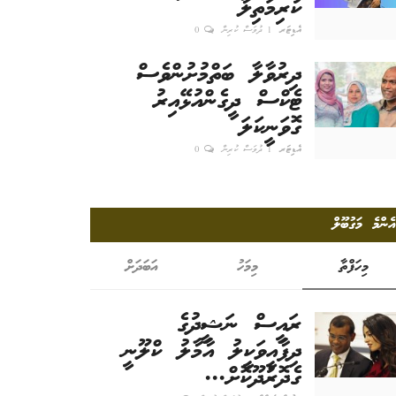
ކުރިމަތިލާ
އެޑިޓަރ
1 ދުވަސް ކުރިން
0
ދިރުވާލާ ބަތްމުށުންވެސް
ޓެކްސް ދީގެންއުޅޭއިރު
ގޮވަނީކަލަ
އެޑިޓަރ
1 ދުވަސް ކުރިން
0
އެންމެ މަގުބޫލް
މިހަފްތާ
މިމަހު
އަބަދަށް
ރައީސް ނަޝީދުގެ
ދިފާއީވަކީލު އާމާލު ކްލޫނީ
ގެދޮރުދޫކޮށް...