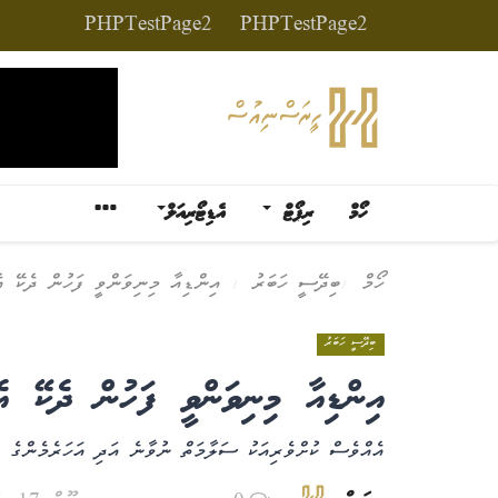
PHPTestPage2
PHPTestPage2
ހޯމް
ރިޕޯޓް
އެޑިޓޯރިއަލް
ހޯމް
ބިދޭސީ ހަބަރު
އިންޑިއާ މިނިވަންވީ ފަހުން ދެކޭ އ
ބިދޭސީ ހަބަރު
އިންޑިއާ މިނިވަންވީ ފަހުން ދެކޭ އ
އެއްވެސް ކުށްވެރިއަކު ސަލާމަތް ނުވާނެ އަދި އަހަރެމެންގެ 