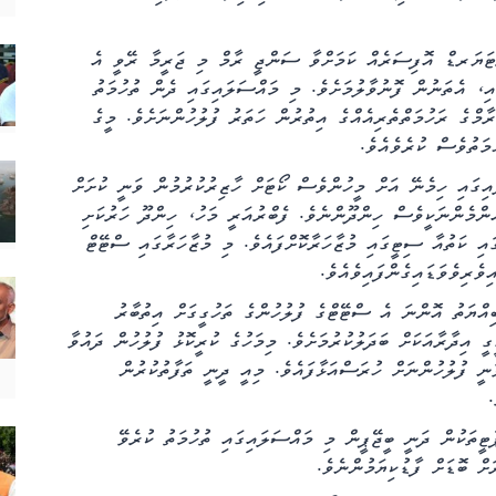
ރިޓަޔަރޑް އޮފިސަރެއް ކަމަށްވާ ސަންޖީ ރާމް މި ޖަރީމާ ރޭވީ އެ
ި، އެތަނުން ފޮނުވާލުމަށެވެ. މި މައްސަލައިގައި ދެން ތުހުމަތު
ާމްގެ ރަހުމަތްތެރިއެއްގެ އިތުރުން ހަތަރު ފުލުހުންނަށެވެ. މީގެ
މަތުވެސް ކުރެވެއެވެ.
ގައި ހިމެނޭ އަށް މީހުންވެސް ކޯޓަށް ހާޒިރުކުރުމުން ވަނީ ކުށަށް
ެންމެންނަކީވެސް ހިންދޫންނެވެ. ފެބްރުއަރީ މަހު، ހިންދޫ ހަރުކަށި
ައި ކަތުއާ ސިޓީގައި މުޒާހަރާކޮށްފައެވެ. މި މުޒާހަރާގައި ސްޓޭޓް
ެރިވެވަޑައިގެންފައިވެއެވެ.
ިއްޔަތު އޮންނަ އެ ސްޓޭޓްގެ ފުލުހުންގެ ތަހުގީގަށް އިތުބާރު
 އިދާރާއަކަށް ބަދަލުކުރުމަށެވެ. މިމަހުގެ ކުރީކޮޅު ފުލުހުން ދައުވާ
ނީ ފުލުހުންނަށް ހުރަސްއަޅާފައެވެ. މިއީ ދީނީ ތަފާތުކުރުން
.
ާޓީތަކުން ދަނީ ބީޖޭޕީން މި މައްސަލައިގައި ތުހުމަތު ކުރެވޭ
ށް ބޮޑަށް ފާޑުކިޔަމުންނެވެ.