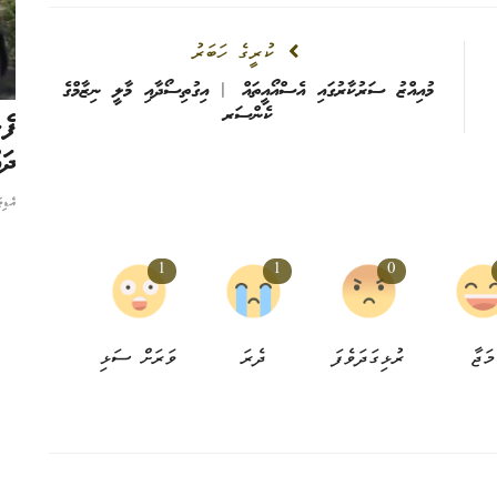
ކުރީގެ ހަބަރު
މުއިއްޒު ސަރުކާރުގައި އެސްއޯއީތައް | އިގުތިސޯދާއި މާލީ ނިޒާމްގެ
ކެންސަރ
ހޮސްޕިޓަލްގައި އެސްޓީއޯއިން 5
އެމްޕީއެލް ކޮމިއުނިޓީ ފަންޑު: ފުރަތަމަ ބުރަށް
ބޮޑު ތަރުހީބެއް
ދައ
ނިއުސް ޑެސްކް
3 އަހަރު ކުރިން
0
އެޑި
އަހަރަކު 10 މަޝްރޫއަށް އެހީ ދޭ ފަންޑެއް
1
1
0
މަޖާ
ރުޅިގަދަވެފަ
ދެރަ
ވަރަށް ސަޅި