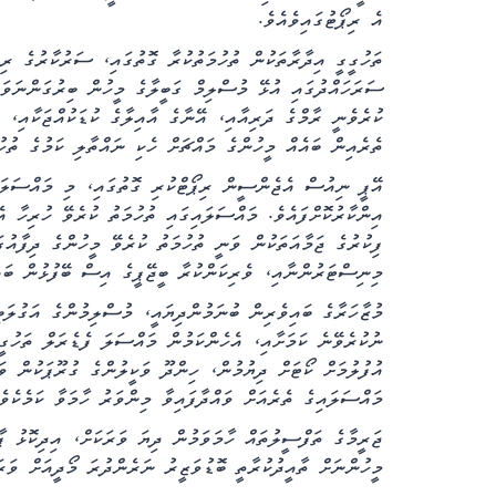
އެ ރިޕޯޓުގައިވެއެވެ.
ތަހުގީގީ އިދާރާތަކުން ތުހުމަތުކުރާ ގޮތުގައި، ސަރުކާރުގެ 
ސަރަހައްދުގައި އުޅޭ މުސްލިމް ގަބީލާގެ މީހުން ބިރުގަންނަވައ
ކުރެވެނީ ރާމްގެ ދަރިއާއި، އޭނާގެ އާއިލާގެ ކުޑަކުއްޖަކާއި، ރ
ތެރެއިން ބައެއް މީހުންގެ މައްޗަށް ހެކި ނައްތާލި ކަމުގެ ތުހު
އޭޕީ ނިއުސް އެޖެންސީން ރިޕޯޓްކުރި ގޮތުގައި، މި މައްސަލައި
އިންކާރުކޮށްފައެވެ. މައްސަލައިގައި ތުހުމަތު ކުރެވޭ ހުރިހާ އ
ފިކުރުގެ ޖަމާއަތަކުން ވަނީ ތުހުމަތު ކުރެވޭ މީހުންގެ ދިފާއުގ
މިނިސްޓަރުންނާއި، ވެރިކަންކުރާ ބީޖޭޕީގެ އިސް ބޭފުޅުން ބައިވ
މުޒާހަރާގެ ބައިވެރިން ބުނަމުންދިޔައީ، މުސްލިމުންގެ އަގުލަބ
ނުކުރެވޭނެ ކަމަށާއި، އެހެންކަމުން މައްސަލަ ފެޑެރަލް ތަހުގީގީ
އުފުލުމަށް ކޯޓަށް ދިޔުމުން، ހިންދޫ ވަކީލުންގެ ގުރޫޕަކުން ވަ
މައްސަލައިގެ ތެރެއަށް ވައްދާފައިވާ މިންވަރު ހާމަވާ ކަމެކެވެ
ޖަރީމާގެ ތަފްސީލުތައް ހާމަވަމުން ދިޔަ ވަރަކަށް، އިދިކޮޅު ޕ
މީހުންނަށް ތާއީދުކުރާތީ ބޮޑުވަޒީރު ނަރެންދުރަ މޯދީއަށް ވަރަ