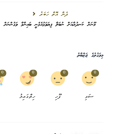
ދެން އޮތް ހަބަރު
މޫނަށް ކަނދުރާއަށް ނުބަލާ ފިޔަވަޅުއެޅެނީ ބައިނާޅާ ވަގުންނަށް
ހުޅުމާލެ 
ތިއޭޓަރ
މިވަގުތުގެ ޖަޒްބާތު
ނިއުސް ޑެސްކް
3 އަހަރު ކުރިން
0
0
0
0
0
ސަޅި
ފޫހި
ހިތްގައިމު