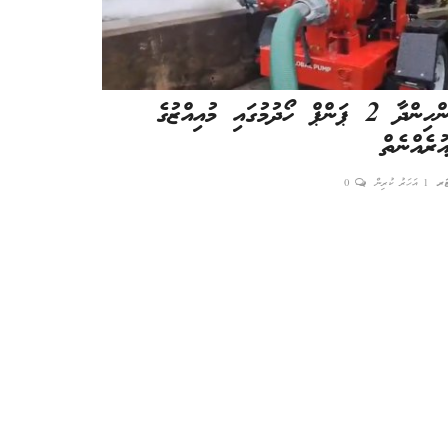
ފެންހިންދާ 2 ޕަންޕް ހޯދުމުގައި މުއިއްޒުގެ
ތުޅާދޫ ސްޕޯޓް
ުރެއްނެތް
ނިމުން ޝަރަފު
ޓަރ
1 އަހަރު ކުރިން
0
އެޑިޓަރ
8 މަސް ކުރިން