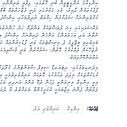
އިންޑިއާގެ އެންޑީޓީވީން ބުނި ގޮތުގައި، ފިލްމީ ތަރިންނާއި 
ފާޅުކުރަމުން ދާއިރު، މުޅި ގައުމުގައި ދަނީ މުޒާހަރާތައް ބާއް
ކުށްވެރިންނަށް ސަރުކާރުން ހިމާޔަތް ނުދިނުމަށާއި އިންސާފު ގ
މައްސަލައިގައި ގިނަ ދުވަސްތަކެއް ވަންދެން ހަނު ހުންނެވުމަ
ނުވާނެ އަދި އަހަރެމެންގެ އަންހެން ދަރިންނަށް އިންސާފު ލިބ
ބައިވެރިވި ބީޖޭޕީގެ ދެ މިނިސްޓަރަކު ވަނީ ފާޑުކިޔުންތައް އަމ
ނުޖެހޭކަން ދެއްކުމުގެ ގޮތުން، ސަރުކާރުން ވަނީ މުސްލިމަކަށ
އައްޔަންކޮށްފައެވެ.
މިދަނޑިވަޅުގައި، ރިޓަޔަރޑް ސިވިލް ސާވަންޓުންގެ ގުރޫޕަކުނ
ކުޑަކުއްޖަކަށް މިފަދަ ރަހުމުކުޑަ ގޮތަކަށް އަނިޔާވެރިވުމަކީ އ
މިއީ އިންޑިއާ މިނިވަންވީ ފަހުން ދެކޭ އެންމެ އަނދިރި ވަގު
ފަރާތުން ފެންނަ އިޖާބައަކީ އެކަށީގެންވާ ވަރަށްވުރެ މާ ދެރަ
ސިއްހީވެށި
ޓެގްތައް:
އިންޑިއާ
އަނިޔާވެރި މަރު