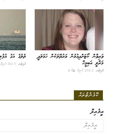
ވަރިވާން ކޯޓަށްދިއުމުން މަރުތޭލަކުން ހަމަލަދީ
ތެލުގެ އަގު އުފުލި
މަރާލީ އަބިމީހާ
އެޑިޓަރ
5 މަސް ކުރިން
އެޑިޓަރ
2 އަހަރު ކުރިން
0
ކޮމެންޓްތައް
އީމެއިލް