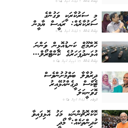
ނިއުސް ޑެސްކް
7 ދުވަސް ކުރިން
0
މި ސަރުކާރަކީ ވަގުންގެ
ސަރުކާރެއް: ރައީސް ޔާމީން
ނިއުސް ޑެސްކް
5 ދުވަސް ކުރިން
0
ހޮރްމޫޒް ކަނޑުއޮޅިން ވަންނަ
އުޅަނދުފަހަރުގެ ކޮންޓްރޯލް...
ނިއުސް ޑެސްކް
15 ގަޑިއިރު ކުރިން
0
ދިރުވާލާ ބަތްމުށުންވެސް
ޓެކްސް ދީގެންއުޅޭއިރު
ގޮވަނީކަލަ
އެޑިޓަރ
1 ދުވަސް ކުރިން
0
ކޮކްރޮޗުންނަކީ މަގު އޮޅިފައިވާ
ކުދިންތަކެއް: މޯދީ