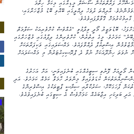
މަޝްހޫރު ފަރާތްތަކުން ސޯޝަލް މީޑިއާގައި މިކަމާ ހިތާމަ
ވަމުންނެވެ. އާދިއްތަ ދުވަހު ދިއްލީގައި ބޭއްވި ބޮޑު މުޒާހަރާގައި،
ާއިމުކުރުމަށް ގޮވާލާފައިވެއެވެ.
ށްފަހު، ބޮޑުވަޒީރު މޯދީ ވިދާޅުވީ "އެއްވެސް ކުށްވެރިއަކު ސަލާމަތް
ޭނެ" ކަމަށެވެ. މީގެ އިތުރުން، ކުށްވެރިންގެ ދިފާއުގައި މުޒާހަރާގައި
ާޒުވުމުން އިސްތިއުފާ ދެއްވާފައެވެ. މައްސަލައިގައި ވަކިފަރާތަކަށް
ް ނުވަތަ ހިންދޫއަކަށް ނުވާ ދެ ޕްރޮސިކިއުޓަރުން މި މައްސަލައަށް
ް މޯދީއަށް ފޮނުވި ސިޓީއެއްގައި ބުނެފައިވަނީ، އަށް އަހަރުގެ
ިންސާނިއްޔަތުކަން ކުޑަވެފައިވާ މިންވަރު ހާމަވާ ކަމެއް ކަމަށެވެ. އަދި
ތުކަން ފާހަގަކޮށް، ސަރުކާރާއި ސިޔާސީ ޕާޓީތަކުގެ އިސްވެރިންގެ
 އަދި ބަލިކަށި އިޖާބައެއް ކަމަށްވެސް އެ ސިޓީގައި ބުނެފައިވެއެވެ.
އީޖާދީވެށި