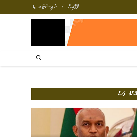
/
ލޮގްއިން
ރެޖިސްޓަރ
އެންމެ ފަސް