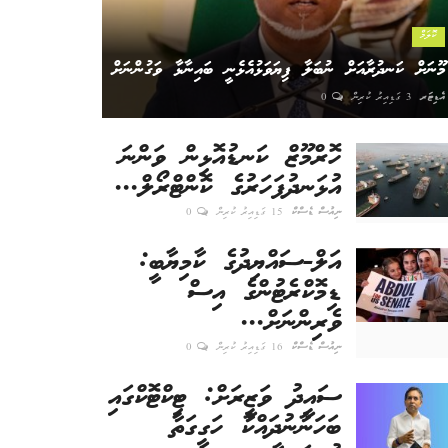
ކޮލަމް
މޫނަށް ކަނދުރާއަށް ނުބަލާ ފިޔަވަޅުއެޅެނީ ބައިނާޅާ ވަގުންނަށް
އެޑިޓަރ
3 ގަޑިއިރު ކުރިން
0
ހޮރްމޫޒް ކަނޑުއޮޅިން ވަންނަ
އުޅަނދުފަހަރުގެ ކޮންޓްރޯލް...
ނިއުސް ޑެސްކް
15 ގަޑިއިރު ކުރިން
0
އަލް-ސައްޔިދުގެ ކާމިޔާބީ:
ޑިމޮކްރެޓުންގެ އިސް
ވެރިންނަށް...
ނިއުސް ޑެސްކް
16 ގަޑިއިރު ކުރިން
0
ސައީދު ވަޒީރަށް: ޓިކްޓޮކްގައި
ބަހަނާނުދައްކާ ހަގީގަތާ