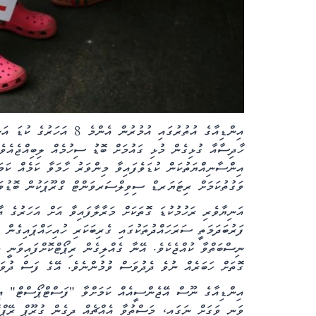
އިންޑިއާގެ އުތުރުގައި އުމުރ
ހާދިސާއާ ގުޅިގެން މުޅި ގައުމަށް ބޮޑު ސިހުމެއް ލިބިއްޖެއެވެ.
އިންސާނިއްޔަތުކަން ކުޑަވެފައިވާ މިންވަރު ހާމަވާ ކަމެއް ކަ
ވަގުތުކަމަށް ރިޓަޔަރޑް ސިވިލްސަރވަންޓް ގްރޫޕަކުން ބޮޑުވަ
އަނިޔާވެރި ރަހުމުކުޑަ ގޮތަކަށް މަރާލާފައިވާ އަށް އަހަރުގެ 
ފަރުބަދަމަތީ ސަރަހައްދުތަކުގައި ގެރިބަކަރި ހުއިހައްޕައިގެން 
ނިސްބަތްވާ ކުއްޖެކެވެ. އޭނާ ގެއްލިގެން ރިޕޯޓްކޮށްފައިވަނީ 
ގޮތަށް ހަބަރެއް ނުވެ ދެދުވަސް ވުމުންނެވެ. އޭގެ ފަސް ދުވ
އިންޑިއާގެ ނޫސް އޭޖެންސީއެއް ކަމަށްވާ "ފަސްޓްޕޯސްޓް" އިން
ވަނީ ވަގަށް ނަގައި، މަސްތުވާ އެއްޗެއް ދީގެން ގުރޫޕް ރޭޕްކޮ