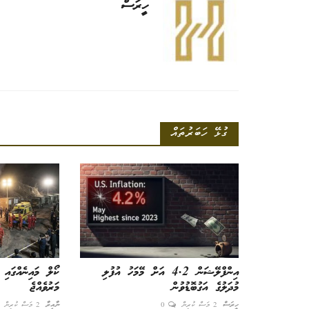
ހީރަސް
ގުޅޭ ހަބަރުތައް
އިންފްލޭޝަން 4.2 އަށް މޭމަހު އުފުލި
މުދަލުގެ އަގުބޮޑުވުން
މަރުވެއްޖެ
ހީރަސް
2 މަސް ކުރިން
0
ނާއިރާ
2 މަސް ކުރިން