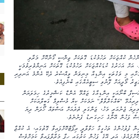
ުން އެންމެ 8 އަހަރުގެ ކުޑަ އަންހެން ކުއްޖަކަށް ރަހުމުކުޑަ ގޮތަކަށް ޖިންސީ ގޯނާކޮށް މަރާލި
 އަށް އަހަރުގެ ކުޑަކުއްޖަކަށް ރަހުމުކުޑަ ގޮތަކަށް އަނިޔާވެރިވުމަކީ
މަށާއި މި ވަގުތަކީ އިންޑިއާ މިނިވަން ވީއްސުރެ ދެކޭ އެންމެ އަނދިރި
ޒީރު މޯދީއަށް ފޮނުވި ސިޓީއެއްގައި ބުނެފިއެވެ.
އާސިފާ ބާނޯއަކީ އިންޑިއާގެ ޖައްމޫ އެންޑް ކަޝްމީރުގެ ހިމަލަޔަން
ދިރިއުޅޭ "ބައްކަރްވާލް" ނަމަކަށް ކިޔާ މުސްލިމް ގަބީލާއަކަށް
މިދިޔަ ޖެނުއަރީ މަހު، ޖަންގަލި ތެރެއަށް އަސްތައް ހޯދަން ދިޔަ
ަސް ފަހުން އޭނާގެ ހަށިގަނޑު ފެނުނެވެ.
 ފުލުހުންގެ ތަހުގީގާ ހަވާލާދީ ރިޕޯޓްކޮށްފައިވާ ގޮތުގައި، އެ ކުއްޖާ
ށްފައެވެ. އަދި އޭގެ ފަހުން ކަރުގައި ހިފާ މަރާލާފައިވާ ކަމަށްވެސް