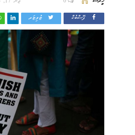
ހީރަސް
0
ޖޫން 17, 2026 - 09:33
ފޭސްބުކް
ޓުވިޓަރ