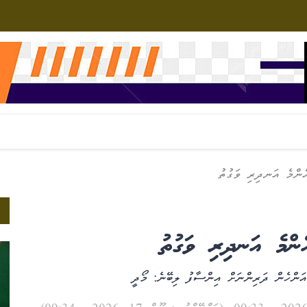
ެންމެ އަނދިރި ވަގުތު
ެންމެ އަނދިރި ވަގުތު
އަންހެން ދަރިންނަށް އިންސާފު ލިބޭނެ: މޯދީ