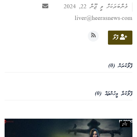
މެންބަރަކަށް ވީ ޖޫން 22, 2024
ކޮލަމް
liver@heerasnews.com
ދޭސީ ހަބަރު
ފޮލޯ
އަވަސްކަޅި
ބިދޭސީ ހަބަރު
ފޮލޯކުރަން (0)
ތަސްވީރު
ހަށިހެޔޮވެށި
ފޮލޯކުރާ މީހުންތައް (0)
ބަހަވީވެށި
ހީރަސްތަރި
ފިލްމީ