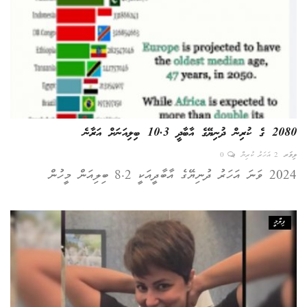
2080 ގެ ކުރިން ދުނިޔޭގެ އާބާދީ 10.3 ބިލިއަނަށް އަރާނެ
ލިވަރ
2 އަހަރު ކުރިން
0
2024 ވަނަ އަހަރު ދުނިޔޭގެ އާބާދީއަކީ 8.2 ބިލިއަން މީހުން
ފިލްމީ