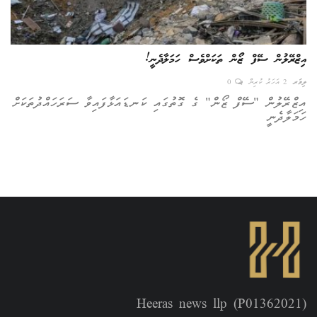
އިޒްރޭލުން ސޭފް ޒޯން ތަކަށްވެސް ހަމަލާދެނީ!
ލިވަރ
2 އަހަރު ކުރިން
0
އިޒްރޭލުން "ސޭފް ޒޯން" ގެ ގޮތުގައި ކަނޑައަޅާފައިވާ ސަރަހައްދުތަކަށް
ހަމަލާދެނީ
Heeras news llp (P01362021)