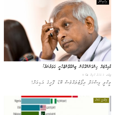
އިގުތިސާދު
މުއިއްޒަށް ހިންގަންނޭގުމުން ޒިންމާވާންޖެހުނީ ގަވަރުނަރު!
ލިވަރ
2 އަހަރު ކުރިން
0
ވީކްލީ ފިސްކަލް ރިޕޯޓުތައްވެސް ބޮޑު ފޮށީގެ އަޑިއަށް!
ބިދޭސީ ހަބަރު