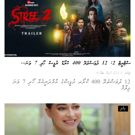
ސްޓްރީޓް 2: 12 ދުވަސްތެރޭ 400 ކްރޯޑް ރުޕީސް ހޯދި 7 ވަނަ...
ލިވަރ
2 އަހަރު ކުރިން
0
12 ދުވަސްތެރޭ 400 ކްރޯރ ރުޕީސްގެ އާމްދަނީއެއް ހޯދި 7 ވަނަ
ފިލްމް
ފިލްމީ