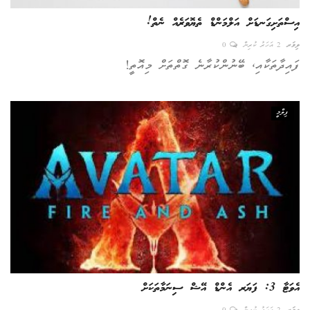
އިސްތަށިގަނޑަށް އަލްމަންޑް ތެޔޮވަރެއް ނެތް!
ލިވަރ
2 އަހަރު ކުރިން
0
ފައިދާތަކާއި، ބޭނުންކުރާނެ ގޮތްތަށް މިއޮތީ!
ފިލްމީ
އެވަޓާ 3: ފަޔަރ އެންޑް އޭޝް ސިނަމާތަކަށް