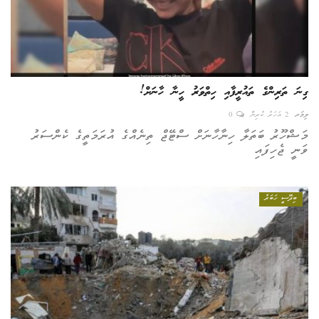
ގިނަ ތަރިންގެ ތައުރީފާއި ހިތްވަރު ހީނާ ހާނަށް!
ލިވަރ
2 އަހަރު ކުރިން
0
މަޝްހޫރު ބަތަލާ ހިނާހާނަށް ސްޓޭޖް ތިނެއްގެ އުރަމަތީގެ ކެންސަރު
ވަނީ ޖެހިފައި
ބިދޭސީ ހަބަރު