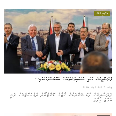
ބިދޭސީ ހަބަރު
ފަލަސްތީނުން ގައުމީ އެއްބައިވަންތަކަމުގެ އެއްބަސްވުމެއްގައި...
ލިވަރ
2 އަހަރު ކުރިން
0
ފަލަސްތީނުގެ ފެކްޝަންތަކުން ގާޒާގެ ކޮންޓްރޯލް ދެމެހެއްޓުމަށް ވަނީ
އަމާޒު ހިފާފަ