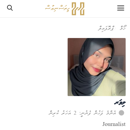
ހޯމް
ޕްރޮފައިލް
ލޮގްއިން
ރެޖިސްޓަރ
ހޯމް
PHPTestPage2
PHPTestPage2
ލިވަރ
ރިޕޯޓް
އެންމެ ފަހުން ފެނުނީ: 2 އަހަރު ކުރިން
Journalist
އެޑިޓޯރިއަލް