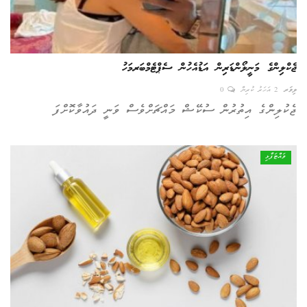
ލިވަރ
2 އަހަރު ކުރިން
0
ޖެކުލިންގެ އިތުރުން ސުކޭޝް މައްޗަށްވެސް ވަނީ ދައުވާކޮށްފަ
ވައްޓަފާޅި