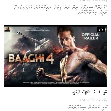
ލިވަރ
2 އަހަރު ކުރިން
0
"އެވަޓާ" ސީރީޒްގެ ތިން ވަނަ ފިލްމު ރިލީޒްކުރަން ހަމަޖެހިފައިވާ
ތާރީހު އިއުލާންކޮށްފި
ފިލްމީ
ބާގީ 4 ގެ ޝޫޓިން ފަށަނީ
ލިވަރ
2 އަހަރު ކުރިން
0
ބާގީ އަނބުރާ ސިނަމާތަކަށް