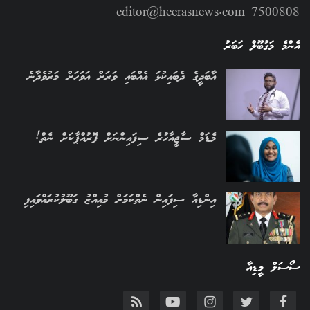
editor@heerasnews.com 7500808
އެންމެ މަގުބޫލް ހަބަރު
އާބަދީގެ ދެބައިކުޅަ އެއްބައި ވަރަށް އަވަހަށް މަރުވެދާނެ
މެޑަމް ސާޖީއާހުރެ ސިފައިންނަށް ފޮރުއްޕާކަށް ނެތް!
އިންޑިއާ ސިފައިން ނެތްކަމަށް މުއިއްޒު ގަބޫލުކުރައްވައިފި
ސޯސަލް މީޑިއާ