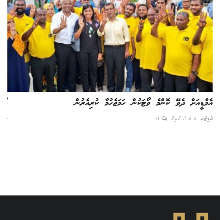
އެމްޑީއަށް ދެވޭ ކޮންމެ ވޯޓަކުން ހަމަޖެހުމާ ކުރިއެރުން
ވޯލ
އެޑިޓަރ
6 މަސް ކުރިން
0
ނާއިރ