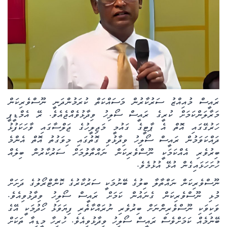
ކޮލަމް
ދޭސީ ހަބަރު
އަވަސްކަޅި
ބިދޭސީ ހަބަރު
ރައީސް މުއިއްޒު ސަރުކާރުން މަސައްކަތް ކުރަމުންދަނީ ނޫސްވެރިކަން
މަރާލަންކަމަށް ކުރީގެ ރައީސް ސޯލިހު ވިދާޅުވެއްޖެއެވެ. ރޭ އެމްޑީޕީ
ތަސްވީރު
ހަރުގޭގައި އޮތް އެ ޕާޓީގެ ގައުމީ މަޖިލީހުގެ ޖަލްސާގައި ވާހަކަފުޅު
ދައްކަވަމުން ރައީސް ސޯލިހު ވިދާޅުވި ގޮތުގައި މިވަގުތު އޮތް އެންމެ
ހަށިހެޔޮވެށި
ބިރުވެރި އެއްކަމަކީ ނޫސްވެރިކަން ނައްތާލުމަށް ސަރުކާރުން ބިލެއް
ހުށަހަޅައިގެން އުޅޭ އުޅުމެވެ.
ބަހަވީވެށި
ނޫސްވެރިކަން ނައްތާލާ ބިލުގެ ބޭނުމަކީ ސަރުކާރުގެ ކޮންޓްރޯލުގެ ދަށަށް
މުޅި ނޫސްވެރިކަން ގެނައުން ކަމަށް ރައީސް ސޯލިހު ވިދާޅުވިއެވެ.
ހީރަސްތަރި
ވަކިވަކި ނޫސްވެރިންނަށް ބިރުވެރި ނުރައްކާތެރި ފިޔަވަޅު ހޯދުމަކީ އޭގެ
ބޭނުމެއް ކަމަށްވެސް ރައީސް ސޯލިހު ވިދާޅުވިއެވެ. ހުރިހާ މީޑިއާ ތަކަށް