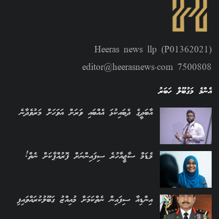
Heeras news llp (P01362021)
editor@heerasnews.com 7500808
އެންމެ މަގުބޫލް ހަބަރު
އާބަދީގެ ދެބައިކުޅަ އެއްބައި ވަރަށް އަވަހަށް މަރުވެދާނެ
މެޑަމް ސާޖީއާހުރެ ސިފައިންނަށް ފޮރުއްޕާކަށް ނެތް!
އިންޑިއާ ސިފައިން ނެތްކަމަށް މުއިއްޒު ގަބޫލުކުރައްވައިފި