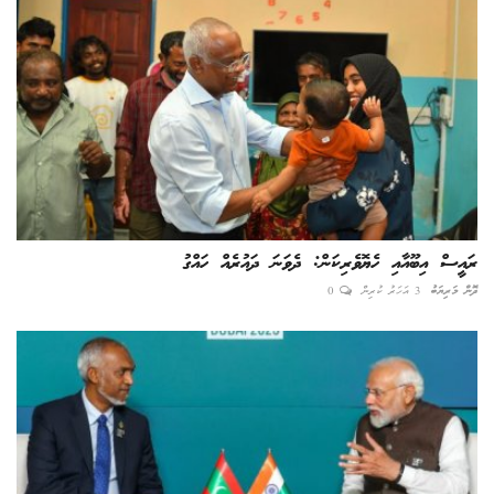
ރައީސް އިބޫއާއި ހެޔޮވެރިކަން: ދެވަނަ ދައުރެއް ހައްގު
ދޮން މަރިޔަބު
3 އަހަރު ކުރިން
0