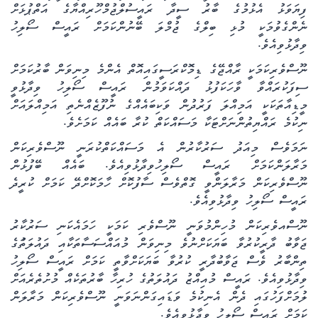
ފިޔަވަޅު އެޅުމުގެ ބާރު ސީދާ ރައީސުލްޖުމްހޫރިއްޔާގެ އަތްޕުޅަށް
ނެންގެވުމަކީ މުޅި ބިލްގެ ޖުމްލަ ބޭނުންކަމަށް ރައީސް ސޯލިހު
ވިދާޅުވިއެވެ.
ނޫސްވެރިކަމަކީ ރާއްޖޭގެ ޑިމޮކްރަސީގައިއޮތް އެންމެ މިނިވަން ބާރުކަމަށް
ސިފަކުރައްވާ ވާހަކަފުޅު ދައްކަވަމުން ރައީސް ސޯލިހު ވިދާޅުވީ
މީޑިއާތަކަކީ އަމިއްލަ ފަރުދުން ވަކިބައެއްގެ ނުފޫޒެއްނެތި އަމިއްލައަށް
ނިކުމެ ރައްޔިތުންނަށްޓަކާ މަސައްކަތް ކުރާ ބައެއް ކަމަށެވެ.
ނަމަވެސް މިއަދު ސަރުކާރުން އެ މަސައްކަތްކުރަނީ ނޫސްވެރިކަން
މަރާލަންކަމަށް ރައީސް ސޯލިހުވިދާޅުވިއެވެ. ބައެއް ބޭފުޅުން
ނޫސްވެރިކަން މަރާލަންވީ ގޮތްވެސް ސާފުކޮށް ހާމަކޮށްދޭ ކަމަށް ކުރީދެ
ރައީސް ސޯލިހު ވިދާޅުވިއެވެ.
ނޫސްއވެރިކަން މުހިންމުވަނީ ނޫސްވެރި ކަމަކީ ހަމައެކަނި ސަރުކާރު
ޖަވާބު ދާރީކުރުވާ ބަޔަކަށްނުވެ މިނިވަން މުއައްސަސާތަކާއި ދައުލަތަުގެ
ތިންބާރު ވެސް ޖަވާބުދާރީ ކުރުވާ ބަޔަކަށްވާތީ ކަމަށް ރައީސް ސޯލިހު
ވިދާޅުވިއެވެ. ރައީސް މުއިއްޒު ދައުލަތުގެ ހުރިހާ ބާރުތަކެއް މުށުތެރެއަށް
ލުމަށްފަހުގައި ދެން އެނިކުމެ ވަޑައިގަންނަވަނީ ނޫސްވެރިކަން މަރާލަން
ކަމަށް ރައީސް ސޯލިހު ވިދާޅުވިއެވެ.