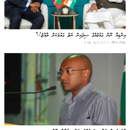
އިންޑިއާ ނޫން ގައުމެއްގެ ސިފައިން ނެތް ގައުމަކަށް ރާއްޖެ!؟
ނިއުސް ޑެސްކް
3 އަހަރު ކުރިން
0