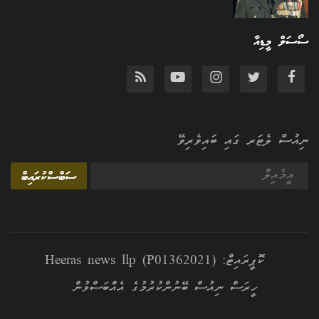
ސޯސަލް މީޑިއާ
ނިއުސް ލެޓަރ ގައި ބައިވެރިވޭ
ސަބްސްކުރައިބް
ކޮޕީރައިޓް: Heeras news llp (P01362021)
ހީރަސް ނިއުސް ބޭނުންކުރުމުގެ އެއްބަސްވުން