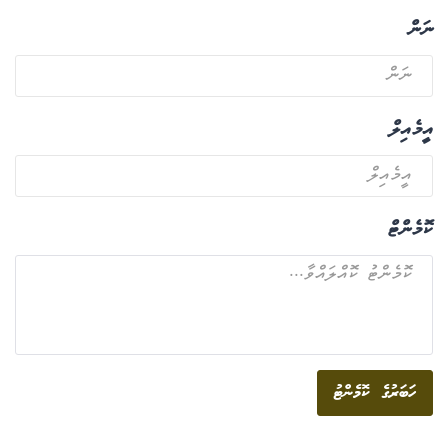
ނަން
އީމެއިލް
ކޮމެންޓް
ހަބަރުގެ ކޮމެންޓު