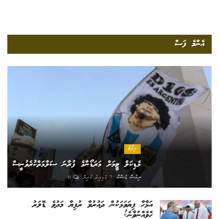
އެންމެ ފަސް
ރިޕޯޓް
މެޑިކަލް ޓީމަށް މަރަޑޯނާގެ ފުރާނަ ސަލާމަތްކުރެވުނީސް
ނިއުސް ޑެސްކް
7 ގަޑިއިރު ކުރިން
0
އަޅާހާ ފިޔަވަޅަކުން ދައުރުވާ ރުފިޔާ މަދުވެ ޑޮލަރު
ހެވެއްނުވާނެ!