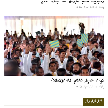
ޕްރައިމަރީން އަންނި ބަލިވެއްޖެ ކަން އިއުލާން ކޮށްފި
ހީރަސް
4 އަހަރު ކުރިން
0
ރައީސް ނަޝީދު ހުންނެވީ އެކްސްޕަޔަރވެފަ!
ހީރަސް
4 އަހަރު ކުރިން
0
ކޮމެންޓްތައް