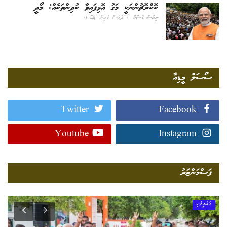
ކޮކްރޮޗުންނަކީ މަގު އޮޅިފައިވާ ކުދިންތަކެއް: މޯދީ
ނިއުސް ޑެސްކް
7 ދުވަސް ކުރިން
0
ސޯސަލް މީޑިއާ
Twitter
Facebook
Youtube
Instagram
ފަސްމަންޒަރު
ގައުމީވެށި