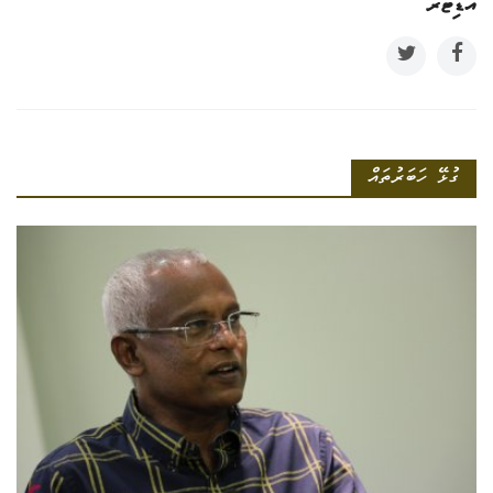
އެޑިޓަރ
ގުޅޭ ހަބަރުތައް