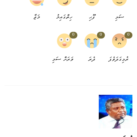
ސަޅި
ފޫހި
ހިތްގައިމު
މަޖާ
0
0
0
ރުޅިގަދަވެފަ
ދެރަ
ވަރަށް ސަޅި