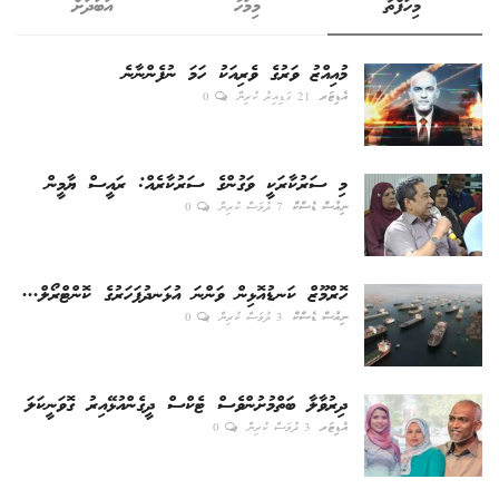
މިހަފްތާ
މިމަހު
އަބަދަށް
މުއިއްޒު ވަރުގެ ވެރިއަކު ހަމަ ނުފެންނާނެ
އެޑިޓަރ
21 ގަޑިއިރު ކުރިން
0
މި ސަރުކާރަކީ ވަގުންގެ ސަރުކާރެއް: ރައީސް ޔާމީން
ނިއުސް ޑެސްކް
7 ދުވަސް ކުރިން
0
ހޮރްމޫޒް ކަނޑުއޮޅިން ވަންނަ އުޅަނދުފަހަރުގެ ކޮންޓްރޯލް...
ނިއުސް ޑެސްކް
3 ދުވަސް ކުރިން
0
ދިރުވާލާ ބަތްމުށުންވެސް ޓެކްސް ދީގެންއުޅޭއިރު ގޮވަނީކަލަ
އެޑިޓަރ
3 ދުވަސް ކުރިން
0