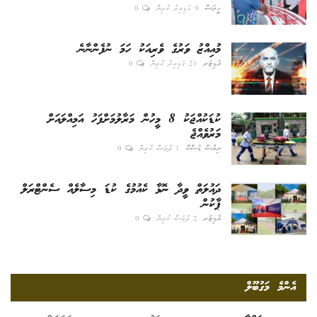
ހީރަސް
9 ގަޑިއިރު ކުރިން
0
މުއިއްޒު ވަރުގެ ވެރިއަކު ހަމަ ނުފެންނާނެ
އެޑިޓަރ
21 ގަޑިއިރު ކުރިން
0
ކުޑަކުއްޖަކު 8 މީހުން މަރާލުމަށްފަހު އަމިއްލައަށް
މަރުވެއްޖެ
ނިއުސް ޑެސްކް
1 ދުވަސް ކުރިން
0
ދައުލަތް ވީދާ ނޮޅާ ކެއުމުގެ ކުޑަ މިސާލެއް ސެންޓްރަލް
ޕާކުން
އެޑިޓަރ
2 ދުވަސް ކުރިން
0
އެންމެ މަގުބޫލް