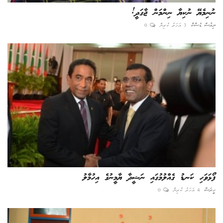
ނުނިމެޔޭ ނުކިޔާ ނިންމަން ޖާގަދީ!
ނިއުސް ޑެސްކް
3 އަހަރު ކުރިން
0
ފޯޅަވަހި ކަނޑު ގެއްލުމުގައި ނަޝީދާ ޔާމީނުގެ އިހުމާލު
ހީރަސް
4 އަހަރު ކުރިން
0