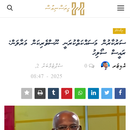
ރިޔާސަތު
ލޮގްއިން
ސަރުކާރުން މަސައްކަތްކުރަނީ ނޫސްވެރިކަން މަރާލަން:
ރެޖިސްޓަރ
ރައީސް ސޯލިހު
އެޑިޓަރ
0
ސެޕްޓެމްބަރު 2,
ހޯމް
2025 - 08:47
PHPTestPage2
PHPTestPage2
ރިޕޯޓް
އެޑިޓޯރިއަލް