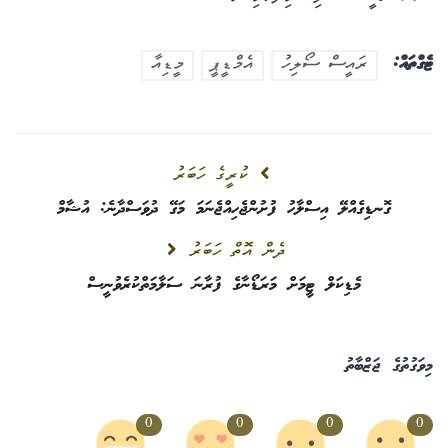
ޓެގްތައް:
ރައީސް ސޯލިހު
އެމްޑީޕީ
މީޑިއާ
ކުރީގެ ހަބަރު
ގޮނޑިގެއްލޭ އިސްލާހު ފުށުންޖެހިއްޖެނަމަ މަގޭ ދުވަސްދާނެ: އުޝާމް
ދެން އޮތް ހަބަރު
މެޑިކަލް ޓީމަށް މަރަޑޯނާގެ ފުރާނަ ސަލާމަތްކުރެވުނީސް
މިވަގުތުގެ ޖަޒްބާތު
0
0
0
0