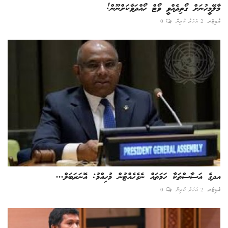
މާލޭމީހުނަށް ގޯތިދެއްވީ ވޯޓް ހޯއްދަވާކަށްނޫން!
އެޑިޓަރ
2 އަހަރު ކުރިން
0
އދގެ އަސާސްތަކާ ހަމަތައް ނެގެހެއްޓުން މުހިއްމު: އޮނަރަބަލް...
އެޑިޓަރ
2 އަހަރު ކުރިން
0