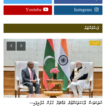
Youtube
Instagram
ފަސްމަންޒަރު
ތާރީހީހެކި
ނުތަނަވަސް ވާހަކަތަކަށްވުރެ މައްޗަށް ގުޅުން އުފުލިފައި...
ދިއ