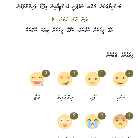
މަސްކިލޯއަކަށް 25ރ ނުދެވެނީ އެސްޓީއޯއިން މިފްކޯ ވަކިކޮށްލުމުން
ދެން އޮތް ހަބަރު
މަގޭ މީހަކަށް ނުވާނަމަ، ކަލޭގެ މީހަކަށް ވިޔަކަ ނުދޭނަން
މިވަގުތުގެ ޖަޒްބާތު
0
3
4
5
ސަޅި
ފޫހި
ހިތްގައިމު
މަޖާ
5
0
1