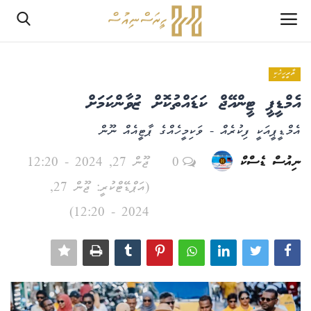
ތާރީހީހެކި
ލޮގްއިން
އެމްޑީޕީ ޓީންއޭޖް ކަޑައްތުކޮށް ޒުވާންކަމަށް
ރެޖިސްޓަރ
އެމްޑީޕީއަކީ ފިކުރެއް - ވަކިމީހެއްގެ ޕާޓީއެއް ނޫން
ހޯމް
ނިއުސް ޑެސްކް
0
ޖޫން 27, 2024 - 12:20
(އަޕްޑޭޓްކުރީ: ޖޫން 27,
PHPTestPage2
2024 - 12:20)
PHPTestPage2
ރިޕޯޓް
އެޑިޓޯރިއަލް