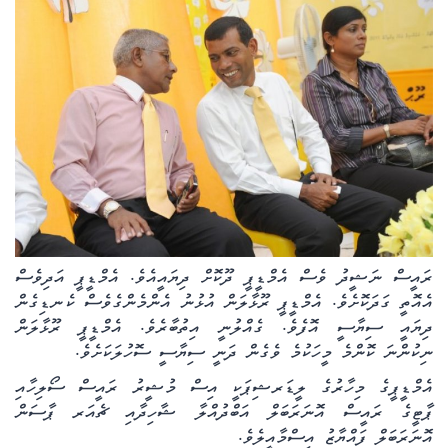
ރައީސް ނަޝީދު ވެސް އެމްޑީޕީ ދޫކޮށް ދިޔައީއެވެ. އެމްޑީޕީ އަދިވެސް
އެއޮތީ ގަދަކޮށެވެ. އެމްޑީޕީ ރޫޅާލަން އުޅުނު އެންމެންގެވެސް ކެނޑިގެން
ދިޔައީ ސިޔާސީ އޮފެވެ. ގެއްލުނީ އިތުބާރެވެ. އެމްޑީޕީ ރޫޅާލަން
ނިކުންނަ ކޮންމެ މީހަކުމެ ވެގެން ދަނީ ސިޔާސީ ސޮހުލަކަށެވެ.
އެމްޑީޕީގެ މިހާރުގެ ލީޑަރޝިޕަކީ އިސް މުޝީރު ރައީސް ސޯލިހާއި
ޕާޓީގެ ރައީސް އޮނަރަބަލް އަބްދުއްލާ ޝާހިދާއި ޗެއަރ ޕާސަން
އޮނަރަބަލް ފައްޔާޒު އިސްމާއީލެވެ.