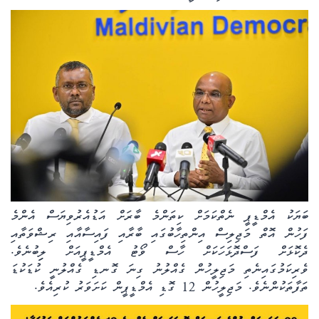
ބަޔަކު އެމްޑީޕީ ނެތްކަމަށް ކިތަންމެ ބާރަށް އަޑުއެރުވިޔަސް އެންމެ
ފަހުން އޮތް މަޖިލިސް އިންތިހާބުގައި ބާރާއި ފައިސާއާއި ރިޝްވަތާއި
ދެކޮޅަށް ފަސްދޮޅަހަކަށް ހާސް ވޯޓު އެމްޑީޕީއަށް ލިިބުނެވެ.
ވެރިކަމުގައިނެތި މަޖިލީހުން ގެއްލުނު ގިނަ ގޮނޑި ގެއްލުނީ ކުޑަކުޑަ
ތަފާތަކުންނެވެ. މަޖިލީހުން 12 ގޮޑި އެމްޑީޕީން ކަށަވަރު ކުރިއެވެ.