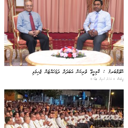
ނޮވެމްބަރ3 : ކާމިނީގޭ ވެރިކަން އަބަދަށް ދަމަހައްޓަން ޖެހިމަޅި
ހީރަސް
4 އަހަރު ކުރިން
0