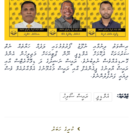
ރިޝްވަތު ދިނުމާއި ނުފޫޒު ފޯރުވުމުގައި ލަދެއް ހަޔާތެއް ނެތް
ސަރުކަރަކާ ދެކޮޅަށް އެމްޑީޕީ ނޫން ޕާޓީއަކަށް މަޖިލީހުން އެންމެ
ގޮނޑިއެއްވެސް ނުލިބުނެވެ. ރައީސް ނަޝީދުގެ ދަ ޑިމޮކްރެޓްސް އާއި
ރައީސް ޔާމީނުގެ ޕީއެންއެފް އާއި ރައީސް މައުމޫނުގެ އެމްއާރުއެމް ވެސް
ދިޔައީ ފަނުފުލުންނެވެ.
ޓެގްތައް:
އެމްޑީޕީ
ރައީސް ސޯލިހު
ކުރީގެ ހަބަރު