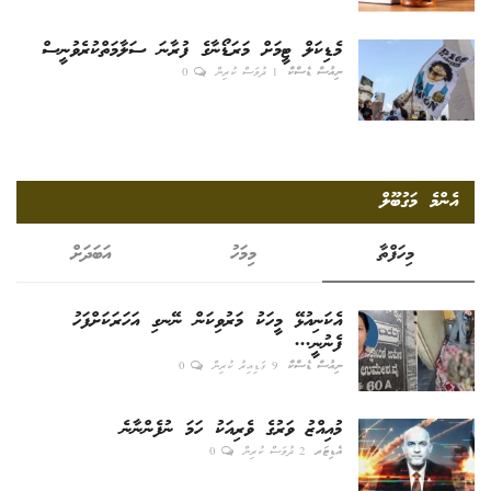
މެޑިކަލް ޓީމަށް މަރަޑޯނާގެ ފުރާނަ ސަލާމަތްކުރެވުނީސް
ނިއުސް ޑެސްކް
1 ދުވަސް ކުރިން
0
އެންމެ މަގުބޫލް
މިހަފްތާ
މިމަހު
އަބަދަށް
އެކަނިއުޅޭ މީހަކު މަރުވިކަން ނޭނގި އަހަރަކަށްފަހު
ފެނުނީ...
ނިއުސް ޑެސްކް
9 ގަޑިއިރު ކުރިން
0
މުއިއްޒު ވަރުގެ ވެރިއަކު ހަމަ ނުފެންނާނެ
އެޑިޓަރ
2 ދުވަސް ކުރިން
0