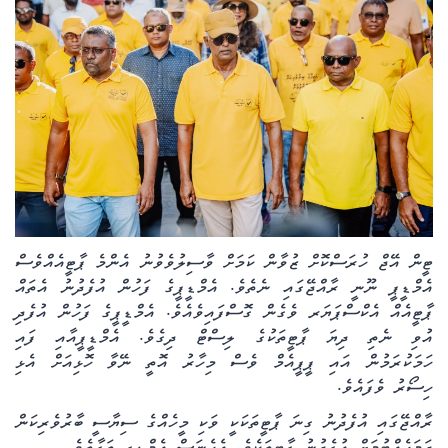
ކޮލަމް
ދޭސީ ހަބަރު
އަވަސްކަޅި
ބިދޭސީ ހަބަރު
ތަސްވީރު
ޓީން އޭޖް ހުރަސްކޮށް ޒުވާން ކަމަށް ވާސިލުވެވުނު އެންމެ ޕާޓީއެއްވެސް
އެމްޑީޕީ ނޫނީ ރާއްޖޭގައި ނެތެވެ. އެމްޑީޕީގެ ފަހުން އުފެދުނު އެތައް
ހަށިހެޔޮވެށި
ޕާޓީއެއް އެކްސްޕަޔަރ ވެގެން ގޮސްފައިވެއެވެ. އެމްޑީޕީގެ ފަހުން އުފެދި
އުވި ނެތި ދިޔަ ޕާޓީތަކުގެ ލިސްޓް ދިގެވެ. އެމްޑީޕީއާއި ފައި
ބަހަވީވެށި
ހަމަކުރަމުން އައި ޕީޕީއެމް ވެސް މިހާރު އޮތީ ނޭވާ ހޮޅިއަށް އެޅި
ހިސޯރު ވެފައެވެ.
ހީރަސްތަރި
ރާއްޖޭގައި އުފެދުނު ގިނަ ޕާޓީތަކަކީ ވަކި މީހެއްގެ ސިޔާސީ ބާރުވެރިކަން