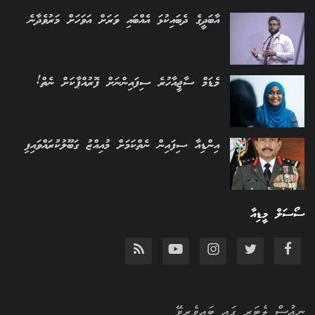
އާބަދީގެ ދެބައިކުޅަ އެއްބައި ވަރަށް އަވަހަށް މަރުވެދާނެ
މެޑަމް ސާޖީއާހުރެ ސިފައިންނަށް ފޮރުއްޕާކަށް ނެތް!
އިންޑިއާ ސިފައިން ނެތްކަމަށް މުއިއްޒު ގަބޫލުކުރައްވައިފި
ސޯސަލް މީޑިއާ
ނިއުސް ލެޓަރ ގައި ބައިވެރިވޭ