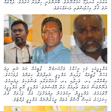
އައުމަކީ އުނދަގޫ ކަމެއްނޫނެވެ. ބޭނުންވަނީ ހިތްވަރާ ކެރުމެވެ. ދެގޮތެއް
ނުވެ ކުރާ އިހުލާސްތެރި މަސައްކަތެވެ.
އެމްޑީޕީއަކީ ވަކި މީހެއްގެ ވަށާއެނބުރޭ ޕާޓީއެއް ނަމަ ނެތި ދިޔަ
އެހެން ޕާޓީތައް ފަދައިން އެމްޑީޕީ ނެތިދާނެތާ ކިތަންމެ ދުވަހެކެވެ.
އިބްރާއާއި ޑރ. ވަހީދާއި ޑރ. މުނައްވަރާއި ވެސްވަކިވެ ދިޔައީއެވެ.
އެނޫންވެސް އެތައް ތަރިއެއް އަރާ އޮއްސުނެވެ. އެމްޑީޕީ އޮތީ އެމްޑީޕީގެ
ގޮތުގައެވެ. އެމްޑީޕީން ނިކުމެގެން ދިޔުމަށްފަހު އެއް ފަހަރަށް ވުރެ
ގިނަފަހަރު އައިސް ގޮސްވާ އެތައް ލީޑަރުންނެއް އެމްޑީޕީ ދުއްޓެވެ.