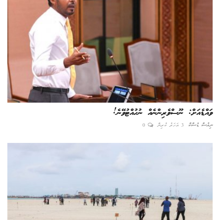
ވައްޑެއަށް: ނޫސްވެރިންނެއް ނުހުއްޓުވޭނެ!
ނިއުސް ޑެސްކް
3 އަހަރު ކުރިން
0