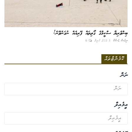
ބިންވެރިޔާ ސްކީމްގެ ގޯތިތައް ފޭރިއެއް ނުގަނެވޭނެ!
ނިއުސް ޑެސްކް
3 އަހަރު ކުރިން
0
ކޮމެންޓްތައް
ނަން
އީމެއިލް