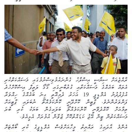
ރާއްޖެއަށް ސިޔާސީ އިސްލާހު ގެންނައުމުވިސްނުމުގައި މަސައްކަތްކުރި
އެތައް ބައެއްގެ މަސައްކަތާއި ގުރުބާނީގައި ގޯގޯ ލަތީފް އިސްކޮށްހުރެ
އުފެދުދުނު އެމްޑީޕީ 19 އަހަރު ދެމިއޮތީ ގިނަ ބައެއްގެ ހިއްވަރާ
ފަންވަރުންނެވެ. ޕާޓީން ކޮށްދޭނީ ކޮންކަމެއްތޯ ނުބަލައި ޕާޓީއަށް
ތިމާއަށް ކޮއްދެވޭނީ ކޮންކަމެއްތޯ ބަލައިގެން ބަޔަކު ކުރި ބުރަ
މަސައްކަތުން ޓީން އޭޖު ކަޑައްތުކޮށް ޒުވާން އުމުރަށް އެޅީއެވެ.
އެންމެ އާދައިގެ ރައްޔިތު މީހާއަށްވެސް އެމްޑީޕީގެ ކުރި ބޯއްޓަށް