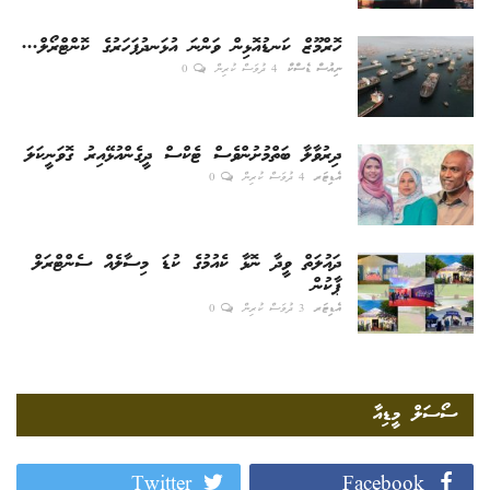
ހޮރްމޫޒް ކަނޑުއޮޅިން ވަންނަ އުޅަނދުފަހަރުގެ ކޮންޓްރޯލް...
ނިއުސް ޑެސްކް
4 ދުވަސް ކުރިން
0
ދިރުވާލާ ބަތްމުށުންވެސް ޓެކްސް ދީގެންއުޅޭއިރު ގޮވަނީކަލަ
އެޑިޓަރ
4 ދުވަސް ކުރިން
0
ދައުލަތް ވީދާ ނޮޅާ ކެއުމުގެ ކުޑަ މިސާލެއް ސެންޓްރަލް
ޕާކުން
އެޑިޓަރ
3 ދުވަސް ކުރިން
0
ސޯސަލް މީޑިއާ
Twitter
Facebook