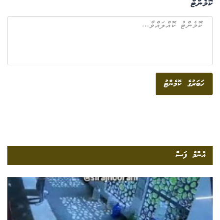
ކޮމެންޓް
ހަބަރުގެ ކޮމެންޓު
އެންމެ ފަސް