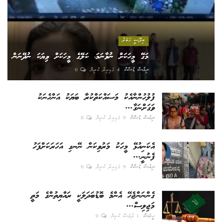
ބިދޭސީ ހަބަރު
މަގޭ މީހަކަށް ނުވާނަމަ، ކަލޭގެ މީހަކަށް ވިޔަކަ ނުދޭނަން
ނިއުސް ޑެސްކް
4 ގަޑިއިރު ކުރިން
0
ފުލުހުންނާއެކު މަސައްކަތްކުރާ ބަޔަކު އަންހެނަކު
ވަގަށްނަގާ...
ނިއުސް ޑެސްކް
9 ގަޑިއިރު ކުރިން
0
އެކަނިއުޅޭ މީހަކު މަރުވިކަން ނޭނގި އަހަރަކަށްފަހު
ފެނުނީ...
ނިއުސް ޑެސްކް
9 ގަޑިއިރު ކުރިން
0
ގެންނަންޖެހޭ އެންމެ ބޮޑުބަދަލަކީ ރައްޔިތުންގެ މަތީ
މަޖިލިސް...
ހީރަސް
1 ދުވަސް ކުރިން
0