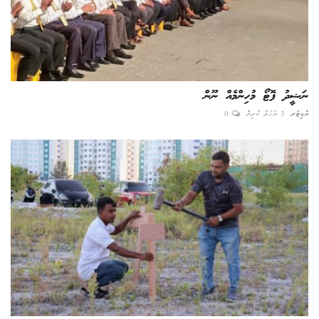
ނަޝީދު ފޮޓޯ މުހިންމެއް ނޫން
އެޑިޓަރ
3 އަހަރު ކުރިން
0