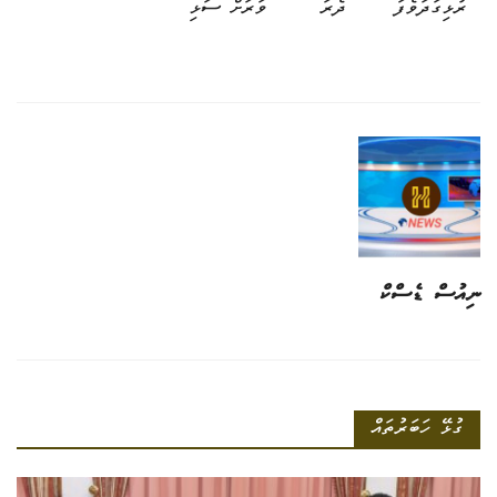
ރުޅިގަދަވެފަ
ދެރަ
ވަރަށް ސަޅި
ނިއުސް ޑެސްކް
ގުޅޭ ހަބަރުތައް