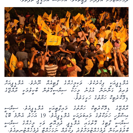
ދަމަހެއްޓުމަށް އުފެދުނު ޕާޓީތަކެވެ. އެހެނަސް އެމްޑީޕީ ތަފާތެވެ.
އެމްޑީޕީއަކީ ފިކުރެކެވެ. ވަކިމީހެއްގެ ޕާޓީއެއް ނޫނެވެ. އެމްޑީޕީއަށް
ވެރިވެ ގަންނަން އުޅުނު މީހަކު ސިޔާސީގޮތުން ބާކީވުމަކީ ރާއްޖޭގެ
ޑިމޮކްރެޓީކް ހަޔާތުގެ ހަގީގަތެވެ.
ރާއްޖޭގެ ޑިމޮކްރެޓިކް ހަޔާތުގެ މައިޕާޓީއަކީ އެމްޑީޕީއެވެ. ސިޔާސީ
އިސްލާހީ ހަރަކާތުގެ މައިބަދައަކީ އެމްޑީޕީއެވެ. 19 އަހަރު އެންމެ ބޮޑު
ސިޔާސީ ޕާޓީގެ ގޮތުގައި އެމްޑީޕީ ދެމިއޮތީ ވަކި މީހެއްގެ ސިޔާސީ
ބާރުވެރިކަން ދެމެހެއްޓުމަށްވުރެ ފިކުރެއް ނަގަހައްޓާ ދެމެހެއްޓުނީތީއެވެ.