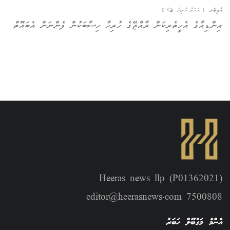
އެޑިޓަރ
1 އަހަރު ކުރިން
0
ނިއު
އިންޑިއާގެ އެހީތެރިކަން ރާއްޖޭގެ ހުރިހާ ހިސާބަކުން ފެންނަން އެބައޮތް
Heeras news llp (P01362021)
editor@heerasnews.com 7500808
އެންމެ މަގުބޫލް ހަބަރު