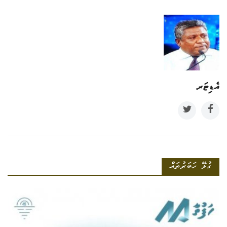
އެޑިޓަރ
ގުޅޭ ހަބަރުތައް