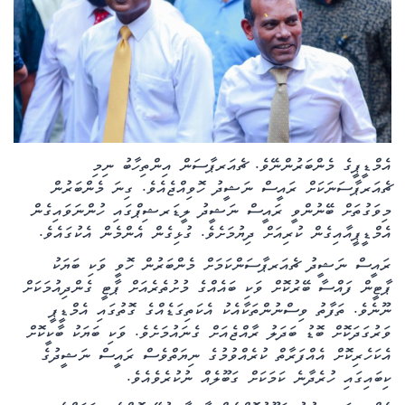
ކޮލަމް
ދޭސީ ހަބަރު
އަވަސްކަޅި
އެމްޑީޕީގެ މެންބަރުންނޭވެ. ޗެއަރޕާސަން އިންތިހާބު ނިމި
ބިދޭސީ ހަބަރު
ޗެއަރޕާސަނަކަށް ރައީސް ނަޝީދު ހޮވިއްޖެއެވެ. ގިނަ މެންބަރުން
މިވަގުތަށް ބޭނުންވީ ރައީސް ނަޝީދު ލީޑަރޝިޕްގައި ހުންނަވައިގެން
ތަސްވީރު
އެމްޑީޕީއާއިގެން ކުރިއަށް ދިޔުމަށެވެ. ގުޅިގެން އެންމެން އެކުގައެވެ.
ރައީސް ނަޝީދު ޗެއަރޕާސަންކަމަށް މެންބަރުން ހޮވީ ވަކި ބަޔަކު
ހަށިހެޔޮވެށި
ޕާޓީން ފައްސާ ބޭރުކޮށް ވަކި ބައެއްގެ މުށުތެރެއަށް ޕާޓީ ގެންދިއުމަކަށް
ނޫނެވެ. ތަފާތު ވިސްނުންތަކާއެކު އެކަތިގަޑެއްގެ ގޮތުގައި އެމްޑީޕީ
ބަހަވީވެށި
ވަރުގަދަކޮށް ބޮޑު ބަދަލު ރާއްޖެއަށް ގެނައުމަށެވެ. ވަކި ބަޔަކު ބާކީކޮށް
އެކަހެރިކޮށް އެއްފަރާތް ކުރެއްވުމުގެ ނިޔަތްވެސް ރައީސް ނަޝީދުގެ
ހީރަސްތަރި
ކިބައިގައި ހުރެދާނެ ކަމަކަށް ގަބޫލެއް ނުކުރެވެއެވެ.