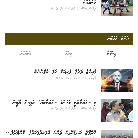
މަރުވެއްޖެ
ނިއުސް ޑެސްކް
1 ދުވަސް ކުރިން
0
އެންމެ މަގުބޫލް
މިހަފްތާ
މިމަހު
އަބަދަށް
މުއިއްޒު ވަރުގެ ވެރިއަކު ހަމަ ނުފެންނާނެ
އެޑިޓަރ
23 ގަޑިއިރު ކުރިން
0
މި ސަރުކާރަކީ ވަގުންގެ ސަރުކާރެއް: ރައީސް ޔާމީން
ނިއުސް ޑެސްކް
7 ދުވަސް ކުރިން
0
ހޮރްމޫޒް ކަނޑުއޮޅިން ވަންނަ އުޅަނދުފަހަރުގެ ކޮންޓްރޯލް...