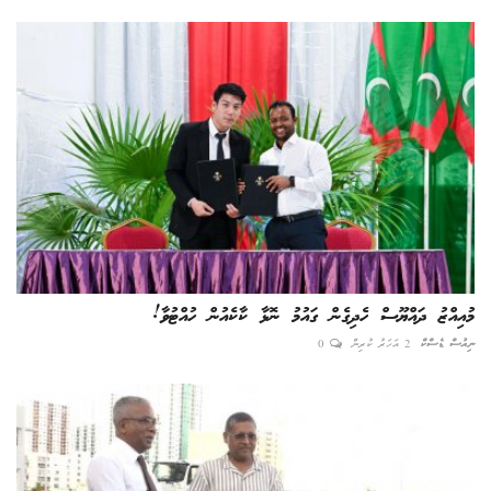
މުއިއްޒު ދައްޔޫސް ހެދިގެން ގައުމު ނޮޅާ ކާކެއުން ހުއްޓުވާ!
ނިއުސް ޑެސްކް
2 އަހަރު ކުރިން
0