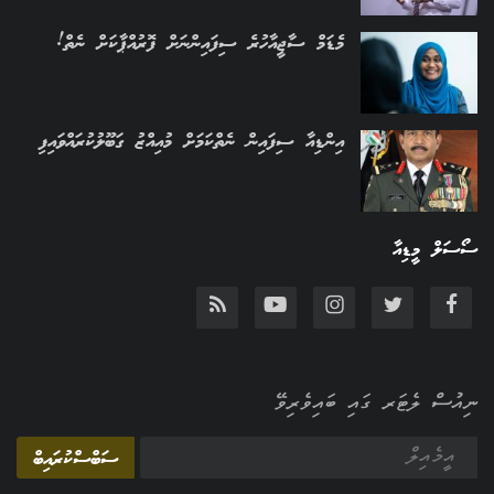
މެޑަމް ސާޖީއާހުރެ ސިފައިންނަށް ފޮރުއްޕާކަށް ނެތް!
އިންޑިއާ ސިފައިން ނެތްކަމަށް މުއިއްޒު ގަބޫލުކުރައްވައިފި
ސޯސަލް މީޑިއާ
ނިއުސް ލެޓަރ ގައި ބައިވެރިވޭ
ސަބްސްކުރައިބް