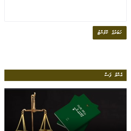
ހަބަރުގެ ކޮމެންޓު
އެންމެ ފަސް