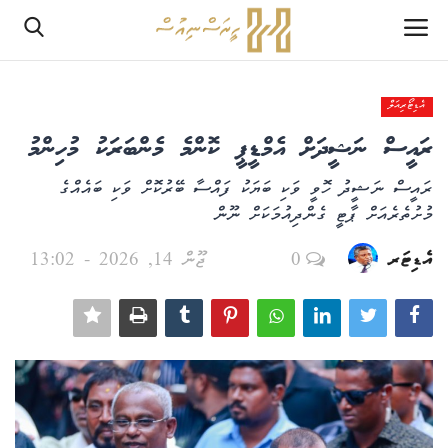
އެޑިޓޯރިއަލް
ލޮގްއިން
ރައީސް ނަޝީދަށް އެމްޑީޕީ ކޮންމެ މެންބަރަކު މުހިންމު
ރެޖިސްޓަރ
ރައީސް ނަޝީދު ހޮވީ ވަކި ބަޔަކު ފައްސާ ބޭރުކޮށް ވަކި ބައެއްގެ
މުށުތެރެއަށް ޕާޓީ ގެންދިއުމަކަށް ނޫން
ހޯމް
އެޑިޓަރ
0
ޖޫން 14, 2026 - 13:02
PHPTestPage2
PHPTestPage2
ރިޕޯޓް
އެޑިޓޯރިއަލް