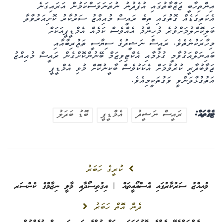
އިންތިހާބީ ޖަޒްބާތުގައި އުފެދުނު ނުތަނަވަސްކަމުން އަރައިގަނެ
އެކަތިގަޑެއް ގޮތުގައި ތިބެ ރައީސް މުއިއްޒު ސަރުކާރު ކޮށިއަރުވާލާ
ބަލިކޮށްލުމަށްވުރެ މުހިންމު އެއްވެސް ކަމެއް އެމްޑީޕީއަކަށް
މިހާރަކުނެތެވެ. ރައީސް ނަޝީދުގެ ސިޔާސީ ތަޖުރިބާއާއި
ބައިނަލްއަގުވާމީ ގުޅުމާއި އެކްޓިވިޒަމް ބޭނުންކޮށްގެން ރައީސް މުއިއްޒު
ޖަވާބުދާރީ ކުރުވުމަށް އެކަކުވެސް ބާކީނުކޮށް މުޅި އެމްޑީޕީ
އަތުގުޅާލަންވީ ވަގުތަކީމިއެވެ.
ޓެގްތައް:
ރައީސް ނަޝީދު
އެމްޑީޕީ
ބޮޑު ބަދަލު
ކުރީގެ ހަބަރު
މުއިއްޒު ސަރުކާރުގައި އެސްއޯއީތައް | އިގުތިސޯދާއި މާލީ ނިޒާމްގެ ކެންސަރ
ދެން އޮތް ހަބަރު