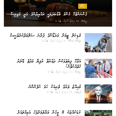
ރިޕޯޓް
ގެންނަންޖެހޭ އެންމެ ބޮޑުބަދަލަކީ ރައްޔިތުންގެ މަތީ މަޖިލިސް...
ހީރަސް
50 މިނެޓު ކުރިން
0
މެޑިކަލް ޓީމަށް މަރަޑޯނާގެ ފުރާނަ ސަލާމަތްކުރެވުނީސް
ނިއުސް ޑެސްކް
9 ގަޑިއިރު ކުރިން
0
އަޅާހާ ފިޔަވަޅަކުން ދައުރުވާ ރުފިޔާ މަދުވެ ޑޮލަރު
ހެވެއްނުވާނެ!
ހީރަސް
11 ގަޑިއިރު ކުރިން
0
މުއިއްޒު ވަރުގެ ވެރިއަކު ހަމަ ނުފެންނާނެ
އެޑިޓަރ
23 ގަޑިއިރު ކުރިން
0
ކުޑަކުއްޖަކު 8 މީހުން މަރާލުމަށްފަހު އަމިއްލައަށް