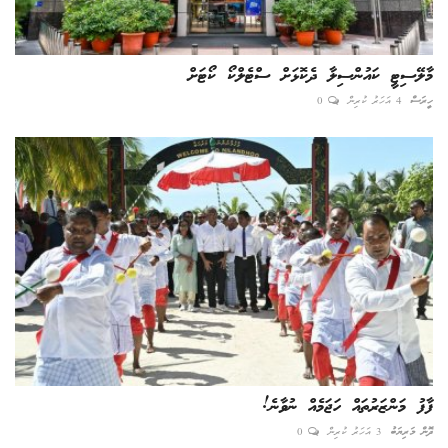
މާލޭސިޓީ ކައުންސިލާ ދެކޮޅަށް ސްޓެލްކޯ ކޯޓަށް
ހީރަސް
4 އަހަރު ކުރިން
0
ފާފު މަންޒަރުތައް ހަޖަމެއް ނުވާނެ!
ދޮން މަރިޔަބު
3 އަހަރު ކުރިން
0