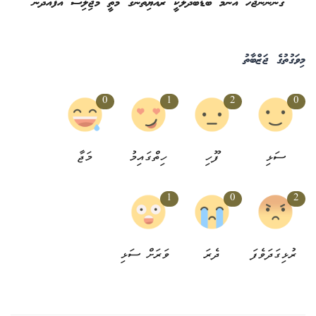
ގެންނަންޖެހޭ އެންމެ ބޮޑުބަދަލަކީ ރައްޔިތުންގެ މަތީ މަޖިލިސް އުފެއްދުން
މިވަގުތުގެ ޖަޒްބާތު
0
1
2
0
ސަޅި
ފޫހި
ހިތްގައިމު
މަޖާ
1
0
2
ރުޅިގަދަވެފަ
ދެރަ
ވަރަށް ސަޅި