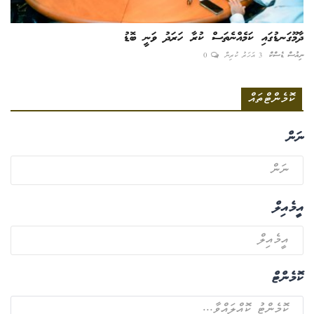
ދާމޫގަނޑުގައި ކަމެއްނެތަސް ކުރާ ހަރަދު ވަނީ ބޮޑު
ނިއުސް ޑެސްކް
3 އަހަރު ކުރިން
0
ކޮމެންޓްތައް
ނަން
އީމެއިލް
ކޮމެންޓް