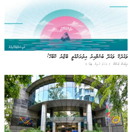
ވައުދެކޭ ވައުދޭ ބުނެލާއިރު އިތުރަށްއެވީ ބޭޒާރު ކޮބާހޭ!
ނިއުސް ޑެސްކް
2 އަހަރު ކުރިން
0