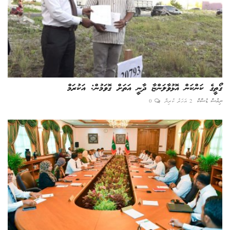
ގޯތީގެ ކަންކަން އޮޅުވާލަންޏާ ދާނީ އަތަށް ގޮވަމުން: އަކުރަމް
ނިއުސް ޑެސްކް
2 އަހަރު ކުރިން
0