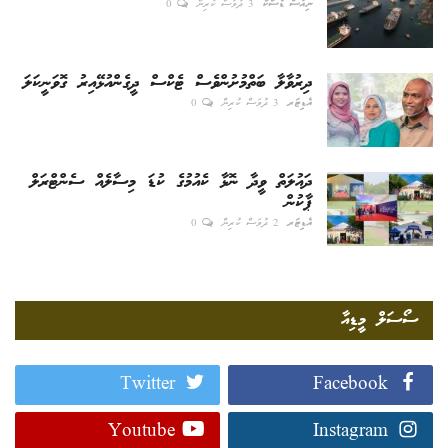
ނިއުސް ޑެސްކް
3 ދުވަސް ކުރިން
0
ދިރުވާލާ ބަތްމުށުންވެސް ޓެކްސް ދީގެންއުޅޭއިރު ގޮވަނީކަލަ
އެޑިޓަރ
3 ދުވަސް ކުރިން
0
ދައުލަތް ވީދާ ނޮޅާ ކެއުމުގެ ކުޑަ މިސާލެއް ސެންޓްރަލް
ޕާކުން
އެޑިޓަރ
2 ދުވަސް ކުރިން
0
ސޯސަލް މީޑިއާ
Twitter
Facebook
Youtube
Instagram