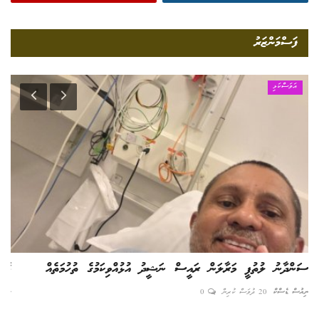
ފަސްމަންޒަރު
ހަށިހެޔޮވެށި
މެސީ | ވޯލްޑްކަޕަށް ފަހު ކުޅުނު ފުރަތަ މެޗުގައި ވެސް ތަފާތެއް...
ފަސ
ނިއުސް ޑެސްކް
6 ދުވަސް ކުރިން
0
އެޑިޓ
އިންޓަރ މިއާމީ އާއި ކޮލަމްބަސް ކްރޫ 2 - 2 އެއްވަރު