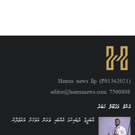
Heeras news llp (P01362021)
editor@heerasnews.com 7500808
އެންމެ މަގުބޫލް ހަބަރު
އާބަދީގެ ދެބައިކުޅަ އެއްބައި ވަރަށް އަވަހަށް މަރުވެދާނެ