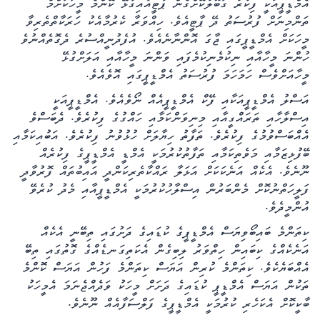
އެމްޑީޕީއަކީ ފިކުރު ގަބޫލުކޮށްގެން ޕާޓީއާއިގުޅޭ ކޮންމެ މީހަކަށްމެ
ތަންމިނަށް ފުރުސަތު ދޭ ޕާޓީއެވެ. ހިއްވަރާ ކެރުމާއެކު ހަރަކާތްތެރިވާ
މީހަކަށް އެމްޑީޕީގައި ޖާގަ އޮންނާނެއެވެ. އުފެދުނީއްސުރެ ދެގޮތެއްނުވެ
ހުންނަ މީހާއާއި ނިކުމެނިކުމެފައި ވަންނަ މީހާއާއި އަލަށްގުޅޭ
މީހާއަށްވެސް ހަމަހަމަ ފުރުސަތު އެމްޑީޕީގައި އޮވެއެވެ.
އަސްލު އެމްޑީޕީއަކާއި ފޭކް އެމްޑީޕީއެއް ނޯވެއެވެ. އެމްޑީޕީއަކީ
އިސްލާހާއި ތަރައްގީއާއި މިނިވަންކަމާއި ހައްގުގެ ފިކުރެވެ. ދެބަސްވެ
އެއްބަސްވުމުގެ ފިކުރެވެ. ތަފާތު ހިޔާލަށް ހުޅުވުނު ފިކުރެވެ. އަބުއިކަމާއި
ބޭފުޅިޒަމާއި މަވެތިކަމާއި ތަފާތުކުރުމަކީ އެމްޑީ އެމްޑީޕީގެ ފިކުރެއް
ނޫނެވެ. އެކެއް އަނެކަކަށް އަޅަލާ ރައްކާތެރިކަންދީ އައިބުތައް ފޮރުވާދީ
ފަލީހަތްނުކޮށް މެންބަރުން އިސްލާހުކުރުމަކީ އެމްޑީޕީއާއި މެދު ކުރެވޭ
އުންމީދެވެ.
ކިތަންމެ ބައިބޯވިޔަސް އެމްޑީޕީގެ ކުޑައިގެ ދަށުގައި ތިބޭނީ އެކެއް
އަނެކެއްގެ ކިބައިން ހިތްވަރު ލިބިގެން އެކަތިގަނޑެއްގެ ގޮތުގައި ތިބޭ
އެއްބަޔެކެވެ. ކިތަންމެ ކުރިން އަޔަސް ކިތަންމެ ފަހުން އަޔަސް ކޮންމެ
ތަކުން އަޔަސް އެމްޑީޕީ ކުޑައިގެ ދަށަށް މީހަކު ވަދެއްޖެނަމަ އެމީހަކު
ބާކީކޮށް އެކަހެރި ކުރުމަކީ އެމްޑީޕީގެ ފަލްސަފާއެއް ނޫނެވެ.