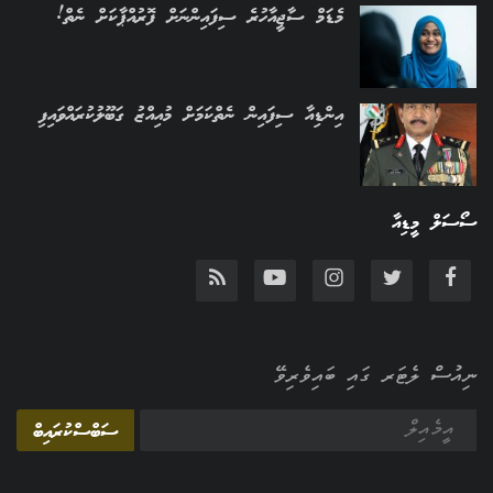
މެޑަމް ސާޖީއާހުރެ ސިފައިންނަށް ފޮރުއްޕާކަށް ނެތް!
އިންޑިއާ ސިފައިން ނެތްކަމަށް މުއިއްޒު ގަބޫލުކުރައްވައިފި
ސޯސަލް މީޑިއާ
ނިއުސް ލެޓަރ ގައި ބައިވެރިވޭ
ސަބްސްކުރައިބް