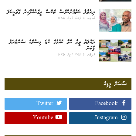
ދިރުވާލާ ބަތްމުށުންވެސް ޓެކްސް ދީގެންއުޅޭއިރު ގޮވަނީކަލަ
އެޑިޓަރ
4 ދުވަސް ކުރިން
0
ދައުލަތް ވީދާ ނޮޅާ ކެއުމުގެ ކުޑަ މިސާލެއް ސެންޓްރަލް
ޕާކުން
އެޑިޓަރ
3 ދުވަސް ކުރިން
0
ސޯސަލް މީޑިއާ
Twitter
Facebook
Youtube
Instagram