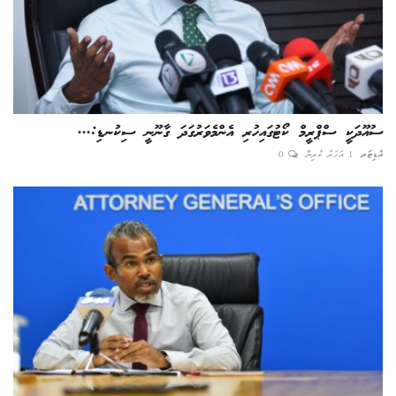
ސުއޫދަކީ ސްޕްރީމް ކޯޓުގައިހުރި އެންމެވަރުގަދަ ގާނޫނީ ސިކުނޑި:...
އެޑިޓަރ
1 އަހަރު ކުރިން
0