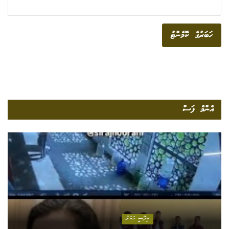
ހަބަރުގެ ކޮމެންޓު
އެންމެ ފަސް
ބިދޭސީ ހަބަރު