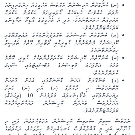
(ނ) ބުނާގޮތުން ކޮމިޝަނުން އެއްވެސް ތަހުގީގެއް ހިންގައިފިނަމަ
ނުވަތަ އެއްވެސް ހެކިބަހެއް ހޯދައިފިނަމަ އަކުރުން އަކުރަށް
ޔައުމިއްޔާ ކުރަންވާނެއެވެ. އަދި އެ ތަހުގީގުގެ އޯޑިއޯ ރެކޯޑިންގ
ބަލަހައްޓަންވާނެއެވެ.
(ރ) ބުނާގޮތުން ކޮމިޝަނުގެ ބައްދަލުވުންތަކުގެ ޔައުމިއްޔާގައި
ކޮމިޝަނުގެ މެންބަރުންގެ ހާޒިރީއާއި ވޯޓުދިން ގޮތުގެ ތަފްސީލު
ހިމަނަންވާނެއެވެ.
(ބ) ބުނާގޮތުން ކޮމިޝަނުގެ ބައްދަލުވުންތަކުގެ ހާޒިރީ ކޮންމެ
މަހަކު އެއްފަހަރު ކޮމިޝަނުގެ ވެބްސައިޓުގައި ޝާއިއު
ކުރަންވާނެއެވެ.
(ޅ) ބުނާގޮތުން އެހެން ގާނޫނެއްގައި އެހެން ގޮތަކަށް
އޮތްނަމަވެސް މި މާއްދާގެ (ހ) އަދި (ނ) ގައިވާ
ލިޔެކިޔުންތަކާއި ރެކޯޑިންގތައް މަދުވެގެން 10 (ދިހައެއް)
އަހަރުދުވަސް ވަންދެން ކޮމިޝަނުން ރައްކާތެރިކަމާއެކު
ބަލަހައްޓަންވާނެއެވެ.
ނަމަވެސް ސިވިލް ސަރވިސް ކޮމިޝަނުން އަމަލުކުރަމުން ދަނީ މި
ގާނޫނާއި އަދި މި މާއްދާއާވެސް ކަނޑައެޅިގެން ހިލާފަށެވެ. ދައުލަތުގެ