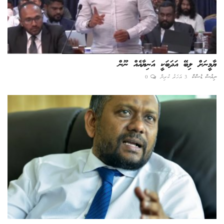
ޔާމީނަށް ލިބޭ އަދަބަކީ އަނިޔާއެއް ނޫން
ނިއުސް ޑެސްކް
3 އަހަރު ކުރިން
0