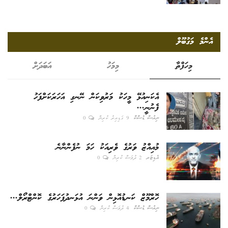
އެންމެ މަގުބޫލް
މިހަފްތާ
މިމަހު
އަބަދަށް
އެކަނިއުޅޭ މީހަކު މަރުވިކަން ނޭނގި އަހަރަކަށްފަހު
ފެނުނީ...
ނިއުސް ޑެސްކް
9 ގަޑިއިރު ކުރިން
0
މުއިއްޒު ވަރުގެ ވެރިއަކު ހަމަ ނުފެންނާނެ
އެޑިޓަރ
2 ދުވަސް ކުރިން
0
ހޮރްމޫޒް ކަނޑުއޮޅިން ވަންނަ އުޅަނދުފަހަރުގެ ކޮންޓްރޯލް...
ނިއުސް ޑެސްކް
4 ދުވަސް ކުރިން
0