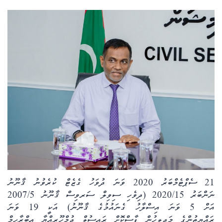
ކޮލަމް
ދޭސީ ހަބަރު
އަވަސްކަޅި
ބިދޭސީ ހަބަރު
ތަސްވީރު
ހަށިހެޔޮވެށި
ބަހަވީވެށި
21 ސެޕްޓެމްބަރު 2020 ވަނަ ދުވަހު ގެޒެޓް ކުރެވުނު ޤާނޫނު
ނަންބަރު 2020/15 (ދިވެހި ސިވިލް ސަރވިސް ޤާނޫނު 2007/5
ހީރަސްތަރި
އަށް 5 ވަނަ އިސްލާހު ގެނައުމުގެ ޤާނޫނު) އަކީ 19 ވަނަ
ރައްޔިތުންގެ މަޖިލީހުން ފާސްކޮށް ރައީސުލް ޖުމްހޫރިއްޔާ އިބްރާހިމް