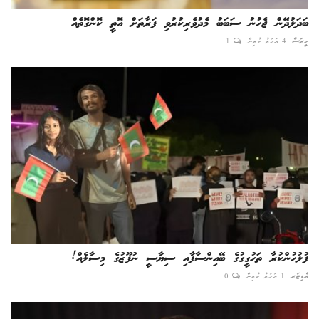
ބަދަލުދޭން ޖެހުނު ސަބަބު މެދުވެރިކުރުވި ފަރާތަށް އޮތީ ކޮންގޮތެއް
ހީރަސް
4 އަހަރު ކުރިން
1
ފުލުހުންކުރާ ތަހުގީގުގެ ބޭއިންސާފާއި ސިޔާސީ ނުފޫޒުގެ މިސާލެއް!
އެޑިޓަރ
1 އަހަރު ކުރިން
0