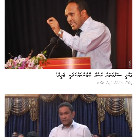
ގައުމީ ސަލާމަތަށް އެންމެ ބޮޑުނުރައްކަލަކީ ޖަމީލު!
ހީރަސް
4 އަހަރު ކުރިން
0