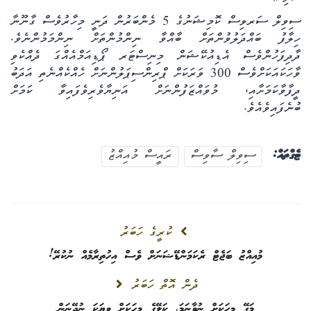
ސިވިލް ސަރވިސް ކޮމިޝަނުގެ 5 މެންބަރުން ދަނީ މިހާރުވެސް ގާނޫނާ
ހިލާފު ބައްދަލުވުންތަށް ބާއްވާ ނިންމުންތަށް ނިންމަމުންނެވެ.
ދާދިފަހުންވެސް އެޑިއުކޭޝަން މިނިސްޓަރ ޕޯޑިއަމްއެއްގަ ދެއްކެވި
ވާހަކައަކަށްވެސް 300 ވަރަކަށް ޕްރިންސިޕަލުންނަށް ހެއްކެއްނެތި އަދަބު
ދީފާވާކަމަށާއި، މުވައްޒަފުންނަށް އަނިޔާވެރިވެފައިވާ ކަމަށް
ބުނެފައިވެއެވެ.
ޓެގްތައް:
ސިވިލް ސާވިސް
ރައީސް މުއިއްޒު
ކުރީގެ ހަބަރު
މުއިއްޒު ބަޖެޓް ރެކަމަންޑޭޝަނަށް ވެސް އިހުތިރާމެއް ނުކުރޭ!
ދެން އޮތް ހަބަރު
މަގޭ މީހަކަށް ނުވާނަމަ، ކަލޭގެ މީހަކަށް ވިޔަކަ ނުދޭނަން