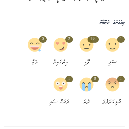
މިވަގުތުގެ ޖަޒްބާތު
0
2
-19
1
ސަޅި
ފޫހި
ހިތްގައިމު
މަޖާ
1
0
1
ރުޅިގަދަވެފަ
ދެރަ
ވަރަށް ސަޅި