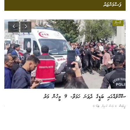
ފަސްމަންޒަރު
އޭސިޔާ
ސްކޫލެއްގައި ބަޑީގެ ދެވަނަ ހަމަލާ- 9 މީހުން މަރު
112 ޝަހީދުންގެ ބޮޑު ޖަނާޒާ
ހީރަސް
4 މަސް ކުރިން
0
ނިއު
ދިނ