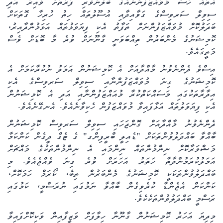
އެތައް ހާސް މުވައްޒަފުންނެއްގެ ބެލެނެވެރި ފަރާތަށް ވާއިރު އަދި
ސިވިލް ސަރވިސްގެ ގަވާއިދާއި އުސޫލުތައް ހިތު ހުރިހާ ގޮތަކަށް
ބަދަލުކޮށް މުވައްޒަފުންނަށް ތަފާތު އެކި ފިޔަވަޅުތައް އަޅަމުންދާއިރު،
ކޮމިޝަނުގެ މެންބަރުން ތިއްބަވަނީ ގާނޫނަށް ވުރެ މާ ބޮޑަށް ވެސް
މަތީގައެވެ.
އިސްވެ ދެންނެވުނު މާއްދާއަށް އެ ކޮމިޝަނުން އަމަލު ނުކުރާކަމަށް އެ
ކޮމިޝަނުގެ ގިނަ މުވައްޒަފުންނާއި ސިވިލް ސަރވިސްގެ އެކި
އިދާރާތަކުގައި މަސައްކަތްކުރާ މުއައްޒަފުންނާއި އަދި އެ ކޮމިޝަނުން
އެކި ފިޔަވަލުތައް އަޅާފައިވާ މުވައްޒަފުން ހެކިވާނެއެވެ. އެނގޭނެއެވެ.
ދެންނެވުނު މާއްދާއަށް ގޮންޖަހައި ސިވިލް ސަރވިސް ކޮމިޝަނުން
ބާއްވާ ބައްދަލުވުންތަކަށް "ޑެއިލީ ބްރީފިންގ" ގެ ޓެގް ދީގެން ކަންކަމާ
މަޝްވަރާކޮށް ނިންމުންތައް ނިންމައި އެ ނިންމުންތަކުގެ މައްޗަށް
އަމަލުކުރަމުންދާތާ ހަތަރު އަހަރަށް ވުރެ ގިނަ ވެއްޖެއެވެ. މި
ބައްދަލުވުންތަކަކީ ކޮމިޝަނުގެ މެންބަރުން ތިބެ، ކޯރަމް ހަމަކޮށް،
ކަންކަން އެޖެންޑާ ކުރެވިގެން ބާއްވާ ނަމުގައި ނުރަސްމީ، ކަމުގައި
ރަސްމީ ބައްދަލުވުންތަކެކެވެ.
މިދިޔަ އަހަރު ކޮމިޝަނުން ގާނޫނާ ހިލާފަށް ވަޒީފާއިން ވަކިކޮށްފައިވާ