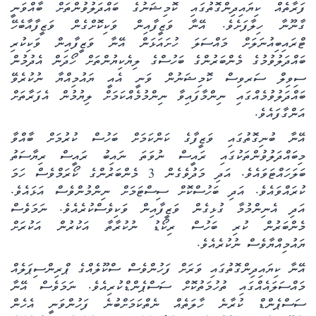
ފަރާތެއް ކިޔައިދިންގޮތުގައި ކޮމިޝަނުގެ ބައްދަލުވުންތަށް ބާއްވަނީ
ގާނޫނާ ހިލާފަށެވެ. އޭނާ ވަޒީފާއިން ވަކިކޮށްގެން ވަޒީފާއާބެހޭ
ޓްރައިބިއުނަލަށް މައްސަލަ ހުށައަޅަން އޭނާ ވަޒީފާއިން ވަކިކުރި
ބައްދަލުވުމުގެ މެންބަރުންގެ ބަހުސްގެ ލިޔެކިޔުންތަށް ހޯދަން އެދުމުން
ސިވިލް ސަރވިސް ކޮމިޝަނުން ވަނީ އެއީ ޔައުމިއްޔާ ނުކުރެވޭ
ބައްދަލުވުމެއްގައި ނިންމާފައިވާ ނިންމުމެއްކަމަށް ލިޔުމުން އެފަރާތަށް
އަންގާފައެވެ.
އޭނާ ބުނިގޮތުގައި ވަޒީފާގެ ކަންކަމަށް ބަހުސް ކުރުމަށް ބާއްވާ
މިބައްދަލުވުންތަކުގައި ރައީސް ނުވަތަ ނައިބު ރައީސް ރިޔާސަތު
ބަލަހައްޓަވައެވެ. އަދި މަދުވެގެން 3 މެންބަރުންގެ ކޯރަމްވެސް ހަމަ
ކުރައްވައެވެ. އަދި ބަހުސްކޮށް ސިސްޓަމަށް ނިންމުންވެސް އަޅައެވެ.
އަދި އެނިންމުމާ ގުޅިގެން ވަޒީފާއިން ވަކިވެސްކުރެއެވެ. ނަމަވެސް
މެންބަރުން ކުރި ބަހުސް ރިކޯޑު ނުކުރާތާ އަކުރުން އަކުރަށް
ޔައުމިއްޔާވެސް ނުކުރެއެވެ.
އޭނާ ކިޔައިދިންގޮތުގައި ވަރަށް ފަހުންވެސް ސްކޫލެއްގެ ޕްރިންސިޕަލެއް
މައްސަލައެއްގައި ތުހުމަތުކޮށް ސަސްޕެންޑްކުރިއެވެ. ނަމަވެސް އޭނާ
ސަސްޕެންޑް ކުރާނެ ހާލަތެއް ނެތްކަމަށްބުނެ ފަހުންވަނީ އެހެން