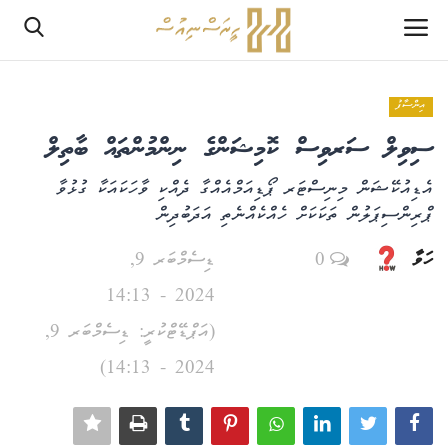
އިންސާފު
ލޮގްއިން
ސިވިލް ސަރވިސް ކޮމިޝަންގެ ނިންމުންތައް ބާތިލް
ރެޖިސްޓަރ
އެޑިއުކޭޝަން މިނިސްޓަރ ޕޯޑިއަމްއެއްގާ ދެއްކި ވާހަކައަކާ ގުޅުވާ
ޕްރިންސިޕަލުން ތަކަކަށް ހެއްކެއްނެތި އަދަބުދިން
ހޯމް
ހަވާ
0
ޑިސެމްބަރ 9,
PHPTestPage2
2024 - 14:13
(އަޕްޑޭޓްކުރީ: ޑިސެމްބަރ 9,
PHPTestPage2
2024 - 14:13)
ރިޕޯޓް
އެޑިޓޯރިއަލް