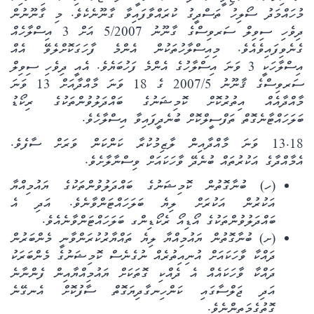
މުހައްމަދު ސޯލިހު ތަސްދީގު ކުރައްވާފައިވާ ގާނޫނެކެވެ. މި ގާނޫނުން
ދިވެހި ސިވިލް ސަރވިސްގެ ގާނޫނު 5/2007 އަށް 3 އިސްލާހެއް
ގެނެވިފައިވެއެވެ. މިއިސްލާހުތަކުން އެންމެ ފާހަގަކޮށްލެވޭ އެއް
އިސްލާހަކީ 3 ވަނަ އިސްލާހުގެ އެންމެ ފަހުބަޔެވެ. އެއީ ދިވެހި ސިވިލް
ސަރވިސްގެ ޤާނޫނު 2007/5 ގެ 18 ވަނަ މާއްދާއަށް 13 ވަނަ
މާއްދާއެއް އިތުރުކޮށް ކޮމިޝަނުގެ ބައްދަލުވުންތަކުގެ ރިކޯޑު
ބަލަހައްޓާނެގޮތް ތަފްސީލްކޮށް ބުނެދީފައިވާ އިސްލާހެވެ.
13.18 ވަނަ މާއްދާއިން ލާޒިމުކުރާ ކަންކަން ވަރަށް ސާފެވެ.
އެމާއްދާގެ އަކުރުތައް ބުނެދޭ ވާހަކައަށް ވިސްނާލާށެވެ.
(ހ) ބުނާގޮތުން ކޮމިޝަނުގެ ބައްދަލުވުންތަކުގެ ޔައުމިއްޔާ
އަކުރުން އަކުރަށް ލިޔެ ބަލަހައްޓަންވާނެވެ. އަދި އެ
ބައްދަލުވުންތަކުގެ އޯޑިއޯ ރެކޯޑިންގ ބަލަހައްޓަންވާނެއެވެ.
(ށ) ބުނާގޮތުން ޔައުމިއްޔާ ލިޔެ ތައްޔާރުކުރަންވާނީ މެންބަރުން
ދައްކާ ވާހަކައަށް އުނިއިތުރެއް ނުގެނެސް ކޮމިޝަނުގެ މެންބަރަކު
ދައްކާ ވާހަކައެއް އެ ދެއްކި ގޮތަކަށް ޔައުމިއްޔާއިން ފެންނާނެ
އަދި ޖަލްސާގައި ކަންހިނގާދިޔަގޮތް ސާފުކޮށް އެނގޭނެ
ގޮތުގެމަތިންނެވެ.