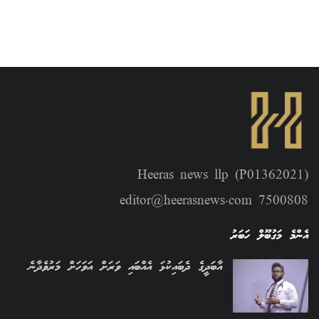
Heeras news llp (P01362021)
editor@heerasnews.com 7500808
އެންމެ މަގުބޫލް ހަބަރު
އާބަދީގެ ދެބައިކުޅަ އެއްބައި ވަރަށް އަވަހަށް މަރުވެދާނެ