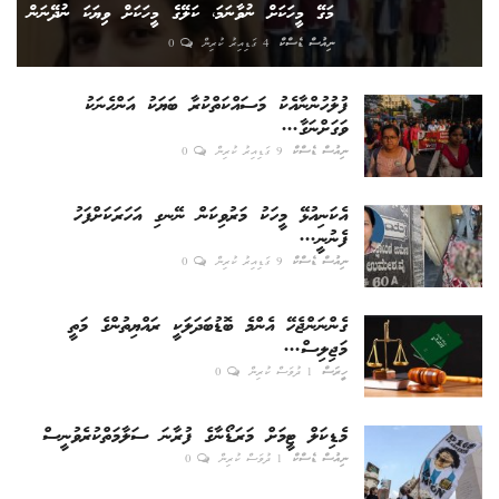
މަގޭ މީހަކަށް ނުވާނަމަ، ކަލޭގެ މީހަކަށް ވިޔަކަ ނުދޭނަން
ނިއުސް ޑެސްކް
4 ގަޑިއިރު ކުރިން
0
ފުލުހުންނާއެކު މަސައްކަތްކުރާ ބަޔަކު އަންހެނަކު
ވަގަށްނަގާ...
ނިއުސް ޑެސްކް
9 ގަޑިއިރު ކުރިން
0
އެކަނިއުޅޭ މީހަކު މަރުވިކަން ނޭނގި އަހަރަކަށްފަހު
ފެނުނީ...
ނިއުސް ޑެސްކް
9 ގަޑިއިރު ކުރިން
0
ގެންނަންޖެހޭ އެންމެ ބޮޑުބަދަލަކީ ރައްޔިތުންގެ މަތީ
މަޖިލިސް...
ހީރަސް
1 ދުވަސް ކުރިން
0
މެޑިކަލް ޓީމަށް މަރަޑޯނާގެ ފުރާނަ ސަލާމަތްކުރެވުނީސް
ނިއުސް ޑެސްކް
1 ދުވަސް ކުރިން
0