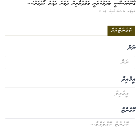
ގާނޫނުއަސާސީ ބަދަލުކުރަނީ ވަލުދޮރާށިން ދެވަނަ ދައުރު ހޯދުމަށް:...
އެޑިޓަރ
6 މަސް ކުރިން
0
ކޮމެންޓްތައް
ނަން
އީމެއިލް
ކޮމެންޓް