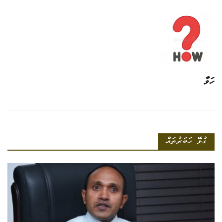
ހަވާ
ގުޅޭ ހަބަރުތައް