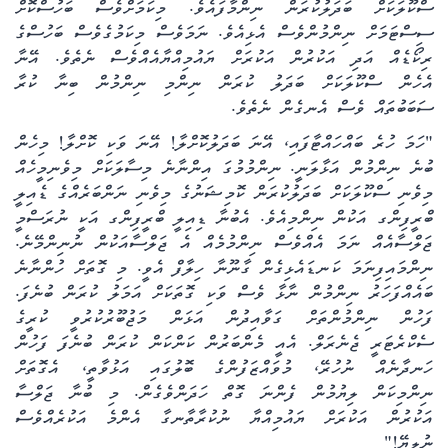
ސްކޫލަކަށް ބަދަލުކުރަން ނިންމާފައެވެ. މިކަމަށްވެސް ބަހުސްކޮށް
ސިސްޓަމަށް ނިންމުންވެސް އެޅިއެވެ. ނަމަވެސް މިކަމުގެވެސް ބަހުސްގެ
ރިކޯޑެއް އަދި އަކުރުން އަކުރަށް ޔައުމިއްޔާއެއްވެސް ނެތެވެ. އޭނާ
އެހެން ސްކޫލަކަށް ބަދަލު ކުރަން ނިންމި ނިންމުން ބިނާ ކުރާ
ސަބަބުތައް ވެސް އެނގެން ނެތެވެ.
"ހަމަ ހުރެ ބައްހައްޓާފައި، އޭނަ ބަދަލުކޮށްލާ! އޭނަ ވަކި ކޮށްލާ! މިހެން
ބުނެ ނިންމުން އަޅާލަނީ. ނިންމުމުގަ އިންނާނެ މިސާލަކަށް މިވެނިމީހެއް
މިވެނި ސްކޫލަކަށް ބަދަލުކުރަން ކޮމިޝަނުގެ މިވެނި ނަންބަރެއްގެ ޑެއިލީ
ބްރީފިންގ އަކުން ނިންމިއެވެ. އެބުނާ ޑިއިލީ ބްރީފިންގ އަކީ ނުރަސްމީ
ޖަލްސާއެއް ނަމަ އެއްވެސް ނިންމުމެއް އެ ޖަލްސާއަކުން ނުނިންމޭނެ.
ނިންމައިފިނަމަ ކަނޑައެޅިގެން ގާނޫނާ ހިލާފް އެވީ. މި ގޮތަށް ހުންނާނެ
ބައެއްފަހަރު ނިންމުން ނާޅާ ވެސް ވަކި ގޮތަކަށް އަމަލު ކުރަން ބުނެފަ.
ފަހުން ނިންމުންތަށް ގަވާއިދުން އަޅަން މަޖުބޫރުކުރުވީ ކުރީގެ
ސެކްރެޓަރީ ޖެނެރަލް. އެއީ މެންބަރުން ކަންކަން ކުރަން ބުނެފަ ފަހުން
ހަނދާނެއް ނުހުރޭ، މުވައްޒަފުންގެ ބޮލުގައި އަޅުވާތީ، އެގޮތަށް
ނިންމިކަން ލިޔުމުން ފެންނަ ގޮތް ހަދަންވެގެން. މި ބުނާ ޖަލްސާ
އަކުރުން އަކުރަށް ޔައުމިއްޔާ ނުކުރާތާނގާ އެންމެ އަކުރެއްވެސް
ނުލިޔޭ!"