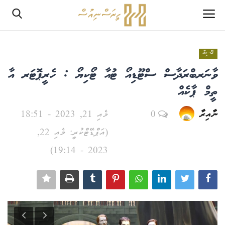
އޭސިޔާ
ލޮގްއިން
ވާނަރބްރަދާސް ސްޓޫޑިއޯ ޓުއާ ޓޯކިޔޯ : ހެރީޕޮޓަރ އާ
ރެޖިސްޓަރ
ތީމް ޕާކެއް
ނާއިރާ
0
މެއި 21, 2023 - 18:51
ހޯމް
(އަޕްޑޭޓްކުރީ: މެއި 22,
PHPTestPage2
2023 - 19:14)
PHPTestPage2
ރިޕޯޓް
އެޑިޓޯރިއަލް