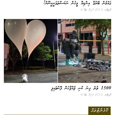
ގައުމުން ބޭރުގާ އިންޑިއާ މީހުން ނަކަސްތަޅަނީކީނޫން!
އެޑިޓަރ
2 އަހަރު ކުރިން
0
1500 ވުރެ ގިނަ ކުނި ޕުއްޕާހަން ފޮނުވައިފި
އެޑިޓަރ
2 އަހަރު ކުރިން
0
ކޮމެންޓްތައް