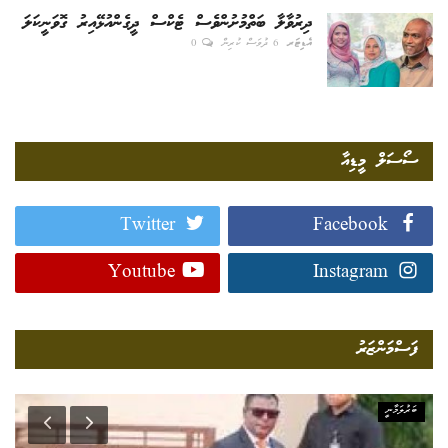
ދިރުވާލާ ބަތްމުށުންވެސް ޓެކްސް ދީގެންއުޅޭއިރު ގޮވަނީކަލަ
އެޑިޓަރ
6 ދުވަސް ކުރިން
0
ސޯސަލް މީޑިއާ
Twitter
Facebook
Youtube
Instagram
ފަސްމަންޒަރު
ބަރުލަމާނީ