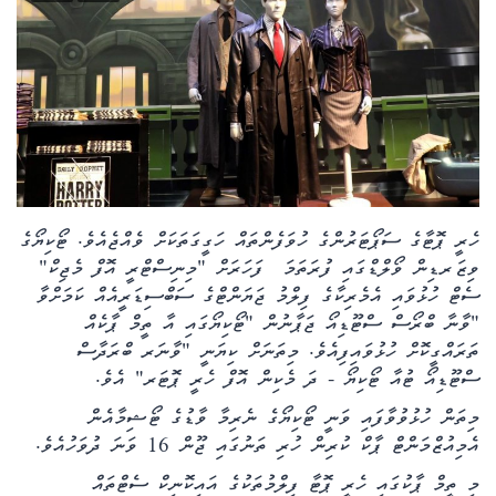
ކޮލަމް
ދޭސީ ހަބަރު
އަވަސްކަޅި
ބިދޭސީ ހަބަރު
ހެރީ ޕޮޓާގެ ސަޕޯޓަރުންގެ ހުވަފެންތައް ހަގީގަތަކަށް ވެއްޖެއެވެ. ޓޯކިޔޯގެ
ތަސްވީރު
ވިޒަރޑިން ވޯލްޑްގައި ފުރަތަމަ ފަހަރަށް "މިނިސްޓްރީ އޮފް މެޖިކް"
ސެޓް ހުޅުވައި
އެމެރިކާގެ ފިލްމު ޖަޔަންޓްގެ ސަބްސިޑަރީއެއް ކަމަށްވާ
"ވާނާ ބްރޯސް ސްޓޫޑިއޯ ޖަޕާނުން "ޓޯކިޔޯގައި އާ ތީމް ޕާކެއް
ހަށިހެޔޮވެށި
ތަރައްގީކޮށް ހުޅުވައިފިއެވެ. މިތަނަށް ކިޔަނީ "ވާނަރ ބްރަދާސް
ސްޓޫޑިއޯ ޓުއާ ޓޯކިޔޯ - ދަ މެކިން އޮފް ހެރީ ޕޮޓަރ" އެވެ.
ބަހަވީވެށި
މިތަން ހުޅުވުވާފައި ވަނީ ޓޯކިޔޯގެ ނެރިމާ ވާޑުގެ ޓޯޝިމާއެން
ހީރަސްތަރި
އެމިއުޒްމަންޓް ޕާކް ކުރިން ހުރި ތަނުގައި ޖޫން 16 ވަނަ ދުވަހުއެވެ.
މި ތީމް ޕާކުގައި ހެރީ ޕޮޓާ ފިލްމުތަކުގެ އައިކޮނިކް ސެޓްތައް