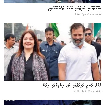
ސްކޫލެއްގައި ބަޑިޖަހައި އެކަކު ޒަޚަމްކޮށްލައިފި
އެޑިޓަރ
6 މަސް ކުރިން
0
ރާހުލް ގާނދީ ފައިމަގުގައި މުޅި އިންޑިޔާގައި ހިގުން
ހީރަސް
4 އަހަރު ކުރިން
0