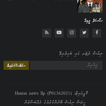
ސޯސަލް މީޑިއާ
ނިއުސް ލެޓަރ ގައި ބައިވެރިވޭ
ސަބްސްކުރައިބް
ކޮޕީރައިޓް: Heeras news llp (P01362021)
ހީރަސް ނިއުސް ބޭނުންކުރުމުގެ އެއްބަސްވުން