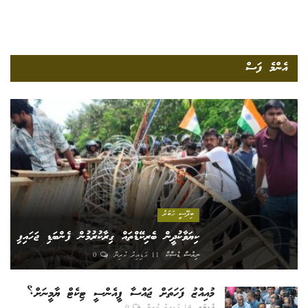
އެންމެ ފަސް
ބިދޭސީ ހަބަރު
ކިޔަވާކުދީން ބެރިކޭޑްތައް ގިރާކުރުމުން ފެންބަޑި ޖަހައިފި
ނިއުސް ޑެސްކް
11 ގަޑިއިރު ކުރިން
0
މުއިއްޒު ފަހަތަށް ޖައްސާ ޕީއެންސީ ޓިކެޓް ޔާމީނަށް؟