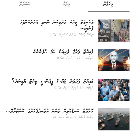
މިހަފްތާ
މިމަހު
އަބަދަށް
އެކަނިއުޅޭ މީހަކު މަރުވިކަން ނޭނގި އަހަރަކަށްފަހު
ފެނުނީ...
ނިއުސް ޑެސްކް
2 ދުވަސް ކުރިން
0
މުއިއްޒު ވަރުގެ ވެރިއަކު ހަމަ ނުފެންނާނެ
އެޑިޓަރ
3 ދުވަސް ކުރިން
0
މުއިއްޒު ފަހަތަށް ޖައްސާ ޕީއެންސީ ޓިކެޓް ޔާމީނަށް؟
އެޑިޓަރ
14 ގަޑިއިރު ކުރިން
0
ހޮރްމޫޒް ކަނޑުއޮޅިން ވަންނަ އުޅަނދުފަހަރުގެ ކޮންޓްރޯލް...
ނިއުސް ޑެސްކް
5 ދުވަސް ކުރިން
0