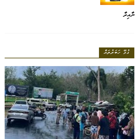
ނާއިރާ
ގުޅޭ ހަބަރުތައް