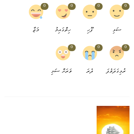
0
0
0
0
ސަޅި
ފޫހި
ހިތްގައިމު
މަޖާ
0
0
0
ރުޅިގަދަވެފަ
ދެރަ
ވަރަށް ސަޅި