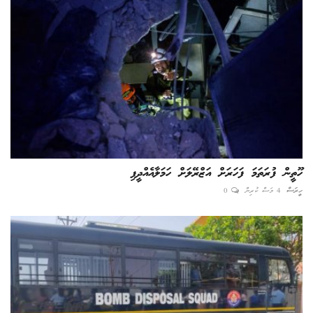
ހޫތީން ފުރަތަމަ ފަހަރަށް އަޒްރޭލަށް ހަމަލާއެއްދީފި
ހީރަސް
4 މަސް ކުރިން
0