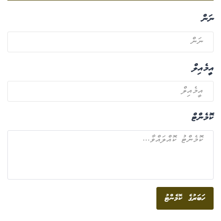
ނަން
އީމެއިލް
ކޮމެންޓް
ހަބަރުގެ ކޮމެންޓު