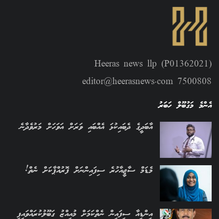
Heeras news llp (P01362021)
editor@heerasnews.com 7500808
އެންމެ މަގުބޫލް ހަބަރު
އާބަދީގެ ދެބައިކުޅަ އެއްބައި ވަރަށް އަވަހަށް މަރުވެދާނެ
މެޑަމް ސާޖީއާހުރެ ސިފައިންނަށް ފޮރުއްޕާކަށް ނެތް!
އިންޑިއާ ސިފައިން ނެތްކަމަށް މުއިއްޒު ގަބޫލުކުރައްވައިފި