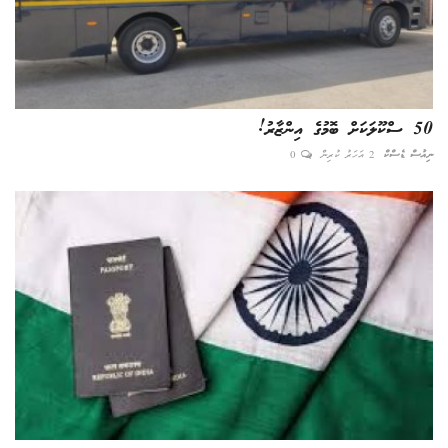
50 ސްކޫލަކަށް ބޮމުގެ އިންޒާރު!
ނިއުސް ޑެސްކް
2 އަހަރު ކުރިން
0