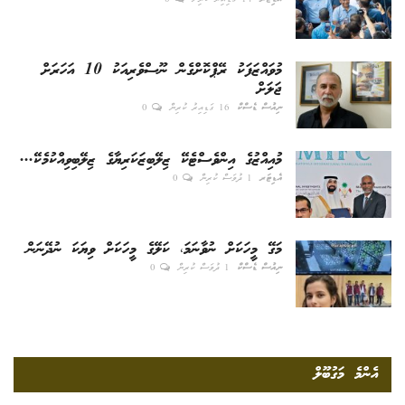
އެޑިޓަރ
14 ގަޑިއިރު ކުރިން
0
މުވައްޒަފަކު ރޭޕްކޮށްގެން ނޫސްވެރިއަކު 10 އަހަރަށް
ޖަލަށް
ނިއުސް ޑެސްކް
16 ގަޑިއިރު ކުރިން
0
މުއިއްޒުގެ އިންވެސްޓެކޭ ޒިލޭބިޒަކަރިޔާގެ ޒިލޭބިވިއްކުމެކޭ...
އެޑިޓަރ
1 ދުވަސް ކުރިން
0
މަގޭ މީހަކަށް ނުވާނަމަ، ކަލޭގެ މީހަކަށް ވިޔަކަ ނުދޭނަން
ނިއުސް ޑެސްކް
1 ދުވަސް ކުރިން
0
އެންމެ މަގުބޫލް