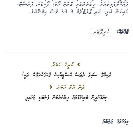
ދައްކާލާފައިވެއެވެ. މީގެތެރޭގައި ގްރޭޓް ހޯލް، ފޯބިޑަން ފޮރެސްޓް،
ޑައިގަން އެލީ، އަދި ޕްލެޓްފޯމް 9 3⁄4 ވެސް ހިމެނޭއެވެ.
ޓެގްތައް:
ހެރީޕޮޓަރ
ކުރީގެ ހަބަރު
ދުނިޔޭގެ ސައިގެ ދުވަސް އެސްޓީއޯއިން ފާހަގަކުރަމުން ދަނީ!
ދެން އޮތް ހަބަރު
ކިޔަވާކުދީން ބެރިކޭޑްތައް ގިރާކުރުމުން ފެންބަޑި ޖަހައިފި
މިވަގުތުގެ ޖަޒްބާތު