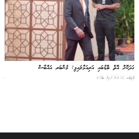
ގަދަކޮށް އޮތް ބޮޑުބައި އަރިއަޅާލައިފި: މެންބަރ އައްބާސް
ބޮޑ
އެޑިޓަރ
12 މަސް ކުރިން
0
ނާއިރ
ެ!