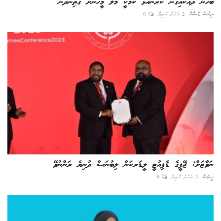
ބަހަނާ ދައްކައިގެން ކުރަންއުޅޭ ކަމަކީ މާލޭ މީހުނަށް ގޯތިނުދޭން
ނިއުސް ޑެސްކް
2 އަހަރު ކުރިން
0
ނަވާޒަށް: ޖޭޕީގެ ޑެޕިއުޓީ ލީޑަރކަން ލިބުނަސް ދުނިޔެ ރަންނުވޭ
ހީރަސް
3 އަހަރު ކުރިން
0