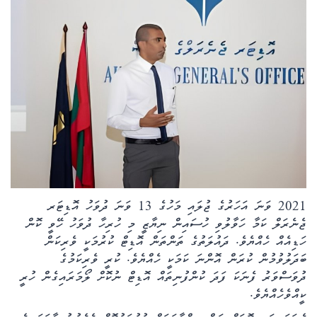
ކޮލަމް
ދޭސީ ހަބަރު
އަވަސްކަޅި
ބިދޭސީ ހަބަރު
ތަސްވީރު
2021 ވަނަ އަހަރުގެ ޖުލައި މަހުގެ 13 ވަނަ ދުވަހު އޮޑިޓަރ
ހަށިހެޔޮވެށި
ޖެނެރަލް ކަމާ ހަވާލުވި ހުސައިން ނިޔާޒީ މި ހުރިހާ ދުވަހު ހޭވީ ކޮން
ހަޑިއެއް ހެއްޔެވެ. ދައުލަތުގެ ތަންތަން އޮޑިޓް ކުރުމަކީ ވެރިކަން
ބަހަވީވެށި
ބަދަލުވުމުން ކުރަން އޮންނަ ކަމަކީ ހެއްޔެވެ. ކުރީ ވެރިކަމުގެ
ދުވަސްވަރު ފެނަކަ ފަދަ ކުންފުނިތައް އޮޑިޓް ނުކޮށް ލޯމަރައިގެން ހުރީ
ހީރަސްތަރި
ކީއްވެހެއްޔެވެ.