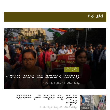
އެންމެ ފަސް
ބިދޭސީ ހަބަރު
ފުލުހުންނާއެކު މަސައްކަތްކުރާ ބަޔަކު އަންހެނަކު ވަގަށްނަގާ...
ނިއުސް ޑެސްކް
27 މިނެޓު ކުރިން
0
އެކަނިއުޅޭ މީހަކު މަރުވިކަން ނޭނގި އަހަރަކަށްފަހު
ފެނުނީ...
ނިއުސް ޑެސްކް
57 މިނެޓު ކުރިން
0