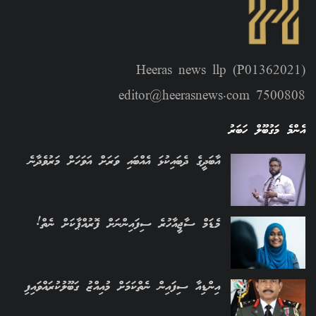
Heeras news llp (P01362021)
editor@heerasnews.com 7500808
އެންމެ މަގުބޫލް ހަބަރު
އާބަދީގެ ދެބައިކުޅަ އެއްބައި ވަރަށް އަވަހަށް މަރުވެދާނެ
މެޑަމް ސާޖީއާހުރެ ސިފައިންނަށް ފޮރުއްޕާކަށް ނެތް!
އިންޑިއާ ސިފައިން ނެތްކަމަށް މުއިއްޒު ގަބޫލުކުރައްވައިފި