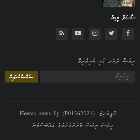
ސޯސަލް މީޑިއާ
ނިއުސް ލެޓަރ ގައި ބައިވެރިވޭ
ސަބްސްކުރައިބް
ކޮޕީރައިޓް: Heeras news llp (P01362021)
ހީރަސް ނިއުސް ބޭނުންކުރުމުގެ އެއްބަސްވުން