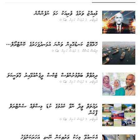
މުއިއްޒު ވަރުގެ ވެރިއަކު ހަމަ ނުފެންނާނެ
އެޑިޓަރ
2 ދުވަސް ކުރިން
0
ހޮރްމޫޒް ކަނޑުއޮޅިން ވަންނަ އުޅަނދުފަހަރުގެ ކޮންޓްރޯލް...
ނިއުސް ޑެސްކް
3 ދުވަސް ކުރިން
0
ދިރުވާލާ ބަތްމުށުންވެސް ޓެކްސް ދީގެންއުޅޭއިރު ގޮވަނީކަލަ
އެޑިޓަރ
4 ދުވަސް ކުރިން
0
ދައުލަތް ވީދާ ނޮޅާ ކެއުމުގެ ކުޑަ މިސާލެއް ސެންޓްރަލް
ޕާކުން
އެޑިޓަރ
3 ދުވަސް ކުރިން
0
އެކަނިއުޅޭ މީހަކު މަރުވިކަން ނޭނގި އަހަރަކަށްފަހު