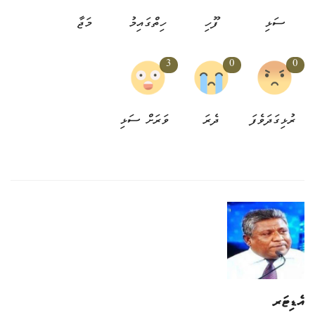
ސަޅި
ފޫހި
ހިތްގައިމު
މަޖާ
3
0
0
ރުޅިގަދަވެފަ
ދެރަ
ވަރަށް ސަޅި
އެޑިޓަރ