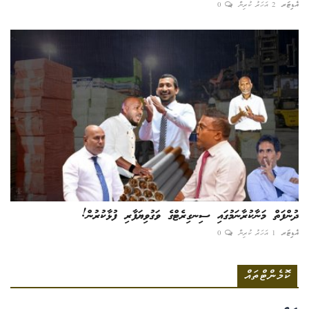
އެޑިޓަރ
2 އަހަރު ކުރިން
0
ދުންފަތް މަނާކުރާނަމުގައި ސިނގިރެޓްގެ ވަގުވިޔަފާރި ފުޅާކުރުން!
އެޑިޓަރ
1 އަހަރު ކުރިން
0
ކޮމެންޓްތައް