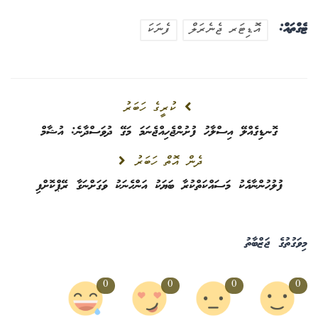
ޓެގްތައް:
އޮޑިޓަރ ޖެނެރަލް
ފެނަކަ
ކުރީގެ ހަބަރު
ގޮނޑިގެއްލޭ އިސްލާހު ފުށުންޖެހިއްޖެނަމަ މަގޭ ދުވަސްދާނެ: އުޝާމް
ދެން އޮތް ހަބަރު
ފުލުހުންނާއެކު މަސައްކަތްކުރާ ބަޔަކު އަންހެނަކު ވަގަށްނަގާ ރޭޕްކޮށްފި
މިވަގުތުގެ ޖަޒްބާތު
0
0
0
0