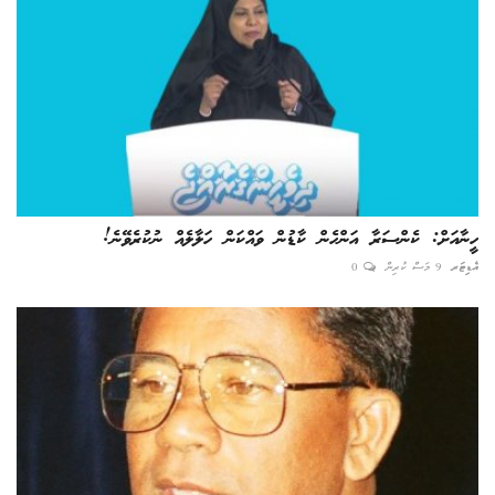
ހީނާއަށް: ކެންސަރާ އަންހެން ކާޑުން ވައްކަން ހަލާލެއް ނުކުރެވޭނެ!
އެޑިޓަރ
9 މަސް ކުރިން
0