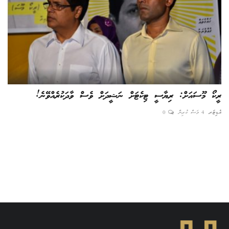
ރީކޯ މޫސައަށް: ރިޔާސީ ޓިކެޓަށް ނަޝީދަށް ވެސް ވާދަކުރެއްވޭނެ!
އެނ
އެޑިޓަރ
4 މަސް ކުރިން
0
ހީރަ