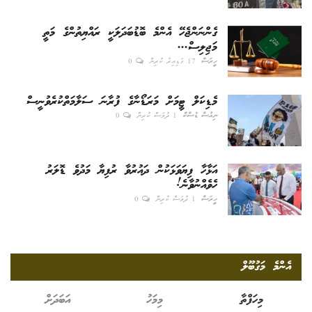
ގެންނަންޖެހޭ އެންމެ ބޮޑުބަދަލަކީ ރައްޔިތުންގެ މަތީ
މަޖިލިސް...
ހީރަސް
17 ގަޑިއިރު ކުރިން
0
މެޑިކަލް ޓީމަށް މަރަޑޯނާގެ ފުރާނަ ސަލާމަތްކުރެވުނީސް
ނިއުސް ޑެސްކް
1 ދުވަސް ކުރިން
0
އަޅާހާ ފިޔަވަޅަކުން ދައުރުވާ ރުފިޔާ މަދުވެ ޑޮލަރު
ހެވެއްނުވާނެ!
ހީރަސް
1 ދުވަސް ކުރިން
0
އެންމެ މަގުބޫލް
މިހަފްތާ
މިމަހު
އަބަދަށް