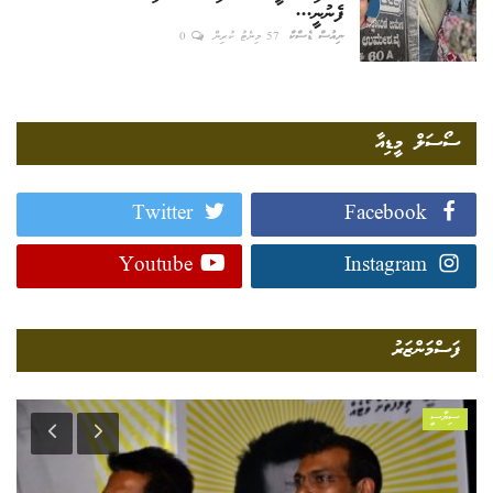
ފެނުނީ...
ނިއުސް ޑެސްކް
57 މިނެޓު ކުރިން
0
ސޯސަލް މީޑިއާ
Twitter
Facebook
Youtube
Instagram
ފަސްމަންޒަރު
ސިޔާސީ