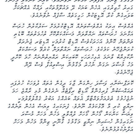
މަގާމުގެ ޒިންމާ އުފުލުން ކަމަކަށް ނުވާނެއެވެ. ކުރިން ކަންކުރި މީހުންގެ
ގައިރު ހާޒިރުގައި އެހެން ބަޔަކު ދޭ މައުލޫމާތަކާއި ދައްކާ އެއްޗަކަށް
ބަލައިގެން ކުރާ އޮޑީޓަކުން ހަގީގަތެއް ސާފެއް ނުވާނެއެވެ.
އެއްވެސް އިރަކު އެއްވެސްތަނެއް އޮޑިޓްކުރުމަށް ސަރުކާރުން ހުރަސް
އަޅާނަމަ ހުރަސްތައް ނައްތާލަން މަސައްކަތްކޮށް ތުހުމަތުތައް ބޮޑެތި
ތަންތަން ކޮންމެ އަަހަރަކުވެސް އޮޑިޓް ކުރުމަކީ އޮޑިޓަރ ޖެނެރަލް
ކުރަންޖެހޭނެ ކަމެކެވެ. ހުރަސްތައް ނައްތާލަން ކުރެވޭ މަސައްކަތް
ނާކާމިޔާބު ވާނަމަ އެޅިހުރަހަކީ ކޮބައިކަން ރައްޔިތުންނަށް ހާމަ ކޮށްދީ
މަހު މުސާރަ ނަގަން ނުހުރެ މަގާމުން އިސްތިއުފާ ވެސް ދޭން
ޖެހޭނެއެވެ.
ކޮރަޕްޝަނާއި ފަސާދަ ހިންގަން ޖާގަ ދީގެން އެތައް ދުވަހަކު ހުރެފައި
ތައައްސަބުން ފުރިގެންވާ އޯޑިޓް ރިޕޯޓެއް ނެރެގެން މުޅި ރާއްޖެ ހަމަ
ނުޖެހުމުގެ ތެރެއަށްވައްޓާލާ އެތައް ބައެއްގެ އަބުރު ގެއްލުވާލުމަކީ
ނިޔާޒީ ކުރި މާ މޮޅުކަމެއް ނޫނެވެ. ފެނަކައިގެ ވިޔަސް އެހެން ތަނެއްގެ
ވިޔަސް ކަންކަން ގޯހުން ގޯހަށް ދުއްވާލީ މަހުން މަހަށް މުސާރަ
ނަގައިގެން ހުސައިން ނިޔާޒީ މަގާމުގެ ގާނޫނީ ޒިންމާ މަހުން މަހަށް
އަދާނުކުރުމުންނެވެ.