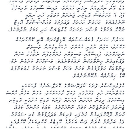
ފެނަކައިގައި ކޮރަޕްޝަން ހިންގާކަމަށް ތުހުމަތުކޮށް ދެކެވުނު ވާހަކައިގެ
އަޑު އޭރު ނިޔާޒީއަށް ނީވެނީ ހެއްޔެވެ. ރައީސް ސޯލިހުގެ ވެރިކަމުގެ
ފަހު 3 އަހަރުވެސް އޮޑިޓަރ ޖެނެރަލް ކަމުގައި ހުރީ ނިޔާޒީ
ނޫންހެއްޔެވެ. އަހަރުން އަހަރަށް ދައުލަތުގެ މުއައްސަސާތައް އޮޑިޓް
ނުކޮށް މަގާމުގެ މުސާރަ ނަގަނަގާ ހުއްޓަކަސް އަދި ކަމަކު ނުދާނެއެވެ.
އަހަރުން އަހަރަށް މުއައްސަސާތައް އޮޑިޓްކުރަން އޮތީ ކޮންހުރަހެއް
ހެއްޔެވެ. ބަޖެޓް ނުދެނީ ހެއްޔެވެ. މުއައްޒިފުންނާ ވަސީލަތް
ނެތީހެއްޔެވެ. ފައިސާއާއި ވަސީލަތާއި މުއައްޒަފުން ނެތުމުގެ ބަހަނާ
ދައްކައިގެން ޒިންމާއަކުން ނުރެކެވޭނެއެވެ. މަސައްކަތް ކުރެވެން ނެތް
ޒިންމާއަކާ ހަވާލުވެގެން މަހުން މަހަށް މުސާރަ ނަގަނަގާ ހުރުމަށްވުރެ
ބޮޑު ހިޔާނާތެއް ނުއޮންނާނެއެވެ.
އުފެދުނީއްސުރެ ފެނަކަ ކޯޕަރޭޝަންގެ ކޮރަޕްޝަނުގެ ވާހަކައަކީ
އެއްވާނަކަށް މުޅި ގައުމުގައި ދެކެވޭ ވާހަކައެކެވެ. އެހެން ކަމުން ހާއްސަ
އިސްކަމެއް ދީގެން އަހަރުން އަހަރަށް ފެނަކަ އޮޑިޓް ކުރުމަކީ އޮޑިޓަރ
ޖެނަރަލް ކުރަންޖެހޭނެ ކަމެއް ނޫންހެއްޔެވެ. ބަޔަކު ކުރާނެހާ ކަމެއް
ކުރަން ދޫކޮށްލައިގެން ހުރެފައި ވެރިކަން ބަދަލުވުމުން ކުރީ ސަރުކާރު
ވަގު ބަދުނާމު ކުރަން ފަސް އަހަރުގެ އޮޑިޓެއް ކުއްލިއަކަށް ކޮށްލުމަކީ