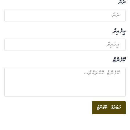
ނަން
އީމެއިލް
ކޮމެންޓް
ހަބަރުގެ ކޮމެންޓު