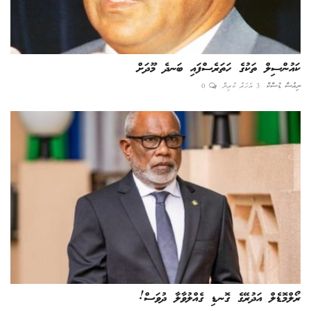
ކައުންސިލް ތަކުގެ ހަތަރެސްފައި ބަނދެ މޫދަށް
ނިއުސް ޑެސްކް
3 އަހަރު ކުރިން
0
ރޯލްމޮޑެލް އަދުރޭގެ ގޮނޑި ގެއްލުވާލާ ދުވަސް!