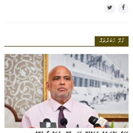
ގުޅޭ ހަބަރުތައް