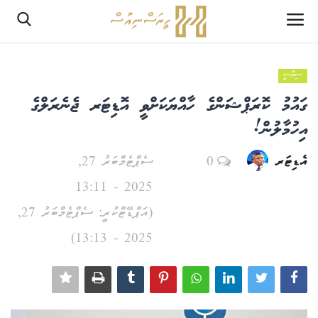
ސިޔާސީ
ލޮގްއިން
ގައުމު ކޮރަޕްޝަންގެ ހާއްޔަކަށްވީ އޮޑިޓަރ ޖެނެރަލްގެ
ރެޖިސްޓަރ
އިހުމާލުން!
އެޑިޓަރ
0
ސެޕްޓެމްބަރު 27,
ހޯމް
2025 - 13:11
PHPTestPage2
(އަޕްޑޭޓްކުރީ: ސެޕްޓެމްބަރު 27,
PHPTestPage2
2025 - 13:13)
ރިޕޯޓް
އެޑިޓޯރިއަލް