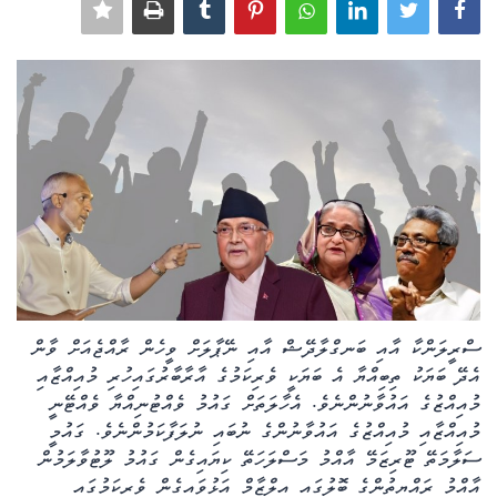
ކޮލަމް
ދޭސީ ހަބަރު
އަވަސްކަޅި
ބިދޭސީ ހަބަރު
ތަސްވީރު
ހަށިހެޔޮވެށި
ސްރީލަންކާ އާއި ބަނގްލާދޭޝް އާއި ނޭޕާލަށް ވީހެން ރާއްޖެއަށް ވާން
އެދޭ ބަޔަކު ތިބިއްޔާ އެ ބަޔަކީ ވެރިކަމުގެ އާރާބާރުގައިހުރި މުއިއްޒާއި
ބަހަވީވެށި
މުއިއްޒުގެ އައުވާނުންނެވެ. އެހާލަތަށް ގައުމު ވެއްޓުނިއްޔާ ވެއްޓޭނީ
މުއިއްޒާއި މުއިއްޒުގެ އައުވާނުންގެ ނުބައި ނުލަފާކަމުންނެވެ. ގައުމީ
ހީރަސްތަރި
ސަލާމަތޭ ޓޫރިޒަމޭ އާއްމު މަސްލަހަތޭ ކިޔައިގެން ގައުމު ލޫޓުވާލަމުން
އާއްމު ރައްޔިތުންގެ ބޮލުގައި އިލްޒާމް އަޅުވައިގެން ވެރިކަމުގައި