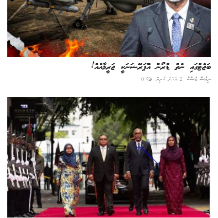
ބަޖެޓްގައި ނެތް ޑްރޯން އޮޕަރޭޝަނަކީ ޖަރީމާއެއް!
ނިއުސް ޑެސްކް
2 އަހަރު ކުރިން
0