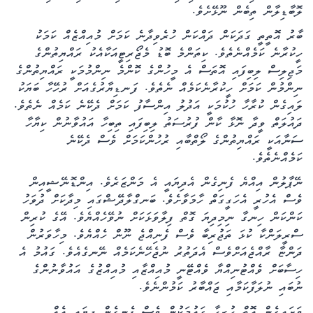
ލޮބާޑިލާން ތިބެން ނޫޅޭށެވެ.
ބާރު އޮތީތީ ގަދަކަން ދައްކަން ހުރެވިދާނެ ކަމަށް މުއިއްޒެއް ކަމަކު
ހީކުރާނެ ކަމެއްނެތެވެ. ކިތަންމެ ބޮޑު މެޖޯރިޓީއަކާއެކު ރައްޔިތުންގެ
މަޖިލިސް ލިބިފައި އޮތަސް އެ މީހުންގެ ކޮންމެ ނިންމުމަކީ ރައްޔިތުންގެ
ނިންމުން ކަމަށް ހީކުރާނެކަމެއް ނެތެވެ. ފަނޑިޔާރުގެއަށް ރުހޭހާ ބަޔަކު
ލައިގެން ކުރާހާ ހުކުމަކީ އަދުލު އިންސާފު ކަމަށް ދެކޭނެ ކަމެއް ނެތެވެ.
ދައުލަތް ވީދާ ނޮޅާ ކާން ފުރުސަތު ލިބިފައި ތިބިހާ އައުވާނުން ކިޔާހާ
ސަނާއަކީ ރައްޔިތުންގެ ލޯތްބާއި ރުހުންކަމަށް ވެސް ދެކޭނެ
ކަމެއްނެތެވެ.
ނޭޕާލުން އިއްޔެ ފެނިގެން އެދިޔައީ އެ މަންޒަރެވެ. އިންޑޮނޭޝީއިން
ވެސް އެހުރީ އެހަގީގަތް ހާމަވާށެވެ. ބަނގްލާދޭޝްގައި މިދާކަށް ދުވަހު
ކަންކަން ހިނގާ ނިމިދިޔަ ގޮތް ފިލާވަޅަކަށް ނުވޭހެއްޔެވެ. އޭގެ ކުރިން
ސްރީލަންކާ ކުޅަ ތަޖުރިބާ ވެސް ފެނިއްޖެ ނޫން ހެއްޔެވެ. މިހާވަރުން
ދަންޏާ ރާއްޖެއަށްވެސް އެދަތުރު ނުޖެހޭނެކަމެއް ނޭނގެއެވެ. ގައުމު އެ
ހިސާބަށް ވެއްޓުނިއްޔާ ވެއްޓޭނީ މުއިއްޒާއި މުއިއްޒުގެ އައުވާނުންގެ
ނުބައި ނުލަފާކަމާއި ޖައްބާރު ކަމުންނެވެ.