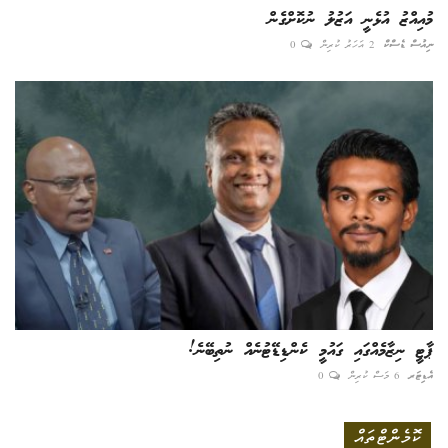
މުއިއްޒު އުޅެނީ އަޒުލު ނުކޮށްގެން
ނިއުސް ޑެސްކް
2 އަހަރު ކުރިން
0
ޕާޓީ ނިޒާމެއްގައި ގައުމީ ކެންޑިޑޭޓުނެއް ނުތިބޭނެ!
އެޑިޓަރ
6 މަސް ކުރިން
0
ކޮމެންޓްތައް