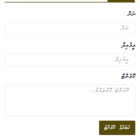
ނަން
އީމެއިލް
ކޮމެންޓް
ހަބަރުގެ ކޮމެންޓު