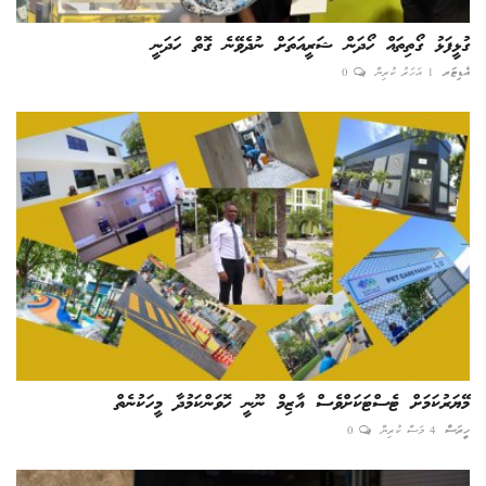
ގުޅީފަޅު ގޯތިތައް ހޯދަން ޝަރީއަތަށް ނުދެވޭނެ ގޮތް ހަދަނީ
އެޑިޓަރ
1 އަހަރު ކުރިން
0
މޭޔަރުކަމަށް ޓެސްޓަކަށްވެސް އާޒިމް ނޫނީ ހޮވަންކަމުދާ މީހަކުނެތް
ހީރަސް
4 މަސް ކުރިން
0