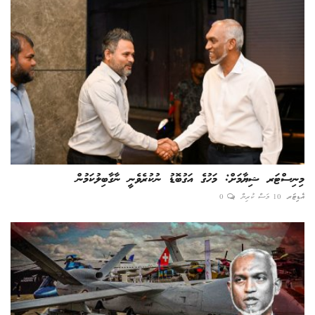
މިނިސްޓަރ ޝިޔާމަށް: މަހުގެ އަގުބޮޑު ނުކުރެވެނީ ނާގާބިލުކަމުން
އެޑިޓަރ
10 މަސް ކުރިން
0