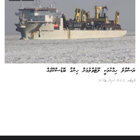
ރަސްމާލެ ހިއްކުމަކީ ލޫޓުވާލުމަށް ހިންގާ ބޮޑުސްކޭމެއް
ރީކ
އެޑިޓަރ
8 މަސް ކުރިން
0
އެޑިޓ