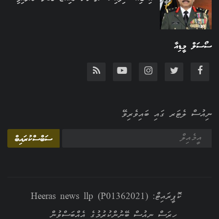
ސޯސަލް މީޑިއާ
ނިއުސް ލެޓަރ ގައި ބައިވެރިވޭ
ސަބްސްކުރައިބް
ކޮޕީރައިޓް: Heeras news llp (P01362021)
ހީރަސް ނިއުސް ބޭނުންކުރުމުގެ އެއްބަސްވުން