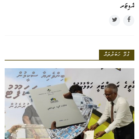
އެޑިޓަރ
ގުޅޭ ހަބަރުތައް