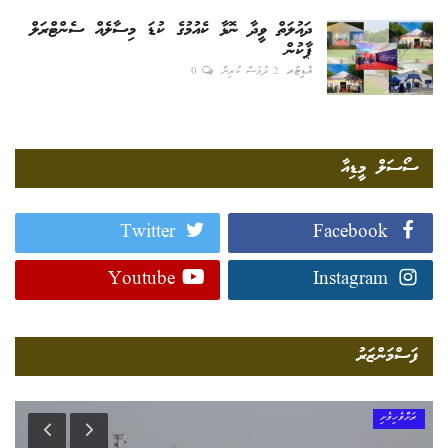
ދައުލަތް ވީދާ ނޮޅާ ކެއުމުގެ ކުޑަ މިސާލެއް ސެންޓްރަލް
ޕާކުން
އެޑިޓަރ
2 ދުވަސް ކުރިން
0
ސޯސަލް މީޑިއާ
Twitter
Facebook
Youtube
Instagram
ފަސްމަންޒަރު
ރަށްވެހިވެށި