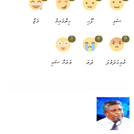
ސަޅި
ފޫހި
ހިތްގައިމު
މަޖާ
3
0
0
ރުޅިގަދަވެފަ
ދެރަ
ވަރަށް ސަޅި