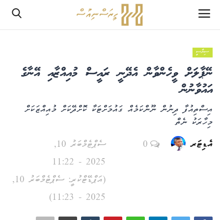
ސިޔާސީ
ލޮގްއިން
ނޭޕާލަށް ވީހެންވާން އެދޭނީ ރައީސް މުއިއްޒާއި އޭނާގެ
ރެޖިސްޓަރ
އައުވާނުން
އިސްތިއުފާ ދިނުން ނޫންކަމެއް ގައުމަށްޓަކާ ކޮށްދޭކަށް މުއިއްޒަކަށް
ހޯމް
މިހާރަކު ނެތް
PHPTestPage2
އެޑިޓަރ
0
ސެޕްޓެމްބަރު 10,
2025 - 11:22
PHPTestPage2
(އަޕްޑޭޓްކުރީ: ސެޕްޓެމްބަރު 10,
ރިޕޯޓް
2025 - 11:23)
އެޑިޓޯރިއަލް