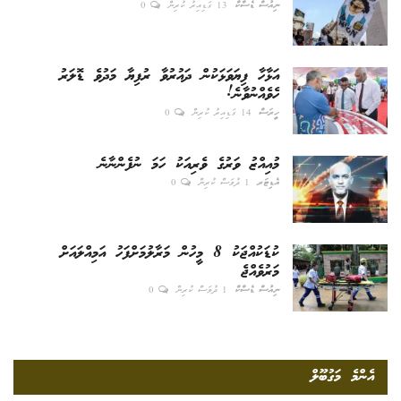
ނިއުސް ޑެސްކް
13 ގަޑިއިރު ކުރިން
0
އަޅާހާ ފިޔަވަޅަކުން ދައުރުވާ ރުފިޔާ މަދުވެ ޑޮލަރު
ހެވެއްނުވާނެ!
ހީރަސް
14 ގަޑިއިރު ކުރިން
0
މުއިއްޒު ވަރުގެ ވެރިއަކު ހަމަ ނުފެންނާނެ
އެޑިޓަރ
1 ދުވަސް ކުރިން
0
ކުޑަކުއްޖަކު 8 މީހުން މަރާލުމަށްފަހު އަމިއްލައަށް
މަރުވެއްޖެ
ނިއުސް ޑެސްކް
1 ދުވަސް ކުރިން
0
އެންމެ މަގުބޫލް