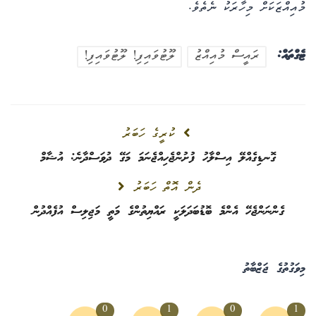
މުއިއްޒަކަށް މިހާރަކު ނެތެވެ.
ޓެގްތައް:
ރައީސް މުއިއްޒު
ލޫޓުވައިފި! ލޫޓުވައިފި!
ކުރީގެ ހަބަރު
ގޮނޑިގެއްލޭ އިސްލާހު ފުށުންޖެހިއްޖެނަމަ މަގޭ ދުވަސްދާނެ: އުޝާމް
ދެން އޮތް ހަބަރު
ގެންނަންޖެހޭ އެންމެ ބޮޑުބަދަލަކީ ރައްޔިތުންގެ މަތީ މަޖިލިސް އުފެއްދުން
މިވަގުތުގެ ޖަޒްބާތު
0
1
0
1