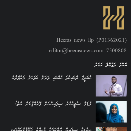
Heeras news llp (P01362021)
editor@heerasnews.com 7500808
އެންމެ މަގުބޫލް ހަބަރު
އާބަދީގެ ދެބައިކުޅަ އެއްބައި ވަރަށް އަވަހަށް މަރުވެދާނެ
މެޑަމް ސާޖީއާހުރެ ސިފައިންނަށް ފޮރުއްޕާކަށް ނެތް!
އިންޑިއާ ސިފައިން ނެތްކަމަށް މުއިއްޒު ގަބޫލުކުރައްވައިފި