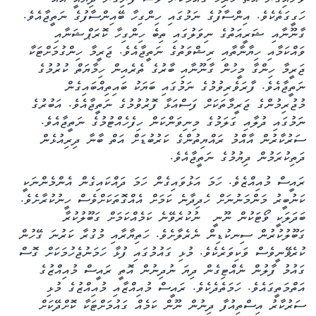
ވަށައިގެން އޮތް ހުރިހާ ގައުމަކުން ވެސް ފެނިގެން ދިޔައީ އެއް
ހަގީގަތެކެވެ. އިންސާފުގެ ނަމުގައި ހިންގިހާ ބޭއިންސާފުގެ ނަތީޖާއެވެ.
ގާނޫނާއި ޝަރީއަތުގެ ނިވަލުގައި ތިބެ ހިންގިހާ ކޮރަޕްޝަނާއި
ވައްކަމާއި ހިޔާނާތާއި ރިޝްވަތުގެ ނަތީޖާއެވެ. ޖަރީމާ ހިންގުމަށްޓަކާ
ޖަރީމާ ހިންގާ މީހުން ގާނޫނާއި ބާރުގެ ތެރެއިން ހިމާޔަތް ކުރުމުގެ
ނަތީޖާއެވެ. ފާރަވެރިވުމުގެ ނަމުގައި ބަޔަކު ބައިތިއްބައިގެން
މުޖުރިމުންގެ ޖަރީމާތަކަށް ފަސްއަޅާ ފޮރުވުމުގެ ނަތީޖާއެވެ. އަބުރުގެ
ނަމުގައި ދުލާއި ގަލަމުގެ މިނިވަންކަން ހިފެހެއްޓުމުގެ ނަތީޖާއެވެ.
ސަރުކާރުން އާއްމު ރައްޔިތުންގެ ކަރުބުޑަށް އަތް ބާނާ ދިރިއުޅެން
ދަތިކުރަމުން ދިޔުމުގެ ނަތީޖާއެވެ.
ރައީސް މުއިއްޒެވެ. ހަމަ އަޅުވައިގެން ހަމަ ދައްކައިގެން އެންމެންނަކީ
ކަނުބީރު މަންމަނުނަށް ހެދިދާނެ ކަމަށް އެއްގޮތަކަށްވެސް ހީނުކުރާށެވެ.
ބަދަލަކީ ވޯޓަކުން ނޫނީ ނުކުރެވޭނެ ކަމެއްކަމަށް ގަބޫލުކުރާ
ގަބޫލުކުރުން ސިނކުޑިން ނެރެލާށެވެ. ހަތިޔާރާއި މުގުރާ ކަރުނަ ގޭހުން
ކުރެޥޭނީވެސް ވަކިވަރެކެވެ. މުޅި ގައުމުގައި ފުޅާ ހަމަނުޖެހުމަކަށް ގޮސް
ގައުމު ފާލުން ނެއްޓިގެން ދިޔަ ނުދިނުން އޮތީ ރައީސް މުއިއްޒުގެ
އަތްމަތީގައެވެ. ހަމަތެދެކެވެ. ރައީސް މުއިއްޒާއި މުއިއްޒުގެ މުޅި
ސަރުކާރު އިސްތިއުފާ ދިނުން ނޫން ކަމެއް ގައުމަށްޓަކާ ކޮށްދޭކަށް