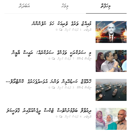
މިހަފްތާ
މިމަހު
އަބަދަށް
މުއިއްޒު ވަރުގެ ވެރިއަކު ހަމަ ނުފެންނާނެ
އެޑިޓަރ
1 ދުވަސް ކުރިން
0
މި ސަރުކާރަކީ ވަގުންގެ ސަރުކާރެއް: ރައީސް ޔާމީން
ނިއުސް ޑެސްކް
7 ދުވަސް ކުރިން
0
ހޮރްމޫޒް ކަނޑުއޮޅިން ވަންނަ އުޅަނދުފަހަރުގެ ކޮންޓްރޯލް...
ނިއުސް ޑެސްކް
3 ދުވަސް ކުރިން
0
ދިރުވާލާ ބަތްމުށުންވެސް ޓެކްސް ދީގެންއުޅޭއިރު ގޮވަނީކަލަ
އެޑިޓަރ
4 ދުވަސް ކުރިން
0