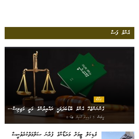
އެންމެ ފަސް
ރިޕޯޓް
ގެންނަންޖެހޭ އެންމެ ބޮޑުބަދަލަކީ ރައްޔިތުންގެ މަތީ މަޖިލިސް...
ހީރަސް
5 ގަޑިއިރު ކުރިން
0
މެޑިކަލް ޓީމަށް މަރަޑޯނާގެ ފުރާނަ ސަލާމަތްކުރެވުނީސް