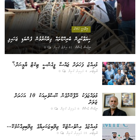
ބިދޭސީ ހަބަރު
ކިޔަވާކުދީން ބެރިކޭޑްތައް ގިރާކުރުމުން ފެންބަޑި ޖަހައިފި
ނިއުސް ޑެސްކް
41 މިނެޓު ކުރިން
0
މުއިއްޒު ފަހަތަށް ޖައްސާ ޕީއެންސީ ޓިކެޓް ޔާމީނަށް؟
އެޑިޓަރ
4 ގަޑިއިރު ކުރިން
0
މުވައްޒަފަކު ރޭޕްކޮށްގެން ނޫސްވެރިއަކު 10 އަހަރަށް
ޖަލަށް
ނިއުސް ޑެސްކް
6 ގަޑިއިރު ކުރިން
0
މުއިއްޒުގެ އިންވެސްޓެކޭ ޒިލޭބިޒަކަރިޔާގެ ޒިލޭބިވިއްކުމެކޭ...
އެޑިޓަރ
18 ގަޑިއިރު ކުރިން
0