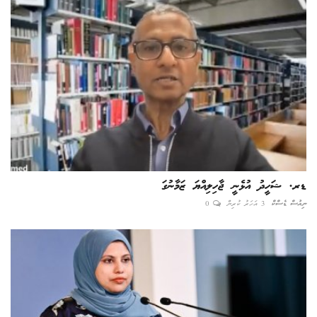
ޑރ. ޝަހީދު އުޅެނީ ޖާހިލިއްޔަ ޒަމާނުގަ
ނިއުސް ޑެސްކް
3 އަހަރު ކުރިން
0