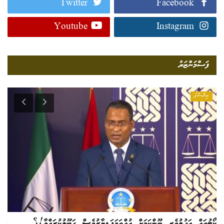
Twitter
Facebook
Youtube
Instagram
ފަސްމަންޒަރު
އިންސާފު
ކޯޓުތައް އަދުލުވެރި ނޫންކަމަށް އުއްތަމަފަޑިޔާރުވެސް ގަބޫލުކުރައްވާ!؟
ރައ