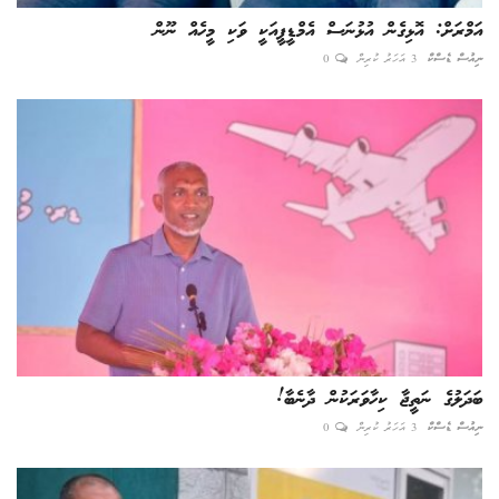
އަމްރަށް: އޮޅިގެން އުޅުނަސް އެމްޑީޕީއަކީ ވަކި މީހެއް ނޫން
ނިއުސް ޑެސްކް
3 އަހަރު ކުރިން
0
ބަދަލުގެ ނަތީޖާ ކިހާވަރަކުން ދާނެބާ!
ނިއުސް ޑެސްކް
3 އަހަރު ކުރިން
0