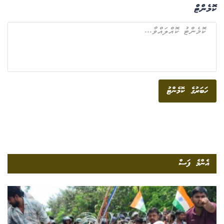
ކޮމެންޓް
ހަބަރުގެ ކޮމެންޓު
އެންމެ ފަސް