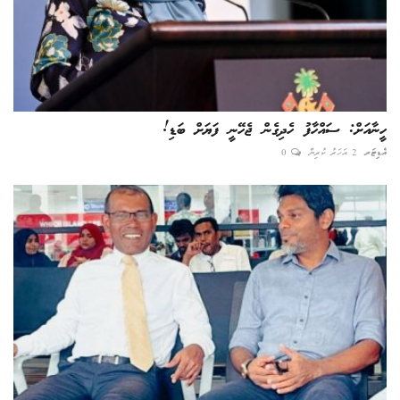
ހީނާއަށް: ސައްހާފު ހެދިގެން ޖެހޭނީ ފަޔަށް ބަޑި!
އެޑިޓަރ
2 އަހަރު ކުރިން
0