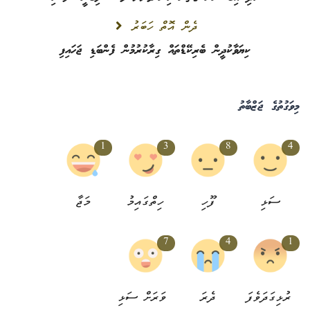
ދެން އޮތް ހަބަރު
ކިޔަވާކުދީން ބެރިކޭޑްތައް ގިރާކުރުމުން ފެންބަޑި ޖަހައިފި
މިވަގުތުގެ ޖަޒްބާތު
1
3
8
4
ސަޅި
ފޫހި
ހިތްގައިމު
މަޖާ
7
4
1
ރުޅިގަދަވެފަ
ދެރަ
ވަރަށް ސަޅި