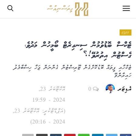
އިދިކީލި
ލޮގްއިން
ޓެކްސް ބޮޑުވުމުން ސިނގިރެޓް ބޯމީހުން މަދުވެ،
ރެޖިސްޓަރ
ގެސްޓުން އިތުރުވޭ!؟
ޓެކްހާއި ފީތައް ބޮޑުކޮށްގެން ޓޫރިސްޓުން ގެންނަން ޖަހާ ހިސާބާމެދު
ހޯމް
ހައިރާންވޭ
PHPTestPage2
އެޑިޓަރ
0
އޮކްޓޫބަރު 23,
2024 - 19:59
PHPTestPage2
(އަޕްޑޭޓްކުރީ: އޮކްޓޫބަރު 23,
ރިޕޯޓް
2024 - 20:16)
އެޑިޓޯރިއަލް