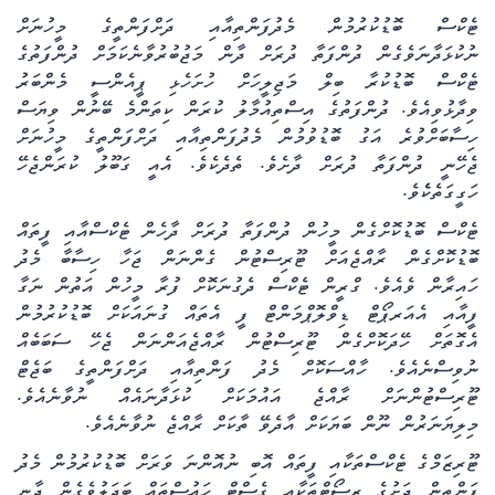
ޓެކްސް ބޮޑުކުރުމުން މެދުފަންތިއާއި ދަށްފަންތީގެ މީހުނަށް
ނުކުޅަދާނަވެގެން ދުންފަތާ ދުރަށް ދާން މަޖުބުރުވާނެކަމަށް ދުންފަތުގެ
ޓެކްސް ބޮޑުކުރާ ބިލް މަޖިލީހަށް ހުށަހެޅި ޕީއެންސީ މެންބަރު
ވިދާޅުވިއެވެ. ދުންފަތުގެ އިސްތިއުމާލު ކުރަން ކިތަންމެ ބޭނުން ވިޔަސް
ހިސާބަށްވުރެ އަގު ބޮޑުވުމުން މެދުފަންތިއާއި ދަށްފަންތީގެ މީހުނަށް
ޖެހޭނީ ދުންފަތާ ދުރަށް ދާށެވެ. ތެދެކެވެ. އެއީ ގަބޫލު ކުރަންޖެހޭ
ހަގީގަތެކެެވެ.
ޓެކްސް ބޮޑުކޮށްގެން މީހުން ދުންފަތާ ދުރަށް ދާހެން ޓެކްސްއާއި ފީތައް
ބޮޑުކޮށްގެން ރާއްޖެއަށް ޓޫރިސްޓުން ގެންނަން ޖަހާ ހިސާބާ މެދު
ހައިރާން ވެއެވެ. ގްރީން ޓެކްސް ދެގުނަކޮށް ފުރާ މީހުން އަތުން ނަގާ
ފީއާއި އެއަރޕޯޓް ޑިވްލޮޕްމަންޓް ފީ އެތައް ގުނައަކަށް ބޮޑުކުރުމުން
އެގޮތަށް ހޭދަކޮށްގެން ޓޫރިސްޓުން ރާއްޖެއަންނަން ޖެހޭ ސަބަބެއް
ނުވިސްނެއެވެ. ހާއްސަކޮށް މެދު ފަންތިއާއި ދަށްފަންތީގެ ބަޖެޓް
ޓޫރިސްޓުންނަށް ރާއްޖެ އައުމަކަށް ކުޅަދާނައެއް ނުވާނެއެވެ.
މިލިޔަނަރުން ނޫން ބަޔަކަށް އާދެވޭ ތާކަށް ރާއްޖެ ނުވާނެއެވެ.
ޓޫރިޒަމްގެ ޓެކްސްތަކާއި ފީތައް އޮބި ނުއޮންނަ ވަރަށް ބޮޑުކުރުމުން މެދު
ފަންތިން ދަށުގެ ރިސޯޓްތަކާއި ގެސްޓް ހައުސްތައް ބަދަލުވެގެން ދާނީ