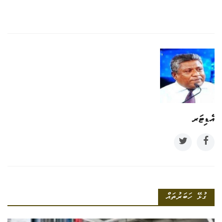
އެޑިޓަރ
ގުޅޭ ހަބަރުތައް