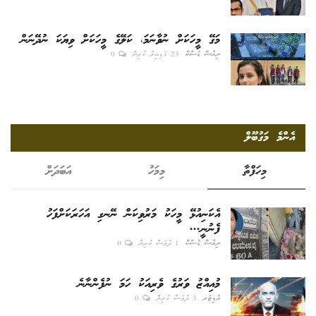
މަގޭ މީހަކަށް ނުވާނަމަ، ކަލޭގެ މީހަކަށް ވިޔަކަ ނުދޭނަން
ނިއުސް ޑެސްކް
23 ގަޑިއިރު ކުރިން
0
އެންމެ މަގުބޫލް
މިހަފްތާ
މިމަހު
އަބަދަށް
އެކަނިއުޅޭ މީހަކު މަރުވިކަން ނޭނގި އަހަރަކަށްފަހު
ފެނުނީ...
ނިއުސް ޑެސްކް
1 ދުވަސް ކުރިން
0
މުއިއްޒު ވަރުގެ ވެރިއަކު ހަމަ ނުފެންނާނެ
އެޑިޓަރ
3 ދުވަސް ކުރިން
0