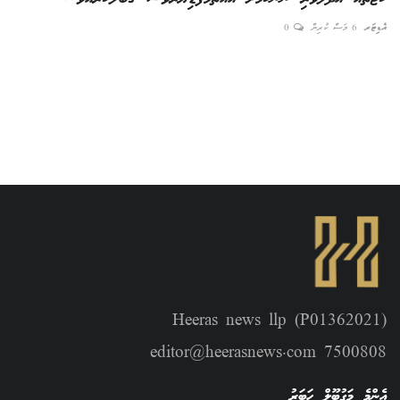
އެޑިޓަރ
6 މަސް ކުރިން
0
އެޑިޓ
Heeras news llp (P01362021)
editor@heerasnews.com 7500808
އެންމެ މަގުބޫލް ހަބަރު