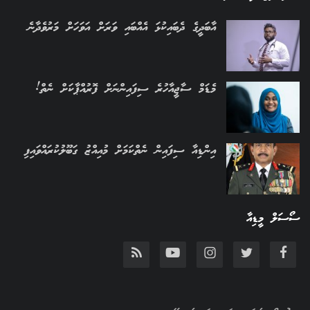
އާބަދީގެ ދެބައިކުޅަ އެއްބައި ވަރަށް އަވަހަށް މަރުވެދާނެ
މެޑަމް ސާޖީއާހުރެ ސިފައިންނަށް ފޮރުއްޕާކަށް ނެތް!
އިންޑިއާ ސިފައިން ނެތްކަމަށް މުއިއްޒު ގަބޫލުކުރައްވައިފި
ސޯސަލް މީޑިއާ