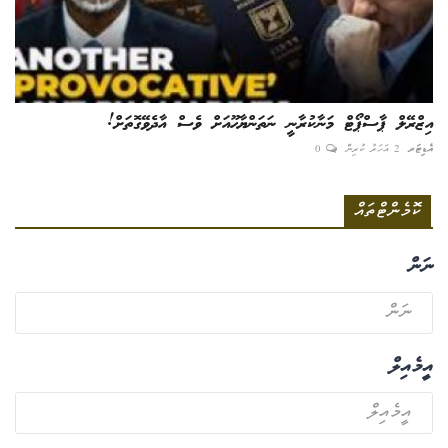
އިޒްރޭލް ޕާސްޕޯޓް މަނާކުރާނީ ނަތަންޔާހޫއަށް ވެސް އާދެވޭގޮތަށް!
އެޑިޓަރ
2 އަހަރު ކުރިން
0
ކޮމެންޓްތައް
ނަން
އީމެއިލް