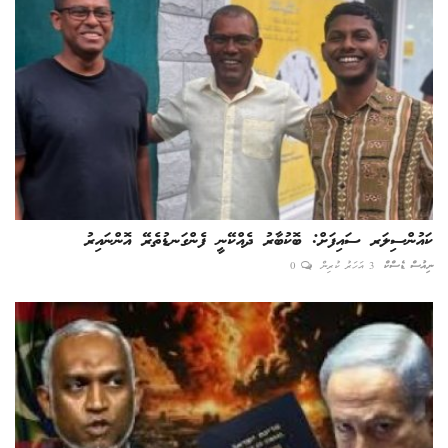
ކައުންސިލަރ ސައިފަށް: ބޮކުބާރު ދެއްކޭނީ ފެންގަނޑުތެރޭ އޮންނައިރު
ނިއުސް ޑެސްކް
3 އަހަރު ކުރިން
0