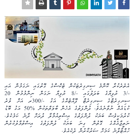
ކޮލަމް
ދޭސީ ހަބަރު
އަވަސްކަޅި
ބިދޭސީ ހަބަރު
ތަސްވީރު
އެތެރެކުރާ ކޮންމެ ސިނގިރެޓަކުން ޓެކްސްގެ ގޮތުގައި ނަގަމުން އައި
ހަށިހެޔޮވެށި
-/3 ރުފިޔާގެ ބަދަލުގައި -/8 ރުފިޔާ ނަގަން ނިންމުމުން 20
ސިނގިރެޓްގެ ސިނގިރެޓް ފޮއްޓެއްގެ އަގު -/300ރ އަށް ވުރެ
ބަހަވީވެށި
ކުޑައެއް ނުވާނެއެވެ. ދުންފަތުގެ އެހެން ބާވަތްތަކުން %50 އަގު ބޮޑު
ކުރުމަކީވެސް ބަޔަކު ދުންފަތުގެ އިސްތިއުމާލާ ދުރަށް ދާނެ ކަމެކެވެ.
ހީރަސްތަރި
ނަތީޖާއެއްގެ ގޮތުން ގިނަ ބަޔަކު ދުންފަތުގެ އިސްތުމާލުކުރުން
ހުއްޓާލާނެ ކަމަށް ސަރުކާރުން ދެކެއެވެ.