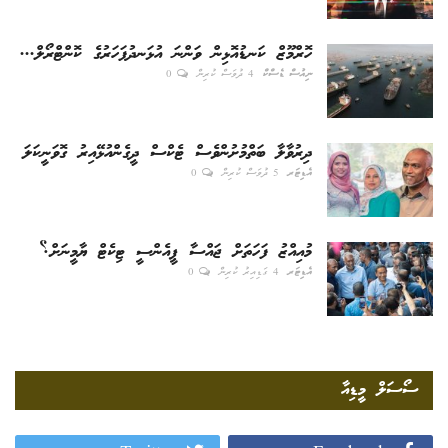
ހޮރްމޫޒް ކަނޑުއޮޅިން ވަންނަ އުޅަނދުފަހަރުގެ ކޮންޓްރޯލް...
ނިއުސް ޑެސްކް
4 ދުވަސް ކުރިން
0
ދިރުވާލާ ބަތްމުށުންވެސް ޓެކްސް ދީގެންއުޅޭއިރު ގޮވަނީކަލަ
އެޑިޓަރ
5 ދުވަސް ކުރިން
0
މުއިއްޒު ފަހަތަށް ޖައްސާ ޕީއެންސީ ޓިކެޓް ޔާމީނަށް؟
އެޑިޓަރ
4 ގަޑިއިރު ކުރިން
0
ސޯސަލް މީޑިއާ