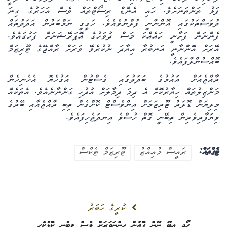
ފަޅު ތަންތަނަށެވެ. ހައި އެންޑް ރިސޯޓްތައް ވެސް އަހަރުގެ ގިނަ
ދުވަސްތަކުގައި އޮންނާނީ ފުލްނުވެއެވެ. ހަގީގީ ނަމްބަރުން އަދަދުތައް
ފެންނަން ފަށާނީ ހައެއްކަ މަސް ދުވަހުގެ އޮޕަރޭޝަނަށް ފަހުގައެވެ.
އޭރަށް އޮންނާނީ އަނބުރާ އިޔާދަ ނުކުރެވޭ ވަރަށް ރާއްޖޭގެ ޓޫރިޒަމް
ބޮއްސުންލާފައެވެ.
ރާއްޖެއަށް އައުމުގެ ބަދަލުގައި ގެސްޓުން އަގުހެޔޮ އެހެނިހެން
މަންޒިލުތައް ހިޔާރުކޮށް އެ ދިމަ ދިމާލަށް އުދުހި ގަންނާނެއެވެ. އެތަކެއް
މިލިޔަން ޑޮލަރު ޓޫރިޒަމަށް އިންވެސްޓް ކޮށްގެން ތިބި ރާއްޖެއާއި ބޭރުގެ
ވިޔަފާރިވެރިން ތިބޭނީ ގޮތް ހުސްވެ އިނދަޖެހިފައެވެ.
ޓެގްތައް:
ރައީސް މުއިއްޒު
ޓޫރިޒަމް ޓެކްސް
ކުރީގެ ހަބަރު
ހޯދި އިބޫ ނޫން ގޮތުން ހިންނަވަރަށް ވެސް ލިބުނީ ކޮޅުކެހި