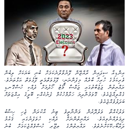
ކޮލަމް
ދޭސީ ހަބަރު
އަވަސްކަޅި
ބިދޭސީ ހަބަރު
ތަސްވީރު
އިންޑިއާ ސިފައިން ރާއްޖޭން ފޮނުވާލާނެކަމަށް ބުނި ބަޔަކަށް ލިބުން
ވެރިކަމުގެ ހުރިހާ ބާރެެއް މިފެންނަނީ، ފޮޅުވަތްމަތީ ފޮޅުވަތް އަޅާތަނެވެ.
ހަށިހެޔޮވެށި
ރައްޔިތުން ޖަޒުބާތުގައި ޖައްސާ ވޯޓު ހޯދުމަށް ދެއްކި ހުސްގޮނޑި
ގެއްލިއްޖެއެވެ. ގޮވަމުންދިޔަ ހަރާމްހުކުމް ފެނުކެއްކި ބޮލީގެ އިއްޒަތަަށް
ބަހަވީވެށި
ބަދަލުވެއްޖެއެވެ.
ވަލުކުއްތާ ވަލުދޮރުން ވަންނާތީވެ ޓިނު އާކުރަން ޖެހި ހިސާބު
ހީރަސްތަރި
ދިމަލެއްނުވިއެވެ. ރައްޔިތުންނަށް ދެއްކި ހުވަފެނުގައި ޤައުމު
ދަރާބޯހިކޭކަަށްނެތެވެ. ރައްޔިތުންގެ ތިޖޫރި ހުސްވެެއްޖެކަމަށް ބުނެ