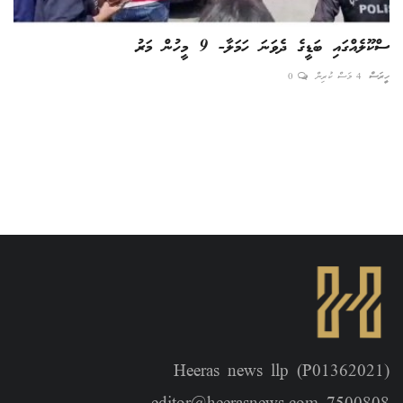
ސްކޫލެއްގައި ބަޑީގެ ދެވަނަ ހަމަލާ- 9 މީހުން މަރު
2028 ޖުލައި 26 އަށް 
ހީރަސް
4 މަސް ކުރިން
0
އެޑިޓ
ރަށ
Heeras news llp (P01362021)