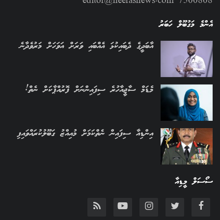
editor@heerasnews.com 7500808
އެންމެ މަގުބޫލް ހަބަރު
އާބަދީގެ ދެބައިކުޅަ އެއްބައި ވަރަށް އަވަހަށް މަރުވެދާނެ
މެޑަމް ސާޖީއާހުރެ ސިފައިންނަށް ފޮރުއްޕާކަށް ނެތް!
އިންޑިއާ ސިފައިން ނެތްކަމަށް މުއިއްޒު ގަބޫލުކުރައްވައިފި
ސޯސަލް މީޑިއާ