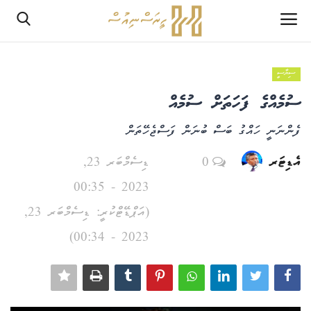
ސިޔާސީ
ލޮގްއިން
ސުމެއްގެ ފަހަތަށް ސުމެއް
ރެޖިސްޓަރ
ފެންނަނީ ހައްގު ބަސް ބުނަން ފަސްޖެހޭތަން
ހޯމް
އެޑިޓަރ
0
ޑިސެމްބަރ 23,
2023 - 00:35
PHPTestPage2
(އަޕްޑޭޓްކުރީ: ޑިސެމްބަރ 23,
PHPTestPage2
2023 - 00:34)
ރިޕޯޓް
އެޑިޓޯރިއަލް