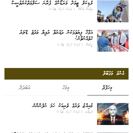
މެޑިކަލް ޓީމަށް މަރަޑޯނާގެ ފުރާނަ ސަލާމަތްކުރެވުނީސް
ނިއުސް ޑެސްކް
1 ދުވަސް ކުރިން
0
އަޅާހާ ފިޔަވަޅަކުން ދައުރުވާ ރުފިޔާ މަދުވެ ޑޮލަރު
ހެވެއްނުވާނެ!
ހީރަސް
1 ދުވަސް ކުރިން
0
އެންމެ މަގުބޫލް
މިހަފްތާ
މިމަހު
އަބަދަށް
މުއިއްޒު ވަރުގެ ވެރިއަކު ހަމަ ނުފެންނާނެ
އެޑިޓަރ
2 ދުވަސް ކުރިން
0