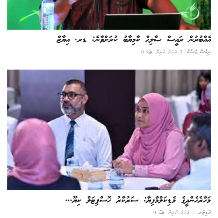
އެއްބުރުން ރައީސް ޞާލިޙް ކާމިޔާބު ކުރަށްވާނެ: ޑރ. އިޔާޒް
ނިއުސް ޑެސްކް
3 އަހަރު ކުރިން
0
މަހާރެހެންދީގެ މެޑިކަލްމާފިޔާ: ސަރުކާރު ހޮސްޕިޓަލް ކިޔޫ...
އެޑިޓަރ
1 އަހަރު ކުރިން
0