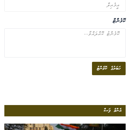
ކޮމެންޓް
ހަބަރުގެ ކޮމެންޓު
އެންމެ ފަސް