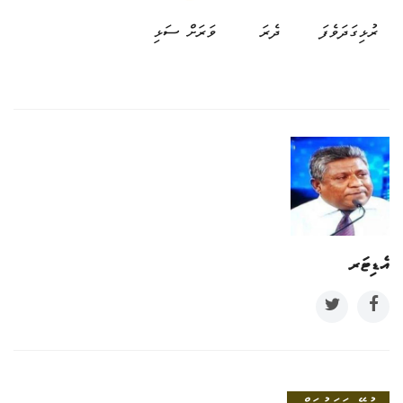
ރުޅިގަދަވެފަ
ދެރަ
ވަރަށް ސަޅި
އެޑިޓަރ