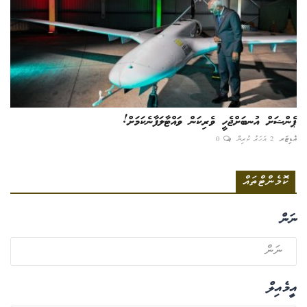
ޕެންޝަށް އުނބަށްޖެހީ ވެރިކަން ވައްޓާލަފާނެކަމަށް!
އެޑިޓަރ
2 އަހަރު ކުރިން
0
ކޮމެންޓްތައް
ނަން
އީމެއިލް