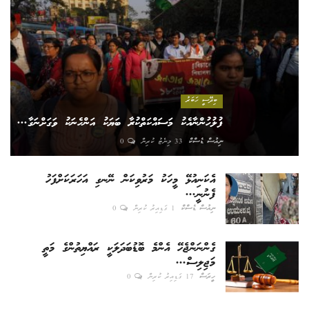
ބިދޭސީ ހަބަރު
ފުލުހުންނާއެކު މަސައްކަތްކުރާ ބަޔަކު އަންހެނަކު ވަގަށްނަގާ...
ނިއުސް ޑެސްކް
33 މިނެޓު ކުރިން
0
އެކަނިއުޅޭ މީހަކު މަރުވިކަން ނޭނގި އަހަރަކަށްފަހު
ފެނުނީ...
ނިއުސް ޑެސްކް
1 ގަޑިއިރު ކުރިން
0
ގެންނަންޖެހޭ އެންމެ ބޮޑުބަދަލަކީ ރައްޔިތުންގެ މަތީ
މަޖިލިސް...
ހީރަސް
17 ގަޑިއިރު ކުރިން
0