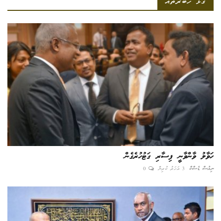
ގުޅޭ ހަބަރުތައް
ހަވާލު ވާންވާނީ ފިސާރި ގަޓުހުރެގެން
ނިއުސް ޑެސްކް
3 އަހަރު ކުރިން
0