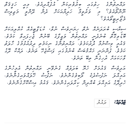
ރައްޔިތުންގެ ހިތުގައި ބިރުވެެރިކަން އުފެއްދިއެވެ. މިއީ ހަޤީޤަތް
ނޫންތޯއެވެ؟ މި ވަރުވީމާ ހަދިޔާއަކަށް ދެން ދޭންވީ މަޖިލިސް
މެޖޯރިޓީތޯއެވެ؟
ސިޔާސީ ބުރަދަނެއް ނެތް ހިޔަނިވެސް ނުވާ، ކުޑަޕާޓީއެއް ކުއްލިއަކަށް
ބޮޑުވިގޮތް ބުނެދެނީ ރައްޔިތުން ވަޒީފާގެ ބޭނުން ޖެހިފައިވާ ކަމެވެ.
ޤައުމީ ވިސްނުމާ ދުުރުކަމެވެ. ރައްޔިތުންގެ ނިކަމެތި ދިރުއުޅުމުގެ ހާލަތު
ކަމެވެ. ފެންނަނީ ޚައްޤުބަސް ބުނުމުގައި ފަސްޖެހޭ ތަނެވެ. ދައްކާ ދޮގު
ވާހަކައަށް ރުހިގެން ތިބޭ ތަނެވެ.
އަދިވެސް ޤައުމަށް ހެޔޮ ބަދަލެއް ގެނެވޭނީ ރައްޔިތުން އެމީހުންގެ
އަމިއްލަ ނަފުސުދެކެ ލޯބިވެގެންނެވެ. ނަފުސު ހޭލައްވައިގެންނެވެ.
ހެދިދޮގު އަމިއްލަ ބުއްދިން ކިރާލައިގެންނެވެ. ޤައުމު އިސްކޮށްގެންނެވެ.
ޓެގްތައް:
ރައުޔު