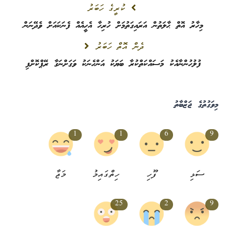
ކުރީގެ ހަބަރު
މިހާރު އޮތް ޙާލަތުން އަރައިގަތުމަށް ހުރިހާ އެހީއެއް ފެނަކައަށް ވެދޭނަން
ދެން އޮތް ހަބަރު
ފުލުހުންނާއެކު މަސައްކަތްކުރާ ބަޔަކު އަންހެނަކު ވަގަށްނަގާ ރޭޕްކޮށްފި
މިވަގުތުގެ ޖަޒްބާތު
1
1
6
9
ސަޅި
ފޫހި
ހިތްގައިމު
މަޖާ
25
2
9