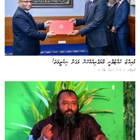
މުއިއްޒު ހުއްޓުވާނީ މޮޔަގެރިއެއްހެން މަގަށް ނިކުތީމަތަ!
އެޑިޓަރ
1 އަހަރު ކުރިން
0