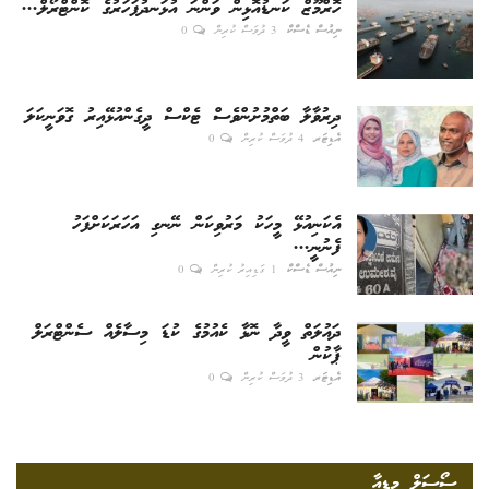
ހޮރްމޫޒް ކަނޑުއޮޅިން ވަންނަ އުޅަނދުފަހަރުގެ ކޮންޓްރޯލް...
ނިއުސް ޑެސްކް
3 ދުވަސް ކުރިން
0
ދިރުވާލާ ބަތްމުށުންވެސް ޓެކްސް ދީގެންއުޅޭއިރު ގޮވަނީކަލަ
އެޑިޓަރ
4 ދުވަސް ކުރިން
0
އެކަނިއުޅޭ މީހަކު މަރުވިކަން ނޭނގި އަހަރަކަށްފަހު
ފެނުނީ...
ނިއުސް ޑެސްކް
1 ގަޑިއިރު ކުރިން
0
ދައުލަތް ވީދާ ނޮޅާ ކެއުމުގެ ކުޑަ މިސާލެއް ސެންޓްރަލް
ޕާކުން
އެޑިޓަރ
3 ދުވަސް ކުރިން
0
ސޯސަލް މީޑިއާ