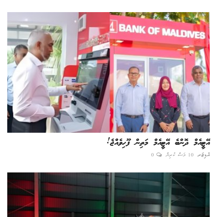
އޭޓީއެމް ދޮންބެ އޭޓީއެމް މަތިން ފޫހިވެއްޖެ!
އެޑިޓަރ
10 މަސް ކުރިން
0