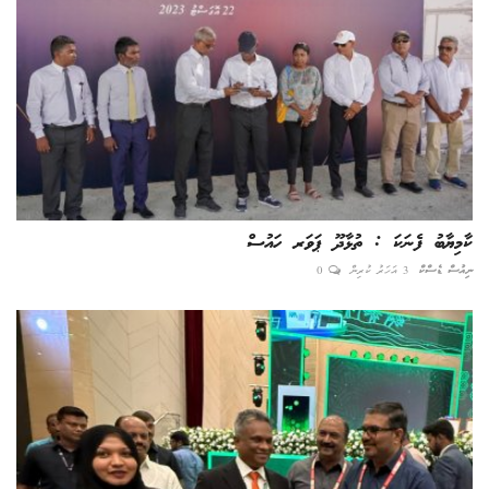
ކާމިޔާބު ފެނަކަ : ތުޅާދޫ ޕަވަރ ހައުސް
ނިއުސް ޑެސްކް
3 އަހަރު ކުރިން
0