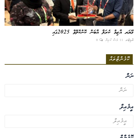
މޭޔަރ އާޒިމް ކެރަލާ އާބަން ކޮންކްލޭވް 2025ގައި
އެޑިޓަރ
11 މަސް ކުރިން
0
ކޮމެންޓްތައް
ނަން
އީމެއިލް