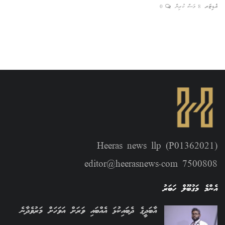
އެޑިޓަރ
8 މަސް ކުރިން
0
އެޑިޓ
Heeras news llp (P01362021)
editor@heerasnews.com 7500808
އެންމެ މަގުބޫލް ހަބަރު
އާބަދީގެ ދެބައިކުޅަ އެއްބައި ވަރަށް އަވަހަށް މަރުވެދާނެ