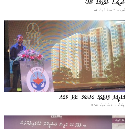
ނުދިޔަސް ނުދާވަރެއް ނޫން!
އެޑިޓަރ
2 އަހަރު ކުރިން
0
އެމްޕީއެލް ފްލެޓްތައް އަންނަމަހު ހަވާލު ކުރާނެ
ހީރަސް
3 އަހަރު ކުރިން
0