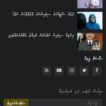
މެޑަމް ސާޖީއާހުރެ ސިފައިންނަށް ފޮރުއްޕާކަށް ނެތް!
އިންޑިއާ ސިފައިން ނެތްކަމަށް މުއިއްޒު ގަބޫލުކުރައްވައިފި
ސޯސަލް މީޑިއާ
ނިއުސް ލެޓަރ ގައި ބައިވެރިވޭ
ސަބްސްކުރައިބް