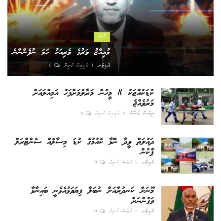
ކޮލަމް
މުއިއްޒު ވަރުގެ ވެރިއަކު ހަމަ ނުފެންނާނެ
އެޑިޓަރ
3 ގަޑިއިރު ކުރިން
0
ކުޑަކުއްޖަކު 8 މީހުން މަރާލުމަށްފަހު އަމިއްލައަށް
މަރުވެއްޖެ
ނިއުސް ޑެސްކް
8 ގަޑިއިރު ކުރިން
0
ދައުލަތް ވީދާ ނޮޅާ ކެއުމުގެ ކުޑަ މިސާލެއް ސެންޓްރަލް
ޕާކުން
އެޑިޓަރ
1 ދުވަސް ކުރިން
0
މޫނަށް ކަނދުރާއަށް ނުބަލާ ފިޔަވަޅުއެޅެނީ ބައިނާޅާ
ވަގުންނަށް
އެޑިޓަރ
1 ދުވަސް ކުރިން
0