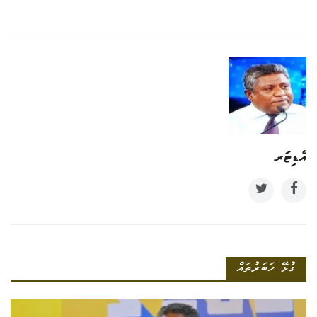
އެޑިޓަރ
ގުޅޭ ހަބަރުތައް