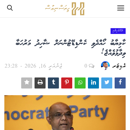
ރަށްވެހިވެށި
ލޮގްއިން
ކާމިޔާބު ހޯއްދެވި ކެންޑިޑޭޓުންނަށް ޝާހިދު މަރުހަބާ
ރެޖިސްޓަރ
ވިދާޅުވެއްޖެ!
އެޑިޓަރ
0
ޖެނުއަރީ 16, 2026 - 23:28
ހޯމް
PHPTestPage2
PHPTestPage2
ރިޕޯޓް
އެޑިޓޯރިއަލް