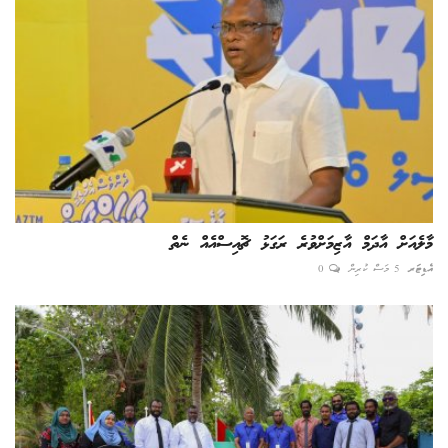
މާލެއަށް އާދަމް އާޒިމަށްވުރެ ރަގަޅު ޗޮއިސްއެއް ނެތް
އެޑިޓަރ
5 މަސް ކުރިން
0