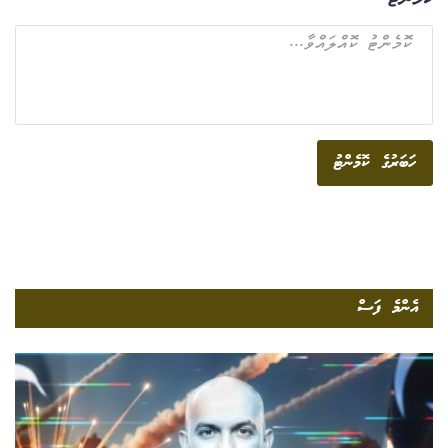
ކޮމެންޓް
ހަބަރުގެ ކޮމެންޓު
އެންމެ ފަސް