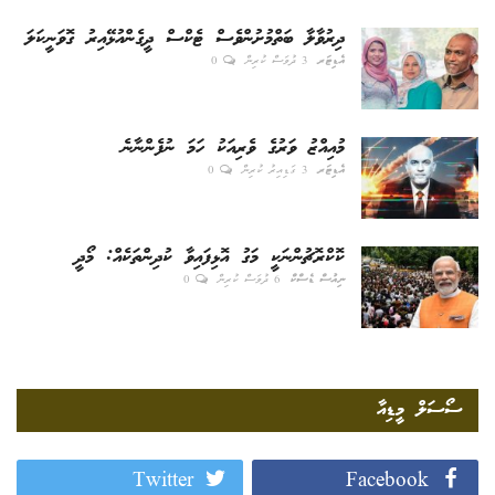
ދިރުވާލާ ބަތްމުށުންވެސް ޓެކްސް ދީގެންއުޅޭއިރު ގޮވަނީކަލަ
އެޑިޓަރ
3 ދުވަސް ކުރިން
0
މުއިއްޒު ވަރުގެ ވެރިއަކު ހަމަ ނުފެންނާނެ
އެޑިޓަރ
3 ގަޑިއިރު ކުރިން
0
ކޮކްރޮޗުންނަކީ މަގު އޮޅިފައިވާ ކުދިންތަކެއް: މޯދީ
ނިއުސް ޑެސްކް
6 ދުވަސް ކުރިން
0
ސޯސަލް މީޑިއާ
Twitter
Facebook