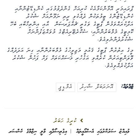
ޕްރައިމަރީ އޮމާންކަމާއެކު ކުރިއަށް ގެންދެވުމުގައި ކެންޑިޑޭޓުންނާއި
ކެންޑިޑޭޓުންގެ ޓީމުތަކުން ދެއްކެވި ރީތި ނަމޫނާއަށް ޝުކުރު
އަދާކުރައްވަމުން ޕާޓީގެ ވަގުތީ ޗެއާޕަރސަން ‎ އާއި އިންތިޚާބާއި ބެހޭ
ކޮމިޓީގެ މެމްބަރުންނާއި، ސެކްރެޓޭރިއެޓްގެ މުވައްޒަފުންނަށް
ޝުކުރުދެންނެވިއެވެ.
މީގެ އިތުރުން ޕާޓީގެ ޤައުމީ މަޖިލީހުގެ މެމްބަރުންނާއި ގިނަ އަދަދެއްގެ
ވޮލަންޓިއަރުން ކުރެއްވި އަގުހުރި މަސައްކަތަށް ފަށް ފަށުން ޝުކުރު
އަދާކުރެއްވިއެވެ.
ޓެގްތައް:
އޮނަރަބަލް ޝާހިދު
އެމްޑީޕީ
ކުރީގެ ހަބަރު
މުއިއްޒު ސަރުކާރުގައި އެސްއޯއީތައް | އިގުތިސޯދާއި މާލީ ނިޒާމްގެ ކެންސަރ