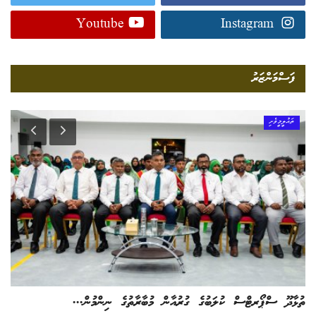
Youtube
Instagram
ފަސްމަންޒަރު
ތައުލީމީވެށި
ތުޅާދޫ ސްޕޯރޓްސް ކުލަބުގެ ގުރުއާން މުބާރާތުގެ ނިންމުން...
އެކ