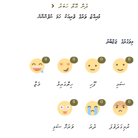
ދެން އޮތް ހަބަރު
މުއިއްޒު ވަރުގެ ވެރިއަކު ހަމަ ނުފެންނާނެ
މިވަގުތުގެ ޖަޒްބާތު
0
0
0
0
ސަޅި
ފޫހި
ހިތްގައިމު
މަޖާ
0
0
0
ރުޅިގަދަވެފަ
ދެރަ
ވަރަށް ސަޅި