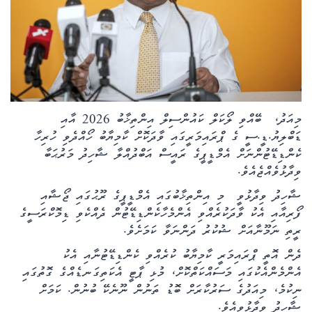
ކޮލަމް
ދޭސީ ހަބަރު
އަވަސްކަޅި
މިއަދު، ބޭއްވި ލޯކަލް ކައުންސިލް އިންތިޚާބު 2026 އާއި
ބިދޭސީ ހަބަރު
ޑަބްލިޔު.ޑީ.ސީ ގެ ޕްރައިމަރީގައި ވާދަކޮށް ކާމިޔާބު ހޯއްދެވި ހުރިހާ
ކެންޑިޑޭޓުންނަށް އެމްޑީޕީގެ ރައީސް އަބްދުއްލާ ޝާހިދު މަރުޙަބާ
ތަސްވީރު
ވިދާޅުވެއްޖެއެވެ.
ޝާހިދު ވިދާޅުވީ މި އިންތިޚާބުގައި އެމްޑީޕީގެ ރޫޙުގައި ޖޯޝާއި
ހަށިހެޔޮވެށި
ފޯރިއާއި އެކު ވާދަކުރެއްވި އެންމެހާކެންޑިޑޭޓުން ދެއްކެވި ޑިމޮކްރަސީގެ
ރީތި ނަމޫނާއަށް ޝުކުރު ދަންނަވާ ކަމަށެވެ.
ބަހަވީވެށި
ދެން އޮތީ ޕްރައިމަރީ ކާމިޔާބު ކުރެއްވި ކެންޑިޑޭޓުނާއި އެކު
އެންމެންއެކުގައި މަސައްކަތްކޮށް، މުޅި ޕާޓީ އެކަތިގަނޑެއްގެ ގޮތުގައި
ހީރަސްތަރި
ނިކުމެ، މިއަދުގެ ސަރުކާރަށް ބޮޑު ތަނުން ނޫނެކޭ ބުނުން. ކަމަށް
ޝާހިދު ވިދާޅުވިއެވެ.