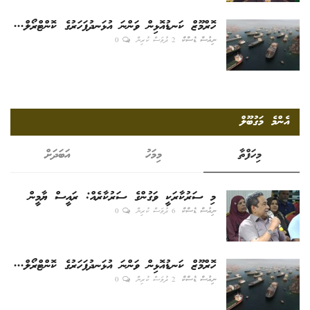
ހޮރްމޫޒް ކަނޑުއޮޅިން ވަންނަ އުޅަނދުފަހަރުގެ ކޮންޓްރޯލް...
ނިއުސް ޑެސްކް
2 ދުވަސް ކުރިން
0
އެންމެ މަގުބޫލް
މިހަފްތާ
މިމަހު
އަބަދަށް
މި ސަރުކާރަކީ ވަގުންގެ ސަރުކާރެއް: ރައީސް ޔާމީން
ނިއުސް ޑެސްކް
6 ދުވަސް ކުރިން
0
ހޮރްމޫޒް ކަނޑުއޮޅިން ވަންނަ އުޅަނދުފަހަރުގެ ކޮންޓްރޯލް...
ނިއުސް ޑެސްކް
2 ދުވަސް ކުރިން
0