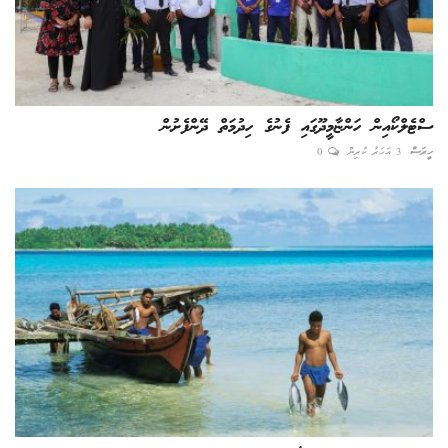
ސްޓެލްކޯއިން ހަންޏާމީދޫގައި ފެނުގެ ހިދުމަތް ދޭންފެށުން
ހީރަސް
3 އަހަރު ކުރިން
0