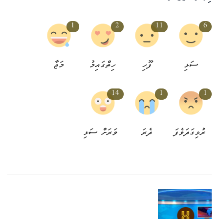
1
2
11
6
ސަޅި
ފޫހި
ހިތްގައިމު
މަޖާ
14
1
1
ރުޅިގަދަވެފަ
ދެރަ
ވަރަށް ސަޅި