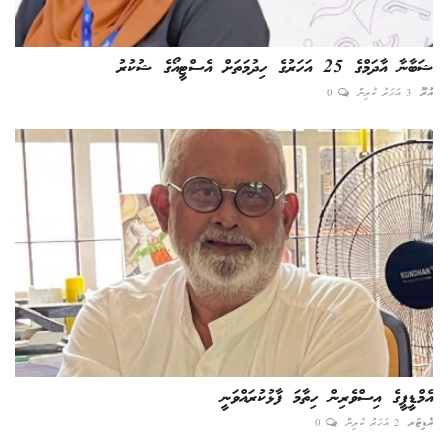
ޝަބާނާ އާދަމްގެ 25 އަހަރުގެ ހިދުމަތަށް އެސްޓީއޯގެ ޝުކުރު
އުރޫ
3 އަހަރު ކުރިން
0
އެމްޑީޕީގެ އިސްވެރިން ހިތާމަ ފާޅުކުރައްވަނީ
އެޑިޓަރ
2 އަހަރު ކުރިން
0