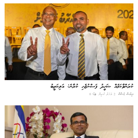
ކުރަންވާކަމެއް ޝަހީދު ފަސްނުޖެހި ކުރާނެ: އަލިކަތީބު
ނިއުސް ޑެސްކް
2 އަހަރު ކުރިން
0