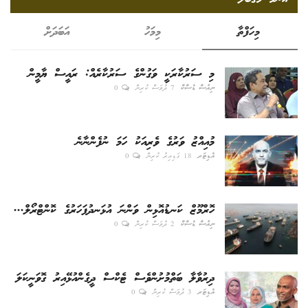
މިހަފްތާ
މިމަހު
އަބަދަށް
މި ސަރުކާރަކީ ވަގުންގެ ސަރުކާރެއް: ރައީސް ޔާމީން
ނިއުސް ޑެސްކް
7 ދުވަސް ކުރިން
0
މުއިއްޒު ވަރުގެ ވެރިއަކު ހަމަ ނުފެންނާނެ
އެޑިޓަރ
18 ގަޑިއިރު ކުރިން
0
ހޮރްމޫޒް ކަނޑުއޮޅިން ވަންނަ އުޅަނދުފަހަރުގެ ކޮންޓްރޯލް...
ނިއުސް ޑެސްކް
2 ދުވަސް ކުރިން
0
ދިރުވާލާ ބަތްމުށުންވެސް ޓެކްސް ދީގެންއުޅޭއިރު ގޮވަނީކަލަ
އެޑިޓަރ
3 ދުވަސް ކުރިން
0