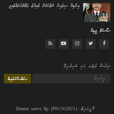
އިންޑިއާ ސިފައިން ނެތްކަމަށް މުއިއްޒު ގަބޫލުކުރައްވައިފި
ސޯސަލް މީޑިއާ
ނިއުސް ލެޓަރ ގައި ބައިވެރިވޭ
ސަބްސްކުރައިބް
ކޮޕީރައިޓް: Heeras news llp (P01362021)