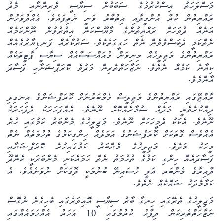
މަސްލަހަތު އިސްކުރުމުގެ ސަބަބުން ސިޔާސީ ވެރިންނާއި މެދު
ރައްޔިތުން ކުރާ އުންމީދާއި އިތުބާރު ވަނީ ނެތިފައެވެ. އެއްދުވަހުން
އަނެއް ދުވަހަށް ރައްޔިތުންގެ މާޔޫސްކަން އިތުރުވުން ނޫންކަމެއް
ނެތްކަމީ ދެބަސްވެވެން ނެތް ހަގީގަތެކެވެ. ސަރުކާރެއް ފަނޑިޔާރުގެއެއް
ރައްޔިތުންގެ މަޖިލީހެއް މިނިވަން މުއައްސަސާއެއް ސިޔާސީ ޕާޓީތަކެއް
ކިޔާނެ ކަމެއް ނެތެވެ. ނަޒާހަތްތެރިން މަދުވެ ކޮރަޕްޝަނާއި ފަސާދަ
އާންމެވެ.
ރާއްޖޭގައި ރައްޔިތުންގެ މަޖިލީސް މެމްބަރުނަށް ކޮރަޕްޝަންގެ އިނގިލި
ދިއްކުރެވެނީ މަދެއް ސުމާރެއްކޮށް ނޫނެވެ. އެއްފަހަރަކު ދެފަހަރަކު
ނޫނެވެ. އެކަކު ދެމީހަކަށް ނޫނެވެ. މަޖިލީހުގެ މެންބަރު ކަމުގައި ހުރެ
އެއްވެސް ގޮތަކަށް ކޮރަޕްޝަނުގެ އަމަލެއް ހިންގިކަމުގެ ތުހުމަތެއް ނެތް
މީހަކު މަދެވެ. މަޖިލީހުގެ މެންބަރު ކަމުގައިހުރެ ކޮ
ރަޕްޝަނާއި
ފަސާދައެއް ހިންގި ކަމުގެ ތުހުމަތު ނެތް ހަމައެކަނި މެންބަރަކީ ކެންދޫ
ދާއިރާގެ މެންބަރ އަލީ ހުސައިނޭ ބުނުމަކީ ދޮގަކަށް ނުވަނެއެވެ. އެ
ކަމާމެދަކު ޝައްކެއް ނެތެވެ.
މަޖިލީހުގެ ތެރޭގައި ހިނގާ ބާރު ސިޔާސީ އޮއިވަރުގައި ބެހިގެން ނުގޮސް
ނަޒާހަތްތެރިކަން ދިފާއު ކުރުމުގައި 10 އަހަރު އެއްހަމައެއްގައި