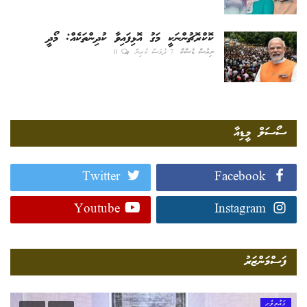
ކޮކްރޮޗުންނަކީ މަގު އޮޅިފައިވާ ކުދިންތަކެއް: މޯދީ
ނިއުސް ޑެސްކް
7 ދުވަސް ކުރިން
0
ސޯސަލް މީޑިއާ
Twitter
Facebook
Youtube
Instagram
ފަސްމަންޒަރު
ގައުމީވެށި