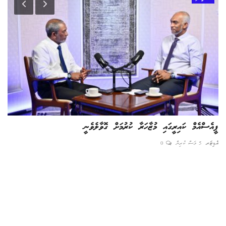
ޕީއެސްއެމް ކައިރީގައި މުޒާހަރާ ކުރުމަށް ގޮވާލެވެނީ
ފެނ
އެޑިޓަރ
5 މަސް ކުރިން
0
ހީރަ