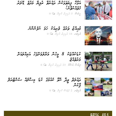
އަޅާހާ ފިޔަވަޅަކުން ދައުރުވާ ރުފިޔާ މަދުވެ ޑޮލަރު
ހެވެއްނުވާނެ!
ހީރަސް
5 ގަޑިއިރު ކުރިން
0
މުއިއްޒު ވަރުގެ ވެރިއަކު ހަމަ ނުފެންނާނެ
އެޑިޓަރ
18 ގަޑިއިރު ކުރިން
0
ކުޑަކުއްޖަކު 8 މީހުން މަރާލުމަށްފަހު އަމިއްލައަށް
މަރުވެއްޖެ
ނިއުސް ޑެސްކް
23 ގަޑިއިރު ކުރިން
0
ދައުލަތް ވީދާ ނޮޅާ ކެއުމުގެ ކުޑަ މިސާލެއް ސެންޓްރަލް
ޕާކުން
އެޑިޓަރ
2 ދުވަސް ކުރިން
0
އެންމެ މަގުބޫލް