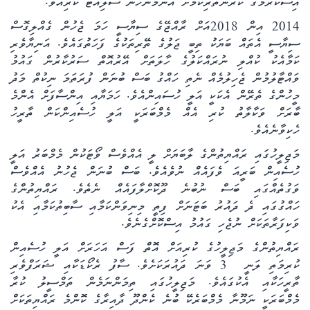
އިސްކުރުމުގެ ކެރުންތެރިކަމަށް އެންމެންހެން ސެލިއުޓް ކުރިއެވެ.
2014 އިން 2018އަށް ރާއްޖޭގެ ސިޔާސީ ހަމަ ޖެހުން ގެއްލިގޮސް
ސިޔާސީ އެތައް ބަޔަކު ތިބީ ޖަލުގެ ތޭރިތަކުގެ ފަހަތުގައެވެ. އަނިޔާވެރި
ކަމާއެކު ކުއްލި ނުރައްކަލުގެ ހާލަތަށް އޭރުއޮތް ސަރުކާރުން ގައުމު
ވައްޓާލުމުން ޖެހިލުމެއް ނެތި ހައްގު ބަސް ބުނަން ފުރަތަމަ ނިކުތް މަދު
މީހުންގެ ތެރޭން އެކަކީ އަލީ ހުސައިންއެވެ. ހަމަޔާއި އިންސާފަށް އެންމެ
ބާރަށް ވަކާލާތު ކުރި އެއް މެމްބަރަކީ އަލީ ހުސެއިންކަން ތާރީހު
ހެކިވާނެއެވެ.
މަޖިލީހުގައި ރައްޔިތުންގެ ލާބަޔަށް ލީ އެއްވެސް ވޯޓަކުން މެމްބަރު އަލީ
ހުސެއިން ބަރީއަ ވެފައެއް ނުވެއެވެ. ބަސް ބުނަން ޖެހުނު އެއްވެސް
ވަގުތެއްގައި ބަސް ނުބުނެ ދޫކޮށްލާފައެއް ނެތެވެ. ރައްޔިތުންގެ
ހައްގުގައި ދެ ދައުރު ބަޓަނަށް ފިތީ މިނިވަންކަމާއި ސާބިތުކަމާއި އެކު
ވަކިފަރާތަކަށް ނުޖެހި ގައުމު އިސްކޮށްގެނެވެ.
ރައްޔިތުންގެ މަޖިލީހުގެ ކުރިއަށް އޮތް ފަސް އަހަރަށް އަލީ ހުސެއިން
ކުރިމަތި ލަނީ 3 ވަނަ ދައުރަކަށެވެ. ސާފު ރެކޯޑަކާއި ޝަރަފްވެރި
ތާރީހަކާއި އެކުގައެވެ. މަޖިލީހުގައި ތިމަންނަމެން ތަމްސީލު ކުރާ
މެމްބަރަކީ ނަމޫނާ މެމްބަރެކޭ ބުނެ ކެންދޫ ދާއިރާގެ ކޮންމެ ރައްޔިތަކަށް