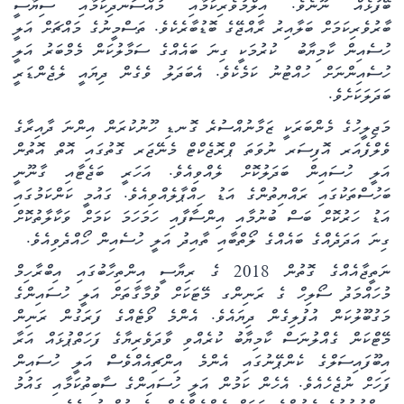
ބޭފުޅެއް ނޫނެވެ. އިލްމުވެރިކަމާއި މުއްސަނދިކަމާއި ސިޔާސީ
ބާރުވެރިކަމަށް ބަލާއިރު ރާއްޖޭގެ ބޮޑުބާރެކެވެ. ތަސްމީނުގެ މައްޗަށް އަލީ
ހުސެއިން ކާމިޔާބު ކު
ރުމަކީ ގިނަ ބައެއްގެ ސަމާލުކަން މެމްބަރު އަލީ
ހުސެއިންނަށް ހުއްޓުނު ކަމެކެވެ. އެބަދަލު ވެގެން ދިޔައީ ލެޖެންޑަރީ
ބަދަލަކަށެވެ.
މަޖިލީހުގެ މެންބަރަކީ ޒަމާނުއްސުރެ ގޮނޑި ހޫނުކުރަން އިންނަ ދާއިރާގެ
ވެލްފެއަރ އޮފިސަރ ނުވަތަ ޕްރޮޖެކްޓް މެނޭޖަރ ގޮތުގައި އޮތް އޮތުން
އަލީ ހުސައިން ބަދަލުކޮށް ލެއްވިއެވެ. އަހަރީ ބަޖެޓާއި ގާނޫނީ
ބަހުސްތަކުގައި ރައްޔިތުންގެ އަޑު ހިއްޕާލެއްވިއެވެ. ގައުމީ ކަންކަމުގައި
އަޑު ހަރުކޮށް ބަސް ބުނުމާއި އިންސާފާއި ހަމަހަމަ ކަމަށް ވަކާލާތުކޮށް
ގިނަ އަދަދެއްގެ ބައެއްގެ ލޯތްބާއި ތާއިދު އަލީ ހުސެއިން ހޯއްދެވިއެވެ.
ނަތީޖާއެއްގެ ގޮތުން 2018 ގެ ރިޔާސީ އިންތިހާބުގައި އިބްރާހިމް
މުހައްމަދު ސޯލިހް ގެ ރަނިންގ މޭޓަކަށް ވުމާގާތަށް އަލީ ހުސައިންގެ
މަގުބޫލުކަން އުފުލިގެން ދިޔައެވެ. އެންމެ ވޯޓެއްގެ ފަރަގުން ރަނިން
މޭޓްކަން ގެއްލުނަސް ކާމިޔާބު ކުރެއްވި ވާދަވެރިޔާގެ ފަހަތްޕުޅައް އަރާ
އިބޫފައިސަލްގެ ކެންޕޭނުގައި އެންމެ އިންޗިއެއްވެސް އަލީ ހުސައިން
ފަހަށް ނުޖެހެއެވެ. އެހެން ކަމުން އަލީ ހުސައިންގެ ސާބިތުކަމާއި ގައުމު