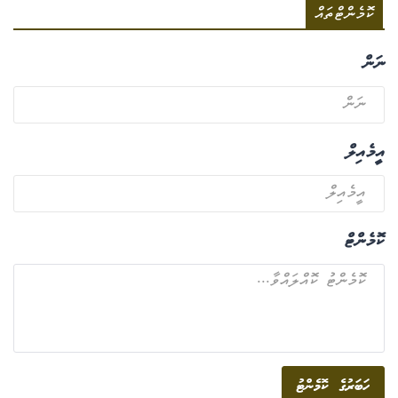
ކޮމެންޓްތައް
ނަން
އީމެއިލް
ކޮމެންޓް
ހަބަރުގެ ކޮމެންޓު