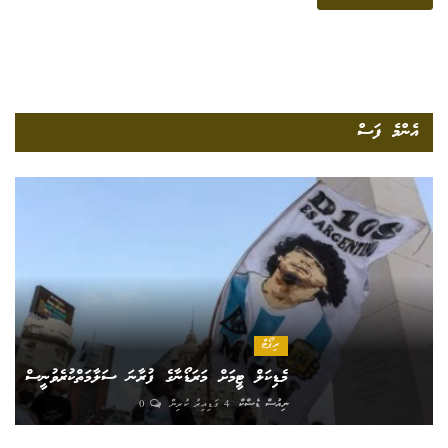
އެންމެ ފަސް
ރިޕޯޓް
މެޑިކަލް ޓީމަށް މަރަޑޯނާގެ ފުރާނަ ސަލާމަތްކުރެވުނީސް
ނިއުސް ޑެސްކް
4 ގަޑިއިރު ކުރިން
0