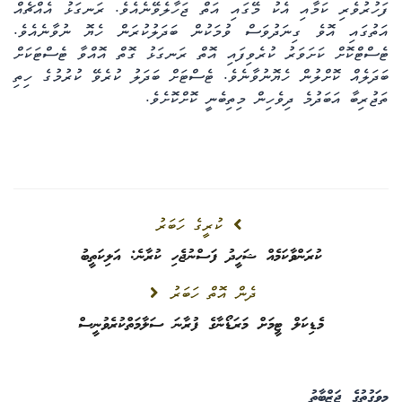
ފަހުރުވެރި ކަމާއި އެކު މޭގައި އަތް ޖަހާލެވޭނެއެވެ. ރަނގަޅު އެއްޗެއް
އަތުގައި އޮވެ ގިނަދުވަސް ވުމަކުން ބަދަލުކުރަން ހެޔޮ ނުވާނެއެވެ.
ޓެސްޓްކޮށް ކަށަވަރު ކުރެވިފައި އޮތް ރަނގަޅު ގޮތް އޮއްވާ ޓެސްޓަކަށް
ބަދަލެއް ކޮށްލުން ހެޔޮނުވާނެވެ. ޓެސްޓަށް ބަދަލު ކުރެވޭ ކުރުމުގެ ހިތި
ތަޖުރިބާ އަބަދުމެ ދިވެހިން މިތިބެނީ ކޮށްކޮށެވެ.
ކުރީގެ ހަބަރު
ކުރަންވާކަމެއް ޝަހީދު ފަސްނުޖެހި ކުރާނެ: އަލިކަތީބު
ދެން އޮތް ހަބަރު
މެޑިކަލް ޓީމަށް މަރަޑޯނާގެ ފުރާނަ ސަލާމަތްކުރެވުނީސް
މިވަގުތުގެ ޖަޒްބާތު