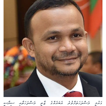
ކޮލަމް
ދޭސީ ހަބަރު
އަވަސްކަޅި
ބިދޭސީ ހަބަރު
ތަސްވީރު
ހަށިހެޔޮވެށި
ބަހަވީވެށި
ހީރަސްތަރި
ގައުމީ މަސްލަހަތަށްވުރެ އެބައެއްގެ ޒާތީ މަސްލަހަތާއި ސިޔާސީ