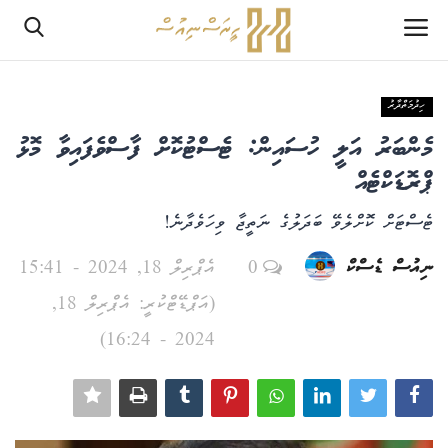
ހިދުމަތްދާރު
ލޮގްއިން
މެންބަރު އަލީ ހުސައިން: ޓެސްޓުކޮށް ފާސްވެފައިވާ މޮޅު
ރެޖިސްޓަރ
ޕްރޮޑަކްޓެއް
ޓެސްޓަށް ކޮށްލެވޭ ބަދަލުގެ ނަތީޖާ ވިހަވެދާނެ!
ހޯމް
ނިއުސް ޑެސްކް
0
އެޕްރިލް 18, 2024 - 15:41
PHPTestPage2
(އަޕްޑޭޓްކުރީ: އެޕްރިލް 18,
PHPTestPage2
2024 - 16:24)
ރިޕޯޓް
އެޑިޓޯރިއަލް