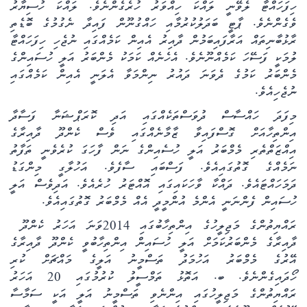
ހިފަހައްޓާ ލެވޭނީ ލައްކަ ހިއްވަރު ހުރެގެންނެވެ. ލައްކަ ހުސިޔާރު
ވެގެންނެވެ. ޕާޓީ ބަދަލުކުރުމާއި ހައްގުނޫން ފައިދާ ނެގުމުގެ ބޮޑެތި
ރާޅުބާނިތައް އަރާފައިބަމުން ދާއިރު އެއިން ކަމެއްގައި ނުޖެހި ހިފަހައްޓާ
ލުމަކީ ފަސޭހަ ކަމެއްނޫނެވެ. އެހެނެއް ކަމަކު މެންބަރު އަލީ ހުސައިންގެ
މެންބަރު ކަމުގެ ދެވަނަ ދައުރު ނިންމަވާ އެލަނީ އެއިން ކަމެއްގައި
ނުޖެހިއެވެ.
މިފަދަ ހައްސާސް ދުވަސްތަކެއްގައި އަދި ކޮރަޕްޝަނާ ފަސާދާ
އިންތިހާއަށް ގޮސްފައިވާ ޒާމާނެއްގައި ވެސް ކެންދޫ ދާއިރާގެ
އިއްޒަތްތެރި މެމްބަރު އަލީ ހުސެއިންގެ ނަން ފާހަގަ ކުރެވެނީ ތަފާތު
ނަމެއްގެ ގޮތުގައިއެވެ. ފަސްބައި ސާފެވެ. އަހުލާގީ މިންގަޑު
ދަމަހައްޓައެވެ. ދައްކާ ވާހަކައިގައި އޮއްޓަރު ހުރެއެވެ. އަދިވެސް އަލީ
ހު
ސައިން ފެންނަނީ އެންމެ އުންމީދީ އެއް މެމްބަރު ގޮތުގައިއެވެ.
ރައްޔިތުންގެ މަޖިލީހުގެ އިންތިހާބުގައި 2014ވަނަ އަހަރު ކެންދޫ
ދާއިރާގެ މެންބަރުކަމަށް އަލީ ހުސައިން އިންތިހާބުވީ ކެންދޫ ދާއިރާގެ
އޭރުގެ މެމްބަރު އަހުމަދު ތަސްމީނު އަލީގެ މައްޗަށް ކުރި
ހޯދައިގެންނެވެ. ބ. އަތޮޅު ތަމްސީލު ކުރުމުގައި 20 އަހަރު
ރައްޔިތުންގެ މަޖިލީހުގައި އިންނެވި ތަސްމީނު އަލީ އަކީ ސަމާސާ