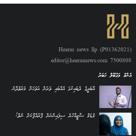
Heeras news llp (P01362021)
editor@heerasnews.com 7500808
އެންމެ މަގުބޫލް ހަބަރު
އާބަދީގެ ދެބައިކުޅަ އެއްބައި ވަރަށް އަވަހަށް މަރުވެދާނެ
މެޑަމް ސާޖީއާހުރެ ސިފައިންނަށް ފޮރުއްޕާކަށް ނެތް!