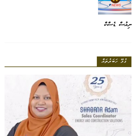
ނިއުސް ޑެސްކް
ގުޅޭ ހަބަރުތައް