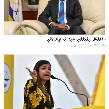
ސްޓެލްކޯގެ ހިދުމަތްތެރި ތަރި: ހުސައިން ފަހުމީ
ނިއުސް ޑެސްކް
3 އަހަރު ކުރިން
0