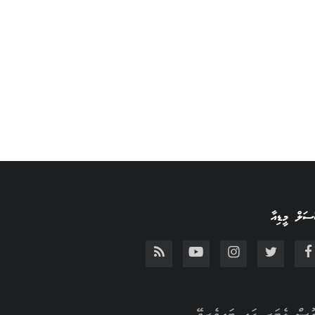
ަލް މީޑިއާ