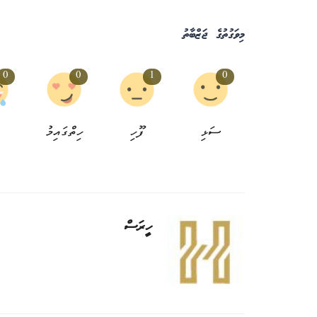
މިވަގުތުގެ ޖަޒްބާތު
0
0
1
0
ސަޅި
ފޫހި
ހިތްގައިމު
ހީރަސް
ރިޔާސަތު