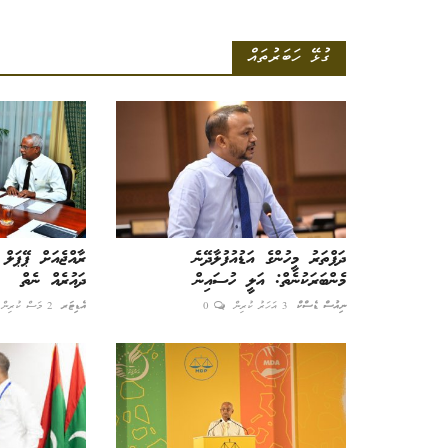
ގުޅޭ ހަބަރުތައް
ފައްޔާޒުގެ ހިދުމަތަށް ޝާހިދުގެ ޝުކުރު
އެޑިޓަރ
8 މަސް ކުރިން
0
ދަފްތަރު މީހުންގެ އަޑުއުފުލާދޭނެ
ރާއްޖެއަށް ޕޭޕަލް ގ
މެންބަރަކުނެތް: އަލީ ހުސައިން
ދައުރެއް ނެތް
ނިއުސް ޑެސްކް
3 އަހަރު ކުރިން
0
އެޑިޓަރ
2 މަސް ކުރިން