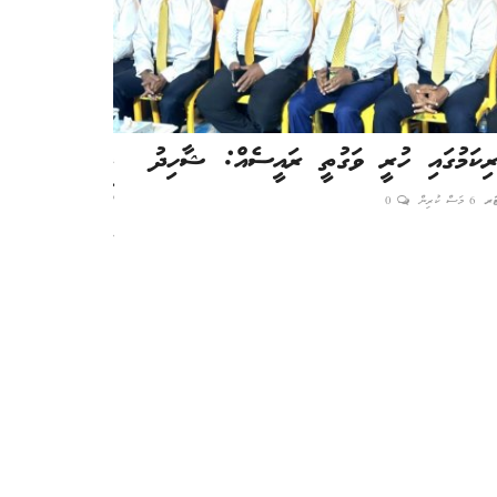
ރިކަމުގައި ހުރީ ވަގުތީ ރައީސެއް: ޝާހިދު
ދެމަފިރިންގެ ގޮ
އާންމުންގެ ތެރެ
ޓަރ
6 މަސް ކުރިން
0
ނާއިރާ
5 މަސް ކުރިން