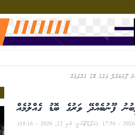
ނު ފޫނުބެއްދޭ ވަރުގެ ބޮޑު ގެއްލުމެއް
ބުނު ފޫނުބެއްދޭ ވަރުގެ ބޮޑު ގެއްލުމެއް
(އަޕްޑޭޓްކުރީ: މެއި 22, 2026 - 18:16)