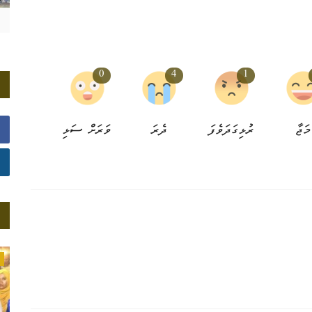
0
4
1
މަޖާ
ރުޅިގަދަވެފަ
ދެރަ
ވަރަށް ސަޅި
ގައުމީވެށި