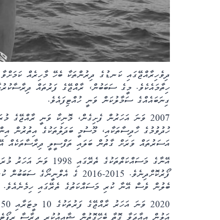
ދިވެހިރާއްޖޭގައި ކަނޑުގެ ދިރުންތަކާ ބެހޭ މާހިރެއް ކަމަށްވާ 
ހިތާމައެކެވެ. މީގެ ސަބަބުން، ރާއްޖޭގެ ފަރުތައް ދިރާސާކުރުމާ
ގިނަބައެއްގެ ސަމާލުކަން ވަނީ ހުއްޓިފައެވެ.
2007 ވަނަ އަހަރުން ފެށިގެން، މޮނިކާ ވަނީ ރާއްޖޭގެ މުރ
ހުދުވުމުގެ ހާދިސާތަކާއި، މޫސުމީ ބަދަލުތަކުގެ އިތުރުން އިނ
އަސަރުތައް ވަރަށް ގާތުން ބަލައި ތަފްސީލީ ދިރާސާތަކެއް އޭނ
އޭނާގެ މަސައްކަތްތަކުގެ ތެ
ފޯރުކޮށްދިނެވެ. 2015-2016 ގެ އެލްނީނ
ބެލުން ވެސް އޭނާ ކުރި މަސައްކަތުގެ ތެރޭގައި ހިމެނެއެވެ.
0
އަލުން އިއާދަވާ ގޮތާ ބެހޭގޮތުން ޝާއިއުކުރި ދިރާސާ ރިޕޯޓެއް