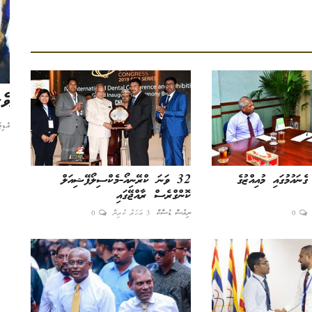
ރައީސް ސޯލިހު މޭޔަރ އާޒިމަށް ނަސޭހަތްތެރިވެ
ވެ
ވަޑައިގެންފި
އެޑި
އެޑިޓަރ
7 މަސް ކުރިން
0
ެނައުމުގައި މުއިއްޒުގެ
32 ވަނަ ކްރޭނިއޯ-މެކްސިލޯފޭޝިއަލް
ކޮންގްރެސް ރާއްޖޭގައި
0
ނިއުސް ޑެސްކް
3 އަހަރު ކުރިން
0