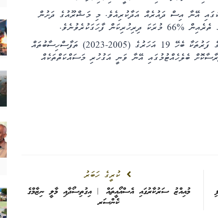
ކުގައި އޭނާ އިސް ދައުރެއް އަދާކުރިއެވެ. މި މަޝްރޫއުގެ ދަށުން
ަން ފާހަގަކުރެވުނެވެ.
އަނެއްކޮޅުން މާލެ އަތޮޅާއި، އަރިއަތޮޅު އަދި ރަސްދޫ އަތޮޅުގެ ފަރުތަކާ ބެހޭ 19 އަހަރުގެ (2005-2023) ތަފާސްހިސާބުތައް
ރާސާކޮށް ބެލެހެއްޓުމުގައި އޭނާ ވަނީ އަގުހުރި މަސައްކަތްތަކެއް
ކުރީގެ ހަބަރު
ި
މުއިއްޒު ސަރުކާރުގައި އެސްއޯއީތައް | އިގުތިސޯދާއި މާލީ ނިޒާމްގެ
ކެންސަރ