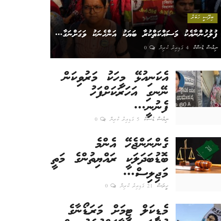
ބިދޭސީ ހަބަރު
ފުލުހުންނާއެކު މަސައްކަތްކުރާ ބަޔަކު އަންހެނަކު ވަގަށްނަގާ...
ނިއުސް ޑެސްކް
4 ގަޑިއިރު ކުރިން
0
އެކަނިއުޅޭ މީހަކު މަރުވިކަން
ނޭނގި އަހަރަކަށްފަހު
ފެނުނީ...
ނިއުސް ޑެސްކް
5 ގަޑިއިރު ކުރިން
0
ގެންނަންޖެހޭ އެންމެ
ބޮޑުބަދަލަކީ ރައްޔިތުންގެ މަތީ
މަޖިލިސް...
ހީރަސް
21 ގަޑިއިރު ކުރިން
0
މެޑިކަލް ޓީމަށް މަރަޑޯނާގެ