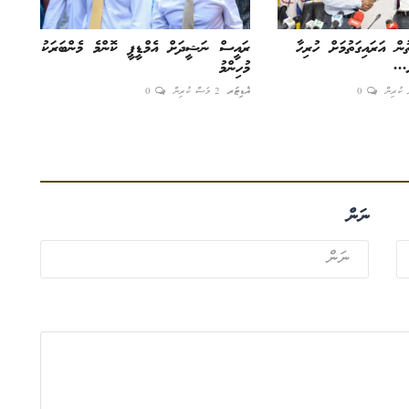
ން އަރައިގަތުމަށް ހުރިހާ
ރައީސް ނަޝީދަށް އެމްޑީޕީ ކޮންމެ މެންބަރަކު
...
މުހިންމު
0
އެޑިޓަރ
2 މަސް ކުރިން
0
ނަން