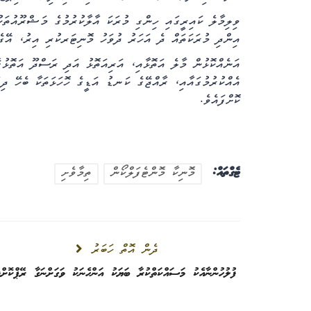
ވިލިމާލެ ކައިރީގައި ހިންގި މުރަކަ އާލާކުރުމުގެ މަޝްރޫއުތަ
އިންދި މުރަކަތައް ދެ އަހަރު ދުވަހު މޮނިޓަރކުރި އިރު، އޭގެ ތެރެއިން %66 މުރަކަ ދިރިހުރިކ
އެއްކުރުމުގައާއި، ރާއްޖޭގެ ކަނޑު އަޑީގެ ހޮހަޅަތަކާ ބެހޭ ދި
ކޮށްފައެވެ.
ޓެގްތައް:
މޮނިކާ މޮންޓެފަލްކޯން
ތިމާވެށި
ދެން އޮތް ހަބަރު
ފުލުހުންނާއެކު މަސައްކަތްކުރާ ބަޔަކު އަންހެނަކު ވަގަށްނަގާ ރޭޕްކޮށްފ