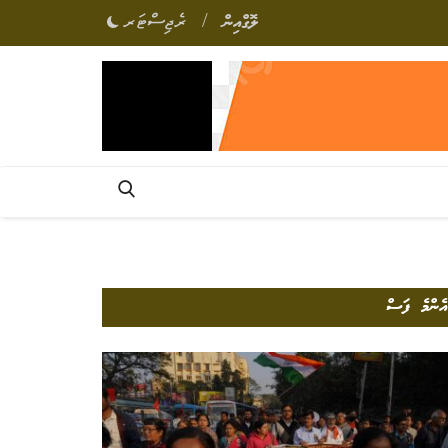
/
ލޮގްއިން
ރެޖިސްޓަރ
އެންމެ ފަސް