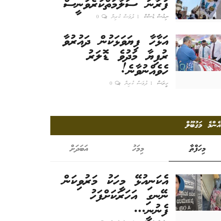
ފުރާނަ ސަލާމަތްކުރެވުނީސް
ނިއުސް ޑެސްކް
1 ދުވަސް ކުރިން
0
އަޅާހާ ފިޔަވަޅަކުން ދައުރުވާ
ރުފިޔާ މަދުވެ ޑޮލަރު
ހެވެއްނުވާނެ!
ހީރަސް
1 ދުވަސް ކުރިން
0
އެންމެ މަގުބޫލް
މިހަފްތާ
މިމަހު
އަބަދަށް
އެކަނިއުޅޭ މީހަކު މަރުވިކަން
ނޭނގި އަހަރަކަށްފަހު
ފެނުނީ...