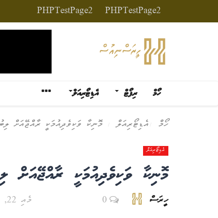
PHPTestPage2
PHPTestPage2
ހޯމް
ރިޕޯޓް
އެޑިޓޯރިއަލް
ހޯމް
އެޑިޓޯރިއަލް
މޮނިކާ ވަކިވެދިއުމަކީ ރާއްޖޭއަށް ލިބު
އެޑިޓޯރިއަލް
މޮނިކާ ވަކިވެދިއުމަކީ ރާއްޖޭއަށް ލި
ހީރަސް
0
މެއި 22, 2026 - 17:58