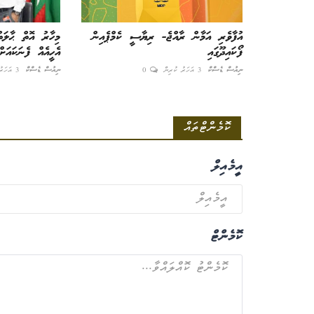
އުފާވެރި އަމާން ރާއްޖެ- ރިޔާސީ ކެމްޕެއިން
މިހާރު އޮތް ޙާލަތު
ފޯކައިދޫގައި
އެހީއެއް ފެނަކައަށް
ނިއުސް ޑެސްކް
3 އަހަރު ކުރިން
0
ނިއުސް ޑެސްކް
3 އަހަރު ކުރިން
ކޮމެންޓްތައް
އީމެއިލް
ކޮމެންޓް