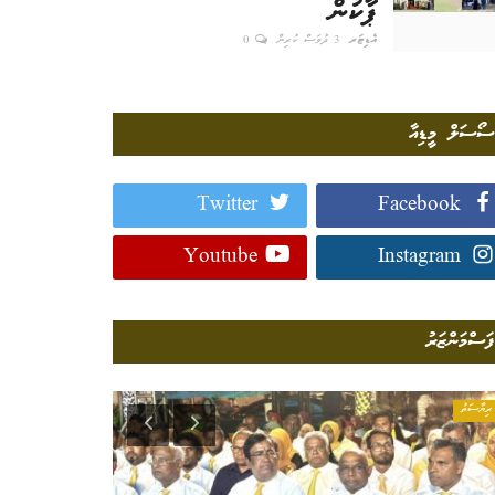
ޕާކުން
އެޑިޓަރ
3 ދުވަސް ކުރިން
0
ސޯސަލް މީޑިއާ
Twitter
Facebook
Youtube
Instagram
ފަސްމަންޒަރު
ރިޔާސަތު
ފިލްމީ