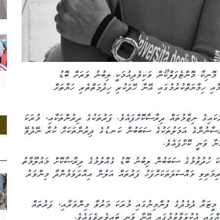
މޮނިކާ މޮންޓެފަލްކޯން ވަކިވެދިއުމަކީ ލިބުނު ވަރަށް ބޮޑު
އި ހިމާޔަތްކުރުމުގައި އޭނާ ހޭދަކުރި ހިދުމަތްތެރި ހަޔާތަށް
ަކައިގެ ނިޒާމުތައް ދިރާސާކޮށްފައެވެ. ފަރުތަކުގެ ދިރުންތަކާއި، މުރަކަ
ްސާނުންގެ އަމަލުތަކުގެ ސަބަބުން ކަނޑުގެ ދިރުންތަކަށް ކުރާ ނޭދެވޭ
ާ ވަނީ ކޮށްފައެވެ.
ރޭގައި 1998 ވަނަ އަހަރު މުރަކަ ހުދުވުމުގެ ސަބަބުން ލިބުނު ބޮޑު ގެއްލުމުގެ ދިރާސާކޮށް މައުލޫމާތު
ޯގެ ސަބަބުން ކުރިމަތިވި މައްސަލަތަކަށްފަހު ފަރުތައް އަލުން އިއާދަވަމުންދާ މިންވަރު
202 ވަނަ އަހަރު ރާއްޖޭގެ ފަރުތަކުގެ 10 މީޓަރާއި 50 މީޓަރާ ދެމެދުގެ ފުންމިނުގައި މުރަކަ މަރުވާ މިންވަރާއި، ފަރުތައް
ގައި އެކުލަވާލުމުގައި އޭނާ ވަނީ ބައިވެރިވެފައެވެ.