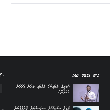
އެންމެ މަގުބޫލް ހަބަރު
ސޯސ
އާބަދީގެ ދެބައިކުޅަ އެއްބައި ވަރަށް އަވަހަށް
މަރުވެދާނެ
މެޑަމް ސާޖީއާހުރެ ސިފައިންނަށް ފޮރުއްޕާކަށް