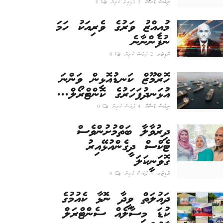
ނިއުސް ޑެސްކް
5 ގަޑިއިރު ކުރިން
0
މުއިއްޒު ވަރުގެ ވެރިއަކު ހަމަ
ނުފެންނާނެ
އެޑިޓަރ
2 ދުވަސް ކުރިން
0
ހޮރްމޫޒް ކަނޑުއޮޅިން ވަންނަ
އުޅަނދުފަހަރުގެ ކޮންޓްރޯލް...
ނިއުސް ޑެސްކް
4 ދުވަސް ކުރިން
0
ދިރުވާލާ ބަތްމުށުންވެސް
ޓެކްސް ދީގެންއުޅޭއިރު
ގޮވަނީކަލަ
އެޑިޓަރ
4 ދުވަސް ކުރިން
0
ދައުލަތް ވީދާ ނޮޅާ ކެއުމުގެ
ކުޑަ މިސާލެއް ސެންޓްރަލް